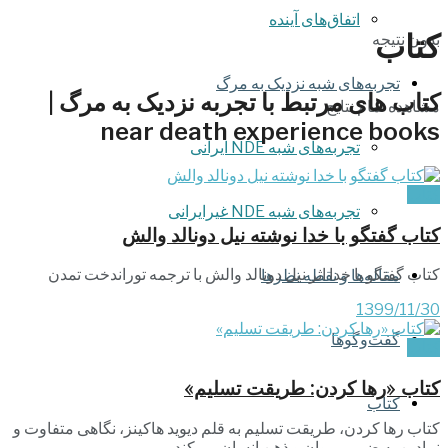
اتفاق‌های آینده
کتاب
بدون نتیجه
تجربه‌های شبه نزدیک به مرگ
کتاب های مرتبط با تجربه نزدیک به مرگ |
مشاهده تمام نتایج
near death experience books
تجربه‌های شبه NDE ایرانی
کتاب
تجربه‌های شبه NDE غیرایرانی
کتاب گفتگو با خدا نوشته نیل دونالد والش
کتاب گفتگو با خدا اثر نیل دونالد والش با ترجمه توراندخت تمدن
مقاله‌ها و نقطه نظرها
1399/11/30
گفت‌وگوها
کتاب
کتاب «رها کردن: طریقت تسلیم»
کتاب
کتاب رها کردن، طریقت تسلیم به قلم دیوید هاکینز، نگاهی متفاوت و
نمادین به ضمیر، روان و ذهن انسان می‌کند.