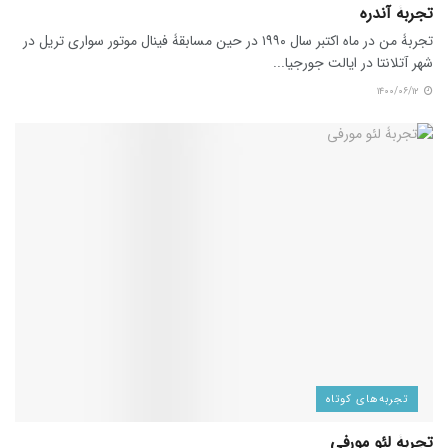
تجربۀ آندره
تجربۀ من در ماه اکتبر سال ۱۹۹۰ در حین مسابقۀ فینال موتور سواری تریل در
شهر آتلانتا در ایالت جورجیا...
۱۴۰۰/۰۶/۱۲
تجربه‌های کوتاه
تجربۀ لئو مورفی