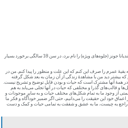
جرج لوکاس (George Lucas)، کارگردان و فیلم ساز مشهور هالیوود که از جمله فیلم‌های او می‌توان جنگ ستارگان (فیلم ساز و کارگردان) و ایندیانا جونز (جلوه‌های ویژه) را نام برد، در سن 18 سالگی برخورد بسیار
بقیۀ عمرم را صرف این کنم که این علت و منظور را پیدا کنم. من در
 که بیشتر دید من با مشاهدۀ زندگی از آن زمان به بعد شکل گرفته
 در همۀ آنها مشترک است که حیات و بودن قابل توضیح و تشریح نیست.
 قالب‌های گذرا و مختلفی که حیات در آنها تجلی می‌یابد به هم
متی از وجود ما به تمام شکل‌های مختلف حیات و به سایر موجودات و
 اعماق خود این حقیقت را می‌دانیم، حتی اگر ضمیر خود‌آگاه و فکر ما
دگی راجع به چیست، ما به عشق و شفقت به تمامی حیات و کمک و دست