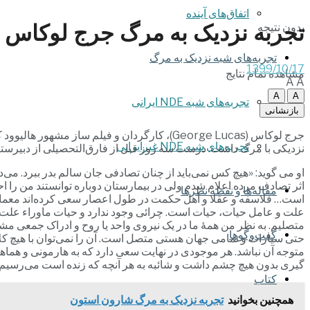
اتفاق‌های آینده
تجربه نزدیک به مرگ جرج لوکاس
بدون نتیجه
تجربه‌های شبه نزدیک به مرگ
1399/10/17
مشاهده تمام نتایج
A
A
A
A
تجربه‌های شبه NDE ایرانی
بازنشانی
تجربه‌های شبه NDE غیرایرانی
نزدیکی با مرگ داشت. درست سه روز قبل از فارق‌التحصیلی از دبیرستا
او می گوید: «هیچ کس نمی‌باید از چنان تصادفی جان سالم بدر ببرد. می
اثر تصادف مرده اعلام شدم ولی در بیمارستان دوباره توانستند من را اح
مقاله‌ها و نقطه نظرها
است… فلاسفه و عقلا و اهل حکمت در طول اعصار سعی کرده‌اند معمای ز
علت و عامل حیات، حیات است. چرائی وجود ندارد و حیات ماوراء علت و 
متصلیم. به نظر من همۀ ما در یک نیروی واحد یا روح و ادراک جمعی م
گفت‌وگوها
حتی سیارات و تمامی جهان هستی متصل است. آن را نمی‌توان با هیچ کلام 
متوجه آن نباشد. هر موجودی در نهایت سعی دارد که به هارمونی و هماه
گیری بدون هیچ چشم داشت و شائبه به هر آنچه که زنده است می‌رسیم. ای
کتاب
همچنین بخوانید
تجربه نزدیک به مرگ شارون استون