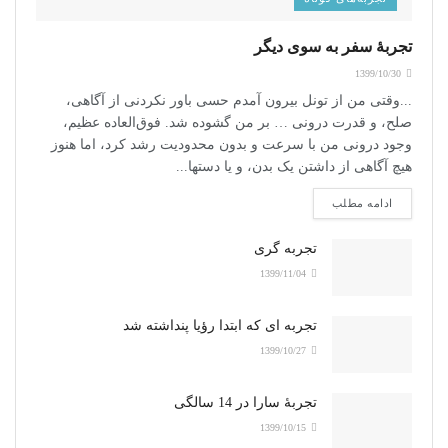
تجربۀ سفر به سوی دیگر
1399/10/30
...وقتی من از تونل بیرون آمدم حسی باور نکردنی از آگاهی،
صلح، و قدرت درونی … بر من گشوده شد. فوق‌العاده عظیم،
وجود درونی من با سرعت و بدون محدودیت رشد کرد، اما هنوز
هیچ آگاهی از داشتن یک بدن، و یا دستها...
ادامه مطلب
تجربه گری
1399/11/04
تجربه ای که ابتدا رؤیا پنداشته شد
1399/10/27
تجربۀ سارا در 14 سالگی
1399/10/15