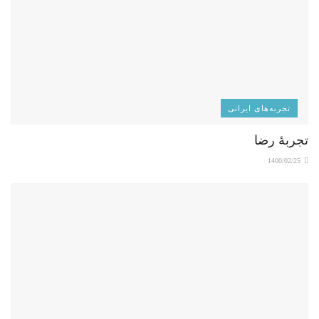
تجربه‌های ایرانی
تجربۀ رضا
1400/02/25