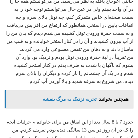
حالتی اعوجاج یافته به نظر می‌رسید. من می‌توانستم همه جا را
در آن واحد ببینم ولی در عین حال می‌توانستم توجه خود را به
سمت صحنه‌ای خاص متمرکز کنم، چه تونل بالای سرم و چه
اتفاقات پایین در استخر. همانطور که ارتفاع من افزایش می‌یافت
و به سمت حفرۀ ورودی تونل کشیده می‌شدم دیدم که بدن من را
از آب بیرون کشیدند و آن را در کنار استخر خوابانده و به قلب من
ماساژ دادند و به دهان من تنفس مصنوعی وارد می کردند.
من تقریباً در لبۀ حفرۀ ورودی تونل بودم و نزدیک بود وارد آن
بشوم که ناگهان با شدت به طرف بدنم در کنار استخر کشیده
شدم و در یک آن چشمانم را باز کرده و دیگران را بالای سرم
دیدم. من شروع به سرفه شدید و بالا آوردن آب کردم.
همچنین بخوانید
تجربه نزدیک به مرگ بنفشه
حدود 7 یا 8 سال بعد از این اتفاق من برای خانواده‌ام جزئیات آنچه
را که در آن روز در سن 13 سالگی دیده بودم تعریف کردم. من
گفتم که چه کسی بدنم را از آب بیرون کشید و اینکه هر کسی چه