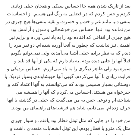
بعد از تاریک شدن همه جا احساس سبکی و هیجان خیلی زیادی
کردم و حس کردم که در فضایی به رنگ آبی هستم. از احساسات
منفی دنیا مانند غم و خشم و حسرت و بقیه منفی ها هیچ چیزی در
من نمانده بود. تنها احساس من خوشحالی و شوق و آرامش بود.
هیچ چیزی از اتفاقی که افتاده بود را به یاد نمی آوردم و برایم نیز
اهمیتی نیز نداشت که چطور به آنجا آورده شده ام. دو نفر مرد را
دیدم که به نظر برایم خیلی آشنا می آمدند، ولی نمی توانم بگویم
قبلاً آنها را جایی دیده بودم. به یاد دارم که یکی از آنها قد بلند و
سبزه بود ولی ظاهر دیگری را به یاد نمی آورم. احساس نزدیکی و
قرابت زیادی با آنها می کردم. گویی آنها خویشاوندی بسیار نزدیک یا
دوستانی بسیار صمیمی بودند که می توانستم به آنها اعتماد کنم و
خیرخواه من هستند. احساس می کردم که آنها را همیشه می
شناخته ام و نوعی حس به من می گفت که خیلی در گذشته با آنها
حرف زده ام. نمی دانم، شاید هم فرشته های راهنمای من بودند.
من خود را در جایی که مثل تونل قطار بود یافتم، و سوار چیزی
مثل یک مترو یا قطار بودم. این تونل انشعابات متعددی داشت و