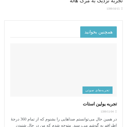
تجربه نزدیک به مرگ هاله
1399/10/15
همچنین بخوانید
تجربه‌های صوتی
تجربه یولین استات
1399/11/04
در همین حال می توانستم صداهایی را بشنوم که از تمام 360 درجۀ
اطرافم به گوشم می رسید. متوجه شدم که من در حال شنیدن