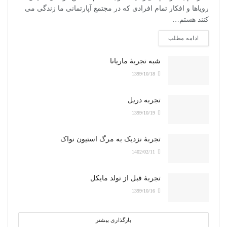
رویاها و افکار تمام افرادی که در مجتمع آپارتمانی ما زندگی می
کنند هستم…
ادامه مطلب
شبه تجربۀ ماریانا
1399/10/18
تجربه دریل
1399/10/19
تجربۀ نزدیک به مرگ استیون نواک
1402/02/11
تجربۀ قبل از تولد مایکل
1399/10/16
بارگذاری بیشتر