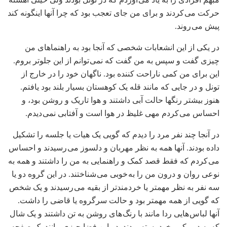
حرکت می کردند و برای من جای تعجب بود که چرا آنها اینگونه کند
پیش می روند.
در یکی از این انشعابات شخصی که آنجا بود به راهنماهای من
چیزی گفت و سپس به من گفت که نمی توانم از این جلوتر بروم.
این برای من کمی ناراحت کننده بود. ناگهان خود را در خارج از
تونل و در جایی که مانند قله یک کوهستان بسیار بلند بود یافتم.
هنوز بیشتر رنگها حالت آبی داشتند و هوا تاریک و روشن بود، و
احساس می کردم مهی غلیظ در هوا است و آفتابی نمی دیدم.
در آنجا چند نفر مرد را دیدم که گویی یک هیات یا جلسه را تشکیل
داده بودند. آنها همه به نظر مهربان و دلسوز می رسیدند و احساس
می کردم که فقط قصد کمک و راهنمایی به من را داشتند و همه به
نوعی روان و درون من را به خوبی می شناختند. در این گروه دو یا
سه نفر به نظر مهمتر یا خردمندتر از بقیه می رسیدند و یک شخص
که گویی از همه مهمتر بود و حالت سرگروه یا قاضی را داشت.
آنها لباس هایی ردا مانند با رنگ های روشن به تن داشتند و یک شال
که به دور کمر خود بسته بودند. در این فضا چیزی مانند یک صفحه