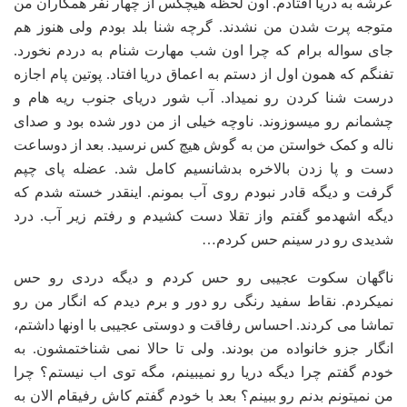
عرشه به دریا افتادم. اون لحظه هیچکس از چهار نفر همکاران من
متوجه پرت شدن من نشدند. گرچه شنا بلد بودم ولی هنوز هم
جای سواله برام که چرا اون شب مهارت شنام به دردم نخورد.
تفنگم که همون اول از دستم به اعماق دریا افتاد. پوتین پام اجازه
درست شنا کردن رو نمیداد. آب شور دریای جنوب ریه هام و
چشمانم رو میسوزوند. ناوچه خیلی از من دور شده بود و صدای
ناله و کمک خواستن من به گوش هیچ کس نرسید. بعد از دوساعت
دست و پا زدن بالاخره بدشانسیم کامل شد. عضله پای چپم
گرفت و دیگه قادر نبودم روی آب بمونم. اینقدر خسته شدم که
دیگه اشهدمو گفتم واز تقلا دست کشیدم و رفتم زیر آب. درد
شدیدی رو در سینم حس کردم…
ناگهان سکوت عجیبی رو حس کردم و دیگه دردی رو حس
نمیکردم. نقاط سفید رنگی رو دور و برم دیدم که انگار من رو
تماشا می کردند. احساس رفاقت و دوستی عجیبی با اونها داشتم،
انگار جزو خانواده من بودند. ولی تا حالا نمی شناختمشون. به
خودم گفتم چرا دیگه دریا رو نمیبینم، مگه توی اب نیستم؟ چرا
من نمیتونم بدنم رو ببینم؟ بعد با خودم گفتم کاش رفیقام الان به