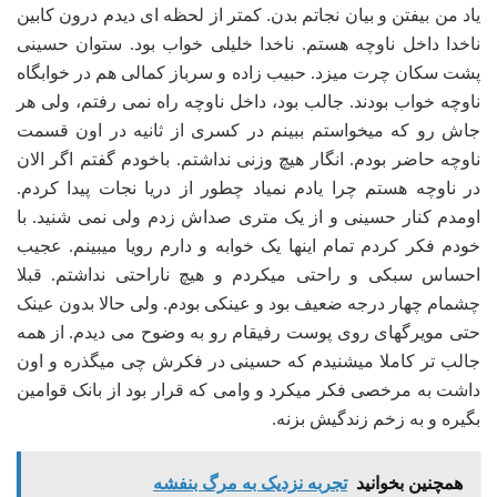
یاد من بیفتن و بیان نجاتم بدن. کمتر از لحظه ای دیدم درون کابین
ناخدا داخل ناوچه هستم. ناخدا خلیلی خواب بود. ستوان حسینی
پشت سکان چرت میزد. حبیب زاده و سرباز کمالی هم در خوابگاه
ناوچه خواب بودند. جالب بود، داخل ناوچه راه نمی رفتم، ولی هر
جاش رو که میخواستم ببینم در کسری از ثانیه در اون قسمت
ناوچه حاضر بودم. انگار هیچ وزنی نداشتم. باخودم گفتم اگر الان
در ناوچه هستم چرا یادم نمیاد چطور از دریا نجات پیدا کردم.
اومدم کنار حسینی و از یک متری صداش زدم ولی نمی شنید. با
خودم فکر کردم تمام اینها یک خوابه و دارم رویا میبینم. عجیب
احساس سبکی و راحتی میکردم و هیچ ناراحتی نداشتم. قبلا
چشمام چهار درجه ضعیف بود و عینکی بودم. ولی حالا بدون عینک
حتی مویرگهای روی پوست رفیقام رو به وضوح می دیدم. از همه
جالب تر کاملا میشنیدم که حسینی در فکرش چی میگذره و اون
داشت به مرخصی فکر میکرد و وامی که قرار بود از بانک قوامین
بگیره و به زخم زندگیش بزنه.
همچنین بخوانید
تجربه نزدیک به مرگ بنفشه