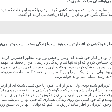
 که می‌توانستی مرتکب شوی؟»
 تسلیم سختیها شده و خود کشی کرده بودم، بلکه به این علت که خود را 
ً شکل بگیرد جواب آن را از او آناً دریافت می‌کردم. او گفت:
طر خودکشی در انتظار توست هیچ است! زندگی سخت است و تو نمی‌توان
بود در کنار خود شدم که او نیز از جنس نور بود. اینطور احساس کردم که ا
س کردم که او نه تنها تمام زندگی و دردهای من را دقیقاً می‌فهمد، مانن
من در وجود او شک کرده بودم، و کتب الهی را حقیقت نمی‌دانستم. او می
بود، ولی من از اینکه او را باور کنم و به او اعتماد کنم ممانعت ورزی
ا رشد انسانی می‌تواند جوانه بزند.
انم شده بودم. ولی بدتر از آن، اکنون با خودکشی شبکه‌ای از ارتباط ب
نم به من نشان داده شد و دیدم که چگونه خودکشی من بخصوص روی زندگی آ
 که او را از منظور الهی او برای زندگیش دور خواهد کرد. برای من شمه
فهمیدم که خودکشی من روی زندگی بسیاری که حتی آنها را نمی‌شناسم و
جود عزیزان و اطرافیانم تزریق می کنم که توانائی آنها برای عشق ورز