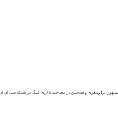
انگلیسی الیزابت تیلور (Elizabeth Taylor) در شوی مشهور اپرا وینفری و همچنین در مصاحبه با لر