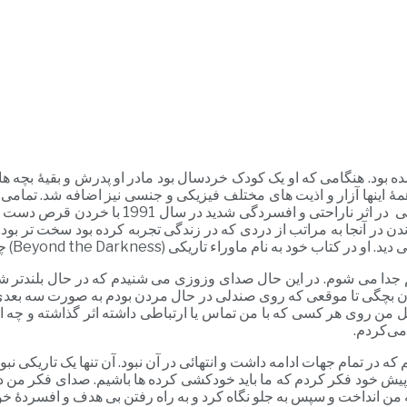
 اذیت و آزار فراوان شده بود. هنگامی که او یک کودک خردسال بود مادر او پدرش و بق
مۀ اینها آزار و اذیت های مختلف فیزیکی و جنسی نیز اضافه شد. تمامی 
بالاتر و حتی بعد از ازدواج و مادر شدن او نیز ا
اندن در آنجا به مراتب از دردی که در زندگی تجربه کرده بود سخت تر بود
 نام ماوراء تاریکی (Beyond the Darkness) چنین می‌گوید:
دا می شوم. در این حال صدای وزوزی می شنیدم که در حال بلندتر شدن
چگی تا موقعی که روی صندلی در حال مردن بودم به صورت سه بعدی به 
 من روی هر کسی که با من تماس یا ارتباطی داشته اثر گذاشته و چه اح
می‌کردم.
 تمام جهات ادامه داشت و انتهائی در آن نبود. آن تنها یک تاریکی نبود، بل
. پیش خود فکر کردم که ما باید خودکشی کرده ها باشیم. صدای فکر من د
ه من انداخت و سپس به جلو نگاه کرد و به راه رفتن بی هدف و افسردۀ خود 