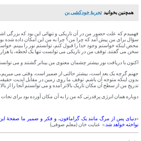
همچنین بخوانید
تجربۀ خودکشی بن
فهمیدم که علت حضور من در آن تاریکی و تنهائی این بود که بزرگی اشتباه
سؤال برای من پیش آمد که چرا من؟ چرا به من این امکان داده شده بود 
محض اینکه خواستم وجود خدا را قبول کنم، توانستم نور را ببینم. خواست
سخن می گفتند. توقف من در تاریکی می توانست تنها یک لحظه، یا هزارا
اکنون با دریافت نور بیشتر چشمان معنوی من بیناتر گشتند و می توانس
جهنم گرچه یک بعد است، بیشتر حالتی از ضمیر است. وقتی می میریم، به
بدون اینکه متوجه آن باشم. توقف ما روی زمین در مقابل ابدیت حقیق
تدریج من از سطح آن مکان تاریک بالاتر آمده و می توانستم آنجا را از با
دوباره همان انرژی پرقدرتی که من را به آن مکان آورده بود برای نجات من
«
دنیای پس از مرگ مانند یک گرامافون، و فکر و ضمیر ما صفحۀ این 
نواخته خواهد شد.
» عنایت خان (معلم صوفی)