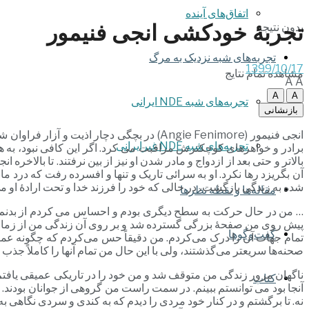
اتفاق‌های آینده
تجربۀ خودکشی انجی فنیمور
بدون نتیجه
تجربه‌های شبه نزدیک به مرگ
1399/10/17
مشاهده تمام نتایج
A
A
A
A
تجربه‌های شبه NDE ایرانی
بازنشانی
انجی فنیمور (Angie Fenimore) در بچگی دچار
تجربه‌های شبه NDE غیرایرانی
برادر و خواهرهای کوچکترش مراقبت می کرد. اگر این کافی نبود، به ه
آن بگریزد رها نکرد. او به سرائی تاریک و تنها و افسرده رفت که درد م
شده به زندگی بازگشت، در حالی که خود را فرزند خدا و تحت ارادۀ او می دید. او در کتاب خود به
مقاله‌ها و نقطه نظرها
… من در حال حرکت به سطح دیگری بودم و احساس می کردم از بدنم ج
پیش روی من صفحۀ بزرگی گسترده شد و بر روی آن زندگی من از زمان ب
گفت‌وگوها
تمام جهات آن را درک می‌کردم. من دقیقاً حس می‌کردم که چگونه عمل
صحنه‌ها سریعتر می‌گذشتند، ولی با این حال من تمام آنها را کاملاً جذب 
ناگهان مرور زندگی من متوقف شد و من خود را در تاریکی عمیقی یافتم که در
کتاب
آنجا بود می توانستم ببینم. در سمت راست من گروهی از جوانان بودند
نه. تا برگشتم و در کنار خود مردی را دیدم که به کندی و سردی نگاهی ب