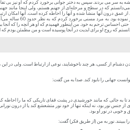
یشه به سر می بردند. سپس به دختر جوانی برخورد کردم که او نیز بی تفاو
می‌دانستم که در سطح و مرحله‌ای از جهنم هستم، ولی اینجا مانند جهنم
از عمق درون آنها منشأ شده و آنها را احاطه کرده است. آنها امکان ارتب
نکبت خود، و تاریکی که آنها 
ی احساس ترحم به خود. من اینطور فهمیدم که او هر آنچه را که آنجا بر
دانستم که روح او برای ابدیت در آنجا پوسیده است و من مطمئن بودم ک
 دشنام از کسی، هر چند ناخوشایند، نوعی از ارتباط است. ولی در این مک
انست جهانی را نابود کند. صدا به من گفت:
د تا به جائی که مانند خورشیدی در پشت قفای تاریکی که ما را احاطه ک
ی از جنس نور بود، نه اینکه تنها از خود نور متشعشع کند یا از درون نورانی
و خوبی در نور او بود.
ا ببینند. نور به من (از طریق فکر) گفت: