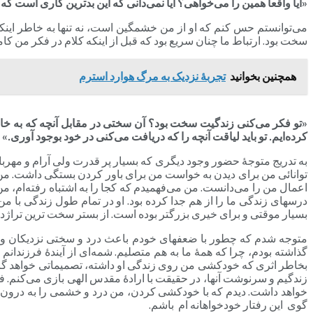
«آیا واقعاً همین را می‌خواهی؟ آیا نمی‌دانی که این بدترین کاری است
می‌توانستم حس کنم که او از من خشمگین است، نه تنها به خاطر اینکه
سخت بود. ارتباط ما چنان سریع بود که قبل از اینکه کلام در فکر من کاملا
همچنین بخوانید
تجربۀ نزدیک به مرگ هوارد استرم
«تو فکر می‌کنی زندگیت سخت بود؟ آن سختی در مقابل آنچه که به خا
کرده‌ایم. تو باید لیاقت آنچه را که دریافت می‌کنی در خود بوجود آوری.»
به تدریج متوجۀ حضور وجود دیگری که بسیار پر قدرت ولی آرام و مهربان 
توانائی من برای دیدن به خواست من برای باور کردن بستگی داشت. من احسا
اعمال من را می‌دانست. من می‌فهمیدم که کجا را به اشتباه رفته‌ام، 
درسهای زندگی ما را از هم جدا کرده بود. او در تمام طول زندگی با من 
بسیار موقتی و برای خیری بزرگتر بوده است. از بستر سخت ترین تراژدی‌ه
متوجه شدم که چطور با ضعفهای خودم باعث درد و سختی نزدیکان و عزیز
گذاشته بودم، چرا که همۀ ما به هم متصلیم. شمه‌ای از آیندۀ فرزندا
بخاطر اثری که خودکشی من روی زندگی او داشته، تصمیماتی خواهد گرفت
زندگیم و سرنوشت آنها، در حقیقت با ارادۀ مقدس الهی بازی می‌کنم. 
خواهد داشت. دیدم که با خودکشی کردن، من درد و خشمی را به درون و
گوی این رفتار خودخواهانه ام باشم.