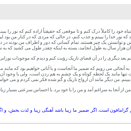
 خود را کاملاً درک کنم و تا موقعی که حقیقتاً اراده کنم که نور را ببین
که نور خدا را ببینم و جذب کنم، در حالی که مردی که در کنار من بود ا
ن و توانستن یک چیز هستند. تمام کسانی که دور و اطراف من بودند در درجا
ن هزار سال به طول انجامد، بسته به اینکه چقدر طول می کشید که به ن
تم بعد دیگری را در آن فضای تاریک رؤیت کنم و دیدم که موجودات نورا
 آنجائی می رویم که ضمیر ما آنجاست و با آنانی خواهیم بود که مانند م
ت تنها مانند یک لحظه کوتاه و یک چشم به هم زدن است، ولی با وجود آ
لا ببینم. من دیگر مانند آن ارواح تاریک و گم شده فکر نمی کردم و می خوا
 از آنجا به سراغم آمد و من را با خود برد. با احساس سرعتی بسیار زیاد ا
گرامافون است. اگر ضمیر ما زیبا باشد آهنگی زیبا و لذت بخش، و ا