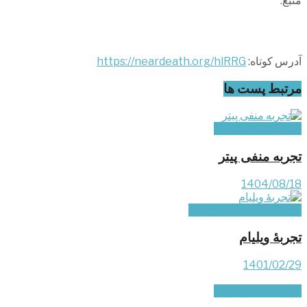
منبع:
آدرس کوتاه:
https://neardeath.org/hlRRG
مرتبط
پست ها
تجربه‌های غیر ایرانی
تجربه منفی پیتر
1404/08/18
‌تجربه‌های منفی یا ترسناک
تجربۀ ویلیام
1401/02/29
تجربه‌های غیر ایرانی