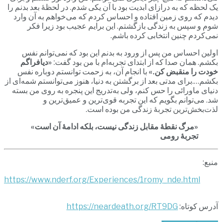
یک لحظه که به درازای ابدیت بود با آن یکی شدم. در لحظۀ بعد بدنم را
دیدم که روی زمین افتاده و احساس کردم که می‌خواهم به آن وارد
شوم و سپس به زندگی بازگشتم. این برایم عجیب بود زیرا فکر
نمی‌کردم چنین انتخابی کرده باشم.
اولین احساس من پس از ورود به بدنم این بود که نمی‌توانم نفس
بکشم. همان صدا که از ابتدای تجربه‌ام با من بود گفت:
«دیافراگم
خودت را منقبض کن.»
با انجام آن، به زحمت توانستم دوباره نفس
بکشم….برای مدتی بعد از برگشتن به دنیا، هنوز می‌توانستم شمه‌ای از
دنیای ماورائی را حس کنم، ولی به‌تدریج این پنجره به روی من بسته
شد. می‌توانم بگویم که این تجربه قوی‌ترین و عمیق‌ترین و
لذت‌بخش‌ترین تجربۀ زندگی من بوده است.
«مرگ نقطۀ مقابل زندگی نیست، بلکه ادامۀ آن است»
تجربۀ رومی
منبع:
https://www.nderf.org/Experiences/1romy_nde.html
آدرس کوتاه:
https://neardeath.org/RT9DG