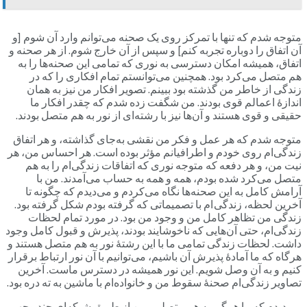
متوجه شدم که تنها با تمرکز روی یک صحنه می‌توانم وارد آن شوم [و
آن اتفاق را دوباره تجربه کنم] و سپس از آن خارج شوم. از هر صحنه و
اتفاق، همیشه امکان دسترسی به نوری که تمامی این صحنه‌ها را به
هم متصل می‌کرد بود. همچنین می‌توانستم تمام افکاری را که در
زندگی از خاطر من گذشته بود ببینم. تصویر افکار من نیز به همان
اندازۀ اعمالم قوی بودند. من شگفت زده شدم که چقدر افکار ما
حقیقی و قوی هستند و آن‌ها نیز با رشته‌ای از نور به هم متصل بودند.
متوجه شدم که هر عمل و فکر من نقشی به‌جای گذاشته، و هر اتفاق
زندگی‌ام روی خودم و اطرافیانم مؤثر بوده است. هر احساس من، هر
نیت من، و هر دفعه که متوجه نوری که اتفاقات زندگی‌ام را به هم
متصل می‌کرد شده بودم، همه و همه به حساب می‌آمدند. من با
آرامش کامل به این صحنه‌ها نگاه می‌کردم و می‌دیدم که چگونه تا
آخرین لحظه، زندگی ام با تصمیماتی که گرفته بودم شکل گرفته بود.
زندگی من تظاهر کامل من و وجود من بود. در مورد تمام لحظات
زندگی‌ام، حتی آن‌هایی که ناخوشایند بودند، پذیرش و قبول کامل وجود
داشت. لحظات زندگی تمامی ما با این رشتۀ نور به هم متصل هستند و
هرگاه که ما آمادۀ پذیرش آن باشیم، می‌توانیم با آن نور ارتباط برقرار
کنیم و به آن وصل شویم. این نور همیشه در دسترس ماست. آخرین
تصاویر زندگی‌ام صحنۀ سقوط من و خانواده‌ام با ماشین به ته دره بود.
می‌دیدم که ما همگی به هم متصلیم. من از طریق شبکه‌ای چند وجهی