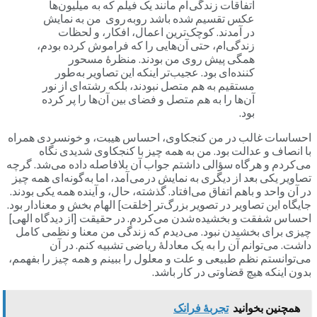
اتفاقات زندگی ام مانند یک فیلم که به میلیون‌ها
عکس تقسیم شده باشد روبه روی من به نمایش
در آمدند. کوچک‌ترین اعمال، افکار، و لحظات
زندگی‌ام، حتی آن‌هایی را که فراموش کرده بودم،
همگی پیش روی من بودند. منظرۀ مسحور
کننده‌ای بود. عجیب‌تر اینکه این تصاویر به‌طور
مستقیم به هم متصل نبودند، بلکه رشته‌ای از نور
آن‌ها را به هم متصل و فضای بین آن‌ها را پر کرده
بود.
احساسات غالب در من کنجکاوی، احساس هیبت، و خونسردی همراه
با انصاف و عدالت بود. من به همه چیز با کنجکاوی شدیدی نگاه
می‌کردم و هرگاه سؤالی داشتم جواب آن بلافاصله داده می‌شد. گرچه
تصاویر یکی بعد از دیگری به نمایش درمی آمد، اما به‌گونه‌ای همه چیز
در آن واحد و باهم اتفاق می‌افتاد. گذشته، حال، و آینده همه یکی بودند.
جایگاه این تصاویر در تصویر بزرگ‌تر [خلقت] الهام بخش و معنادار بود.
احساس شفقت و بخشیده شدن می‌کردم. در حقیقت [از دیدگاه الهی]
چیزی برای بخشیدن نبود. می‌دیدم که زندگی من معنا و نظمی کامل
داشت. می‌توانم آن را به یک معادلۀ ریاضی تشبیه کنم. در آن
می‌توانستم نظم طبیعی و علت و معلول را ببینم و همه چیز را بفهمم،
بدون اینکه هیچ قضاوتی در کار باشد.
همچنین بخوانید
تجربۀ فرانک