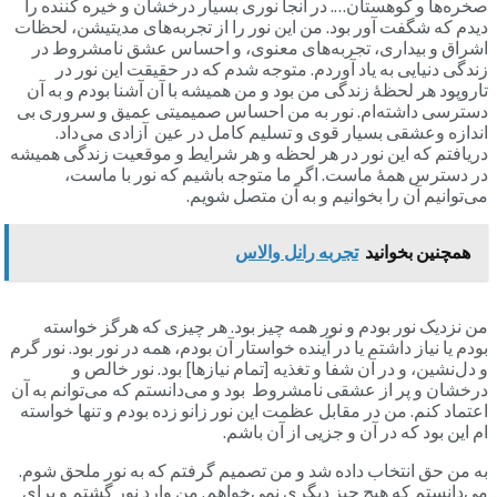
صخره‌ها و کوهستان…. در آنجا نوری بسیار درخشان و خیره کننده را
دیدم که شگفت آور بود. من این نور را از تجربه‌های مدیتیشن، لحظات
اشراق و بیداری، تجربه‌های معنوی، و احساس عشق نامشروط در
زندگی دنیایی به یاد آوردم. متوجه شدم که در حقیقت این نور در
تاروپود هر لحظۀ زندگی من بود و من همیشه با آن آشنا بودم و به آن
دسترسی داشته‌ام. نور به من احساس صمیمیتی عمیق و سروری بی
اندازه وعشقی بسیار قوی و تسلیم کامل در عین آزادی می داد.
دریافتم که این نور در هر لحظه و هر شرایط و موقعیت زندگی همیشه
در دسترس همۀ ماست. اگر ما متوجه باشیم که نور با ماست،
می‌توانیم آن را بخوانیم و به آن متصل شویم.
همچنین بخوانید
تجربه رانل والاس
من نزدیک نور بودم و نور همه چیز بود. هر چیزی که هرگز خواسته
بودم یا نیاز داشتم یا در آینده خواستار آن بودم، همه در نور بود. نور گرم
و دل‌نشین، و در آن شفا و تغذیه [تمام نیازها] بود. نور خالص و
درخشان و پر از عشقی نامشروط بود و می‌دانستم که می‌توانم به آن
اعتماد کنم. من در مقابل عظمت این نور زانو زده بودم و تنها خواسته
ام این بود که در آن و جزیی از آن باشم.
به من حق انتخاب داده شد و من تصمیم گرفتم که به نور ملحق شوم.
می‌دانستم که هیچ چیز دیگری نمی‌خواهم. من وارد نور گشتم و برای