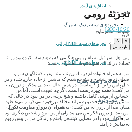
اتفاق‌های آینده
تجربۀ رومی
بدون نتیجه
تجربه‌های شبه نزدیک به مرگ
1399/10/20
مشاهده تمام نتایج
A
A
A
A
تجربه‌های شبه NDE ایرانی
بازنشانی
زنی اهل اسرائیل به نام رومی هنگامی که به هند سفر کرده بود در اثر
تجربه‌های شبه NDE غیرایرانی
تصادف رانندگی تجربۀ نزدیک به مرگ داشت:
من به همراه خانواده‌ام در ماشین نشسته بودیم که ناگهان سر و
صدای زیادی شنیدم و متوجه شدم که ماشین از جاده خارج شده و در
مقاله‌ها و نقطه نظرها
حال پایین رفتن از کوه است. در همین حال، صدایی مذکر از درون به
من گفت:
«همه چیز درست است.»
گرچه عجیب است، اما من
احساس آرامشی کامل داشتم و هیچ ترسی در من نبود. در حالی که
گفت‌وگوها
ماشین پایین می‌رفت و به موانع مختلف برخورد می کرد و می‌غلطید،
همان صدا از درون به من گفت:
«به همراه آن برو [و مقاومت نکن].»
این صدا از درون فکر من می‌آمد ولی از من نبود و شخص دیگری بود.
من ناگهان خود را در فضایی لایتناهی یافتم و زندگی من در پیش رویم
کتاب
به نمایش درآمد.