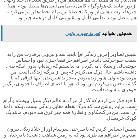
از نور، مانند یک هولوگرام کامل به تمامی انسان‌ها متصل بودم. همۀ
چیزها با رشته‌هایی از نور که فاصلۀ بین تمام لحظه‌ها را پر می‌کرد به
هم متصل بودند. نظمی کامل و مقبولیتی کامل در همه چیز بود.
همچنین بخوانید
تجربۀ جیم بروتون
سپس تصاویر [مرور زندگی‌ام] ناپدید شد و نیرویی پرقدرت من را به
سمت جلو حرکت داد. در اطرافم جز فضا چیزی نبود و احساس
خوشحالی و سبکی می‌کردم. می‌دانستم که زنده‌ام، بدون اینکه بدنی
داشته باشم. حال درک می‌کردم که پس از مرگ، زندگی است. من
مرده بودم ولی هنوز زنده بودم. به‌جز نداشتن بدن، تنها فرقی که با
گذشته حس می‌کردم این بود که هوا یا فضای اطراف تا حدودی رنگ و
جوهری متفاوت داشت.
با خود فکر می‌کردم که گذر از مرگ به عالم دیگر بسیار پیوسته و آرام
است. برایم روشن شد که مرگ نقطۀ مقابل زندگی نیست، بلکه ادامۀ
آن است. من در کنجکاوی و نظارۀ همه چیز غرق شده بودم، مانند یک
کودک خردسال.
سپس احساس کردم که با سرعتی سرسام آور از خلأ تاریکی بیرون
آمدم. در اطرافم مناظری بود که به زمین شباهت داشت؛ با درختان و