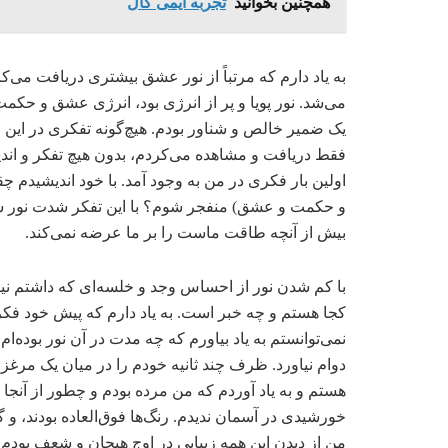
همچنین بخوانید
تجربه ایمی کال
به یاد دارم که مرتباً از نور عشق بیشتری دریافت م
می‌شد. نور پویا و پر از انرژی بود، انرژی عشق و حکمت
یک ضمیر خالص و شناور بودم. هیچ‌گونه تفکری در این ق
فقط دریافت و مشاهده می‌کردم، بدون هیچ تفکر و اند
اولین بار فکری در من به وجود آمد. با خود اندیشیدم چق
و حکمت و عشق) منفجر شوم؟ با این تفکر شدت نور شر
بیش از آنچه طاقت ماست را بر ما عرضه نمی‌کند.
با کم شدن نور از احساس وجد و خلسه‌ای که داشتم نیز ک
کجا هستم و چه خبر است. به یاد دارم که پیش خود فک
نمی‌توانستم به یاد بیاورم که چه مدت در آن نور بوده‌ا
دوام نیاورد. ظرف چند ثانیه خودم را در میان یک مرغزار
هستم و به یاد آوردم که من مرده بودم و چطور از آنجا سر
خورشیدی در آسمان ندیدم. رنگ‌ها فوق‌العاده بودند، و 
من از دیدن این همه زیبایی در اوج هیجان و شعف بودم. 