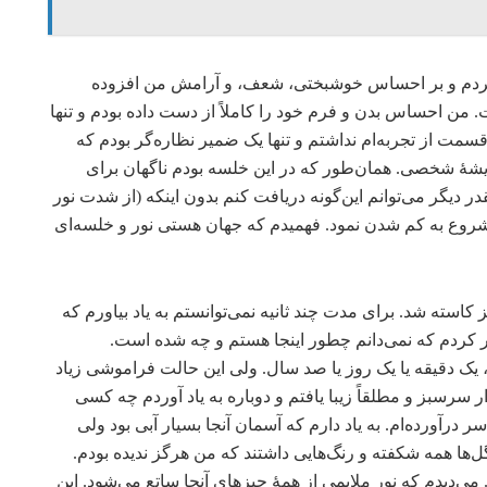
ی‌کردم و بر احساس خوشبختی، شعف، و آرامش من افزوده
. من احساس بدن و فرم خود را کاملاً از دست داده بودم و تنها
سمت از تجربه‌ام نداشتم و تنها یک ضمیر نظاره‌گر بودم که
یشۀ شخصی. همان‌طور که در این خلسه بودم ناگهان برای
در دیگر می‌توانم این‌گونه دریافت کنم بدون اینکه (از شدت نور
وع به کم شدن نمود. فهمیدم که جهان هستی نور و خلسه‌ای
استه شد. برای مدت چند ثانیه نمی‌توانستم به یاد بیاورم که
ر کردم که نمی‌دانم چطور اینجا هستم و چه شده است.
م، یک دقیقه یا یک روز یا صد سال. ولی این حالت فراموشی زیاد
 سرسبز و مطلقاً زیبا یافتم و دوباره به یاد آوردم چه کسی
 درآورده‌‌ام. به یاد دارم که آسمان آنجا بسیار آبی بود ولی
گل‌ها همه شکفته و رنگ‌هایی داشتند که من هرگز ندیده بودم.
می‌دیدم که نور ملایمی از همۀ چیزهای آنجا ساتع می‌شود. این