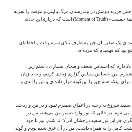
یت (Jayne Smith) در حال وضع حمل فرزند دومش در بیمارستان مرگ بالینی و موقت را تجربه
کرد. متن زیر برگرفته از ویدیوی مصاحبۀ او به نام «لحظۀ حقیقت» (Moment of Truth) است که دربارۀ این حادثه
صدای یک صفیر. آن چیز به طرف بالای سرم رفت و لحظه‌ای
ع بود که فهمیدم که مرده‌ام.
یاد دارم که احساس شعف و هیجان بسیاری داشتم زیرا
هوشیارم. من احساس سپاس گزاری زیادی کردم، و نه با زبان،
 اینکه همه چیز را این‌گونه قرار داده‌ای و من را ابدی و
فید شروع به رخنه در اعماق ضمیرم نمود و در من وارد شد.
ر می‌شوم. در حالی که نور وارد ضمیر من می‌شد، من در
گری جز این نور سفید درخشان ادراک نداشتم. نور با خود
ت کامل را به همراه داشت. من در آن غرق شده بودم و گوئی