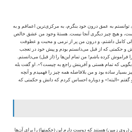
 توانستم به عمق درون خود بنگرم، به مرکزی‌ترین اعماقم و به
ست، و هیچ چیز دیگری آنجا نیست. هستۀ وجود من عشق خالص
لی کامل داشتم، و درون من پر از نرمی و محبت و عطوفت
انش و حکمتی که از قبل می‌دانستم بودم و پیش خود در تعجب
فراموش کرده باشم! من تمام این‌ها را (از قبل) می‌دانستم.
 و بگویی که تمام هستی و آفرینش راجع به چیست؟». او گفت بله
جمله توضیح داد. همه چیز بسیار ساده بود و من بلافاصله همه چیز را فهمیدم و آنچه
 او گفتم «البته!» و دوباره احساس کردم که دانش و حکمتی که
ی (روی زمین) هستند که دوست دارم این (حکمتها) را برای آن‌ها