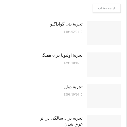
ادامه مطلب
تجربۀ بتی گواداگنو
1404/02/01
تجربۀ اولیویا در 6 هفتگی
1399/10/16
تجربۀ دواین
1399/10/20
تجربه در 5 سالگی در اثر
غرق شدن