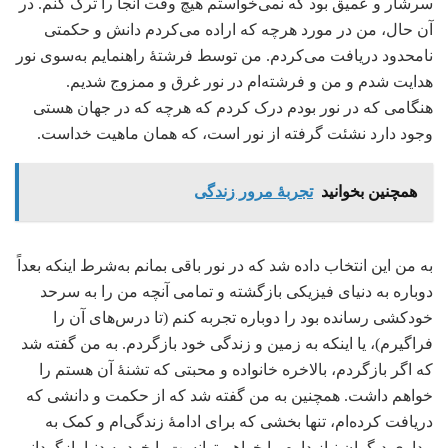
سرشار و عمیق بود که نمی‌خواستم هیچ وقت آنجا را ترک کنم. در
آن حال، من در مورد هرچه که اراده می‌کردم دانش و حکمتی
نامحدود دریافت می‌کردم. من توسط فرشتۀ راهنمایم به‌سوی نور
هدایت شدم و من و فرشته‌ام در نور غرق و ممزوج شدیم.
هنگامی که در نور بودم درک کردم که هرچه که در جهان هستی
وجود دارد نشئت گرفته از نور است، که همان ماهیت خداست.
همچنین بخوانید
تجربۀ مرور زندگی
به من این انتخاب داده شد که در نور باقی بمانم به‌شرط اینکه بعداً
دوباره به دنیای فیزیکی بازگشته و تمامی آنچه من را به سرحد
خودکشی رسانده بود را دوباره تجربه کنم (تا درس‌های آن را
فراگیرم)، یا اینکه به زمین و زندگی خود بازگردم. به من گفته شد
که اگر بازگردم، بالاخره خانواده و محبتی که تشنۀ آن هستم را
خواهم داشت. همچنین به من گفته شد که از حکمت و دانشی که
دریافت کرده‌ام، تنها بخشی که برای ادامۀ زندگی‌ام و کمک به
بیداری دیگران نیاز دارم را خواهم توانست با خود به دنیا بازگردانم.