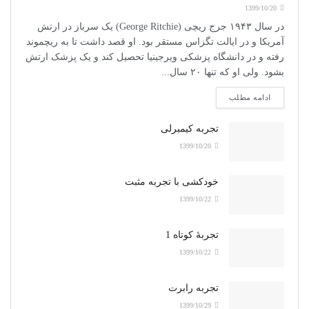
1399/10/20
در سال ۱۹۴۳ جرج ریچی (George Ritchie) یک سرباز در ارتش
آمریکا و در ایالت تگزاس مستقر بود. او قصد داشت تا به ریچموند
رفته و در دانشگاه پزشکی ویرجینیا تحصیل کند و یک پزشک ارتش
بشود. ولی او که تنها ۲۰ سال...
ادامه مطلب
تجربه کیمبرلی
1399/10/20
خودکشی با تجربه مثبت
1399/10/22
تجربۀ کوتاه 1
1399/10/22
تجربه رابرت
1399/10/29