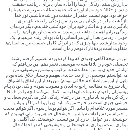
بی‌ارزش ببینم، زندگی آن‌ها را آماده سازی برای دریافت حقیقت
دیدم. از NDE خود به یاد آوردم که حقیقت، غایت سرنوشت همۀ ما
خواهد بود. مهم نیست چقدر از حقیقت دور شده باشیم، نور خدا
بازگشت ما را در یک آن می‌پذیرد. من زندگی را صحنه‌ای برای
یادگیری دیدم و به افکار خود برای خودکشی خندیدم. دیگر دردهای
زندگی برایم اهمیت نداشتند، رسیدن به حقیقت ارزش آن‌ها را به
خوبی دارد. من بعد از این هر انسانی را یک بودای زنده می‌دیدم، یک
وجود بیدار شده. تنها چیزی که در ادراک کامل حقیقت بین ما انسان‌ها
متفاوت است پردۀ نازک توهم زمان است.
من در نتیجۀ آگاهی جدیدی که پیدا کرده بودم تصمیم گرفتم رشتۀ
تحصیلی خودم را بلافاصله به موسیقی تغییر دهم. من دریافتم که
توانائی جدیدی به من اعطاء شده، ترکیب و نوشتن موسیقی. من
می‌توانستم موسیقی را از دید جدیدی بفهمم و بسیار خلاق شده بودم
(قبل از این من اصلاٌ آدم خلاقی نبودم). من بعد از این اتفاق با اشتیاق
زیاد شروع به مطالعه راجع به ادیان و معنویت نمودم و یکی بودن پیام
پیشوایان را دیدم. تعلیمات آن‌ها به من کمک می‌کنند آنچه را در NDE
درک کرده‌ام به یاد بیاورم. من در تمام زندگی فکر می‌کردم سعادت و
خوشی چیزی است در خارج من که باید آن را پیدا کنم: اگر بتوانم
همسر مورد علاقه‌ام را بیابم، اگر بتوانم پولدار شوم، اگر بتوانم محبت
و احترام مردم را داشته باشم… خوشحال خواهم بود. ولی فهمیدم که
خوشبختی در عوامل خارج از من نیست، خوشبختی یک آگاهی و
بیداری است، بیداری به خوشحالی و خوشبختی که در لحظۀ حال