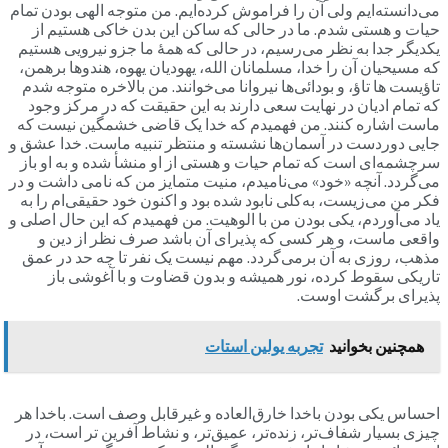
می‌دانسته‌ایم ولی آن را فراموش کرده‌ایم. من متوجه الهی بودن تمام
حیات و هستی شدم. ما در حالی که ساکن این بدن خاکی هستیم از
یکدیگر جدا به نظر می‌رسیم، در حالی که همۀ ما جزو نیرویی هستیم
که مسیحیان آن را خدا، مسلمانان الله، یهودیان یهوه، هندوها برهمن،
تاؤیست ها تاؤ، و بودائی‌ها نیروانا می‌خوانند. من بالاخره متوجه شدم
که تمام ادیان در نهایت سعی دارند به این حقیقت که در مرکز وجود
ماست اشاره کنند. من فهمیدم که خدا یک قاضی خشمگین نیست که
جایی دوردست در آسمان‌ها نشسته و منتظر تنبیه ماست. خدا عشق و
سرچشمه‌ای است که تمام حیات و هستی از او منشأ شده و به او باز
می‌گردد. آنچه «خود» می‌نامیدم، منیت متمایز من که نامی داشت و در
فکر من می‌زیست، به‌کلی نابود شده بود و اکنون خود حقیقی‌ام را به
یاد می‌آوردم، یکی بودن من با الوهیت. من فهمیدم که این حال اصلی و
واقعی ماست، و هر کسی که پذیرای آن باشد صرف نظر از دین و
مذهب، روزی به آن برمی‌گردد. مهم نیست یک نفر تا چه حد در عمق
تاریکی سقوط کرده، نور همیشه و بدون قضاوت و با آغوشی باز
پذیرای برگشت اوست.
همچنین بخوانید
تجربه یولین استات
احساس یکی بودن باخدا خارق‌العاده و غیرقابل وصف است. باخدا هر
چیزی بسیار شفاف‌تر، زنده‌تر، عمیق‌تر، و نشاط آفرین تر است، در