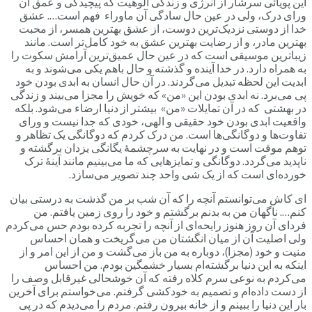
این پویائی سرشار از انرژی و زندگی الوهیت که پیچیدگی و عمق آن
ورای درک، ولی در عین حال سادگی آن ماوراء فهم است…. عشق
خدا از دوستی نزدیک‌ترین دوست، از عشق بهترین همسر، از محبت
بهترین مادر، و از رضایت بهترین عشق به خود کامل‌تر است. مانند
زیباترین موسیقی است که در عین حال عمیق‌ترین آرامش سکوت را
به همراه دارد. در خدا آینده و گذشته و حال باهم یکی می‌شوند و به
ابدیت این لحظه تبدیل می‌گردند. در آن حال انسان به ابدی بودن خود
پی می‌برد. نه ابدی بودن این «من» که خویش را مجزا می‌بیند و زندگی
در بهشتی که در آن تمایلات «من» بیشتر از دنیا ارضاء می‌شود. بلکه
واقعیت ابدی بودن خود حقیقی و الهی، خودی که جدا نیست و ورای
تفاوت‌ها و دوگانگی‌ها است. من درک کردم که دوگانگی یک تظاهر و
توهم موقت است و در نهایت به سرچشمۀ یگانگی یزدان برگشته و
ناپدید می‌گردد. دوگانگی و تمایزهایی که ما می‌بینیم مانند آینۀ ترک
خورده‌ای است که از یک شی واحد چند تصویر می‌سازد.
ای کاش می‌توانستم آنچه را که آن شب بر من گذشت به درستی بیان
کنم…. ناگهان من به بدنم برگشتم و خود را روی زمین یافتم. من
فردای آن روز هنوز رایحه‌ای از آنچه را تجربه کرده بودم حس می‌کردم
ولی اصلیت آن از میان انگشتان من می‌گریخت و همان احساس
منیت و خود (مجزا)، دوباره به من باز می‌گشت و من از این امر و از
اینکه به این دنیا برگشته‌ام بسیار خشمگین بودم. من احساس
می‌کردم به نوعی سرم کلاه رفته که آن خوشحالی غیرقابل وصف را
از دست داده‌ام و تصمیم به خودکشی گرفتم. می‌خواستم برای آخرین
بار این دنیا را ببینم و از خانه بیرون رفتم. مردم را می‌دیدم که در پی