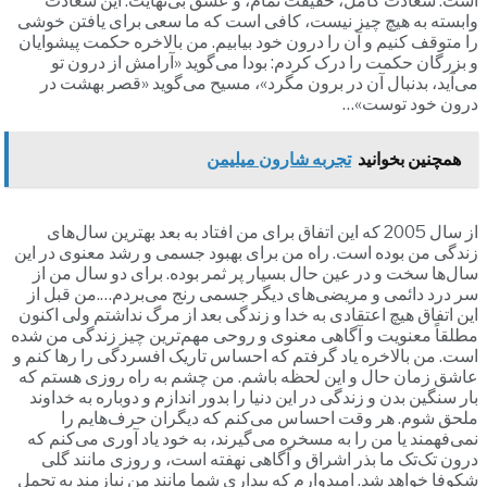
است: سعادت کامل، حقیقت تمام، و عشق بی‌نهایت. این سعادت
وابسته به هیچ چیز نیست، کافی است که ما سعی برای یافتن خوشی
را متوقف کنیم و آن را درون خود بیابیم. من بالاخره حکمت پیشوایان
و بزرگان حکمت را درک کردم: بودا می‌گوید «آرامش از درون تو
می‌آید، بدنبال آن در برون مگرد»، مسیح می‌گوید «قصر بهشت در
درون خود توست»…
همچنین بخوانید
تجربه شارون میلیمن
از سال 2005 که این اتفاق برای من افتاد به بعد بهترین سال‌های
زندگی من بوده است. راه من برای بهبود جسمی و رشد معنوی در این
سال‌ها سخت و در عین حال بسیار پر ثمر بوده. برای دو سال من از
سر درد دائمی و مریضی‌های دیگر جسمی رنج می‌بردم….من قبل از
این اتفاق هیچ اعتقادی به خدا و زندگی بعد از مرگ نداشتم ولی اکنون
مطلقاً معنویت و آگاهی معنوی و روحی مهم‌ترین چیز زندگی من شده
است. من بالاخره یاد گرفتم که احساس تاریک افسردگی را رها کنم و
عاشق زمان حال و این لحظه باشم. من چشم به راه روزی هستم که
بار سنگین بدن و زندگی در این دنیا را بدور اندازم و دوباره به خداوند
ملحق شوم. هر وقت احساس می‌کنم که دیگران حرف‌هایم را
نمی‌فهمند یا من را به مسخره می‌گیرند، به خود یاد آوری می‌کنم که
درون تک‌تک ما بذر اشراق و آگاهی نهفته است، و روزی مانند گلی
شکوفا خواهد شد. امیدوارم که بیداری شما مانند من نیازمند به تحمل