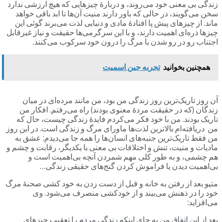
زندگی بی معنی خود می‌روند، و دربارۀ چیزهایی که هیچ ارزشی ندارد
سخن می‌گویند، در حالی که باور دارند منیت آن‌ها تا ابد باقی خواهد
ماند. از چیزهای پیش پا افتادۀ مادی و دنیایی لذت می‌برند گوئی این
چیزها ذره‌ای اهمیت دارند، و با این سرگرمی‌ها حقیقت و نیاز غیرقابل
اجتناب رو در رو شدن با مرگ را درون خود سرکوب می‌کنند.
همچنین بخوانید
تجربه جین اسمیت
آن روز تاریک‌ترین روز زندگی من بود، من مانند مرده‌ای در میان
زندگان (که در حقیقت مردۀ معنوی بودند) راه می‌رفتم. افکار من
تاریک بودند. من با خود فکر می‌کردم فایدۀ زندگی چیست، حال که
من دریافته‌ام بالاترین لذت‌ها ماورای مرگ و زندگی است. در این روز
من فقط تاریک‌ترین جنبه‌های انسان‌ها را همه جا می‌دیدم: عشق به
مادیات و منیت، تنش و اختلافات بی معنی با یکدیگر، رقابت و چشم و
هم چشمی، و به طور کلی مهم شمردن آنچه بی‌اهمیت است و
بی‌اهمیت دیدن یا فراموش کردن گنج‌های حقیقی زندگی…
متیو بعد از رفتن به خانه و قبل از دست زدن به خود کشی صحنۀ مرگ
خود را در ذهنش می‌بیند و از خودکشی منصرف می‌شود. وی
می‌افزاید:
بعد از این اتفاق من به جای اینکه زندگی مردم را تعقیب چیزهای