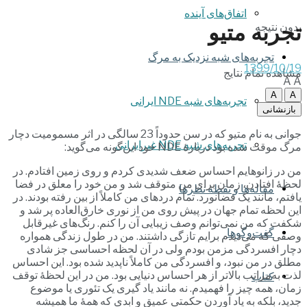
اتفاق‌های آینده
تجربه متیو
بدون نتیجه
تجربه‌های شبه نزدیک به مرگ
1399/10/19
مشاهده تمام نتایج
A
A
A
A
تجربه‌های شبه NDE ایرانی
بازنشانی
جوانی به نام متیو که در سن حدوداً 23 سالگی در اثر مسمومیت دچار
تجربه‌های شبه NDE غیرایرانی
مرگ موقت شده بود دربارۀ NDE خود این‌گونه می‌گوید:
من در زانوهایم احساس ضعف شدیدی کردم و روی زمین افتادم. در
لحظۀ افتادن، زمان برای من متوقف شد و من خود را معلق در فضا
مقاله‌ها و نقطه نظرها
یافتم، مانند یک فضانورد. تمام دردهای من کاملاً از بین رفته بودند. در
این لحظه تمام جهان در پیش روی من از نوری خارق‌العاده پر شد و
شکفت که من نمی‌توانم وصف زیبایی آن را کنم. رنگ‌های غیرقابل
گفت‌وگوها
وصفی که می‌دیدم برایم تازگی داشتند. من در طول زندگی همواره
دچار افسردگی مزمن بودم ولی در آن لحظه احساسی جز شادی
مطلق در من نبود، و افسردگی من کاملاً ناپدید شده بود. این احساس
لذت به‌مراتب بالاتر از هر احساس دنیایی بود. من در این لحظۀ توقف
کتاب
زمان، همه چیز را فهمیدم. نه مانند یاد گیری یک تئوری یا موضوع
جدید، بلکه به یاد آوردن حکمتی عمیق و ابدی که همۀ ما همیشه