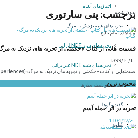
اتفاق‌های آینده
برچسب:
پنی سارتوری
بدون نتیجه
تجربه‌های شبه نزدیک به مرگ
مشاهده تمام نتایج
کتاب
تجربه‌های شبه NDE ایرانی
قسمت هایی از کتاب «حکمتی از تجربه‏ های نزدیک به مرگ
1399/10/15
تجربه‌های شبه NDE غیرایرانی
قسمتهایی از کتاب «حکمتی از تجربه‏ های نزدیک به مرگ» (The Wisdom Of Near-Death Experiences) نوشتۀ «پنی سارتوری» (Penny Sartori)
محبوب ترین
مقاله‌ها و نقطه نظرها
گفت‌وگوها
تجربه در اثر حمله آسم
1404/12/26
کتاب