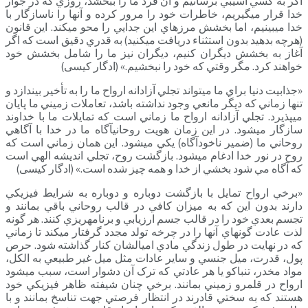
اگر به کسي آسيبي برسانيم و آن فرد ما را ببخشد، روزي که در جوار
خدا قرار مي­گيريم، خاطرات خود را مرور کرده و آنها را ناسازگار با
خدا مي­بينيم، اما بخشش مرزهاي اين جدايي را محو مي­کند. اين قانون
(هرچه بدهيد بدون استثناء دريافت مي­کنيد) به قدري دقيق است که اگر
آغاز به بخشش ديگران کنيم، ديگران نيز ما را شامل بخشش خود
خواهند کرد. مگر وقتي که خود را نبخشيم.» (ادگار کیسی)
«جذابيت دنيا براي ما مي­تواند تجلي آزادانه ارواح ما را به تأخير بيندازد و
تنها زماني که ديگر مانعي وجود نداشته باشد، تعاملات زميني ما پايان
مي­پذيرد. تجلي آزادانه ارواح ما زماني است که تمايلات ما با خداوند
سازگار مي­شود. در اين زمان هويت روحانيآگاه ما در خدا با آگاهي
روحاني ما (ضمير ناخودآگاه) يکي مي­شود. اين همان زماني است که
روح در نور خدا ادغام مي­شود. بازگشت روح، تجلي انديشه الهي است
که آگاه مي­ شود بخشي از خدا و همه چيز شده است.» (ادگار کیسی)
«برخي ارواح تمايل با بازگشت دوباره و دوباره به شرايط فيزيکي
دارند بدون اين که به ميزان کافي در قالب روحاني باقي بمانند و
تجسم بعدي خود را در قالب جسم ارزيابي و برنامه­ريزي کنند. هر گونه
لذت عادت گونه­اي آنها را در چرخه تولد مجدد گرفتار مي­کند تا زماني
که در نهايت در طول زندگي مادي اميالشان کنار گذاشته شود. حرص
پول، قدرت، ميل جنسي و ساير عادات مثل ميل غير طبيعي به الکل،
مواد مخدر، تنباکو يا هر عادتي که ترک آن دشوار است، سبب مي­شود
ارواح در قلمرو زميني بمانند. برخي چنان شيفته ظاهر فيزيکي خود
هستند که به سختي قادرند در انتظار فرصتي جهت تناسخ بمانند و با