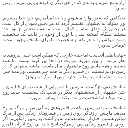
آزار واقع ­شويم و به بدي که در حق ديگران کرده­ايم، پي ببريم.» (آرتور
ينسن)
«هنگامي که به نور وارد مي­شويم و با خدا مي­آميزيم، خود خدا مي­شويم.
نور مي­تواند به بخش­هايي تقسيم گردد که هر بخش نمودي از کل است.
هر بخش يک خداي تمام و کمال است. ما همه بخشي از نور خدا
هستيم. هنگام آميخته شدن با نور، از وجود در قالب يک شخصيت
دست مي­کشيم اما هر تکه از شخصيت ما براي تناسخ موجود است.»
(توماس ساوير)
«نهاد باطني آنجاست اما جنبه خارجي که ممکن است خيلي نيرومند به
نظر برسد، از بين مي­رود. فرديت در آنجا اين گونه نيست. ما همه
هستيم و همه ماييم. روح ما همواره مال ماست. ما شخصيت­هايي که در
زمين بوديم نيستيم. در قلمرو ديگر ما همه چيز هستيم، نور همه چيز
است.» (تحقيقات مربوط به تجارب پس از مرگ امبر ولز)
«تناسخ يعني بازگشت به زمين با جنبه­هايي از شخصيت­هاي قبلي­مان و
حتي جنبه­هايي از شخصيت­هاي ديگر در قالب يک شخصيت جديد. روح
رشد نمي­کند اما شخصيت رشد مي­کند.» (توماس ساوير)
«تناسخ نه تنها در زمين بلکه در قلمروهاي زندگي پس از مرگ نيز رخ
مي­دهد. ما پيش از زندگي روي زمين در قلمروهاي زندگي پس از مرگ
ساکن هستيم، قبل از اينکه تصميم به بازگشت به زمين را بگيريم. اگر
روحي از قلمرو زندگي پس از مرگ تناسخ يابد، اين روح اثر آن قلمرو