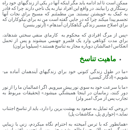
ممکن است تا ابد ادامه يابد مگر اينکه آنها در يکي از زندگي­هاي خود راه
رستگاري را بيابند. در واقع اين افراد نياز به يک ناجي دارند چرا که قادر
به کمک به خويشتن نيستند. من مطمئنم که مسيح براي نجات آنها
تجسم پيدا مي­کند چرا که در جايي گفته است من نه براي نيکوکاران که
براي اصلاح مسير زندگي گناهکاران آمده­ام.» (آرتور ينسن)
«پس از مرگ افرادي که محکوم به کارماي منفي سختي شده­اند،
براي مدت کوتاهي وارد يک قلمرو جهنمي مي­شوند و پس از تحمل
انعکاس اعمالشان دوباره مجاز به تناسخ هستند.» (سيلويا براون)
ماهيت تناسخ
«ما در طول زندگي کنوني خود براي زندگي­هاي آينده­مان آماده مي­
شويم.» (ادگار کیسی)
«ما با سرعت خود به سوي نور پيش مي­رويم. اگر اعمالمان ما را از نور
دور کنند، زمانمان در اينجا هميشگي مي­شود.» (تحقيقات مربوط به
تجارب پس از مرگ امبر ولز)
«روحي که تمايل به صعود به بهشت برين را دارد، بايد از تناسخ اجتناب
نمايد.» (حواري پل، مکاشفات پل)
«همانطور که با ترس آميخته به احترام نگاه مي­کردم، زني با زيبايي
نفسگير (خود بالاتر جين) ظاهر شد و حتي پس از تجسم يافتن از نور