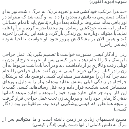
شوم.» (ديويد اکفورد)
«ساندرا مرتکب خودکشي شد و تجربه نزديک به مرگ داشت. نور به او
امکان دسترسي به دانش نامحدود را داد. به او گفته شد که مي­تواند در
نور باقي بماند مشروط بر اينکه بعداً دوباره تناسخ يابد تا تمام مسائلي
که او را به نقطه خودکشي رسانده بود مجدداً تجربه کرده و بر آنها غلبه
نمايد. يا مي­تواند دوباره به اين زندگي باز گردد و بقيه اين زندگي را تجربه
کند و همين الان بر مشکلاتش پيروز شود. او خواست تا احيا شود.»
(ساندرا راجرز)
زني از ادگار کیسی مشورت خواست تا تصميم بگيرد يک عمل جراحي
با ريسک بالا را انجام دهد يا خير. کیسی پس از تجربه خارج از بدن به
تونلي رفت و تالاري پر از يادداشت ديد و در آنجا يادداشت مربوط به آن
زن را در کتاب زندگي خواند. کیسی به زن گفت عمل جراحي را انجام
دهد چرا که آن را موفقيت­­آميز مي­پندارد. کیسی توضيح داد که پزشکان
جراح او در زندگي قبلي مفتش عقايد بوده­اند و او را به دليل باورهاي
مذهبي­اش تحت شکنجه قرار داده و به قتل رسانده­اند. کیسی گفت با
اين کار او به جراحان اجازه بهبود خود را مي­دهد و اجازه مي­دهد که آنها
بدهي کارمايي خود را به او بپردازند. زن تحت عمل جراحي قرار گرفت
و نتيجه همانطور که کیسی پيشگويي کرده بود، موفقيت­آميز بود. (ادگار
کیسی)
مسيح تجسم­هاي زيادي در زمين داشته است و ما مي­توانيم پس از
مرگ به دانش کاملي از آنها دست يابيم. (ادگار کیسی)