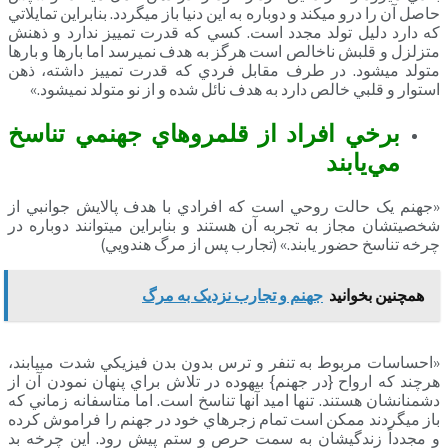
حاصل آن را درو مي­کند و دوباره به اين دنيا باز مي­گردد. بنابراين تمايلاتي
که دارد دليل تولد مجدد است. کسي که قدرت تمييز ندارد و ذهنش
متزلزل و قلبش ناخالص است هرگز به هدف نمي­رسد اما بارها و بارها
متولد مي­شود. در طرف مقابل فردي که قدرت تمييز داشته، ذهن
استوار و قلبي خالص دارد به هدف نائل شده و از نو متولد نمي­شود.»
برخي افراد از قلمروهاي جهنمي تناسخ
مي‌­يابند
«جهنم يک حالت روحي است که افرادي با هدف پالايش جوانبي از
شخصيت­شان مجاز به تجربه آن هستند و بنابراين مي­توانند دوباره در
چرخه تناسخ حضور يابند.» (تجارب پس از مرگ هندويي)
همچنین بخوانید
جهنم و تجارب نزدیک به مرگ
«احساسات مربوط به تنفر و ترس بدون بدن فيزيکي شدت مي­يابند،
هرچند که ارواح {در جهنم} بيهوده در تلاش براي پنهان نمودن آن از
دشمنانشان هستند. تنها اميد آنها تناسخ است. اما متاسفانه زماني که
باز مي­گردند ممکن است تمام زجرهاي خود در جهنم را فراموش کرده
و مجدداً زندگي­شان به سمت حرص و ستم پيش رود. اين چرخه بد