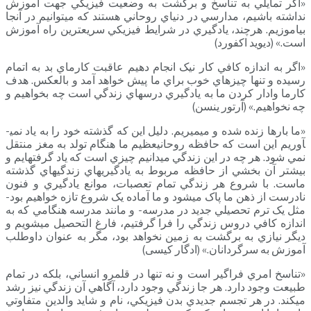
«اگر تمايلي به تناسخ و برگشت به وضعيت فيزيکي جهت آموزش
نداشته باشيم، مدارسي در دنياي روحاني هستند که مي­توانيم در آنجا
بياموزيم. هرچند، يادگيري در شرايط فيزيکي سريع­ترين راه آموزش
است.» (ديويد اکفورد)
«اگر به اندازه کافي کار نيک انجام دهيم عاقبت کارماي بد به اتمام
رسيده و تنها چيزهاي خوب براي ما پيش خواهد آمد و بالعکس. هدف
کارما وادار کردن ما به يادگيري درس­هاي زندگي است چه بخواهيم و
چه نخواهيم.» (آرتور ينسن)
«ما بارها زنده شده و مي­ميريم. دليل اين که گذشته خود را به ياد نمي­
آوريم اين است که حافظه روحانيعظيم ما هنگام تولد به مغز منتقل
نمي شود. هر چه در اين زندگي مي­دانيم چيزي است که ياد گرفته­ايم و
بيشتر آن بخشي از حافظه مربوط به يادگيري­هاي زندگي­هاي گذشته
ماست. با شروع هر زندگي تمام تعصبات، موانع يادگيري و فنون
نادرست از ذهن ما پاک مي­شود و ما آماده يک شروع تازه خواهيم بود-
مثل يک ترم تحصيلي جديد در مدرسه- و مانند مدرسه هنگامي که به
اندازه کافي دروس زندگي را فرا گرفتيم، فارغ التحصيل مي­شويم و
ديگر نيازي به برگشت به زمين نخواهد بود، مگر به عنوان داوطلب
آموزش به سرگردانان.» (ادگار کیسی)
«تناسخ امري فراگير است و نه تنها در قلمرو انساني، بلکه در تمام
طبيعت وجود دارد. هر جا زندگي وجود دارد، آگاهي آن زندگي نيز رشد
مي­کند. در هر تجسم جديدي بدن فيزيکي، نام و شايد والدين متفاوتي