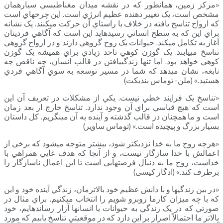
«مرکز زمين، همانطور که در نقشه ميدان مغناطيسي سياره­مان
مشخص است، يک تغيير دهنده عظيم انرژي است. اين چرخه­اي است
که ارواح تناسخ يافته در خلاف يا راستاي آن حرکت مي­کنند. يک نشانه
براي اين که به سطح انساني رسيده­ايد اين است که آگاهي فردي­تان
آغاز به تکامل مي­کند. حيوانات يک روح گروهي دارند و در ارواح گروهي
تناسخ مي­يابند. يک گوزن کوهي تاحد زيادي براي هميشه يک گوزن
کوهي خواهد بود. اما تنها زندگييافتن در قالب انسان، چه ناقص چه
نابغه، نشان مي­دهد که شما در مسير توسعه به سوي آگاهي فردي
هستيد.» (ملن- توماس بنديکت)
«تناسخ يک فرايند خطي نيست. يکي از مشکلات در تعريف آن اين
است که هيچ قياسي براي آن وجود ندارد. تناسخ خارج از بعد زمان
است و ما همچنان در قالب گذشته و آينده به آن مي­نگريم. کل داستان
بسيار بزرگ و پيچيده است.» (توماس ساوير)
«هرچه روح ما به خدا نزديک­تر شود، بيشتر متوجه مي­شود که برخي از
اعمالش با خدا سازگار نيست، و از آنجا که هدف غايي همراهي با
خداست، روح ما به دنبال فرصت­هايي است تا اين اعمال ناسازگار را
برطرف کند.» (ادگار کیسی)
«در بين زندگي­ها و با دانش عظيم خود بالاترمان، زندگي آينده خود و اين
که با چه ميزان کارما روبرو ­شويم را انتخاب مي­کنيم. براي مثال در
صورتي که در يک زندگي به حيوانات يا انسان­ها آزار رسانده­ايم، خود
بالاتر ما احتمالاً اصرار بر اين دارد که در موقعيتي تناسخ يابيم که مورد