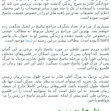
خودانگيز قادر به شرح زندگي گذشته خود بودند، بررسي مي­ کند. او
توانست با استفاده از يک يا چند مورد ساير توضيحات را غير محتمل
اعلام کند. تحقيقات بعدي نيز يافته­ هاي او را در خصوص حقيقت تناسخ
تقويت نموده است.
بسياري از مردم از تعداد شگرف مراجع تناسخ در انجيل شگفت زده
خواهند شد. بهترين اين مراجع در انجيل مربوط به مطالب عيسي
درخصوص جان تعميد دهنده و زندگي پيشين او به عنوان يک پيامبر
(Elijah) بوده است. مطالب بيشتر در اين زمينه در
اینجا
موجود است.
اغلب مردم تصور غلطي در مورد تناسخ دارند. برخي بر اين گمان
هستند که انسان پس از مرگ بدون اسکان در قلمروهاي مختلف
روحاني فوراً وارد مرحله تناسخ مي­شود. طبق تجارب نزديک به مرگ
پس از مرگ فوراً تناسخ صورت نمي­گيرد. دليل اين امر نبود زمان در
قلمرو روحاني است.
تجارب نزديک به مرگ اغلب قادر به شرح طول مدت زمان زميني
نيستند. يک تجربه که مي­تواند ابديت به نظر بيايد، ممکن است تنها يک
لحظه طول کشيده باشد. قلمروهاي روحاني کاملاً خارج از حيطه
زمان هستند. به اين دليل است که ما مي­توانيم ابديت را در قلمرو
روحاني طي کنيم پيش از اينکه تصميم بگيريم تناسخ در زمين را مي­
خواهيم يا خير.
تناسخ ابدي نيست