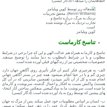
خطاهايمان را مي­دهد.» (ادگار کیسی)
کوین ویلیامز
تناسخ کارماست
تناسخ و کارما به همراه هم عدالت الهي و اين که چرا برخي در شرايط
مطلوب و يا در شرايط نامطلوب به دنيا مي­آيند را توضيح مي­دهند.
خصوصيات شخصيتي نيز از زندگي­هاي قبلي آورده شده است.
الف- به هرچيزي فکر کنيم آن فکر تأثيري روي آگاهي جهان دارد.
چيزي گم و يا در خفا انجام نمي­شود. همه چيز در بستر آگاهي جهاني
انجام شده و کل از آن تأثير مي­پذيرد (همچنين سايريني که در آن کل
هستند). واکنش نسبت به افکار و اعمال گذشته، سرنوشت و کارماي
ما شده است. سرنوشت ما به سادگييعني منعکس ساختن آثار انتخاب­
هاي پيشين که توسط روح به ياد آورده شده است. (ادگار کیسی)
ب- انسان بر اساس مطلوبيات خود عمل مي­کند. پس از مرگ به جهان
بعدي مي­رود و آثار دقيق کردار خود را در ذهن حمل مي­کند؛ و سپس