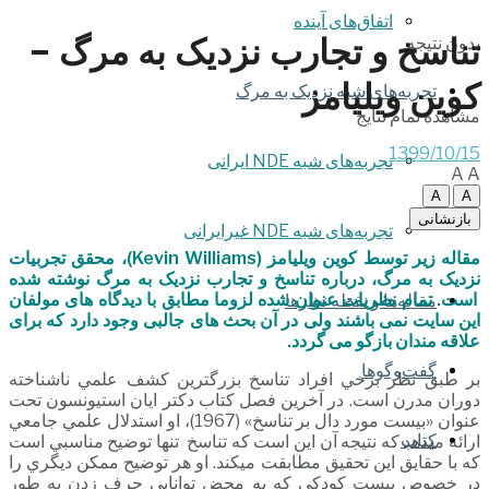
اتفاق‌های آینده
تناسخ و تجارب نزدیک به مرگ –
بدون نتیجه
کوین ویلیامز
تجربه‌های شبه نزدیک به مرگ
مشاهده تمام نتایج
1399/10/15
تجربه‌های شبه NDE ایرانی
A
A
A
A
بازنشانی
تجربه‌های شبه NDE غیرایرانی
مقاله زیر توسط کوین ویلیامز (Kevin Williams)، محقق تجربیات
نزدیک به مرگ، درباره تناسخ و تجارب نزدیک به مرگ نوشته شده
است. تمام نظریات عنوان شده لزوما مطابق با دیدگاه های مولفان
مقاله‌ها و نقطه نظرها
این سایت نمی باشند ولی در آن بحث های جالبی وجود دارد که برای
علاقه مندان بازگو می گردد.
گفت‌وگوها
بر طبق نظر برخي افراد تناسخ بزرگترين کشف علمي ناشناخته
دوران مدرن است. در آخرين فصل کتاب دکتر ايان استيونسون تحت
عنوان «بيست مورد دال بر تناسخ» (1967)، او استدلال علمي جامعي
کتاب
ارائه مي­دهد که نتيجه آن اين است که تناسخ تنها توضيح مناسبي است
که با حقايق اين تحقیق مطابقت مي­کند. او هر توضيح ممکن ديگري را
در خصوص بيست کودکي که به محض توانايي حرف زدن به طور