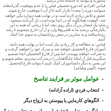
بياموزند و بتوانند به جايگاه بالاتر برسند.
قياس: افرادي که دوره تحصيلي قبلي را با عدم موفقيت گذرانده­اند
مي­توانند دوره را مجدداً تکرار کنند تا از آن با موفقيت خارج شوند.
عشق و تلاش زيادي لازم است و در نهايت همه دوباره يکي خواهند
شد- الوهيت همانگونه که در ابتدا بوده است باز گردانده مي­شود-
شايد يک انفجار بزرگ ديگر روي دهد. اما تا زماني که همه به اين
6
يکپارچگي برسند ما به قلمروها وارد و از آن خارج مي­شويم تا رشد
روحانييافته و به سايرين در سفر روحاني­شان به سوي خدا کمک
کنيم.
قياس: به مطالعه و کار زيادي نياز است اما در نهايت همه دانش­
آموزان فارغ التحصيل خواهند شد و مدرک خود را خواهند گرفت و
به شرکت خواهند پيوست. اما پس از فارغ التحصيلي ابتدا تصميم
مي­گيريم قبل از اينکه جايگاهمان را درشرکت بپذيريم، معلم شويم و
اين يعني به ديگر دانش­آموزان کمک کنيم تا بتوانند فارغ التحصيل
شوند. (کوين ويليامز)
عوامل موثر بر فرايند تناسخ
انتخاب فردي (اراده آزادانه)
الگوهاي کارمايي يا پيوستن به ارواح ديگر
يادگيری و تعليم (تحقيق امبر ولز روي تجارب نزديک