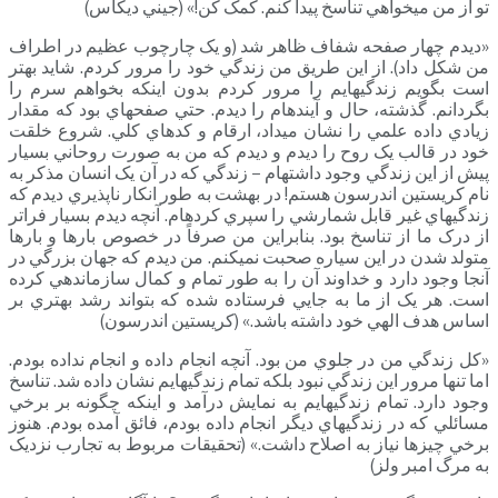
تو از من مي­خواهي تناسخ پيدا کنم. کمک کن!» (جيني ديکاس)
«ديدم چهار صفحه شفاف ظاهر شد (و يک چارچوب عظيم در اطراف
من شکل داد). از اين طريق من زندگي خود را مرور کردم. شايد بهتر
است بگويم زندگي­هايم را مرور کردم بدون اينکه بخواهم سرم را
بگردانم. گذشته، حال و آينده­ام را ديدم. حتي صفحه­اي بود که مقدار
زيادي داده علمي را نشان مي­داد، ارقام و کدهاي کلي. شروع خلقت
خود در قالب يک روح را ديدم و ديدم که من به صورت روحاني بسيار
پيش از اين زندگي وجود داشته­ام – زندگي که در آن يک انسان مذکر به
نام کريستين اندرسون هستم! در بهشت به طور انکار ناپذيري ديدم که
زندگي­هاي غير قابل شمارشي را سپري کرده­ام. آنچه ديدم بسيار فراتر
از درک ما از تناسخ بود. بنابراين من صرفاً در خصوص بارها و بارها
متولد شدن در اين سياره صحبت نمي­کنم. من ديدم که جهان بزرگي در
آنجا وجود دارد و خداوند آن را به طور تمام و کمال سازماندهي کرده
است. هر يک از ما به جايي فرستاده شده که بتواند رشد بهتري بر
اساس هدف الهي خود داشته باشد.» (کريستين اندرسون)
«کل زندگي من در جلوي من بود. آنچه انجام داده و انجام نداده بودم.
اما تنها مرور اين زندگي نبود بلکه تمام زندگي­هايم نشان داده شد. تناسخ
وجود دارد. تمام زندگي­هايم به نمايش درآمد و اينکه چگونه بر برخي
مسائلي که در زندگي­هاي ديگر انجام داده بودم، فائق آمده بودم. هنوز
برخي چيزها نياز به اصلاح داشت.» (تحقيقات مربوط به تجارب نزديک
به مرگ امبر ولز)