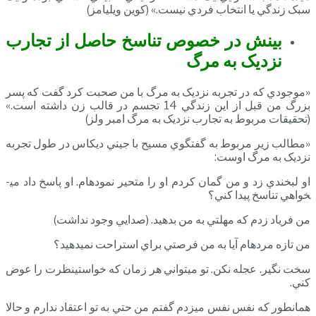
سبک زندگي يا انتخاب فردي نيست.» (کوين ويليامز)
بينش در خصوص تناسخ حاصل از تجارب
نزديک به مرگ
«موجودي که در تجربه نزديک به مرگ با من صحبت کرد گفت که پسر
بزرگ من قبل از اين زندگي 14 تجسم در قالب زن داشته است.»
(تحقيقات مربوط به تجارب نزديک به مرگ امبر ولز)
«مطالب زير مربوط به گفتگوي مسيح با جيني ديکاس در طول تجربه
نزديک به مرگ اوست:
او لبخندي زد و من گمان کردم او را متحير نموده­ام. او پاسخ داد مي­
خواهي تناسخ پيدا کني؟
من فرياد زدم که مهلتي به من بدهيد. (صدايي وجود نداشت)
من تازه مرده­ام آيا به من فرصتي براي استراحت نمي­دهيد؟
سخت نگير. عجله نکن. تو مي­تواني هر زمان که خواستينظرت را عوض
کني.
همانطور که نفس نفس مي­زدم گفتم من حتي به تو اعتقاد ندارم و حالا