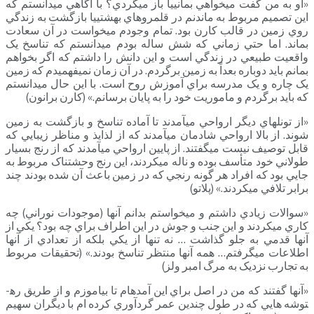
«او به من گفت مي­خواهي بمانييا باز مي­گردي؟ با آگاهي مي­دانستم که
اين تصميم مربوط به ماندنم در قلمروهاي بهشتييا بازگشت به زندگي
روي زمين در قالب کارن بود. تمام وجودم مي­خواست در آن سعادت
بماند. اما حتي زماني که شش ساله بودم مي­دانستم که تناسخ يک
واقعيت طبيعي در زندگي است و اين دانش را داشتم که اگر بخواهم
بمانم بايد دوباره بعداً به زمين برگردم. در آن زمان نمي­فهميدم که زمين
يک چاره و يک مدرسه براي آموزش روح است. با اين حال مي­دانستم
که بايد برگردم و ماموريت خود را به پايان برسانم.» (کارن برانون)
«از تونل­هاي ديگر ارواحي مي­آمدند تا آماده تناسخ و بازگشت به زمين
شوند. از بالا ارواحي شادمان مي­آمدند که از لذايذ و مناظر زيبايي که
قابل توصيف نيست مي­گفتند. از پايين ارواحي مي­آمدند که از رنج بسيار
طولاني خود متأسف بوده و ناله مي­کردند، اين رنج وحشتناک مربوط به
جايي بود که افراد هر گونه رنجي که در زمين باعث آن شده بودند چند
برابر تلافي مي­کردند.» (پلاتو)
«سوالات زيادي داشتم و مي­خواستم بدانم آن­ها (موجودات نوراني) چه
کاري مي­کردند و اين جنب و جوش در اين اطراف براي چه بود؟ يکي از
آنها قدمي به جلو گذاشت … نه تنها از يکي بلکه از تعدادي از آنها
اطلاعات مي­گرفتم… همه آنها منتظر تناسخ بودند.» (تحقيقات مربوط
به تجارب نزديک به مرگ امبر ولز)
«آنها گفتند که من در اصل براي اين آمده­ام تا بياموزم و از طريق ره­
توشه ­هايي که در طول چندين عمر گردآوري کرده ­ام با ديگران سهيم