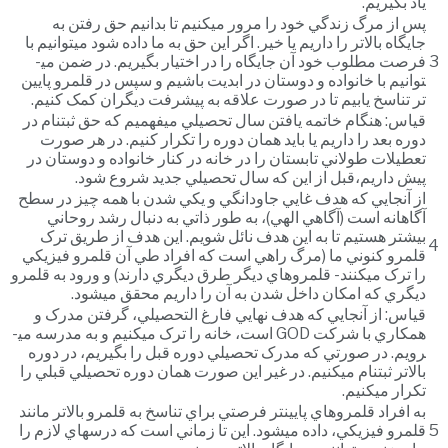
ياد بگيريم.
پس از مرگ زندگي خود را مرور مي­کنيم تا بدانيم حق رفتن به
جايگاه بالاتر را داريم يا خير. اگر اين حق به ما داده شود مي­توانيم با
3
فرصت مطلوب خود آن جايگاه را در اختيار بگيريم. در ضمن مي­
توانيم با خانواده و دوستان در ابديت باشيم و سپس در قلمرو پايين
تر تناسخ يابيم تا در صورت علاقه به پيشرفت ديگران کمک کنيم.
قياس: هنگام خاتمه يافتن سال تحصيلي مي­فهميم که حق ثبت­نام در
دوره بعد را داريم يا بايد همان دوره را تکرار کنيم. در هر صورت
تعطيلات طولاني تابستان را در خانه در کنار خانواده و دوستان در
پيش داريم،قبل از اين که سال تحصيلي جديد شروع شود.
از آنجايي که هدف غايي جاودانگي و يکي شدن با همه چيز در سطح
آگاهانه است (آگاهي الهي)، به طور ذاتي به دنبال رشد روحاني
بيشتر هستيم تا به اين هدف نائل شويم. اين هدف از طريق ترک
4
قلمرو کنوني ما (مرگ راهي است که افراد طي آن قلمرو فيزيکي
را ترک مي­کنند- قلمروهاي ديگر طرق ديگري دارند) و ورود به قلمرو
ديگري که امکان داخل شدن به آن را داريم محقق مي­شود.
قياس: از آنجايي که هدف نهايي فارغ التحصيلي، گرفتن مدرک و
همکاري با شرکت GOD است، خانه را ترک مي­کنيم و به مدرسه مي­
رويم. در صورتي که مدرک تحصيلي دوره قبل را بگيريم، در دوره
بالاتر ثبت­نام مي­کنيم. در غير اين صورت همان دوره تحصيلي قبلي را
تکرار مي­کنيم.
به افراد قلمروهاي پايين­تر فرصتي براي تناسخ به قلمرو بالاتر مانند
5
قلمرو فيزيکي، داده مي­شود. اين تا زماني است که درس­هاي لازم را