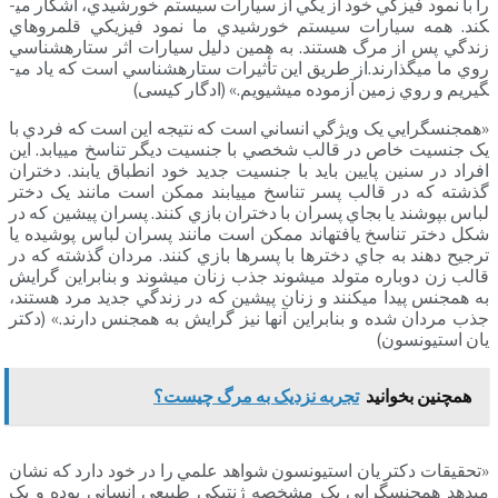
را با نمود فيزکي خود از يکي از سيارات سيستم خورشيدي، آشکار مي­
کند. همه سيارات سيستم خورشيدي ما نمود فيزيکي قلمروهاي
زندگي پس از مرگ هستند. به همين دليل سيارات اثر ستاره­شناسي
روي ما مي­گذارند.از طريق اين تأثيرات ستاره­شناسي است که ياد مي­
گيريم و روي زمين آزموده مي­شيويم.» (ادگار کیسی)
«همجنسگرايي يک ويژگي انساني است که نتيجه اين است که فردي با
يک جنسيت خاص در قالب شخصي با جنسيت ديگر تناسخ مي­يابد. اين
افراد در سنين پايين بايد با جنسيت جديد خود انطباق يابند. دختران
گذشته که در قالب پسر تناسخ مي­يابند ممکن است مانند يک دختر
لباس بپوشند يا بجاي پسران با دختران بازي کنند. پسران پيشين که در
شکل دختر تناسخ يافته­اند ممکن است مانند پسران لباس پوشيده يا
ترجيح دهند به جاي دخترها با پسرها بازي کنند. مردان گذشته که در
قالب زن دوباره متولد مي­شوند جذب زنان مي­شوند و بنابراين گرايش
به همجنس پيدا مي­کنند و زنان پيشين که در زندگي جديد مرد هستند،
جذب مردان شده و بنابراين آنها نيز گرايش به همجنس دارند.» (دکتر
يان استيونسون)
همچنین بخوانید
تجربه نزدیک به مرگ چیست؟
«تحقيقات دکتر يان استيونسون شواهد علمي را در خود دارد که نشان
مي­دهد همجنسگرايي يک مشخصه ژنتيکي طبيعي انساني بوده و يک