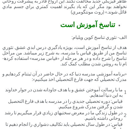
ظاهر فيزيکي جديد مخالفت نکنند. اين ارواح قادر به پيشرفت روحاني
نخواهند بود مگر اين که ياد بگيرند اهميت کمتري براي جسم مادي
قائل شوند.» (روث مونتگومري)
تناسخ آموزش است
الف- تئوري تناسخ کوين ويليام:
هدف از تناسخ آموزش است، بويژه يادگيري درس ابدي عشق. تئوري
تناسخ من از طريق قياس با مدرسه، به شرح زير مي­باشد. من مراحل
تناسخ را شرح داده و در هر مرحله از «قياس مدرسه» استفاده کرده­
ام تا به روشن شدن مطلب کمک کند.
«برنامه آموزشي مدرسه دنيا که در حال حاضر در آن ثبت­نام کرده­ايم و
مدرک تحصيلي که جهت فارغ التحصيلي اخذ مي­کنيم»:
ما با رسالت آموختن عشق و با هدف جاودانه شدن در جوار خداوند
1
به اين دنيا آمده­ايم.
قياس: دوره تحصيلي جديدي را در مدرسه با هدف فارغ التحصيل
شدن و گرفتن مدرک شروع مي­کنيم.
در طول زندگي ما در معرض سختي­هاي زيادي قرار مي­گيريم تا رشد
2
روحاني داشته باشيم.
قياس: در طول سال تحصيلي بايد تکاليف دشواري را انجام دهيم تا