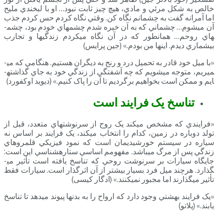
خالص به شکل مرئي و مادي، هيچ چيز ثابت نبود… او با لبخندي مليح
اما آمرانه گفت به چشمانم نگاه کن. وقتي نگاه کردم حس کردم جذب
آن مي­شوم… چشماني که به آن خيره شدم چشم­هاي خودم بود، چشم­
هاي روحم… همانطور که در آن نگاه مي­کردم زندگي­ها و تجارب
بيشماري ديدم. اين­ها من بودم.» (جين پرايس)
«با ميل خود قادر به تحميل درد و رنج به ديگران هستيم. هنگامي که مي­
ميريم، متوجه مي­شويم که چه آشفتگي از زندگي خود به جاي گذاشته­
ايم و ممکن است بخواهيم برگرديم تا آن را پاک کنيم.» (ديويد اوکفورد)
تناسخ يک فرايند است
«فرايندي که مشخص مي­کند يک روح از سرنوشت­هاي متعدد، قبل از
تولد دوباره در زمين، کدام را انتخاب مي­کند، يک فرايند بر اساس نه
سياره در سيستم خورشيديمان است که نمود فيزيکي قلمروهاي
زندگي پس از مرگ مي­باشد. مفهومم اساسي ستاره­شناسي اين است:
جايگاه سيارات بر سرنوشت روحي که تناسخ يافته است تأثير مي­
گذارد. هرچند ميل فرد بسيار بيشتر از آن اثرگذار است. سيارات فقط
تأثير مي­گذارند اما مجبور نمي­کنند.» (ادگار کیسی)
«يک فرايند بهشتي وجود دارد که ارواح را به بدن­ها پيوند مي­دهد تا تناسخ
يابند.» (پلاتو)