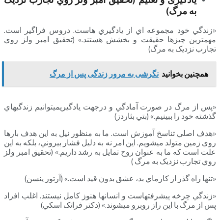
به مرگ)
«زندگي خود مجموعه­ اي از يادگيري­ هاست. دروس فراگير است.
مهمترين چيزها حقيقت و بخشش هستند.» (تحقيق امبر ولز روي
تجارب نزديک به مرگ)
همچنین بخوانید
نگرشی به مرور زندگی پس از مرگ
«پس از مرگ در صورت آمادگي و درجهت يادگيريمي­توانيم زندگي­هاي
گذشته خود را ببينيم.» (بتي بثاردز)
«هدف اصلي تناسخ آموزش است. ما به منظور نيل به اين هدف بارها
روي زمين متولد مي­شويم. اين امر نه به دليل فشار بيروني، بلکه به اين
علت است که ما به عنوان روح تمايل به رشد داريم.» (تحقيق امبر ولز
روي تجارب نزديک به مرگ )
«تنها راه گذر از کارماي بد، عشق بدون قيد است.» (آرتور ينسن)
«زندگي چرخه پيشرفت­هاست و انسان­ها هنوز کامل نيستند. اغلب افراد
پس از مرگ با اين راز روبرو مي­شوند.» (دکتر فرانک اسکي)