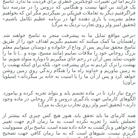
داريم اما اين تغييرات کوچکترين خطري براي فرديت ما ندارد. تناسخ
يک فرايند بي انتها نيست و هنگامي که دروس را در مدرسه دنيا
فراگرفتيم ديگر به تعاملات فيزيکي بر نمي­گرديم مگر اين که بخواهيم
معلم بشريت يا ياري دهنده آنها در برنامه عظيم تکامل باشيم.»
(تحقيق امبر ولز روي تجارب نزديک به مرگ)
«برخي مواقع تمايل ما به پيشرفت منجر به تناسخ خواهند شد.
راهنمايان ما کمک مي­کنند که تصميم بگيريم اهداف خود را از طريق
تناسخ محقق سازيم. پس از وداع از خانواده و دوستان مي­توانيم معلم
بزرگ روحاني خود را ملاقات نماييم (مانند مسيح، بوده و …) تا ما را
تقويت نمايد. پس از آن در رحم جاي مي­گيريم تا دوباره متولد شويم. ما
بهشت را ترک کرديم نه براي پيشرفت خود، بلکه براي اينکه بهشت را
به زمين بياوريم و خداوند راه ما را هنگام زندگي روي زمين روشن
خواهد کرد و پس از آن ما را با امنيت به خانه بر مي­گرداند.» (سيلويا
براون)
«روح نياز دارد تا در ماده تجسم يابد و بتواند تجربه کرده و بياموزد.
الگوهاي کارمايي جهت يادگيري دروس و کار روحاني در ماده وجود
دارند.« (تحقيق امبر ولز روي تجارب نزديک به مرگ)
همه کارماي ما بايد تحقق يابد. هنوز هيچ کس چيزي که بيشتر از
تحملش باشد را تجربه نکرده است. به ما زمان لازم جهت تغيير
خودخواهي و بازگشت به خانه داده شده است. تناسخ براي مسووليت
گريزي نيست. شيوه­اي است که به ما زمان کافي جهت تصحيح