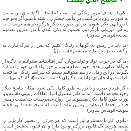
«يکي از اهداف مرور زندگي اين است که انتخاب آگاهانه­‌اي بين ماندن
به صورت روح يا برگشت در قالب جسم را داشته باشيم.اگر بخواهيم
با نور الهي يکي شويم، در اين صورت ديگر هرگز نخواهيم توانست به
زندگي فيزيکي بازگرديم. تصميم به يکي شدن با نور بهترين تصميم
است.» (توماس ساوير)
«ما بايد در زمين به گونه­اي زندگي کنيم که پس از مرگ نيازي به
برگشت به زمين نداشته باشيم.» (سسيل)
«ما که در چرخه تولد و تولد دوباره گير افتاده­ايم مي­توانيم به ناگاه از
جايگاه اصلي و هدف خود مطلع شويم و حق تولد الهي خود را دوباره
بگيريم. در اين زمان باز هم مي­توانيم ببينيم که شرايط زندگي ما نتيجه
اقدامات و انتخاب­هاي آزادانه زندگي­هاي گذشته است.» (ادگار کیسی)
«اگر فردي بميرد و با نور به طور کامل يکي شود امکان تناسخ ديگر
وجود نخواهد داشت. اما به طور معمول افراد تعلقات زميني داشته و با
نور به طور کامل يکي نمي­شوند. اين ارواح خصوصيات شخصيت زميني
خود را حفظ کرده­اند و به اين علت است که نمي­خواهند با نور ادغام
شوند.» (توماس ساوير)
«قانون کارما مستلزم اين است که هر جزئي از قصور کارمايي را
ببينيم. هرچند،يک قانون بزرگتر وجود دارد و آن قانون بخشش است.