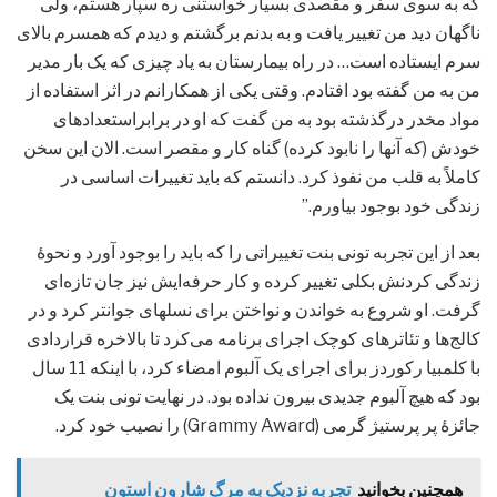
که به سوی سفر و مقصدی بسیار خواستنی ره سپار هستم، ولی
ناگهان دید من تغییر یافت و به بدنم برگشتم و دیدم که همسرم بالای
سرم ایستاده است… در راه بیمارستان به یاد چیزی که یک بار مدیر
من به من گفته بود افتادم. وقتی یکی از همکارانم در اثر استفاده از
مواد مخدر درگذشته بود به من گفت که او در برابراستعدادهای
خودش (که آنها را نابود کرده) گناه کار و مقصر است. الان این سخن
کاملاً به قلب من نفوذ کرد. دانستم که باید تغییرات اساسی در
زندگی خود بوجود بیاورم.”
بعد از این تجربه تونی بنت تغییراتی را که باید را بوجود آورد و نحوۀ
زندگی کردنش بکلی تغییر کرده و کار حرفه‌ایش نیز جان تازه‌ای
گرفت. او شروع به خواندن و نواختن برای نسلهای جوانتر کرد و در
کالج‌ها و تئاترهای کوچک اجرای برنامه می‌کرد تا بالاخره قراردادی
با کلمبیا رکوردز برای اجرای یک آلبوم امضاء کرد، با اینکه 11 سال
بود که هیچ آلبوم جدیدی بیرون نداده بود. در نهایت تونی بنت یک
جائزۀ پر پرستیژ گرمی (Grammy Award) را نصیب خود کرد.
همچنین بخوانید
تجربه نزدیک به مرگ شارون استون