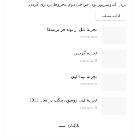
بردن آندومتریوز بود. جراحی دوم مخروط برداری گردن...
ادامه مطلب
تجربۀ قبل از تولد فرانزیسکا
1399/10/16
تجربه گریس
1399/11/02
تجربه لیندا اون
1399/10/27
تجربۀ فنی روسون پیگت در سال 1911
1399/10/25
بارگذاری بیشتر