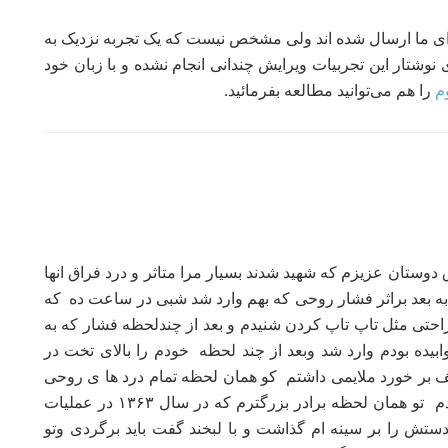
رای ما ارسال شده اند ولی مشخص نیست که یک تجربه نزدیک به
 نوشتار این تجربیات ویرایش چندانی انجام نشده و با زبان خود
م
را هم می‌توانید مطالعه بفرمائید.
دوستان عزیزم که شهید شدند بسیار مرا متاثر و درد فراق انها
لهاست از درون پیرم کرد واما اینجانب در سال ۹۱ به بعد براثر فشار روحی که بهم وارد شد شبی در ساعت ده که
تی مثل تاپ تاپ کردن شنیدم و بعد از چندلحظه فشار که به
ده بودم وارد شد وبعد از چند لحظه خودم را بالای تخت در
بر خورد ملایمی داشتم کو همان لحظه تمام درد ها ی روحی
وجسمی کلا پاک ساکت و آرامش حقیقی رو حس کردم تو همان لحظه برادر بزرگترم که در سال ۱۳۶۳ در عملیات
 دستش را بر سینه ام گذاشت و با لبخند گفت باید برگردی وتو