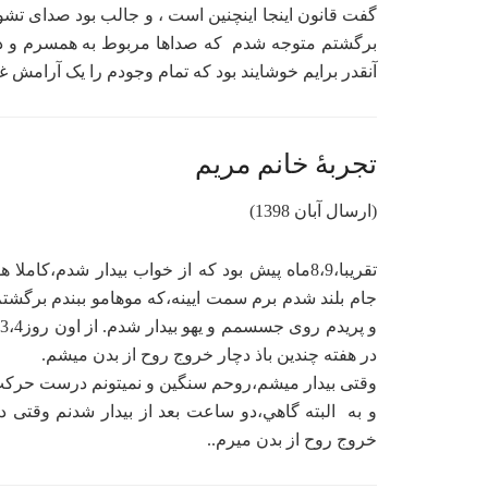
گفت قانون اینجا اینچنین است ، و جالب بود صدای تش
برگشتم متوجه شدم که صداها مربوط به همسرم و دکتره
آنقدر برایم خوشایند بود که تمام وجودم را یک آرامش غ
تجربۀ خانم مریم
(ارسال آبان 1398)
تقریبا،8،9ماه پیش بود که از خواب بیدار شدم،ک
جام بلند شدم برم سمت ایینه،که موهامو ببندم برگش
در هفته چندین باذ دچار خروج روح از بدن میشم.
وقتی بیدار میشم،روحم سنگین و نمیتونم درست حرکت 
و به البته گاهي،دو ساعت بعد از بیدار شدنم وقت
خروج روح از بدن میرم..