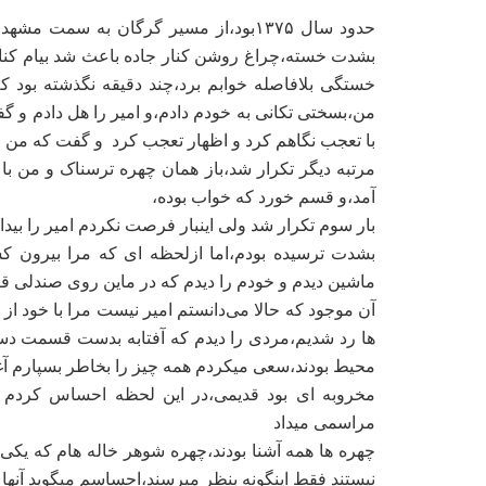
حدود سال ۱۳۷۵بود،از مسیر گرگان به سم
بشدت خسته،چراغ روشن کنار جاده باعث شد بیام کنار
خستگی بلافاصله خوابم برد،چند دقیقه نگذشته بود ک
من،بسختی تکانی به خودم دادم،و امیر را هل دادم و گفتم
با تعجب نگاهم کرد و اظهار تعجب کرد و گفت که من خو
مرتبه دیگر تکرار شد،باز همان چهره ترسناک و من با
آمد،و قسم خورد که خواب بوده،
بار سوم تکرار شد ولی اینبار فرصت نکردم امیر را بید
بشدت ترسیده بودم،اما ازلحظه ای که مرا بیرون کش
ماشین دیدم و خودم را دیدم که در ماین روی صندلی قر
آن موجود که حالا می‌دانستم امیر نیست مرا با خود از
ها رد شدیم،مردی را دیدم که آفتابه بدست قسمت د
محیط بودند،سعی میکردم همه چیز را بخاطر بسپارم آغ
مخروبه ای بود قدیمی،در این لحظه احساس کردم ب
مراسمی میداد
چهره ها همه آشنا بودند،چهره شوهر خاله هام که یکی
نیستند فقط اینگونه بنظر میرسند،احساسم میگوید آنها 