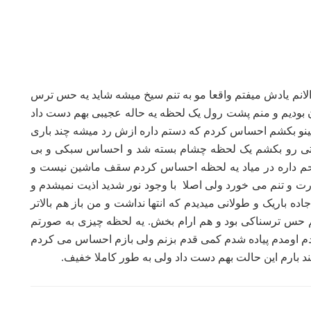
انم یادش میفتم واقعا مو به تنم سیخ میشه شاید یه حس ترس
ون بودیم و منم پشت رول یک لحظه یه حاله عجیبی بهم دست داد
ینو بکشم احساس کردم که دستم داره ازش رد میشه چند باری
 دستی رو بکشم یک لحظه چشام بسته شد و احساس سبکی و بی
روحم داره در میاد یه لحظه احساس کردم سقف ماشین نیست و
رت و تنم می خورد ولی اصلا با وجود نور شدید اذیت نمیشدم و
ده باریک و طولانی میدیدم که انتها نداشت و من باز هم بالاتر
م حس ترسناکی بود و هم ارام بخش. یه لحظه چیزی به صورتم
م اومدم پیاده شدم کمی قدم بزنم ولی بازم احساس می کردم
ند بارم این حالت بهم دست داد ولی به طور کاملا خفیف.