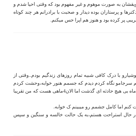
ویقشان به صورت موهوم و غیر مفهوم بود که وقتی احیا شدم و
ا و پرستاران بوده دیدار و صحبت با برادرانم هر چند کوتاه
ریبی پر کرده بود و هنوز هم اپرا حس میکنم.
املا هوشیارو با درک کافی شبیه تمام روزهای زندگیم بودم..وقتی از
تم سرجامو نگاه کردم دیدم که جسمم هنور خوابه،وحشت کردم
و پریدم روی جسسمم و یهو بیدار شدم. از اون روز3،4ماه بی هیچ حادثه ای گذشت اما الان4ماهی هست که من تقریبا
کنم اما کامل جشمم رو میبینم ک خوابه.
ی در حال استراحت هستم،به یک حالت خالسه و سنگین و سپس