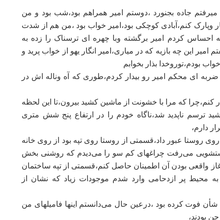
ت مشهد میرفتم جاده بجنورد ،دوستم امیر همراهم بود،شب بود و من
 وپارک کنم،آبادی کوچکی بود،امیر خواب بود ،من هم از شدت
ه احساس کردم امیر برگشته وبا چهره ای ترسناک را زده به
 امیر این چه بازیه که در میاری،امیر انگار یهو از خواب پرید و
اب بودم،توروخدا بذار بخوابم
 ضربه ای محکم امیر رو بیدار کردم،طوری که آه وناله اش در
ار کنم،چرا که مرا با خشونت از ماشین کشید بیرون،تا این لحظه
ید ترسم ناپدید شد،ناگاه خودم را در ارتفاع پنج شش متری
ار دارم،
 روی روستا عبور داد،قسمتی از روستا روی تپه بود از روی خانه
ستشویی می‌رفت چراغهای کم سو را می‌دیدم که روشنی بخش
از واقعی بودن آن اطمینان حاصل کنم،قسمتی از تپه ساختمان
ه محیط پر ازدحامی وارد شدم موجودات زیاد که نشان از
 شأن فوت کرده بود ،درعین حال می‌دانستم اینها فامیلهای من
جن بودند،