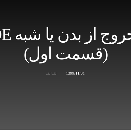
(قسمت اول)
1399/11/01