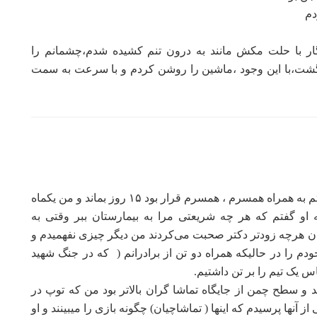
دم
نگار با حلت مکش مانند به درون تنم کشیده شدم،چشمانم را
 گشت،با این وجود ،ماشین را روشن کردم و با سرعت به سمت
در سال 2012 برای دیدار از فامیل سفری به ایران داشتم به همراه همسرم ، همسرم قرار بود ۱۵ روز بماند و من یکماه‌
او گفتم که هر چه شریعتی مرا به بیمارستان ببر وقتی به
ن هرچه زودتر دکتر صحبت می‌کردند من دیگر چیزی نفهمیدم و
م را در حالیکه همراه دو تن از برادرانم ( که در جنگ شهید
س یک تیم را بر تن داشتیم.
دند و سطح چمن از جایگاه تماشا گران بالاتر بود من که توپ در
 آنها پرسیدم که اینها ( تماشاچیان) چگونه بازی را میبینند و او