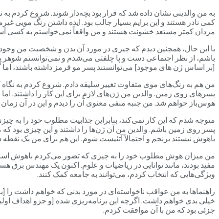
به من والدینی نشان داده شد که قرار بود بچه‌دار شوند. شروع کردم به ن
کمی نادر هستند و این برایم بسیار جالب بود. ایده داشتن رنگ مویی 
مردان کمتر مستعد خشونت هستند و من واقعاً نمی‌خواستم به کسی آسیب
با این حال، همچنین دیدم که چیزی در مورد آن بدن و شخصیت من وجود دار
باشم، از نظر اجتماعی دست و پا چلفتی می‌شدم و نمی‌توانستم شوهر پی
[بر اساس ژن های موجود] می‌توانستند پسر مو قرمز داشته باشند، اما 
من هم به رنگ‌های موی متفاوت تغییر سلیقه دادم. شروع کردم به نگاه 
پسرهای روی زمین. والدین من ژن‌های لازم برای این کار را داشتند. اما 
هوس‌باز خواهم شد. من جنبه منفی معنوی آن را دیدم و این در آن زمان ک
متوجه شدم که این کار نمی‌کند، بنابراین جذابیت مطلوب خود را به چی
پسر روی زمین باشم. والدین من آن ژن‌ها را داشتند و این چیزی بود که 
باهوش نیستند برنجم و احتمالاً آتئیست شوم. این هم برای من یک نقطه
من میزان هوش مطلوب خود را به چیزی که تصور می‌کردم باهوش است، ام
مفید بودند، مانند توانایی در ریاضیات و علوم. اکنون یک مهندس برق هستم
ویژگی‌هایی که انتخاب کردم، می‌توانند به جامعه کمک کنند.
راهنماها به من عواقب ناخواسته‌ای در مورد بدنی که خواهم داشت را [ب
خیلی بدی خواهم داشت. اگرچه این برنامه‌ریزی شده [و جزو اهداف اولیه ز
جزئی بود که من با آن موافقت کردم.