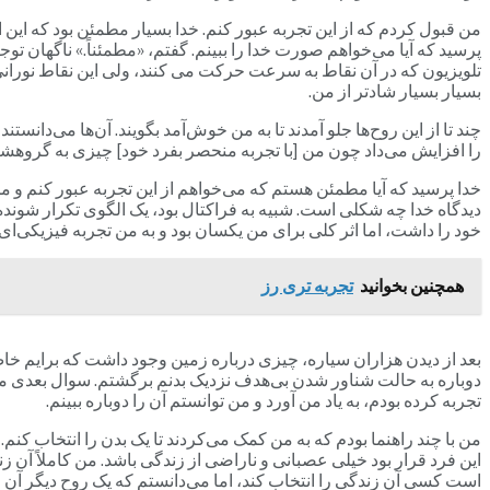
من قبول کردم که از این تجربه عبور کنم. خدا بسیار مطمئن بود که این ای
پرسید که آیا می‌خواهم صورت خدا را ببینم. گفتم، «مطمئناً.» ناگهان تو
تلویزیون که در آن نقاط به سرعت حرکت می کنند، ولی این نقاط نورانی اروا
بسیار بسیار شادتر از من.
چند تا از این روح‌ها جلو آمدند تا به من خوش‌آمد بگویند. آن‌ها می‌دا
را افزایش می‌داد چون من [با تجربه منحصر بفرد خود] چیزی به گروهشان 
خدا پرسید که آیا مطمئن هستم که می‌خواهم از این تجربه عبور کنم و من
دیدگاه خدا چه شکلی است. شبیه به فراکتال بود، یک الگوی تکرار شوند
خود را داشت، اما اثر کلی برای من یکسان بود و به من تجربه فیزیکی‌ای ک
همچنین بخوانید
تجربه تری رز
بعد از دیدن هزاران سیاره، چیزی درباره زمین وجود داشت که برایم خاص
دوباره به حالت شناور شدن بی‌هدف نزدیک بدنم برگشتم. سوال بعدی م
تجربه کرده بودم، به یاد من آورد و من توانستم آن را دوباره ببینم.
من با چند راهنما بودم که به من کمک می‌کردند تا یک بدن را انتخاب کنم
این فرد قرار بود خیلی عصبانی و ناراضی از زندگی باشد. من کاملاً آن 
است کسی آن زندگی را انتخاب کند، اما می‌دانستم که یک روح دیگر آن زن