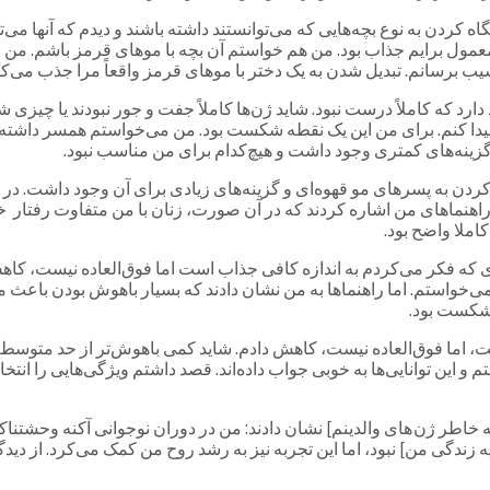
گاه کردن به نوع بچه‌هایی که می‌توانستند داشته باشند و دیدم که آنها می
غیرمعمول برایم جذاب بود. من هم خواستم آن بچه با موهای قرمز باشم.
 برسانم. تبدیل شدن به یک دختر با موهای قرمز واقعاً مرا جذب می‌کر
د که کاملاً درست نبود. شاید ژن‌ها کاملاً جفت و جور نبودند یا چیزی شب
دا کنم. برای من این یک نقطه شکست بود. من می‌خواستم همسر داشته باش
گزینه‌های کمتری وجود داشت و هیچ‌کدام برای من مناسب نبود.
کردن به پسرهای مو قهوه‌ای و گزینه‌های زیادی برای آن وجود داشت. در
راهنماهای من اشاره کردند که در آن صورت، زنان با من متفاوت رفتار خوا
املا واضح بود.
زی که فکر می‌کردم به اندازه کافی جذاب است اما فوق‌العاده نیست، ک
می‌خواستم. اما راهنماها به من نشان دادند که بسیار باهوش بودن باعث م
 شکست بود.
ا فوق‌العاده نیست، کاهش دادم. شاید کمی باهوش‌تر از حد متوسط، ام
 و این توانایی‌ها به خوبی جواب داده‌اند. قصد داشتم ویژگی‌هایی را انت
ه خاطر ژن های والدینم] نشان دادند: من در دوران نوجوانی آکنه وحشتنا
ندگی من] نبود، اما این تجربه نیز به رشد روح من کمک می‌کرد. از دیدگاه