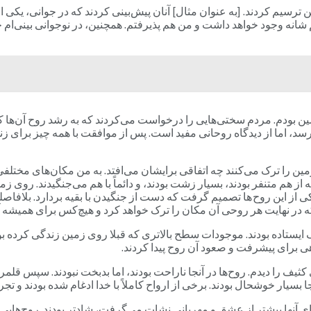
یم کردند. [به عنوان مثال] آنان پیش‌بینی کردند که در جوانی، یکی از 
 شانه وجود خواهد داشت و من هم پذیرفتم. همچنین، در نوجوانی بینی‌ام 
 بودم. مردم سختی‌هایی را درخواست می‌کردند که به رشد روح آن‌ها کمک
د، اما از دیدگاه روحانی مفید است. پس از موافقت با همه چیز برای زندگ
مین را ترک می‌کنند چه اتفاقی برایشان می‌افتد. به من مکان‌های مختلفی 
که از هم متنفر بودند، بسیار زشت بودند، و دائماً با هم می‌جنگیدند. روی 
ی از این روح ها تصمیم گرفت که دست از جنگیدن با بقیه بردارد. بلافاصله
د که در نهایت هر روحی آن مکان را ترک خواهد کرد و هیچ‌کس برای همیشه آن
ایستاده بودند. موجودات سطح بالاتری که قبلا روی زمین زندگی کرده بودند
اهی برای پیشرفت و صعود آن روح پیدا کردند.
ف را دیدم. روح‌ها در آنجا ناراحت بودند، اما بدبخت نبودند. سپس قلمروی
 بسیار خوشحال بودند. برخی از ارواح کاملاً با خدا ادغام شده بودند و تج
ی آنها بیشتر از عشق و مهربانی نشات می‌گرفت، شادتر بودند. روح‌هایی