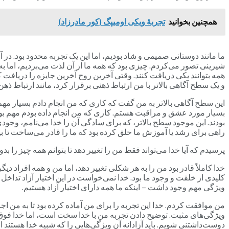
همچنین بخوانید
تجربۀ ویکی اومیپگ (کور مادرزاد)
ما مانند دوستانی صمیمی و شاد بودیم، اما این یک تجربه محدود بود. در آ
شیرینی تصور می‌کردم. چیزی بود که همه ما از آن لذت می‌بردیم، اما به آن
همه بتوانند یکی دریافت کنند. وقتی آخرین روح آخرین جایزه را دریافت کرد،
و یک سطح آگاهی بالاتر با من ارتباط ذهنی برقرار کرد، مانند ارتباط ذهن
این سطح آگاهی بالاتر به من گفت که کاری که من انجام دادم بسیار مهم
بسیار مورد عشق و مراقبت هستم. کاری که من انجام داده بودم مهم بو
بودند. این موجود سطح بالاتر، که برای سادگی آن را خدا می‌نامم، وجودی 
راهی برای رشد یا آموزش ما خلق کرده بود که ما را قادر می‌ساخت تا بی
پرسیدم که آیا خدا می‌تواند فقط من را تغییر دهد تا بتوانم همه چیز را ب
خدا کاملاً قادر بود من را به هر شکلی تغییر دهد، اما من و همه افراد دیگ
کلیدی از خلقت و وجود ما بود. خدا نمی‌خواست در این اختیار آزاد تداخل 
ویژگی مهم وجود داشت – اینکه ما همه دارای اختیار آزاد هستیم.
من موافقت کردم. خدا این تجربه را برای من آماده کرده بود تا به من اج
ویژگی‌های مثبت. توضیح دادن تجربه من با خدا سخت است، اما خدا فوق‌العا
دوست‌داشتنی شویم. باید آزادانه آن ویژگی‌هایی را که شبیه خدا هستند ا