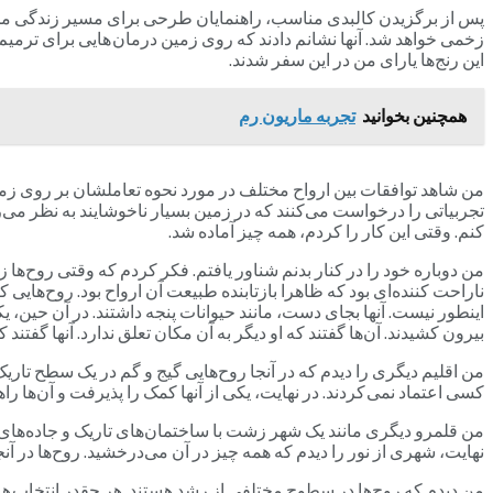
پس از برگزیدن کالبدی مناسب، راهنمایان طرحی برای مسیر زندگی من ترس
زخمی خواهد شد. آنها نشانم دادند که روی زمین درمان هایی برای ترمیم
این رنج‌ها یارای من در این سفر شدند.
همچنین بخوانید
تجربه ماریون رم
من شاهد توافقات بین ارواح مختلف در مورد نحوه تعاملشان بر روی زمین
تجربیاتی را درخواست می‌کنند که در زمین بسیار ناخوشایند به نظر می‌رس
کنم. وقتی این کار را کردم، همه چیز آماده شد.
من دوباره خود را در کنار بدنم شناور یافتم. فکر کردم که وقتی روح‌ها ز
ناراحت‌ کننده‌ای بود که ظاهرا بازتابنده طبیعت آن‌ ارواح بود. روح‌هایی 
اینطور نیست. آنها بجای دست، مانند حیوانات پنجه داشتند. در آن حین، یک
بیرون کشیدند. آن‌ها گفتند که او دیگر به آن مکان تعلق ندارد. آنها گفتن
من اقلیم دیگری را دیدم که در آنجا روح‌هایی گیج و گم در یک سطح تاریک 
کسی اعتماد نمی کردند. در نهایت، یکی از آنها کمک را پذیرفت و آن‌ها ر
من قلمرو دیگری مانند یک شهر زشت با ساختمان‌های تاریک و جاده‌های کثی
نهایت، شهری از نور را دیدم که همه چیز در آن می‌درخشید. روح‌ها در آنجا
من دیدم که روح‌ها در سطوح مختلفی از رشد هستند. هر چقدر انتخاب ها