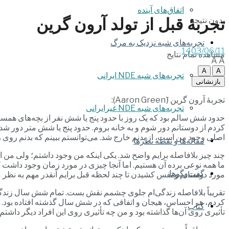
اتفاق‌های آینده
تجربۀ قبل از تولد آرون گرین
بدون نتیجه
تجربه‌های شبه نزدیک به مرگ
1403/06/11
مشاهده تمام نتایج
A
A
A
A
تجربه‌های شبه NDE ایرانی
بازنشانی
تجربۀ آرون گرین (َAaron Green):
تجربه‌های شبه NDE غیرایرانی
حدود شش سالم بود که یک روز با حدود پنج یا شش نفر از بچه‌های همسای
کردم از دوستانم دور شوم و به خانه بروم. حدود پنج یا شش متر دور شد
اصلی وجود من است، از بدنم خارج شد. می‌توانستم ببینم که بدنم روی ز
مقاله‌ها و نقطه نظرها
چند چیز بلافاصله برایم واضح شد. یکی اینکه من وجود داشتم؛ ولی من ا
ما همه نوعی برده آن هستیم. اما آنجا چیزی در مورد زمان وجود داشت که
گفت‌وگوها
مورد دوستانم و نفس کشیدن تا چند لحظه قبل برایم آنقدر مهم به نظر م
تقریباً بلافاصله زندگی‌ام جلوی چشمم نقش بست. تمام شش سال زندگیم را 
کردم، هر احساس، هیجان و اتفاقی که در شش سال گذشته افتاده بود. ام
کتاب
تأثیری روی آن‌ها گذاشته بود و من چه تأثیری روی این افراد دیگر داشتم.