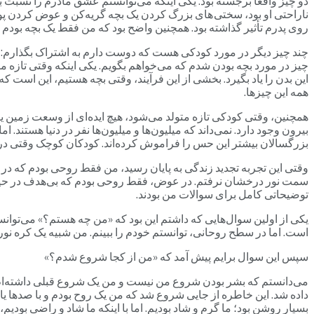
دو چیز واقعاً برجسته بود. یکی اینکه می‌توانستم عشق مادرم را نسب
ناراحتی او بود، سختی های بزرگ کردن یک بچه گریه‌کن و عوض کردن پوشک
روی پدرم تأثیر گذاشته بود. همچنین واضح بود که من فقط یک بچه بودم و
چند چیز دیگر در مورد کودکی هست که دوست دارم به اشتراک بگذارم: م
چیز در مورد بچه بودن شدم که می‌خواهم بگویم. یکی اینکه وقتی تازه متو
این بدن را یاد بگیرد. بخشی از این فرآیند، وقتی بچه هستیم، این است 
همه این چیزها.
همچنین، وقتی کودکی تازه متولد می‌شود، هیچ ایده‌ای از وسعت زمین یا ب
بیرون وجود دارد. نمی‌داند که میلیون‌ها و میلیون‌ها نفر در دنیا هستند
بزرگسالان بیشتر این حس را فراموش کرده‌اند. کودکان کوچک وقتی دربا
وقتی این تجربه تجدید زندگی به پایان رسید، من فقط روحی بودم که در کنا
سمت نور درخشان نرفتم. در عوض، فقط روحی بودم که بی‌هدف در حیاط 
توضیحاتی کامل برای سوالات من بودند.
یکی از اولین سوال‌هایی که داشتم این بود که «من چه هستم؟» می‌توانستم خو
است. اما در سطح روحانی، توانستم خودم را ببینم. من شبیه یک کره نورا
سپس این سوال برایم پیش آمد که «من از کجا شروع شدم؟»
می‌دانستم که بشر بودن شروع من نیست و من یک شروع قبلی داشته‌ام. یک
داده شد. این خاطره از جایی شروع شد که من یک روح بودم و با صدها یا ه
بسیار روشن بود؛ ما گرم و شاد بودیم. اما با اینکه ما شاد و راضی بودیم، 