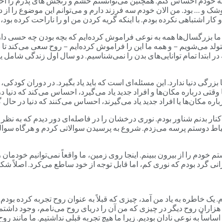
ت به خودم احساس کنم. همچنین می‌توانستم خشم و رنجش های پدرم را ا
 و … بود. من الان خودم سه فرزند دارم و می‌توانم این موضوع را از د
 کار اشتباهی نکرده بودم. با اینکه گریه کردن من او را ناراحت کرده ب
ا بزرگسال‌ها همه به نوعی فراموش کرده‌ایم که بچه بودن چه حسی دار
لد می‌شویم – و همه ما این را فراموش کرده‌ایم – روح سعی می‌کند تا با 
که در ابتدا تمام توانایی‌های بدن را نمی‌شناسیم. دو سال اول زندگی ش
زرگی دنیا ندارد. این مسئله‌ای است که باید یاد بگیرد. در دوران کودکی، 
. اما وقتی درباره مکان‌ها و افراد جدید یاد می‌گیرد، احساس می‌کند که د
ره مکان‌ها یا افراد جدید یاد می‌گیرند، احساس می‌کنند که دنیا در ح
ر بدنم شناور بودم. نوری درخشان را در فاصله‌ای دور دیدم که به نظر بسیا
دوستم پرسه می‌زدم. شروع به پرسیدن سوالاتی کردم و هرگاه سوالی م
دم را از بیرون ببینم. اینجا روی زمین، ما واقعاً نمی‌توانیم خودمان را ا
نی گرد بودم که نوری کم، اما قابل توجه از خود ساطع می‌کرد. اصلاً شکل
 خاطره به یاد من آمد، چیزی که قبلاً به عنوان روح تجربه کرده بودم. 
زاران روح دیگر در چیزی که من آن را دریای روح می‌نامم، وجود داشتم. م
اساساً به نوعی نادان بودیم. زیرا ما هیچ تجربه قبلی نداشتیم. ما مانند رو