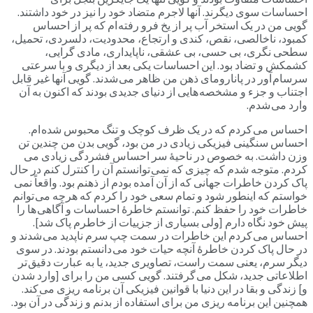
احساسات سوی دیگرند. آنها لاجرم متضاد خود را نیز در خود داشتند.
گویی من در یک استخر آب پر از یخ فرو رفته ام که پر از احساس
کمبود، ناخالصی، نقص، کندی و ارتجاع، محدودیت، دلسردی، تحمیل،
سطحی نگری، بی حسی، بی عشقی، ناپایداری، مادی گرایی،
کشمکش و تضاد بود. این احساسات یکی بعد از دیگری و با سرعتی
سرسام آور در پانارومای ذهن من ظاهر می شدند. گویی آنها غیر قابل
اجتناب و جزء و مشخصه هایی از دنیای جدیدی بودند که اکنون به آن
وارد می شدم.
احساس می کردم که در یک ظرف کوچک و تنگ محبوس شده ام.
احساس سنگینی فیزیکی زیادی در من بود، گویی بدن من چندین تن
وزن داشت. به خصوص در ناحیۀ سر احساس فشردگی زیادی می
کردم. متوجه شدم که چیزی که نمی توانستم آن را کنترل کنم در حال
پاک کردن خاطرات جهانی که از آن آمده بودم از ذهنم بود. واقعاً نمی
خواستم که اینطور شود و تمام سعی خود را کردم که هرچه می توانم
خاطرات خود را حفظ کنم. توانستم خاطرۀ احساسات و آگاهی ها را
پیش خود نگاه دارم [ولی بسیاری از جزییات از خاطرم پاک شد].
احساس می کردم این خاطرات در سمت چپ سرم ناپدید می شدند و
در حال پاک کردن خاطرۀ آنچه حیات خود می دانستم بودند. در سوی
دیگر سرم، یعنی سمت راست، تصاویری جدید، یا به عبارت دقیق تر
اطلاعاتی جدید، شکل می گرفتند. گویی کسی من را برای [وارد شدن
و] زندگی و بقا در این دنیا با قوانین فیزیکی آن برنامه ریزی می کند.
همچنین این برنامه ریزی من برای استفاده از بدنم و زندگی در آن بود.