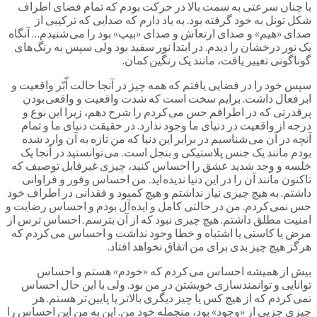
با چنان سرعتی به سمت بالا در حرکت بودم که تمام فضای اطراف
شکل تونل به خود گرفته بود. به یاد دارم که صدایی که ترکیبی از
صدای «هیم» و صدای ارتعاش و صدای «بیپ» بود را می شنیدم… آنگاه
یک نور درخشان را دیدم. در ابتدا نور سفید بود ولی سپس به رنگ های
گوناگونی تغییر یافت، مانند یک رنگین کمان.
سپس خود را در فضایی یافتم که همه چیز در آنجا حالت اّبّر واقعیت و
ابر فعال داشت. برایم سخت است که شدت واقعیت و واقعی بودن
پرقدرتی که در اطرافم حس می کردم را شرح دهم، زیرا این نوع و
درجه از واقعیت در دنیای ما وجود ندارد. در حقیقت دنیای ما و تمام
آنچه در آن می شناسیم در برابر این دنیا که من تازه به آن وارد شده
بودم مانند یک جنس پلاستیکی و بنجل است. می توانستید در آنجا یک
خلسه و وجد شدید عشق را احساس کنید، چیزی غیرقابل توصیف که
تاکنون مانند آن را در این دنیا ندیده اید. من احساس وفور و فراوانی
داشتم. به هیچ چیزی نیاز نداشتم و هیچ کمبود و فقدانی در اطراف خود
حس نمی کردم. من در حالتی کامل و ایده آل بودم و احساس رضایت و
امنیت مطلق داشتم. هیچ چیزی نبود که از آن بترسم. احساس ترس از
مرض یا کاستی یا اشتباه و خطا وجود نداشت و احساس می کردم که
هرگز هیچ چیز بدی برای من اتفاق نخواهد افتاد.
بیش از همیشه احساس می کردم که «خودم» هستم و احساس
توانایی و توانمندسازی خویشتن در من بود. ولی با این حال احساس
نمی کردم که از هیچ کس یا چیز دیگری بالاتر یا پایین تر هستم. هر
چیزی جزیی از «وجود» بود، منجمله خود من. این به من این احساس را