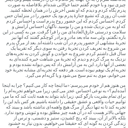
چیزی نبود و با خودم گفتم حتما خیالاتی شده ام. بلافاصله به صورت
پدرم نگاه کردم و دیدم که او نفس آخرش را در همان لحظه کشید.
شب آن روزی که تشیع جنازۀ پدرم بود یک حضور را در منزلمان حس
کردم. احساس کردم که این حضور روح پدرم است و احساس کردم
که او به من نزدیک شده و من را بوسید. ناگهان احساس آرامش و
سلامت و درستی خارق العاده ای من را فرا گرفت. من به کسی در این
باره نگفتم، ولی سه ماه بعد مادر و برادر کوچکم گفتند که آنها نیز
تجربۀ مشابهی از حضور پدرم در آن شب داشته اند. بعد از مرگ پدرم
من شروع به تعریف کردن تجربۀ رفتن به سوی دیگر که تقریباً یک
سال قبل داشتم کردم. شروع به خواندن و گوش کردن به تجربه های
نزدیک به مرگ کردم و دیدم که تجربۀ من شباهت خیره کننده ای به
بعضی از آنها دارد. این به من آرامش داد که پس دیوانه نشده بودم و
تجربه ام یک توهم نبوده است. هر دفعه که تجربه ای مشابه تجربۀ خود
می خوانم، موی به تنم سیخ می شود و یا گریه ام می گیرد.
من هنوز هم از خودم می پرسم: «ما اینجا چه کار می کنیم؟ چرا به اینجا
آمده ایم؟» به نوعی احساس عجز می کنم، زیرا می خواهم تجربه ام را
برای تمام بشریت بازگو کنم، زیرا باید بتواند به همه ثابت کند که ما می
توانیم حیات واقعی و عشق حقیقی را داشته باشیم. هر کس باید این را
تجربه کند تا نه تنها دیگر از مرگ هیچ واهمه ای نداشته باشد و ببیند که
جهانی بالاتر هست که در آن همه چیز مطلق بوده و ثنویتی وجود ندارد.
بلکه بالاتر از آن، ببیند که رنج کشیدن، ستیز و دشمنی، و ترس از
زندگی کردن به گونه ای که حقیقتاَ می خواهیم، بدون نیاز به خشنود