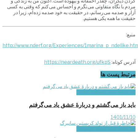
کردن دیگران، چقدر احمقانه و بیهوده است. اکنون من به زندگی و
مردم با نگاه متفاوتی می نگرم و احساس می کنم که وقتی به کسی
آزار و صدمه می رسانم، در حقیقت به خود صدمه زده ام، زیرا در
حقیقت ما همه یکی هستیم.
منبع:
http://www.nderf.org/Experiences/1marina_p_ndelike.htm
آدرس کوتاه:
https://neardeath.org/ufkpS
مرتبط
پست ها
تجربه‌های شبه NDE غیرایرانی
باید باز می گشتم و دربارۀ عشق یاد می گرفتم
1401/11/10
تجربه‌های شبه NDE غیرایرانی