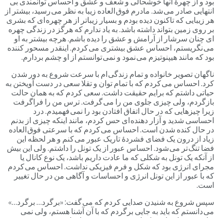
بود و از چهرۀ آنها خوشحالی و شعف و عشق و احساس توانمندی بی
انتهایی صادر می شد. مادرم فوق العاده زیبا به نظر می رسید، بیشتر از
هر زیبایی که تاکنون دیده بودم و بسیار زیباتر از هر چهره ای که بشری
بر روی زمین بتواند داشته باشد. به یاد ندارم که هرگز در زندگی چهره
ای چنان سرشار از آرامش و عشق را دیده باشم. هرچه بیشتر به او
می نگریستم، احساس عشق بیشتری می کردم. اینقدر مسحور کننده
بود که مانند هیپنوتیزم می نمود و نمی توانستم از او چشم بردارم.
ناگهان تصویر خانواده و تمام زندگی ام با سرعت شروع به دور شدن
کرد. احساس می کردم که با تمام توان و تقلا سعی در دست آویختن به
حیاتی داشتم که برایم حقیقت داشت. سعی کردم که به همان حالت
بازگردم، ولی چیزی جلوی من را می گرفت. ترس من را فراگرفت
زیرا چیزهایی که در حال اتفاق افتادن بود را نمی فهمیدم. درد
احساسی شدید و آزار دهنده ای حس کردم، مانند اینکه چیزی از بدنم
در حال کنده شدن است. احساس می کردم که با سرعتی فوق العاده
زیاد از درون یک فضای فشردۀ تاریک عبور می کنم و هر لحظه این
فضا تنگ تر می شود. احساس عبور از یک تونل را داشتم. ولی این بیش
از آنکه یک تونل به شکلی که ما عادت داریم باشد، یک نوع کانال یا
مجرای انرژی بود که شکل و فرم فیزیکی نداشت. احساس می کردم
که با عبور از این تونل انرژی و احساسات و آگاهی من در حال تغییر
است.
سپس شروع به شنیدن صدایی کردم که می گفت: «برگرد… برگرد…»
می دانستم که باید به جایی برگردم که با آن آشنا هستم، ولی نمی