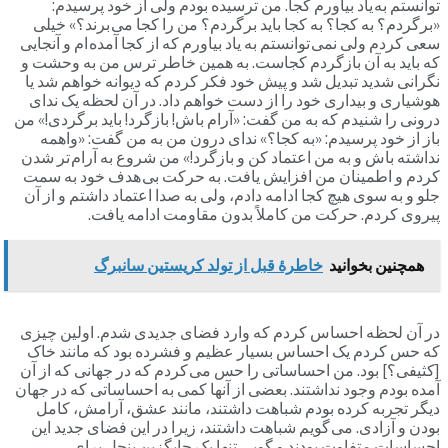
توانستم به یاد بیاورم کجا. من ترسیده بودم ولی از خود پرسیدم:
«برگردم؟ به کجا؟ به کجا باید برگردم؟ من را کجا می برند؟» خیلی
سعی کردم ولی نمی توانستم به یاد بیاورم که از کجا آمده ام و آنجایی
که باید به آن بازگردم کجاست. به همین خاطر ترس من به وحشت و
نگرانی شدید تبدیل شد و پیش خود فکر کردم که دیوانه خواهم شد یا
هوشیاری و بیداری خود را از دست خواهم داد. در آن لحظه یک ندای
درونی را شنیدم که به من گفت: «آرام باش! بازگرد! باید برگردی!» من
باز از خود پرسیدم: «به کجا؟» ندای درون من به من گفت: «واهمه
نداشته باش و به من اعتماد کن و بازگرد!» من شروع به آرام تر شدن
کردم و اطمینان من افزایش یافت. به حرکت بی هدف خود به سمت
جلو و به سوی هیچ کجا ادامه دادم، ولی به صدا اعتماد داشتم و از آن
پیروی کردم. حرکت من کاملاً بدون مقاومت ادامه یافت.
همچنین بخوانید
خاطرۀ قبل از تولد کریستین سانبرگ
در آن لحظه احساس کردم که وارد فضای جدیدی شدم. اولین چیزی
که حس کردم یک احساس بسیار عظیم و فشرده بود که مانند خاک
[کثیفی؟] بود. من احساساتی را حس می کردم که در جهانی که از آن
آمده بودم وجود نداشتند. بعضی از آنها کمی به احساساتی که در جهان
دیگر تجربه کرده بودم شباهت داشتند، مانند عشق، آرامش، کامل
بودن و آزادی. می گویم شباهت داشتند، زیرا در این فضای جدید این
احساسات متفاوت بودند و گویی تنها یک جایگزین بنجل برای