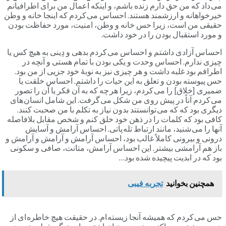
می داد که من حق دارم زنده باشم، و اینکه اعمال من برای اطرافیانم
خیرخواهانه و ارزشمند هستند. احساس می کردم که اینجا خانه و وطن
حقیقی من است، زیرا حس خانه و وطن، امنیت، مورد حفاظت بودن
و مورد استقبال بودن را در خود داشت.
احساس آزادی داشتم و احساس می کردم بدهی و دِینی به هیچ کس یا
چیزی ندارم. احساس وحدت و یکی بودن با تمام هستی و آنچه در
اطرافم بود غلبه داشت و هر چیزی نیز به نوبۀ خود جزیی از من بود.
حس پیوسته بودن و تعلق به این حیات را داشتم. احساس خلقت یا
ضمیری [خلاق] را می کردم، زیرا هر چه که به آن فکر یا آن را تصور
می کردم آناً در پیش روی من شکل می گرفت. این شامل انسان های
دیگری بود که که می توانستند بدون نیاز به تکلم با من صحبت کنند.
کافی بود که کلمات را در ذهن خود خلق کنم و شخص مقابل بلافاصله
آنها را می شنید، مانند ارتباط تله پاتی. احساس آرامش و آسایش
درونی و بیرونی کاملاً غالب بود، احساس آرامش و آرامش و آرامش و
باز هم آرامشی بیشتر. این احساس آرامش، متانت، صافی و سکونی
بود که در ابدیت پیچیده شده بود…
همچنین بخوانید
تجربه فیبی
حس می کردم که همیشه آنجا زیسته ام. در حقیقت هیچ خاطره ای از