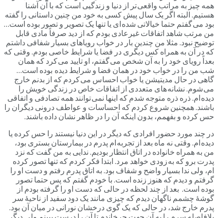
همه چیز به مراتب واقعی تر از دنیا و زندگیی است که با آن آشنا
هستیم. البته اگر یک سال پیش کسی به خود من چنین داستانی را گفته
بود می گفتم حتما خیالاتی شده ای یا تنها یک تصویر و تصور بوده است…
من مرتب شاهد اتفاقات غیرعادی بودم که از دید صرفاً مادی قابل
توضیح نبود. مثلا من چندین بار در خواب رویاهای بسیار شفافی داشتم
که در آن به همراه کس دیگری در فضا یا شرایط خاصی بودم. وقتی که
بعداً رویای خود را به آن شخص می گفتم، او تایید می کرد که همان
شب من را در خواب خود در همان فضا و شرایط دیده بوده است…
گاهی در حال مدیتیشن یا خواب احساس می کردم که از بدنم خارج
می شوم. نشانه های متعددی از اتفاقات خاص در زندگی خویش را
دیده ام. ذره ذره متوجه شدم که اینها نمی توانند همه تصادفی و اتفاقی
باشند. همچنین شروع کردم که احساسات و عواطف درونی دیگران را
حس کرده و بفهمم، بدون اینکه آن را در ظاهر نشان داده باشند.
در چند مورد حضور افرادی که دیگر در این دنیا نیستند را حس کرده یا
دیده ام. وقتی نه ماه بعد از تجربه ام پدرم در بیمارستان بستری بود،
من به همراه خانواده در اتاق انتظار بودیم. ندایی به من گفت که نزد
پدرت برو که به زودی خواهد مرد. ابتدا فکر کردم که تنها تصور کرده
ام، ولی ندا بسیار واضح و شفاف بود. به اتاق پدرم رفتم و دست او را
گرفتم و دیدم که هنوز زنده است. با خودم گفتم که پس حتما تصور
بوده است. بعد از چند لحظه در حالی که دست او را گرفته بودم از
گوشۀ چشمم ناگهان دیدم که چیزی مانند یک دود سفید از ناحیۀ سر
پدرم خارج شد، در حالی که یک گوی درخشان نورانی در میان آن بود.
بلافاصله سرم را به آن جهت چرخاندم تا آن را درست ببینم ولی دیگر