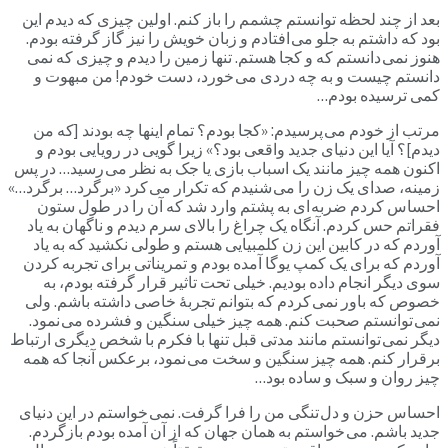
بعد از چند لحظه توانستم چشمم را باز کنم. اولین چیزی که دیدم این
بود که داشتم به جلو می افتادم و زبان خویش را نیز گاز گرفته بودم.
هنوز نمی دانستم که و کجا هستم. تنها زمین را دیدم و چیزی که نمی
دانستم چیست و به چه دردی می خورد، دست خودم! من مبهوت و
کمی ترسیده بودم…
مرتب از خودم می پرسیدم: «کجا بودم؟ تمام اینها چه بودند [که من
دیدم]؟ آیا این دنیای جدید واقعی بود؟» زیرا گویی در رویایی بودم و
اکنون همه چیز مانند یک اسباب بازی یا جک به نظر می رسید… در پس
زمینه، صدای یک زن را می شنیدم که تکرار می کرد «برگرد… برگرد…»
احساس کردم ضربه ای به پشتم وارد شد که آن را در طول ستون
فقراتم حس کردم. آنگاه یک چراغ را بالای سرم دیدم و ناگهان به یاد
آوردم که در کابین این زن کلمبیایی هستم و طولی نکشید که به یاد
آوردم که برای یک کمپ یوگا آمده بودم و تمریناتی برای تجربه کردن
سوی دیگر انجام داده بودیم. خیلی تحت تاثیر قرار گرفته بودم، به
خصوص که باور نمی کردم که بتوانم تجربۀ خاصی داشته باشم. ولی
نمی توانستم صحبت کنم. همه چیز خیلی سنگین و فشرده می نمود.
دیگر نمی توانستم مانند مدتی قبل تنها با فکرم با شخص دیگری ارتباط
برقرار کنم. همه چیز سنگین و سخت می نمود، برعکس آنجا که همه
چیز روان و سبک و ساده بود…
احساس حزن و دل تنگی من را فرا گرفت. نمی خواستم در این دنیای
جدید باشم. می خواستم به همان جهان که از آن آمده بودم بازگردم.