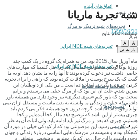
اتفاق‌های آینده
شبه تجربۀ ماریانا
بدون نتیجه
تجربه‌های شبه نزدیک به مرگ
1399/10/18
مشاهده تمام نتایج
A
A
A
A
تجربه‌های شبه NDE ایرانی
بازنشانی
ماه آوریل سال 2015 بود. من به همراه یک گروه در یک کمپ چند
تجربه‌های شبه NDE غیرایرانی
روزۀ یوگا بودیم. مسئولین کمپ از یک زن اهل کلمبیا که مهارت های
خاصی داشت نیز دعوت کرده بودند تا آنها را به ما نشان دهد. او به ما
گفت که یک سرخ پوست را ملاقات کرده بوده که راهی را برای تجربه
کردن «سوی دیگر» به او یاد داده است… من یکی از داوطلبان این
مقاله‌ها و نقطه نظرها
تمرین شدم. علت آن این بود که از مرگ خیلی می ترسیدم و برایم
سخت بود که باور کنم «سوی دیگری» نیز وجود دارد. من همیشه باور
داشتم که حیات و زندگی ما وابسته به بدن ماست و مستقل از آن نمی
گفت‌وگوها
تواند وجود داشته باشد. گرچه درون خود همیشه فکر می کردم باید
چیزی بیشتر از این باشد که توضیح دهد ما از کجا آمده ایم و کجا
هستیم، چیزی که بعد از مرگ نیز باید ادامه یابد. ولی اثبات آن به نظر
کتاب
غیر ممکن می رسید. این موضوعی بود که از کودکی خیلی در مورد آن
کنجکاو بودم و همیشه در من شک هایی اساسی دربارۀ زندگی و جهان
وجود داشت. با این حال، من که یک مهندس و شخصی منطقی و