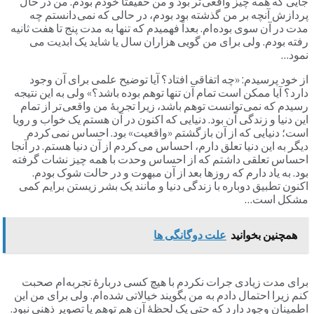
جایی که همه چیز واقعی تر بود و من حقیقتاً خودم بودم. من در حال
پردازش آنچه بر من گذشته بود بودم، در حالی که نمی دانستم چه
مدت در آن سوی بوده ام. بعداً فهمیدم که تنها به مدت پنج تا هفت ثانیه
رفته بودم. ولی برای من گویی هزاران سال یا شاید یک ابدیت می
نمود…
از خود پرسیدم: «چه اتفاقی افتاد؟ آیا توضیح علمی برای آن وجود
دارد؟ آیا ممکن است تمام آن تنها توهم بوده باشد؟» ولی به این نتیجه
رسیدم که نمی توانست توهم باشد، زیرا تجربۀ من واقعی تر از تمام
این دنیا و زندگی آن بود. دنیایی که اکنون در آن هستم یک خواب و رویا
است؛ دنیایی که از آن بازگشتم «واقعیت» بود. احساس نمی کردم
دیگر به این دنیا تعلق دارم، احساس می کردم از آن دنیا هستم. در آنجا
احساس تعلقی داشتم که از احساس وحدت با همه چیز نشات گرفته
بود. به یاد دارم که روزها بعد از آن مبهوت و در حالت شوک بودم.
اکنون تطبیق دوباره با زندگی دنیا و مانند یک بشر زیستن برایم کمی
مشکل است…
همچنین بخوانید
علت دوگانگی ها
برای مدت زیادی جرات نکردم با هیچ کسی دربارۀ تجربه ام صحبت
کنم زیرا احتمال دادم به من بگویند خیالاتی شده ام. ولی برای من این
اطمینان وجود دارد که حتی یک لحظۀ آن هم توهم یا تصویر ذهنی نبود.