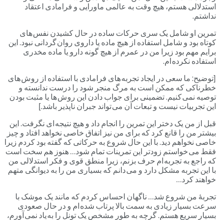
استدلالی هستم، هیچ وقت به عالمی ماورایی و فرامادی اعتقاد
نداشتم.
تمرین او شامل یک سری حرکات ساده در حال کشیدن نفس های
کوتاه بود و شامل استفاده از هیچ ماده یا داروی روان گردانی نبود. این
برایم مهم بود زیرا من در عمرم از هیچ گونه دارو یا ماده مخدری
استفاده نکرده ام.
[توضیح: ما سعی در ایجاد تجربه های فرامادی با استفاده از روش های
خطرناکی که ممکن است به مرگ منجر شود را درست ندانسته و
توصیه نمی کنیم. تضمینی برای جواب دادن این روش ها یا مثبت بودن
این تجربیات نیست و تبعات آن می تواند جبران ناپذیر باشد.]
قبل از من یک دختر این تمرین را انجام داد و هیچ نتیجه ای نگرفت. این
بیشتر من را قانع کرد که برای من نیز اتفاق خاصی نخواهد افتاد و چیز
خاصی نخواهم دید. با این حال شروع به حرکاتی که گفته بود کردم زیرا
فقط می خواستم زودتر این تمرینات تمام شود… هنوز هم سخت است
که راجع به تجربه ام حرف بزنم، زیرا منطق قوی و فکر استدلالی من
با این تجربه مشکل دارد و می دانم که بسیاری من را به دیوانگی متهم
خواهند کرد…
تجربۀ من شروع شد… ناگهان احساس کردم که مانند یک موشک با
سرعت بسیار زیادی به سمت بالا پرتاب شده ام و در حال صعودی
بسیار سریع هستم. گرچه به طور مشخص یک تونل را به یاد نمی آورم،