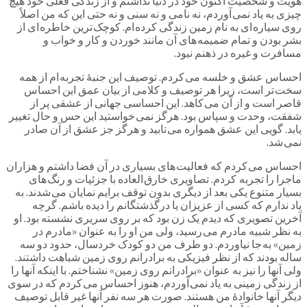
هویت و شخصیت اکنون خود در دنیا نداشتم و از زندگی فعلی خود هیچ
چیزی به یاد نمی آوردم، نه نامی و نه سنی و نه حتی این که من اصلاً
روی سیاره ای به نام زمین زندگی کرده ام. کوچک ترین خاطره ای از
بشر بودن و تمام ضمیمه های آن مانند خوردن و کار و خواب و
مسافرت و غیره در ذهنم نبود.
احساس عشق و خلسه می کردم. توصیف این جنبۀ تجربه ام از همه
سخت تر است، زیرا هر توصیف و کلامی از بیان عمق این احساس
قاصر است و از آن می کاهد. این احساسی جهانی از عشقی پر از
شفقت، وحدت و سپاس بود. هرگز نمی خواستید این حس و حال تغییر
یابد. گویی این عشق همواره می تابید و هرگز جز عشق از آن صادر
نمی شد.
احساس می کردم که فعالیت های بسیاری در آن فضا داشتم و هزاران
ماجرا را تجربه کردم. تصاویری خارق العاده با جزئیات و رنگ های
بسیار متنوع یکی بعد از دیگری بدون توقف برایم نمایان می شدند. به
یاد ندارم که کسی از عزیزان یا درگذشتگانم را دیده باشم. گرچه
آخرین تصویری که دیدم یک زن بود که بر روی سریری نشسته بود. او
به نظر شبیه مادرم می رسید، ولی من او را به عنوان «مادرم در
زمین» به جا نیاوردم. دو طرف من دو کودک خردسال، حدود دو سه
ساله بودند که از نظر فیزیکی به برادرانم روی زمین شباهت داشتند.
ولی آنها را نیز به عنوان «برادرانم روی زمین» نشناختم. با اینکه آنها را
از زندگی زمینی به یاد نمی آوردم، هنوز احساس می کردم که در سوی
دیگر آنها خانوادۀ من هستند. صورت هر سه نفر آنها غیر قابل توصیف