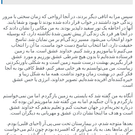
سپس مرا به اتاقی دیگر بردند، در آنجا ارواحی که زمان سختی با مرور
زندگی خود داشتند در خواب قرار داده شده بودند تا بهبود و شفا یابند.
آنها در احاطه یک نور سفید دلپذیر بودند. به من مکانی را نشان دادند که
در آنجا هر فرد یک زندگی از پیش تعیین شدۀ نگاشته دارد، که بوسیله
خود او انتخاب می‌شود. مسیر زندگی‌ام بر من نمایان شد. تناسخ
حقیقت دارد، اما انتخاب تناسخ دست خود ماست، ما آن را انتخاب
می‌کنیم تا بیاموزیم و رشد کنیم. خداوند عشق است. ما به زمین
فرستاده شده‌ایم تا بدون هیچ شرطی عشق بورزیم و مورد عشق
قرار بگیریم. بهشت درست شبیه زمین است و به شکلی باورنکردنی
زیباست. من می‌توانستم به هر جایی سفر کنم، فقط کافی بود به آنجا
فکر کنم. در بهشت زمان وجود نداشت. همه ما به شکل زیبا و
خیره‌کننده‌ای آفریده شده‌ایم. تصویر خداوند، انرژی یا حس عشق
است.
آنگاه به من گفته شد که بایستی به زمین بازگردم. اما من نمی‌خواستم
بازگردم و با آن جنگیدم. اما به من گفته شد ماموریتم این بوده که
درباره تجربه‌ام در جهان صحبت کنم و تعلیم بدهم که خداوند عشق
است و هدف ما اینجا نشان دادن عشق و مهربانی به دیگران است.
بعدها متوجه شدم، در بیمارستان تحت سی.پی.آر (احیای قلبی) بودم.
برای ماه‌ها بعد، به یاد می‌آورم که افسرده بودم چون دلم می‌خواست
برگردم. این تجربه را تنها با افراد معدودی در میان گذاشتم. هر چند که