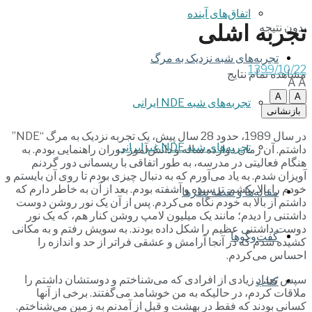
اتفاق‌های آینده
تجربه اشلی
بدون نتیجه
تجربه‌های شبه نزدیک به مرگ
1399/10/22
مشاهده تمام نتایج
A
A
A
A
تجربه‌های شبه NDE ایرانی
بازنشانی
در سال 1989، حدود 28 سال پیش، یک تجربه نزدیک به مرگ “NDE”
تجربه‌های شبه NDE غیرایرانی
داشتم. آن زمان دوازده ساله و دانش‌آموز دوران راهنمایی بودم. به
هنگام فعالیتی در مدرسه، به طور اتفاقی با ریسمانی دور گردنم
آویزان شدم. به یاد می‌آورم که به دنبال چیزی بودم تا روی آن بایستم و
خودم را بالا بکشم. ترسیده و آشفته بودم. بعد از آن به خاطر دارم که
مقاله‌ها و نقطه نظرها
داشتم از بالا به خودم نگاه می‌کردم. پس از آن یک نور روشن دوست
داشتنی را دیدم؛ مانند یک میلیون لامپ روشن کنار هم، که یک نور
دوست داشتنی عظیم را شکل داده بودند. به سویش رفتم و به مکانی
گفت‌وگوها
کشیده شدم که در آنجا آرامش و عشقی فراتر از حد و اندازه را
احساس می‌کردم.
سپس تعداد زیادی از افرادی که می‌شناختم و دوستشان داشتم را
کتاب
ملاقات کردم، در حالیکه به من خوشامد می‌گفتند. برخی از آنها
کسانی بودند که فقط در بهشت و قبل از آمدنم به زمین می‌شناختم.