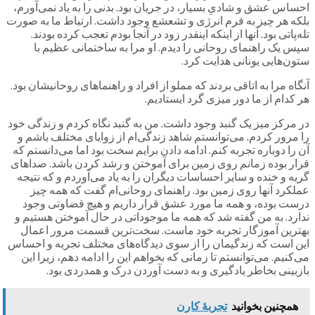
احساس عشق و شادیِ بسیار، در جریان بود. بدنی را به یاد نمی‌آورم،
بلکه هر چیز به فرم انرژی‌ و تشعشع وجود داشت. ارتباط ما به صورت
تله‌پاتی بود. آنها از اینکه اینقدر زود در آنجا بودم تعجب کرده بودند.
سپس یک راهنمای روحانی را دیدم. او مرا به ساختمانی عظیم با
ستون‌هایی یونانی هدایت کرد.
آنگاه مرا به اتاقی بردند که مملو از افراد و راهنماهای روحانیشان بود.
هر کدام از ما دور میزی گرد ایستادیم.
در مرکز میز یک گنبد وجود داشت. من به گنبد نگاه کردم و زندگی خود
را مرور کردم. می‌توانستم شاهد زندگی‌ام از زوایای مختلف باشم و
آن را دوباره تجربه کنم. ادامه دادن برایم سخت بود اما می‌دانستم که
قرار بوده زمانم روی زمین برای آموختن و رشد کردن باشد. صداهای
گریه و خنده و سایر احساسات دیگران را به یاد می‌آوردم و که نتیجه
عملکرد آنها روی زمین بود. راهنمای روحانی‌ام گفت که همه چیز
درست بوده، و همه ما مورد عشق قرار داریم و هیچ قضاوتی وجود
ندارد. به من گفته شد که همه ما موجوداتی در حال آموختن هستیم و
بهترین آموزگار تجربه خود ماست. سخت‌ترین قسمت مرور اعمال
این است که زندگیمان را از سوی دیدگاه‌های مختلف تجربه و احساس
می‌کنیم. می‌توانستم تا زمانی که بخواهم این را ادامه دهم، زیرا این
بازبینی بخاطر یادگیری و به دست آوردن درک و همدردی بود.
همچنین بخوانید
تجربۀ کارن