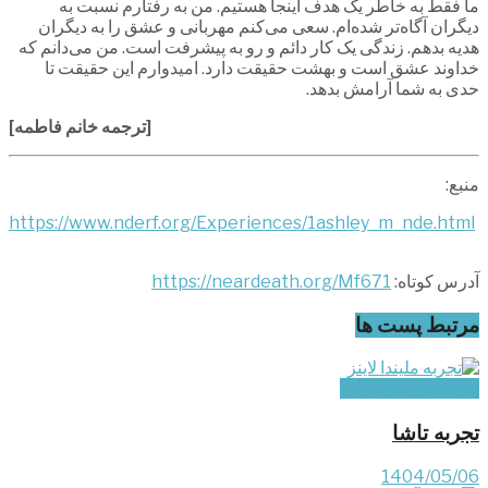
ما فقط به خاطر یک هدف اینجا هستیم. من به رفتارم نسبت به
دیگران آگاه‌تر شده‌ام. سعی می‌کنم مهربانی و عشق را به دیگران
هدیه بدهم. زندگی یک کار دائم و رو به پیشرفت است. من می‌دانم که
خداوند عشق است و بهشت حقیقت دارد. امیدوارم این حقیقت تا
حدی به شما آرامش بدهد.
[ترجمه خانم فاطمه]
منبع:
https://www.nderf.org/Experiences/1ashley_m_nde.html
آدرس کوتاه:
https://neardeath.org/Mf671
مرتبط
پست ها
تجربه‌های غیر ایرانی
تجربه تاشا
1404/05/06