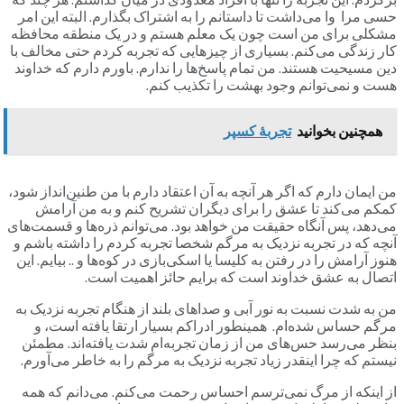
حسی مرا وا می‌داشت تا داستانم را به اشتراک بگذارم. البته این امر
مشکلی برای من است چون یک معلم هستم و در یک منطقه محافظه
کار زندگی می‌کنم. بسیاری از چیزهایی که تجربه کردم حتی مخالف با
دین مسیحیت هستند. من تمام پاسخ‌ها را ندارم. باورم دارم که خداوند
هست و نمی‌توانم وجود بهشت را تکذیب کنم.
همچنین بخوانید
تجربۀ کسپر
من ایمان دارم که اگر هر آنچه به آن اعتقاد دارم با من طنین‌انداز شود،
کمکم می‌کند تا عشق را برای دیگران تشریح کنم و به من آرامش
می‌دهد، پس آنگاه حقیقت من خواهد بود. می‌توانم ذره‌ها و قسمت‌های
آنچه که در تجربه نزدیک به مرگم شخصا تجربه کردم را داشته باشم و
هنوز آرامش را در رفتن به کلیسا یا اسکی‌بازی در کوه‌ها و .. بیایم. این
اتصال به عشق خداوند است که برایم حائز اهمیت است.
من به شدت نسبت به نور آبی و صداهای بلند از هنگام تجربه نزدیک به
مرگم حساس شده‌ام. همینطور ادراکم بسیار ارتقا یافته است، و
بنظر می‌رسد حس‌های من از زمان تجربه‌ام شدت یافته‌اند. مطمئن
نیستم که چرا اینقدر زیاد تجربه نزدیک به مرگم را به خاطر می‌آورم.
از اینکه از مرگ نمی‌ترسم احساس رحمت می‌کنم. می‌دانم که همه