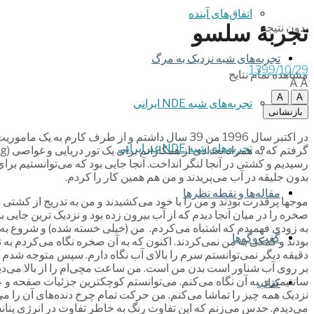
اتفاق‌های آینده
تجربۀ سلسو
بدون نتیجه
تجربه‌های شبه نزدیک به مرگ
1399/10/29
مشاهده تمام نتایج
A
A
A
A
تجربه‌های شبه NDE ایرانی
بازنشانی
تجربه‌های شبه NDE غیرایرانی
رسیدیم و کشتی در آنجا لنگر انداخت. آنجا جایی بود که می‌توانستیم بر
بدون جلیقه در آب می‌پریدند و من هم همین کار را کردم.
مقاله‌ها و نقطه نظرها
صخره را در میان آنجا دیدم که از آب بیرون زده بود و نزدیک ترین جایی
به زودی فهمیدم که اشتباه می‌کردم. من (خیلی خسته شده) و شروع به قور
گفت‌وگوها
بودند و کمکی به من نمی‌کردند. اکنون که به آن صخره نگاه می‌کردم 
دقیقه دیگر نمی‌توانستم سرم را بالای آب نگاه دارم. سپس متوجه شدم ک
بر روی آب شناور است بدن من است. من ساعت مچی‌ام را از بالا می‌دیدم ک
سانتیمتری به آن نگاه می‌کنم. می‌توانستم کوچکترین جزئیات صفحه و عقر
کتاب
نزدیک همه چیز را تماشا می‌کنم. من حرکت تمام چرخ دنده‌های آن را می
می‌دیدم. حدس می‌زنم که این تفاوت رنگ به خاطر تفاوت در انرژی پن