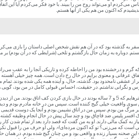
ساس می‌کردم او می‌تواند روح من را ببیند. با خود فکر می‌کردم آیا این
دیشیدم که اکنون من هم یکی از آنها هستم.
سفر به گذشته بود که در آن هم نقش شخص اصلی داستان را بازی می‌کردم 
انستم. دوباره به زمان حال بازگشتم و تلخی (شرایطی که در آن بودم) بر 
که گرم و درخشنده بود من را احاطه کرده و تاریکی آنجا را به عقب می‌
 عرفانی و معنوی برایم در حال رخ دادن است. همه چیز خیلی آهسته شده ب
ر از عشقی نامحدود بود. گذشته، حال، و آینده همه یکی شده بودند. تمام م
و نگرانی نداشتم. در حقیقت، احساس قبولی کامل در من بود، گویی همه
در آن لحظه من خود را در منزل خودم یافتم و همه را از بالا می‌دیدم. دخترهایم که 5 و 7 ساله ب
ین سوی واقعیت خیلی گیج کننده است. سپس من در خانه مادرم بودم و دی
خبر مرگ من بودم. سپس من در اتاق نشیمن بودم و آنجا یک دوست قدیمی ا
دیم. آندرس یک افسر پلیس ضد قاچاق بود و چند سال پیش در حال انجام وظیفه 
از به کمک مالی دارند. او به من گفت که قصد دارد بعد از تمام شدن کار ر
 است که می‌زنی؟ تو که اکنون مرده‌ای!». ولی او حرف من را قبول نکر
 این صحنه بسیار زنده و واقعی بود و من چنان گیج شده بودم. در همان