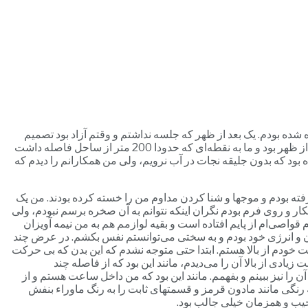
 سال داشتم و از طرف کارم به یک ماموریت در آروبا (Aruba) در سواحل دریای کاریبین (Caribbean Sea) فرستاده شده بودم. یک بعد از ظهر که جلسه نداشتم و وقتم آزاد بود تصمیم
گرفتم که به همراه تعدادی از همکارانم برای یک تور دریایی و غواصی (Snorkling) بروم. ما سوار یک کشتی به نسبت بزرگ شدیم، ساعت 2 بعد از ظهر بود و ما به نقطه‌ای که حدودا 200 متر از ساحل فاصله داشت
 بود که بدون جلیقه نجات در آب نرویم، ولی من همکارانم را دیدم که
به تدریج از کشتی دورتر می شدم. چیزی طول نکشید که حدود 100 متر از کشتی فاصله گرفته بودم و موجها و شنا کردن مداوم من را خسته کرده بودند. من یک
کار و روی فرم بودم نگران اینکه نتوانم به آن صخره برسم نبودم، ولی
واصی‌ام از پایم افتاده است و بقیه لوازمم هم به من نیمه آویزان
ان و انرژی خود بودم و به سختی می‌توانستم نفس بکشم. در عرض چند
ت خودم از بالا هستم. ابتدا حتی متوجه نشدم که این بدن که بی حرکت
دی از بالا آن را می‌دیدم، مانند این بود که از فاصله چند
را نیز ببینم و بفهمم. مانند این بود که من داخل ساعت هستم و از
 رنگی مانند مادون قرمز و قسمتهای ثابت را به رنگ ماوراء بنفش
یب و همزمان خیلی جالب بود.