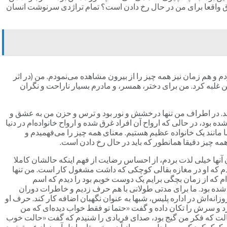
 اتفاق واقعا برای من در حال رخ دادن است؟ تمام تراژدی سرنوشت انسان
و هم زمان نیز همه چیز را از بیرون مشاهده می‌نمودم. من (در اثر
من غلبه کرد. من برای دختر، همسر، و مادرم بسیار ناراحت و نگران
راند. در اطراف من تنها درخشش و نور بود و ترس و حزن من به عشق و
ود، در حالی که ارواح آن افراد غرق شده و ارواح خانواده‌ام در دنیا
ا مانند یک خانواده عظیم هستیم. معنای همه چیز را می‌فهمیدم و
 چیز دقیقا همانطور که باید در حال رخ دادن است.
ودند در حال بازی کردن کف اتاق بودند. من از دیدن آنها خیلی لذت بردم، از احساس رضایت از فهم اینکه حالشان کاملا
دم که او در مغازه بقالی کوچکی که داشت مشغول کار است. من تنها
م که از زمان بچگی برایم یک دوست خوبم بود را دیدم که اسم
کشته شده بود. ما برای مدتی طولانی با هم حرف زدیم و خاطرات دوران
وزانه‌اش در اداره پلیس، شبها به عنوان نگهبان اضافه کار کند. حرف او
د و سرش را تکان داده و گفت «حتما تو فقط خواب دیده‌ای که من
 حالت که فکر من گیج بود، صدای فریادی را شنیدم که گفت «حالت خوب