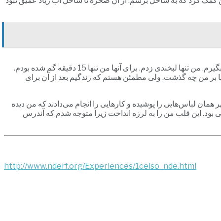
کمک کرد که به ساحل برسم. از آن صخره تا ساحل آب زیاد عمیق نبود
وقتی که به کشتی برگشتم همکارانم درباره من جک می‌گفتند. یکی گفت که من وانمود کردم که در حال غرق شدن هستم تا در مرکز توجه قرار بگیرم. من تنها لبخندی زدم. برای آنها من تنها 15 دقیقه گم شده بودم.
ریا بر من چه گذشت. ولی مطمئن هستم که زندگیم بعد از آن برای
ر همان لباس‌هایی را پوشیده و کارهایی را انجام می‌دادند که من دیده
ی بود. این قلب من را به لرزه انداخت زیرا متوجه شدم که آندرس
http://www.nderf.org/Experiences/1celso_nde.html