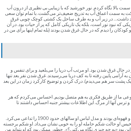
مت بالا نگاه کردم. نور خورشید که با زیبایی بی نظیری از درون آب
حرکت به سمت اعماق آب به تدریج ضعیف‌تر می‌گشت. با تمام توان سعی
وجود داشت… در زیر آب و به طرف ساحل یک کشتی کوچک چوبی غرق
یکی که نبود نور است، بلکه یک تاریکی کامل که پر از حیات بود. در آن
ودکان را دیدم که در حال غرق شدن بودند (بله تمام اینها برای من در
ا می‌زد و در حال غرق شدن بود. او مرتب آب دریا را می‌بلعید و برای تنفس و
به آرامی پایین رفته تا به کف دریا می‌رسیدند. غرق شدن نفر بعد تنها
ه یک پشت سر هم می‌دیدم). درک کردن و توضیح کارکرد زمان در این بعد
ه به نوعی ما از طریق فکری به هم متصل بودیم. احساس می‌کردم که هر
و ترس آنها از مرگ. این اطلاعات بیشتر جنبه احساس داشتند تا
یک نفر بیشتر از همه من را تحت تاثیر قرار داد. او یک زن حامله که دامن زیبای سفید و بلندی به تن داشت و شاید از نژاد اروپایی بود. موهای او بلند و قهوه‌ای بودند و مدل لباس او سالهای حدود 1900 را تداعی می‌کرد.
 خیس او حالت شکم حامله او را به خوبی نشان می‌داد. او شکم برجسته
این بود «به چه چیزی نگاه می‌کنی؟». چطور ممکن بود که او بتواند من