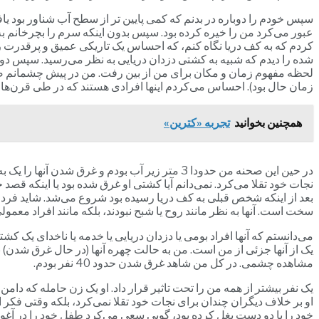
سپس خودم را دوباره در بدنم که کمی پایین تر از سطح آب شناور بود یاف
عبور می‌کرد من را خیره کرده بود. سپس بدون اینکه سرم را بچرخانم ب
کردم که به کف دریا نگاه کنم، که احساس یک تاریکی عمیق و پرقدرت
شده را دیدم که شبیه به کشتی دزدان دریایی به نظر می‌رسید. سپس دوباره 
لحظه مفهوم زمان و مکان برای من از بین رفت. من در پیش چشمانم صحنه‌ا
زمان حال بود). احساس می‌کردم اینها افرادی هستند که در طی قرن‌ها د
همچنین بخوانید
تجربه «کترین»
در حین این صحنه من حدودا 3 متر زیر آب بودم و 
نجات خود تقلا می‌کرد. نمی‌دانم آیا کشتی او غرق شده بود یا اینکه قصد 
بعد از اینکه شخص قبلی به کف دریا رسیده بود شروع می‌شد. شاید فرد بع
سخت است. آنها به نظر مانند روح یا شبح نبودند، بلکه مانند افراد معمولی
می‌دانستم که آنها افراد بومی یا دزدان دریایی یا خدمه یا ناخدای یک ک
یک از آنها جزئی از من است. من به حالت چهره آنها (در حال غرق شدن) 
مشاهده چشمی. در کل من شاهد غرق شدن حدود 40 نفر بودم.
او بر خلاف دیگران چندان برای نجات خود تقلا نمی‌کرد، بلکه وقتی فکر
خود را با دو دست بغل کرده بود، گویی سعی می‌کرد طفل خود را در آغوش 