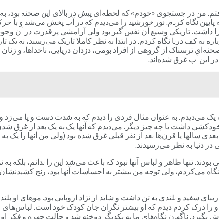
تم. من در جستجوی «خودم» که لحظه‌ای پیش در بالای این صحنه بود، به س
ه پایین نگاه کردم. نور خورشید را می‌دیدم که در آب پخش می‌شد و با 
 را داشت. تاریکی وسیع آن نفس گیر بود ولی آرامشی پرقدرت در آن 
به کف دریا نگاه کردم. در ابتدا به نظر کاملا تاریک می‌رسید، نه یک تار
ی ترسناک از گروهی از افراد بومی، دزدان دریایی، ناخداها، و زنان و ک
ر این آب غرق شده‌اند.
غرق شدن آنها را یک به یک می‌دیدم. به عنوان مثال فردی را دیدم که به شدت دست و پ
خودکشی داشت یا چه چیز دیگر. می‌دیدم که آنها یک به یک بعد از غرق شدن 
دی سالها یا قرن‌ها بعد از نفر قبلی غرق شده بود (ولی من آنها را یک ب
 در دنیا به نظر می‌رسیدند.
شتی بودند. تنها ظاهر و لباس آنها نبود که باعث می‌شد این را بدانم، بلک
نگاه می‌کردم، ولی توجه من بیشتر به احساسات آنها بود، رنج کشیدنشان 
 او را درک کردم دیدم که او بیشتر نگران جان کودک خود است. لباس‌های
بگیرد. ناگهان نگاه‌های ما به یکدیگر دوخته شد و حالت چهره و فکر او 