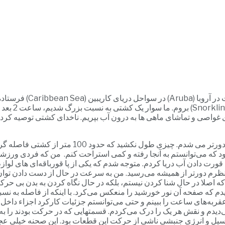
در اکتبر سال 1996 من 39
ای غواصی و تماشای ماهی ها به درون آب بپریم. ناخدای کشتی توصیه کرده
موجها پرقدرت بودند و من را با خود می‌کشیدند و من 
 بود که می‌توانستم به آنجا رفته و کمی استراحت کنم. من که فردی ورزش
ت دادن آب دریا کردم. متوجه شدم که یکی از پا قورباقه‌ای های لوازم ق
به نظرم دورتر از همیشه می‌رسید. من به سرعت در حال از دست دادن تو
ه اصلا در حال شنا کردن نیستم، بلکه در حال نگاه کردن به بدن بی حرک
ه صفحه آن نور خورشید را منعکس می‌کرد. با اینکه از فاصله به نسبت زیا
به‌های ساعت را ببینم و حتی می‌توانستم جزئیات کارکرد اجزاء داخل آن 
‌دیدم و نقش هر یک را درک می‌کردم. قسمتهایی که در حرکت بودند را به
انسیل و انرژی جنبشی ناشی از حرکت این قطعات بود. این صحنه خیلی عج