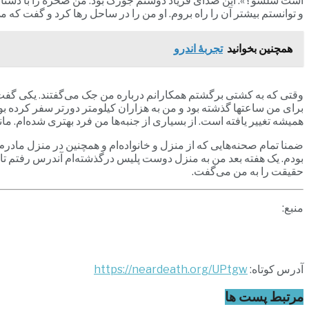
است سلسو؟». این صدای فریاد دوستم جورگ بود. من صخره را با دستانم
و توانستم بیشتر آن را راه بروم. او من را در ساحل رها کرد و گفت که می
همچنین بخوانید
تجربۀ اندرو
برای من ساعتها گذشته بود و من به هزاران کیلومتر دورتر سفر کرده بود
همیشه تغییر یافته است. از بسیاری از جنبه‌ها من فرد بهتری شده‌ام. 
ضمنا تمام صحنه‌هایی که از منزل و خانواده‌ام و همچنین در منزل مادرم د
بودم. یک هفته بعد من به منزل دوست پلیس درگذشته‌ام آندرس رفتم تا م
حقیقت را به من می‌گفت.
منبع:
آدرس کوتاه:
https://neardeath.org/UPtgw
مرتبط
پست ها