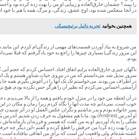
را ببیند؟ چشمان خارق‌العاده و زیبایی او من را بهت زده کرده بود و اح
در آنجا منعکس شده بود، اوج عشق، زندگی، و مرگ، همه با هم. با خود ان
همچنین بخوانید
تجربه دانیل برتیچیسکی
من شروع به بیاد آوردن قسمت‌های مهمی از زندگی‌ام کردم. این مانند 
این مرور زندگی) بسیاری چیزها را راجع به خود یادگرفتم که قبلا نمی‌د
بودم.
ناگهان چیزی خارق‌العاده برایم اتفاق افتاد. احساس کردم که حجم آبی 
سرور تبدیل شد. می‌دانستم که من در نیروی حیات شناور هستم و یک اتفاق
در اطراف من بودند. می‌خواستم تک تک آنها را در آغوش بگیرم. همه جا پ
آرامشی احساس می‌کردم که نظیر آن را هرگز حس نکرده بودم. هیچ ترس 
خوب است. نمی‌دانم چه مدت آنها را نگاه کردم زیرا زمان و مکان در ا
پسر خانواده بودم و پدر نداشتم و نگران عکس العمل او در اثر شنیدن 
او آندرس (Andres) بود. ما با هم مشغول به حرف زدن ش
بچگی را به یاد آوردیم. او به من گفت که همسر و فرزندان بازمانده‌اش نی
من را بهت زده کرد! من حرفش را قطع کرده و گفتم «این دیگر چه حرفی
کشته شده‌ام. ولی واقعیت این است که برای من اتفاقی نیافتاده است.»