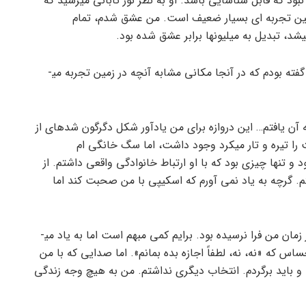
د که قابل شناسایی باشد. او به نظر نور تابانی می­رسید که
نین تجربه ­ای بسیار ضعیف است. من عشق شدم، تمام
شد، تبدیل به میلیونها برابر عشق شده بود.
این نقطه­ ای است که با گفته قبلی ­ام تناقض دارد. قبلا گفته بودم که در آنجا مکانی مشابه آنچه در زمین تجربه می­
 آن یافتم… این دروازه برای من یادآور شکل دگرگون شده­ای از
ا تیره و تار می­کرد وجود داشت، اما سگ خانگی ­ام
 تنها چیزی بود که با او ارتباط خانوادگی واقعی داشتم. از
. گرچه به یاد نمی ­آورم که اسکیپی با من صحبت کند اما
در این هنگام بود که به من گفته شد باید برگردم… هنوز زمان من فرا نرسیده بود. برایم کمی مبهم است اما به یاد می­
اس که «نه، نه، لطفاً اجازه بده بمانم». اما صدایی که با من
و باید برگردم. انتخاب دیگری نداشتم. من به هیچ وجه زندگی