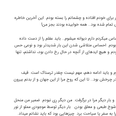
ر برای خودم افتاده و چشمانم را بسته بودم. این آخرین خاطره
 تمام شده بود… همه خوابیده بودند بجز من!
س می­کردم دارم دیوانه می­شوم… باید عقلم را از دست داده
ده بودم. احساس متلاشی شدن این بار شدیدتر بود و نوعی حس
م و هیچ ایده­ای از آنچه در حال رخ دادن بود، نداشتم، تنها
رم و باید ادامه دهم، مهم نیست چقدر ترسناک است. قیف
چرخش بود… تا این که روح مرا از این جهان و از بدنم بیرون
بار دیگر مرا در برگرفت. من دیگر رِی نبودم. ضمیر من منحل
 شوخ طبعی و معلق بودن. بار دیگر توسط موجودی مملو از نور
 به سفر یا سیاحت برد. چیزهایی بود که باید نشانم می­داد.