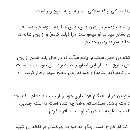
سه با دوستم در زمین بازی، بازی می­کردم. دوستم داشت فن
جودویی که در کلاس هنرهای رزمی­اش آموخته بود به من نشان می­داد. او می­خواست مرا (بلند کرده) و از روی شانه ه­
اً با سر به زمین خوردم.
شتم بی حس می­شدم. یادم می­آید که در حال بلند شدن از روی
نش خارج شد… او این اتفاق را دیده­ بود. من خواستم به سمت
س کردم (که افتادم) و صورتم روی سطح سیمان قرار گرفت… و
ه و من در آن هنگام هوشیاری خود را از دست داده­ام. یک بچه
داشته باشد. نمی­دانستم واقعاً چه شده است تا اینکه چندین
تم، آغاز به شنیدن تجارب بقیه افراد کردم.
 کنترلم خارج است. رنگها به صورت چرخشی در نقطه­ ای شبیه