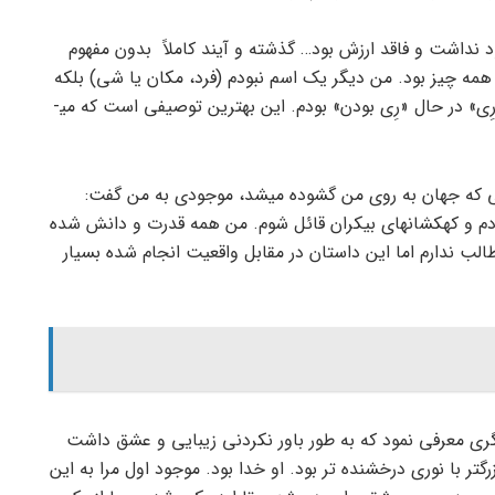
 نداشت و فاقد ارزش بود… گذشته و آیند کاملاً بدون مفهوم
همه چیز بود. من دیگر یک اسم نبودم (فرد، مکان یا شی) بلکه
یک فعل شده بودم (یک فعالیت و حرکت). من بجای «رِی» در حال «رِی بودن» بودم. این بهترین توصیفی است که می­
الی که جهان به روی من گشوده می­شد، موجودی به من گفت:
دم و کهکشان­های بیکران قائل شوم. من همه قدرت و دانش شده
الب ندارم اما این داستان در مقابل واقعیت انجام شده بسیار
ی معرفی نمود که به طور باور نکردنی زیبایی و عشق داشت
 با نوری درخشنده ­تر بود. او خدا بود. موجود اول مرا به این