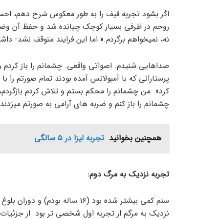
اگر بشود تجربه قیف را به طور معکوس شرح دهم، احس
روحم در ظرفی بسیار کوچک چپانده شد و حفظ آن وضعی
نه، نمی­خواهم برگردم.» اما این فرایند متوقف نشد- داشت
صداهایی شنیدم. اصواتی واقعی. چشمانم را باز کردم 
پرستارانی که با آمبولانس آمده بودند تمام صورتم را با
کرد». من چشمانم را محکم بستم و تلاش کردم بازگردم، برگ
چشمانم را باز کنم و ضربه­ های آرامی به صورتم می­زد
همچنین بخوانید
تجربۀ لیزا در ۵ سالگی
تجربه نزدیک به مرگ دوم:
سنم کمی بیشتر شده بود (۱۶ ساله 
نزدیک به مرگم از تجربه اول شخصی­ تر بود. از جزئیات