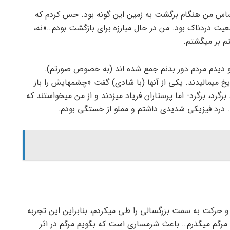
اس من هنگام برگشت به زمین این گونه بود. حس کردم که
ت دردناک بود. من در حال مبارزه برای بازگشت بودم…«نه،
م بر می­گشتم.
و دیدم مردم دور بدنم جمع شده­ اند (به خصوص صورتم).
 یخ می­مالیدند. یکی از آنها (با شادی) گفت «چشمهایش را باز
رد، برگرد- اما پرستاران فریاد می­زدند و از من می­خواستند که
ند. درد فیزیکی شدیدی داشتم و مملو از خستگی بودم.
بودم) و دوران بلوغ و حرکت به سمت بزرگسالی را طی می­کردم، بنابراین این تجربه
 مرگم می­گذرم… باعث شرمساری است که بگویم مرگم در اثر