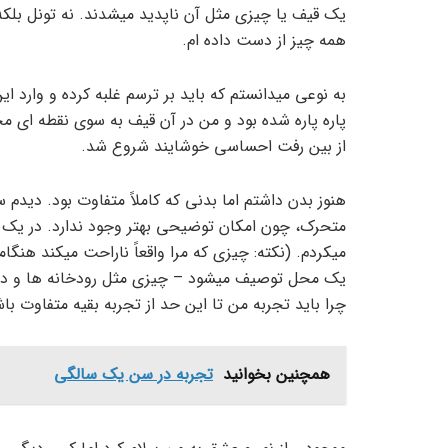
یک قیف یا چیزی مثل آن ناپدید می­شدند. نه تونل بلکه
همه چیز از دست داده­ ام.
به نوعی می­دانستم که باید بر ترسم غلبه کرده و وارد ای
پاره پاره شده بود و من در آن قیف به سوی نقطه­ ای 
از بین رفت احساسی خوشایند شروع شد.
هنوز بدن داشتم اما بدنی که کاملاً متفاوت بود. دیدم
متحرک، چون امکان توضیحی بهتر وجود ندارد. در یک لحظه 
می­کردم. (نکته: چیزی که مرا واقعاً ناراحت می­کند هنگ
یک محل توصیف می­شود – چیزی مثل رودخانه ­ها و دره 
چرا باید تجربه من تا این حد از تجربه بقیه متفاوت با
همچنین بخوانید
تجربه در سن یک سالگی