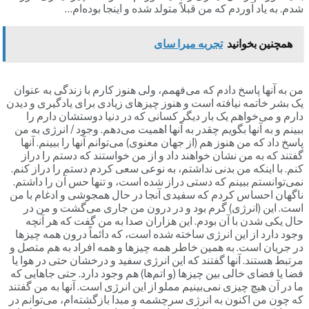
شدم. به یاد آوردم که من قبلاً متولد شده و اینجا بوده‌ام…
همچنین بخوانید
تجربه میرا سای
من به آنها پاسخ دادم که می‌فهمم، ولی هنوز کارم با زندگی به عنوان
یک بشر خاتمه نیافته است و هنوز چیزهای زیادی برای یادگیری و دیدن
دارم و می‌خواهم یک بار دیگر کسانی که در دنیا دوستشان دارم را
ببینم و به آنها بگویم چقدر به آنها اهمیت می‌دهم. وجود / انرژی به من
پاسخ داد که من هنوز هم (از جهان معنوی) می‌توانم آنها را ببینم. آنها
گفتند که به من نشان خواهند داد و از من خواستند که دستم را دراز
کنم. با اینکه من بدنی نداشتم، به نوعی سعی کردم دستم را دراز کنم.
نمی‌توانستم ببینم که دستی دراز شده است، و تنها حس آن را داشتم.
ناگهان احساس کردم که سفیدی آنجا در حال همجوشی و ادغام با من
است. این (انرژی) گرم بود و در درون من جاری می‌گشت و من در
حال یکی شدن با آن بودم. این هزاران صدا به من گفت که هر آنچه
وجود دارد از این انرژی ساخته شده است، که دائماً درون همه چیزها
در جریان است. به همین خاطر همه چیزها و همه افراد به هم متصل و
مرتبط هستند. آنها گفتند که این انرژی سفید و درخشان حتی در هوا یا
فضا یا فضای خالی بین چیزها (و اتم‌ها) هم وجود دارد. حتی جاهایی که
ما در آن هیچ چیزی نمی‌بینیم مملو از این انرژی است. آنها به من گفتند
که چون من اکنون به انرژی سرچشمه و مبدا بازگشته‌ام، می‌توانم در