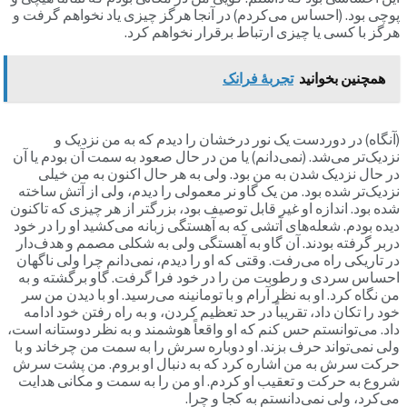
پوچی بود. (احساس می‌کردم) در آنجا هرگز چیزی یاد نخواهم گرفت و
هرگز با کسی یا چیزی ارتباط برقرار نخواهم کرد.
همچنین بخوانید
تجربۀ فرانک
(آنگاه) در دوردست یک نور درخشان را دیدم که به من نزدیک‌ و
نزدیک‌تر می‌شد. (نمی‌دانم) یا من در حال صعود به سمت آن بودم یا آن
در حال نزدیک شدن به من بود. ولی به هر حال اکنون به من خیلی
نزدیک‌تر شده بود. من یک گاو نر معمولی را دیدم، ولی از آتش ساخته
شده بود. اندازه او غیر قابل توصیف بود، بزرگتر از هر چیزی که تاکنون
دیده بودم. شعله‌های آتشی که به آهستگی زبانه می‌کشید او را در خود
دربر گرفته بودند. آن گاو به آهستگی ولی به شکلی مصمم و هدف‌دار
در تاریکی راه می‌رفت. وقتی که او را دیدم، نمی‌دانم چرا ولی ناگهان
احساس سردی و رطوبت من را در خود فرا گرفت. گاو برگشته و به
من نگاه کرد. او به نظر آرام و با تومانینه می‌رسید. او با دیدن من سر
خود را تکان داد، تقریباً در حد تعظیم کردن، و به راه رفتن خود ادامه
داد. می‌توانستم حس کنم که او واقعاً هوشمند و به نظر دوستانه است،
ولی نمی‌تواند حرف بزند. او دوباره سرش را به سمت من چرخاند و با
حرکت سرش به من اشاره کرد که به دنبال او بروم. من پشت سرش
شروع به حرکت و تعقیب او کردم. او من را به سمت و مکانی هدایت
می‌کرد، ولی نمی‌دانستم به کجا و چرا.