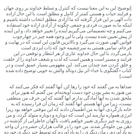
[توضیح: این به این معنا نیست که کنترل و تسلط خداوند بر روی جهان
و فرایند حیات و هستی کمتر از کامل و مطلق است. با این حال اراده
ذات الهی بر این قرار گرفته که ما آزادی مطلق انتخاب داشته باشیم و
اینکه ما به صورت فردی و جمعی چگونه از آزادی اراده خود استفاده
می‌کنیم و چه تصمیماتی می‌گیریم آینده را تغییر خواهد داد، و این آینده
از پیش تعیین شده نیست. ولی با این وجود همه چیز در چهارچوب
قوانین الهی صورت می‌گیرد و بالاترین قانون این است که در نهایت و
فرجام، تمامی هستی به سرچشمه خود که ذات ایزدی است
بازمی‌گردد. با این حال خداوند عاری از هر انتظار و توقعی در این
فرایند و مسیر است و همین است که لذت و شعف خداوند را از خلقت
و خلق کردن صد چندان می‌کند. این مفهومی بسیار عمیق است و در
کتاب «گفتگوی با خدا» اثر نیل دونالد والش به خوبی توضیح داده شده
است.]
صداها به من گفتند که خود را رها کن. آنها گفتند که فکر می‌کنند که
من هنوز به بشر بودن خود دست آویخته‌ام. من گفتم که هنوز برای
ملحق شدن به آنها آمادگی ندارم. آنها گفتند که این حرف من منطقی
نیست، زیرا من آنها هستم. آنها گفتند که زمان آن فرا رسیده که به
خانه بازگردی. آنها به من اطمینان دادند که این موقتی خواهد بود زیرا
انرژی همواره نیازمند این است که دوباره و دوباره متولد گردد، و من
روزی به چیز دیگری تغییر خواهم یافت. ناگهان خاطراتی از گذشته در
ذهن من جلوه‌گر شدند. من خود را در قالب هزاران حشره در آن واحد
به یاد آوردم. زمان دیگری را به یاد آوردم که توسط چیز دیگری خورده