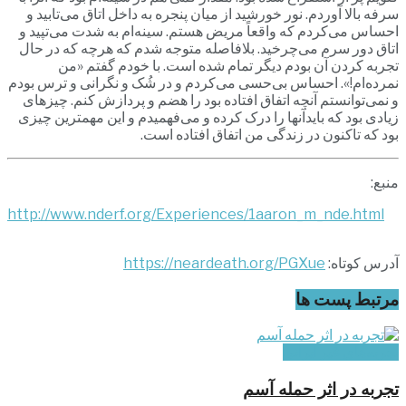
سرفه بالا آوردم. نور خورشید از میان پنجره به داخل اتاق می‌تابید و
احساس می‌کردم که واقعاً مریض هستم. سینه‌ام به شدت می‌تپید و
اتاق دور سرم می‌چرخید. بلافاصله متوجه شدم که هرچه که در حال
تجربه کردن آن بودم دیگر تمام شده است. با خودم گفتم «من
نمرده‌ام!». احساس بی‌حسی می‌کردم و در شُک و نگرانی و ترس بودم
و نمی‌توانستم آنچه اتفاق افتاده بود را هضم و پردازش کنم. چیزهای
زیادی بود که بایدآنها را درک کرده و می‌فهمیدم و این مهمترین چیزی
بود که تاکنون در زندگی من اتفاق افتاده است.
منبع:
http://www.nderf.org/Experiences/1aaron_m_nde.html
آدرس کوتاه:
https://neardeath.org/PGXue
مرتبط
پست ها
تجربه‌های غیر ایرانی
تجربه در اثر حمله آسم