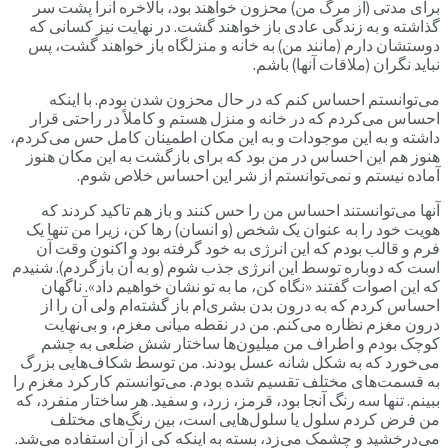
برای مدتی (از مرگ من) محزون خواهند بود، بالاخره آنرا پشت سر
گذاشته و به زندگی عادی باز خواهند گشت. در نهایت نیز کسانی که
دوستشان دارم (مانند من) به خانه و منزلگاه باز خواهند گشت، پس
نباید نگران (ملاقات آنها) باشم.
می‌توانستم احساس کنم که در حال محزون شدن بودم. با اینکه
احساس می‌کردم که در خانه و منزل هستم و کاملاً در راحتی قرار
داشته و به این موجودات و به این مکان اطمینان کامل حس می‌کردم،
هنوز هم این احساس در من بود که برای بازگشت به این مکان هنوز
آماده نیستم و نمی‌توانستم از شر این احساس خلاص شوم.
آنها می‌توانستند احساس من را حس کنند و باز هم تاکید کردند که
هویت خود را به عنوان یک شخص (و انسان) رها کن، زیرا من تنها یک
فرم و قالب بودم که این انرژی به خود گرفته بود و اکنون وقت آن
است که دوباره توسط این انرژی جذب شوم (و به آن بازگردم). شنیدم
که این اصوات گفتند «نگاه کن، ما به تو نشان خواهیم داد». ناگهان
احساس کردم که به درون بدن بشری‌ام باز گشته‌ام ولی آن را از
درون مغزم نظاره می‌کنم. من در نقطه میانی مغزم، و بی‌نهایت
کوچک بودم و اطراف من میلیون‌ها ساختار شش ضلعی به چشم
می‌خورد که به شکل شانه عسل بودند. من توسط شکاف‌هایی بزرگ
به قسمت‌های مختلف تقسیم شده بودم. می‌توانستم کارکرد مغزم را
ببینم. تنها سه رنگ آنجا بود، قرمز، زرد، و سفید. هر ساختار منفرد، که
من فرض کردم سلول یا سلول‌هایی است، بین رنگ‌های مختلف
می‌درخشید و چشمک می‌زد، بسته به اینکه کی از آن استفاده می‌شد.