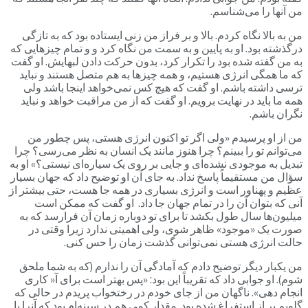
من آنها را می‌شناسم.
من به بالا نگاه کردم. بالا و بر فراز من زنی ایستاده بود که به تازگی
درگذشته بود. او به پایین و به سمت من نگاه کرد و و تمام چیزهایی که
به من گفته شده بود را تکرار کرد، بدون حرکت دادن لبهایش. او گفت
که ما همگی انرژی هستیم، و همه چیزها به هم متصل هستند و نباید
ترسی داشته باشم. او گفت که هیچ کس نمی‌خواهد اینجا باشد ولی
همه ما باید در نهایت برویم. او گفت که از من مراقبت خواهد و نباید
نگران باشم.
من از او پرسیدم «ولی اگر تو اکنون انرژی هستی، پس چطور من
می‌توانم تو را ببینم؟ چرا هنوز مانند یک انسان به نظر می‌رسی؟ چرا
تبدیل به موجودی نشده‌ای و جایی بر روی یک سیاره‌ای نیستی؟» او به
سؤال من مستقیماً پاسخ نداد. به جای آن او توضیح داد که جهان بسیار
عظیم و پهناور است و انرژی بسیاری در همه جا هست، حتی بیشتر از
آنی که بتوان آن را در تمام جهان جا داد. او گفت که ممکن است
میلیون‌ها سال طول بکشد تا برای تو دوباره زمان آن فرارسد که به
صورت یک «موجود» ظاهر شوی، ولی اهمیتی ندارد زیرا وقتی در
حالت انرژی هستی نمی‌توانی گذشت زمان را حس کنی.
من یکبار دیگر توضیح دادم که آمادگی آن را ندارم (که به شما ملحق
شوم). او جوابی داد که تقریباً این بود: «پس بهتر است برای آ« کاری
انجام دهی». ناگهان من از جای خودم در رختخواب پریدم در حالی که
گلویم پر از استفراغ شده بود. مقدار کمی هم در سینه‌ام بود که آنرا با