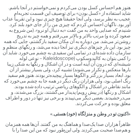
هنوز هم احساس کسل بودن می‌کردم و نمی‌خواستم در آنجا باشم.
شاید استفاده از «کسل بودن» برای توصیف این قسمت تجربه‌ام
عجیب به نظر برسد، ولی آنجا حقیقتاً هیچ چیزی نبود و این تقریباً عذاب
آور بود. ناگهان احساس کردم که چیزی من را از جای خود بلند کرد.
شنیدم که صدایی واحد به من گفت «به دنبال او نرو». (من شروع به
صعود کرده و) مرتب بالاتر و بالاتر می‌رفتم و همه چیز به تدریج
روشن‌تر می‌شد. من دوباره به آن مکان سفید بازگشتم، جایی که همه
چیز بود. این بار چیزهای دیگری نیز آنجا دیده می‌شد، و رنگهای منظم و
سازمان داده شده‌ای در تمامی این سفیدی به چشم می‌خورد. شاید آن
را کمی بتوان به کالیدوسکوپ (Kaleidoscope – نوعی لوله
شیشه‌ای که درون آن آینه است و در آن اشکال و رنگها به شکی زیبا
بارها منعکس و تکرار می‌شوند) تشبیه کرد، ولی بسیار بیشتر از آن
بود. ابعاد بسیار بزرگتر و الگوها بسیار پیچیده‌تر بودند. هنوز هم سفید
رنگ اصلی بود، ولی هزاران رنگ دیگر در همه جا به چشم می‌خورد که
مانند نقاطی در اشکال و الگوهای ریاضی ترتیب داده شده بودند.
اشکال و رنگها (در پیش رویم) پدیدار می‌گشتند، بزرگ می‌شدند، و
می‌درخشیدند. بعضی دیگر می‌تپیدند و برخی نیز تنها در دور و اطراف
معلق بوده و حرکت می‌کردند.
«اکنون تو در وطن و منزلگاه (خود) هستی.»
ظاهراً هزاران صدا یک‌صدا و هماهنگ به من گفتند. آن‌ها همه همزمان
و هم‌صدا صحبت می‌کردند. ولی این‌طور نبود که من این صدا را با