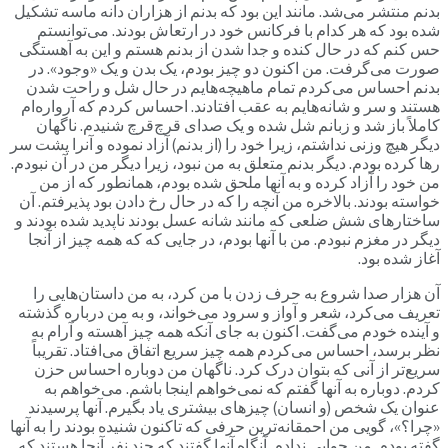
بدنم منتشر می‌شد. مانند این بود که بدنم از هزاران دانه ماسه تشکیل
شده بود که هر کدام با فرکانس خود در ارتعاش بودند. می‌توانستم
حس کنم که در حال کنده و جدا شدن از بدنم هستم و این به آهستگی
صورت می‌گرفت. من اکنون دو چیز بودم، یک بدن و یک «وجود». در
بدنم احساس می‌کردم تمام ماهیچه‌هایم در حال شل و راحت شدن
هستند و سر و شانه‌هایم به عقب افتادند. احساس کردم که آرواره‌ام
کاملاً باز شد و زبانم شل شده و یک صدای قرچ‌قرچ شنیدم. ناگهان
دیگر هیچ وزنی نداشتم، زیرا خود را (از بدنم) آزاد نموده و آنرا پشت سر
رها کرده بودم. دیگر بدنم متعلق به من نبود، زیرا دیگر من در آن نبودم.
من خود را آزاد کرده و به آنها ملحق شده بودم، همانطور که از من
خواسته بودند. بالاخره من آنچه را که در حال رخ دادن بود پذیرفتم. آن
ساختارهای شش ضلعی که مانند شانه عسل بودند ناپدید شده بودند و
دیگر در مغزم نبودم. من با آنها بودم، در جایی که که همه چیز از آنجا
آغاز شده بود.
آن هزار صدا شروع به حرف زدن با من کرد، به من داستان‌هایی را
تعریف می‌کرد، شعر و آواز و سرود می‌خواند، و به من درباره گذشته
و آینده خودم می‌گفت. اکنون به جای آنکه همه چیز آهسته و آرام به
نظر برسد، احساس می‌کردم همه چیز سریع اتفاق می‌افتاد. تقریباً
سریع‌تر از آنی که بتوان درک کرد. ناگهان من دوباره احساس حزن
کردم. دوباره به آنها گفتم که نمی‌خواهم اینجا باشم. می‌خواهم به
عنوان یک شخص (و انسان) چیزهای بیشتری یاد بگیرم. آنها پرسیدند
«چرا؟»، گویی من احمقانه‌ترین حرفی که تاکنون شنیده بودند را به آنها
گفته بودم. من جوابی ندادم. آنگاه آنها گفتند که چند نفر آنجا هستند که