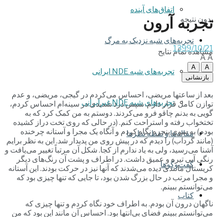
اتفاق‌های آینده
تجربه آرون
بدون نتیجه
تجربه‌های شبه نزدیک به مرگ
1399/10/21
مشاهده تمام نتایج
A
A
A
A
تجربه‌های شبه NDE ایرانی
بازنشانی
بعد از ساعتها مریضی، احساس می‌کردم در گیجی، مریضی، و عدم
تجربه‌های شبه NDE غیرایرانی
توازن کامل قرار دارم. سپس درد شدیدی در سینه‌ام احساس کردم،
گویی به بدنم چاقو فرو می‌کردند. دوستم به من کمک کرد که به
تختخواب رفته و استراحت کنم. (در حالی که روی تخت دراز کشیده
بودم) به سوی پنجره نگاه کردم و آنگاه یک مجرا و آستانه چرخنده
مقاله‌ها و نقطه نظرها
(مانند گرداب) را دیدم که در پیش روی من پدیدار شد. این به نظر برایم
آشنا می‌رسید، ولی به یاد ندارم از کجا. شکل آن مرتباً تغییر می‌یافت و
رنگی آبی تیره و عمیق داشت. در اطراف و پشت آن رنگ‌های دیگر
گفت‌وگوها
کریستال مانندی دیده می‌شدند که آنها نیز در حرکت بودند. این آستانه
و مجرا مرتب در حال بزرگ شدن بود، تا جایی که تنها چیزی بود که
می‌توانستم ببینم.
کتاب
ناگهان درون آن بودم. به اطراف خود نگاه کردم و تنها چیزی که
می‌توانستم ببینم فضای بی‌انتها بود. احساس آن مانند این بود که من