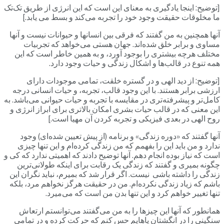
[توضیح: اینجا یادگیری به معنای این است که این انرژی از طریق تک‌تک
ما مخلوقات حقیقت وجود خود را تجربه می‌کند و بسط می یابد.]
آنها همچنین به من گفتند که فرقی بین انسانها و حیوانات نیست و آنها
مساوی و برابر خلق شده‌اند. جهان هستی می‌خواهد که تجربیات
مختلف هرچه بیشتری را بوجود آورد، و به همین خاطر است که این
همه تنوع در قالب‌ها و اشکال زندگی و حیات وجود دارد.
[توضیح: از دید الهی و در گستره خلقت، تمامی موجودات دارای
ارزشی برابر هستند. با این وجود قالب، تجربه، و حیات انسانی درجه
کامل‌تر و پیشرفته‌تری در مقایسه با تجربه و حیات حیوانی می‌باشد. به
این معنی که در قالب حیات بشری امکان بالاتری برای ابراز انرژی و
روح الهی در بعدی فیزیکی و تجربه کردن آن مهیا است.]
آنها گفتند که «دوره زندگی» و برنامه (از پیش تعیین شده‌ای) وجود
ندارد و من باید این را بفهمم که من زندگی کرده‌ام و این تنها چیزی
است که نیاز بوده انجام دهم. آنها توضیح دادند که اهمیتی ندارد که کی و
چگونه بمیری و گفتند که زندگی یک رقابت برای اینکه طولانی‌ترین
زندگی را داشته باشی نیست. اگر قرار شد که بمیرم، نباید نگران این
باشم که زیاد زندگی نکرده‌ام. من در حقیقت هرگز نخواهم مرد، بلکه
تنها تغییر خواهم کرد و این تنها بدن من است که می‌میرد.
همانطور که آنها این چیزها را به من می‌گفتند می‌توانستم ارتعاش
سنگینی را در انگشتان پاهایم حس کنم که حرکت کرده و در تمامی