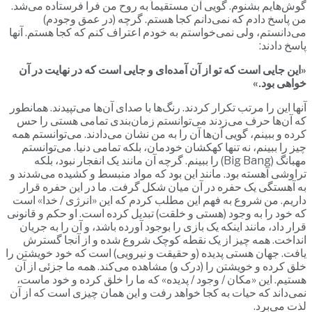
گوش‌هایم بشنوم. گویی آن مستقیماً به روح من فرا فرستاده می‌شد.
من پاسخ دادم که نمی‌دانم کجا هستم. گرچه (در عمق وجودم)
می‌دانستم، ولی نمی‌خواستم به خودم اعتراف کنم که کجا هستم. آنها
پاسخ دادند:
«این جایی است که تو از آن آمده‌ای و جایی است که در نهایت در آن
خواهی بود.»
آنها این را مرتب تکرار کردند. رنگ‌ها با صدای آن‌ها می‌تپیدند. همانطور
که آن‌ها حرف می‌زدند می‌توانستم زمان‌بندی تمامی هستی را حس
کرده و ببینم، گویی آن‌ها آن را به من نشان می‌دادند. می‌توانستم همه
چیز را ببینم، نه تنها کهکشان خودمان، بلکه تمامی دنیا. می‌توانستم
مهبانگ (Big Bang) را ببینم. گرچه آن مانند یک انفجار نبود، بلکه
تراوشی آهسته بود. مانند این بود که مواد منبسط و کشیده می‌شدند و
به آهستگی یک حفره در آن میان شکل گرفت. ما در این حفره قرار
داریم. من شروع به فهم این مطلب کردم که این «انرژی / خدا» است
که خود را به وجود (هستی و خلقت) تبدیل کرده است. او حکم و قانونی
قرار داد، مانند اینکه یک بازی را بوجود آورده باشد، و آن را به جریان
انداخت. همه چیز از یک نقطه کوچک شروع شده و از آنجا گسترش
یافت. جهان هستی پدیده (و حقیقت و نیرویی) است که خود خویشتن را
خلق کرده و خویشتن را (درک و) مشاهده می‌کند. همه ما جزئی از آن
هستیم. این «مکان / وجود / پدیده» که ما را خلق کرده و خود ماست،
نمی‌داند که حیات به کجا خواهد رفت و این همان چیزی است که از آن
لذت می‌برد.