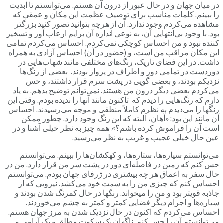
در میان جهان و در حال عبور از درون آن هستم. می‌توانستم تا ابدیت
را ببینم. کلمات مناسب برای توصیف عظمت این مکان و عمقی که
مشاهده می‌کردم وجود ندارد. آن از هرچه بتوانید تصور کنید بزرگتر
بود. با وجود بی‌انتهایی آن، به نوعی اندازه آن برایم ارعاب آور و تسخیر
کننده نبود و من احساس کوچکی نمی‌کردم. احساس می‌کردم تمامی
این مکان مراقب من است، و (حضور در آن) احساس آزادی به همراه
داشت. در این فضای تاریک، رنگ‌های مختلفی مانند شهاب‌هایی در
دوردست در تمامی دور و اطراف در پرواز بودند. بعضی از رنگ‌ها
نزدیکم بودند، و بعضی گویی در پشت سرم قرار داشتند، و حس
می‌کردم بعضی دیگر درون من هستند. نمی‌توانم توضیح بدهم. به یاد
دارم که رنگ‌هایی را دیدم که تاکنون مانند آنها را ندیده بودم. وقتی این
رنگها را می‌دیدم به نظرم کاملاً منطقی و موجه می‌رسیدند. احساس
آن مانند این بود: «آهان، البته که این رنگ وجود دارد. چطور ممکن
است آن را فراموش کرده باشم؟». همه چیز به نظر خیلی آشنا و در
عین حال خیلی عجیب و غریب به نظر می‌رسید.
می‌توانستم سیاره‌ها، ستاره‌ها، و کهکشان‌ها را ببینم. می‌توانستم
حس کنم که زمین در فاصله‌ای دور در پشت سر من قرار دارد. من در
حال سفر به اعماق هر چه بیشتری در ژرفای جهان بودم. می‌توانستم
احساس کنم که چیزی من را به سمت خود می‌کشد. نیرویی که از
جاذبه قویتر بود و من را میخواند. رنگها در حال کمرنگ شدن بودند و
سیاره‌ها و اجرام دیگر فضایی کمتر و کمتر به چشم می‌خوردند.
احساس می‌کردم که اکنون در حال نزدیک شدن به مرز جهان هستم.
می‌توانستم آن را حس کنم. ناگهان یک سکوت مطلق و یک آرامی و