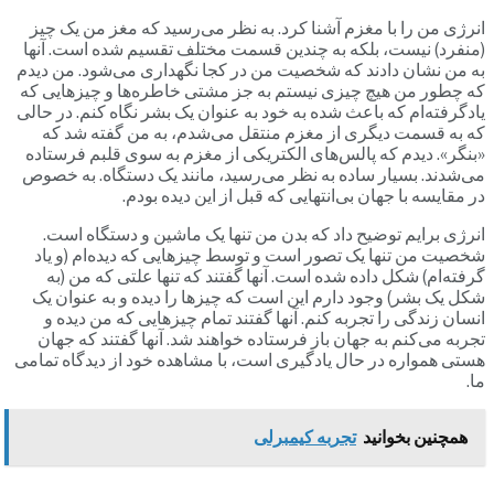
انرژی من را با مغزم آشنا کرد. به نظر می‌رسید که مغز من یک چیز
(منفرد) نیست، بلکه به چندین قسمت مختلف تقسیم شده است. آنها
به من نشان دادند که شخصیت من در کجا نگهداری می‌شود. من دیدم
که چطور من هیچ چیزی نیستم به جز مشتی خاطره‌ها و چیزهایی که
یادگرفته‌ام که باعث شده به خود به عنوان یک بشر نگاه کنم. در حالی
که به قسمت دیگری از مغزم منتقل می‌شدم، به من گفته شد که
«بنگر». دیدم که پالس‌های الکتریکی از مغزم به سوی قلبم فرستاده
می‌شدند. بسیار ساده به نظر می‌رسید، مانند یک دستگاه. به خصوص
در مقایسه با جهان بی‌انتهایی که قبل از این دیده بودم.
انرژی برایم توضیح داد که بدن من تنها یک ماشین و دستگاه است.
شخصیت من تنها یک تصور است و توسط چیزهایی که دیده‌ام (و یاد
گرفته‌ام) شکل داده شده است. آنها گفتند که تنها علتی که من (به
شکل یک بشر) وجود دارم این است که چیزها را دیده و به عنوان یک
انسان زندگی را تجربه کنم. آنها گفتند تمام چیزهایی که من دیده و
تجربه می‌کنم به جهان باز فرستاده خواهند شد. آنها گفتند که جهان
هستی همواره در حال یادگیری است، با مشاهده خود از دیدگاه تمامی
ما.
همچنین بخوانید
تجربه کیمبرلی