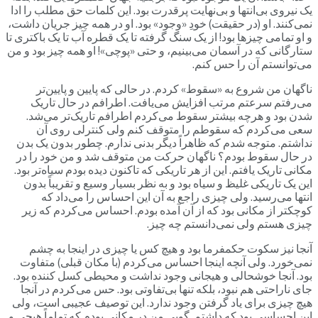
یک نیروی بی‌انتها و بی‌نهایت پرقدرت بود. این کلمات حق مطلب را ادا
نمی‌کنند. او (در حقیقت) خودِ «وجود» بود. او در همه چیز جریان داشت،
و او تمامی چیزها بود! از یک سنگ گرفته تا یک قطره آب تا یک باکتری تا
ستارگانی که در آسمان می‌بینیم، و حتی «پوچی»! او همه چیز بود و من
می‌توانستم آن را حس کنم.
ناگهان من شروع به «سقوط» کردم. در حالی که پایین‌ و پایین‌تر
می‌رفتم سرعتم مرتب افزایش می‌یافت. اطرافم در حال تاریک
شدن بود و هرچه بیشتر سقوط می‌کردم اطرافم تاریک‌تر می‌شد.
سعی می‌کردم که سقوطم را متوقف کنم ولی کنترلی روی آن
نداشتم. متوجه شدم که ظاهراً دیگر بدنی ندارم. چطور بدون یک بدن
در حال سقوط بودم؟ ناگهان حرکت من متوقف شد و من خود را در
مکانی تاریک یافتم. این از هر تاریکی که تاکنون دیده بودم سیاه‌تر بود.
این یک تاریکی غلیظ و سیاه بود و به نظر بسیار وسیع و تقریباً بدون
انتها می‌رسید. ولی چیزی راجع به آن این احساس را می‌داد که
کوچکتر از مکانی بود که از آن آمده بودم. احساس می‌کردم که زیر
چیزی هستم ولی نمی‌دانستم چه چیز.
آنجا نیز سکوت حکمفرما بود و هیچ کس یا چیزی در اینجا به چشم
نمی‌خورد. ولی آنچه اینجا احساس می‌کردم (با مکان قبلی) متفاوت
بود. آنجا خوشحالی و هیجانی وجود نداشت و محیطی کسل کننده بود.
جای ناراحتی هم نبود، بلکه تنها بی‌تفاوتی بود. حس می‌کردم در آنجا
هیچ چیزی برای یاد گرفتن وجود ندارد. این توصیف عجیبی است، ولی
این احساسی بود که داشتم. گویی من در مکانی بودم که تماماً هیچی و