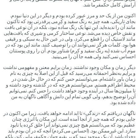
آرامش کامل حکمفرما شد.
اکنون من از یک حد و مرز عبور کرده بودم و دیگر در این دنیا نبودم.
بجای تاریکی، همه چیز به رنگ سفید و کِرِمی پرقدرتی بود که تاکنون
مانند آن را ندیده‌اید. این تنها یک رنگ ساده نبود، بلکه در آن نوعی بافت
و نقش خاص دیده می‌شد. نوعی ساختار کرمی و شیری که بافت‌هایی
مانند لاستیک آن را قطع می‌کرد، ولی در عین حال به سبکی و رقیقی
هوا بود. کلمات هرگز نمی‌توانند آن را توصیف کنند. مانند این بود که در
موم آب شده (به رنگ سفید و کرم) شناور بودم. آن را روی پوستتان
احساس نمی‌کنید ولی همه جا آن را می‌بینید.
دیگر زمان و مکان وجود نداشتند. زمان برایم معنی و مفهومی نداشت
و برایم به‌نظر احمقانه می‌رسید که قبل از این اصلاً به چیزی به نام
زمان باور داشته‌ام. می‌توانستم حس کنم که در حال حل شدن در
محیط اطرافم هستم. می‌توانستم هرچه که در گذشته وجود داشته و
تا میلیون‌ها سال در آینده وجود خواهد داشت را حس کنم. نمی‌توانم
آن‌را توضیح بدهم، ولی گویی تمام این دانش و آگاهی ناگهان به من
داده شده بود.
ناگهان دریافتم که «زندگی» تا ابد ادامه خواهد یافت، زیرا من اکنون در
جایی بودم که همه چیز از آنجا آمده است. این مکان یا انرژی چنان
عظیم بود که می‌دانستم هیچ چیزی نمی‌تواند آنرا خلق کرده یا نابود
سازد. این غیرممکن بود. (احساس می‌کردم) آنچه که در آن بودم باید
«خدا» باشد. آن یک موجود نبود که بر بقیه جهان حکمفرمایی کند، بلکه