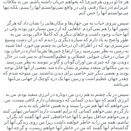
هر جا (و درون هرچیزی) که بخواهم جریان داشته باشم. من به ملاقات
عزیزانم (در دنیا) رفتم، ولی در واقع نمی‌توانستم آنها را ببینم، بلکه تنها
می‌توانستم آنها را حس کنم.
سپس نیروی حیات به من جهان‌ها و مکان‌هایی را نشان داد که هرگز
تصور آنها را هم نمی‌کردم. جاهایی که از زمین بسیار دور بودند ولی در
آنها حیات وجود داشت و جاهای دیگری که کاملاً خالی بودند. من به
طور واضح به یاد دارم که سیاره دیگری را دیدم که در آن دشت وسیع
سرسبزی بود که در اطراف آن درختانی به چشم می‌خورد. آنجا شبیه
به زمین به نظر نمی‌رسید زیرا ارتفاع چمن‌ها تقریباً اندازه درختان بود.
از میان درختان حیوانی عضلانی و عظیم‌الجسه‌ای به سرعت در حال
دویدن بود که چیزی بین اوران‌گوتان و گاو نر تنومند به نظر می‌رسید.
به من مکانهای متعدد بیشتری نشان داده شد. بعضی از آنها قابل توجه
بودند و بعضی دیگر چیز خاصی برای دیدن نداشتند. من متوجه شدم که
چقدر جهان عظیم است و زمین تنها یک ذره کوچک از جهانی بی‌انتها
می‌باشد.
سپس در یک چشم به هم زدن من دوباره در انرژی سفید بودم. من به
انرژی گفتم که تنها دیدن کسانی که دوستشان دارم کافی نیست، من
می‌خواهم که آنها هم من را ببینند و به همین خاطر باید به بدنم
بازگردم. نمی‌خواهم کسانی که برایم اهمیت دارند احساس تنهایی کنند
و می‌خواهم حداقل بتوانم با آنها خداحافظی کنم. آنها گفتند که نگران
نباشم، همه من را به خاطر خواهند داشت زیرا من روی زندگی آنها اثر
گذاشته‌ام. آنها گفتند که من در خاطر آنها خواهم زیست، و گرچه آنها