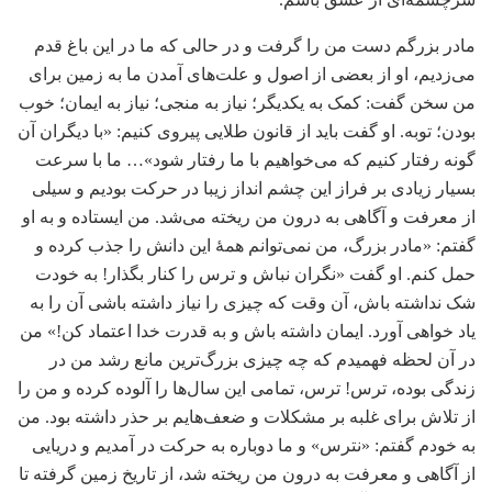
مادر بزرگم دست من را گرفت و در حالی که ما در این باغ قدم
می‌زدیم، او از بعضی از اصول و علت‌های آمدن ما به زمین برای
من سخن گفت: کمک به یکدیگر؛ نیاز به منجی؛ نیاز به ایمان؛ خوب
بودن؛ توبه. او گفت باید از قانون طلایی پیروی کنیم: «با دیگران آن
گونه رفتار کنیم که می‌خواهیم با ما رفتار شود»… ما با سرعت
بسیار زیادی بر فراز این چشم انداز زیبا در حرکت بودیم و سیلی
از معرفت و آگاهی به درون من ریخته می‌شد. من ایستاده و به او
گفتم: «مادر بزرگ، من نمی‌توانم همۀ این دانش را جذب کرده و
حمل کنم. او گفت «نگران نباش و ترس را کنار بگذار! به خودت
شک نداشته باش، آن وقت که چیزی را نیاز داشته باشی آن را به
یاد خواهی آورد. ایمان داشته باش و به قدرت خدا اعتماد کن!» من
در آن لحظه فهمیدم که چه چیزی بزرگ‌ترین مانع رشد من در
زندگی بوده، ترس! ترس، تمامی این سال‌ها را آلوده کرده و من را
از تلاش برای غلبه بر مشکلات و ضعف‌هایم بر حذر داشته بود. من
به خودم گفتم: «نترس» و ما دوباره به حرکت در آمدیم و دریایی
از آگاهی و معرفت به درون من ریخته شد، از تاریخ زمین گرفته تا