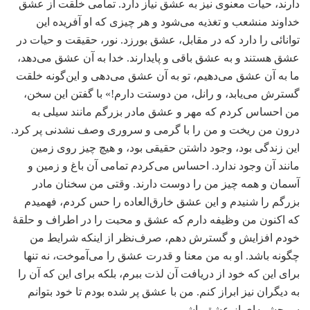
دارند، حیات معنوی نیز به عشق نیاز دارد. تمامی خلقت از عشق
خداوند منشعب و تغذیه می‌شود و هر چیزی که او آفریده این
توانائی را دارد که در مقابل، عشق بورزد. نور، حقیقت و حیات در
عشق هستند و به عشق باقی و پایدارند. خدا به آن عشق می‌دهد،
ما به آن عشق می‌دهیم، تو به آن عشق می‌دهی و این‌گونه خلقت
گسترش می‌یابد، و رانل، من دوستت دارم!» با گفتن این سخن،
من احساس کردم که مهر و عشق مادر بزرگم مانند سیلی به
درون من ریخت و من را با گرمی و سروری وصف نشدنی پر کرد.
این زندگی بود، وجود داشتن حقیقی بود، و هیچ چیز روی زمین
مانند آن وجود ندارد. احساس می‌کردم تمامی آن باغ و زمین و
آسمان و همه چیز من را دوست دارند. وقتی من سخنان مادر
بزرگم را شنیدم و این عشق خارق‌العاده را حس کردم، فهمیدم
که اکنون من وظیفه دارم که عشق و محبت را در اطراف و حلقۀ
خودم افزایش و گسترش دهم، صرف‌نظر از اینکه شرایط من
چگونه باشد. او به من معنا و قدرت عشق را می‌آموخت، نه تنها
برای این که خود از دریافت آن لذت ببرم، بلکه برای این که آن را
به دیگران نیز ابراز کنم. من با عشق پر شده بودم تا خود بتوانم
سرچشمه‌ای از عشق باشم.