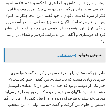
اینجا او سرزنده و بشاش و با ظاهری باشکوه و حدود ۲۵ ساله به
نظر می‌رسید. مادربزرگم حدود دو سال پیش مرده بود، و تا این
فکر از سرم گذشت ناگهان با خود گفتم «من اینجا چکار می‌کنم؟
پس من هم مرده ام!» ناگهان همه چیز منطقی به نظر آمد، مرور
زندگی، تونل، نور، همه به نظر طبیعی می‌آمدند و باید خاطر نشان
کرد که هوشیاری و آگاهی من به‌مراتب قوی‌تر و شفاف‌تر از دنیا
بود.
همچنین بخوانید
تجربه هافور
مادر بزرگم دستش را به‌طرف من دراز کرد و گفت: «با من بیا،
چیزهای زیادی هست که باید ببینی». من گفتم «جیم کجاست؟»
جیم یکی از دوستانم بود که چند ماه پیش در یک تصادف اتومبیل
کشته شده بود. ناگهان من جیم را دیدم که از دور به طرفم می‌آید.
من می‌خواستم به‌طرف او دویده و او را بغل کنم، ولی مادربزرگم
دستش را جلوی من گرفت و گفت «نه نمی‌توانی!». من متعجب