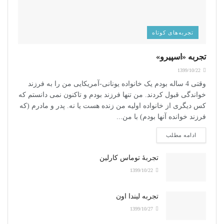
تجربه‌های کوتاه
تجربه «اسپیرو»
1399/10/22
وقتی 4 ساله بودم یک خانواده یونانی-آمریکایی من را به فرزند
خواندگی قبول کردند. من تنها فرزند بودم و تاکنون نمی دانستم که
کس دیگری از خانواده اولیه من زنده هست یا نه. پدر و مادرم (که
فرزند خوانده آنها بودم) با من...
ادامه مطلب
تجربۀ توماس کارلین
1399/10/22
تجربه لیندا اون
1399/10/27