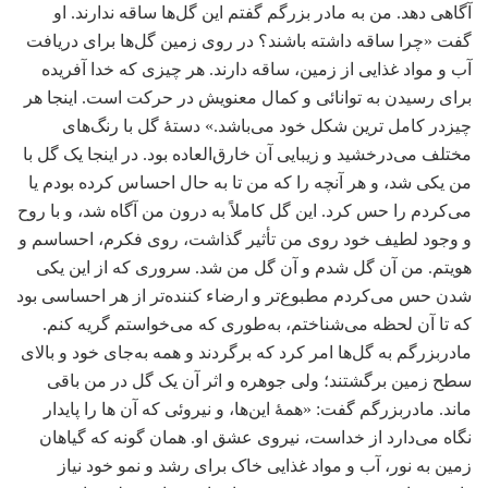
آگاهی دهد. من به مادر بزرگم گفتم این گل‌ها ساقه ندارند. او
گفت «چرا ساقه داشته باشند؟ در روی زمین گل‌ها برای دریافت
آب و مواد غذایی از زمین، ساقه دارند. هر چیزی که خدا آفریده
برای رسیدن به توانائی و کمال معنویش در حرکت است. اینجا هر
چیزدر کامل ترین شکل خود می‌باشد.» دستۀ گل با رنگ‌های
مختلف می‌درخشید و زیبایی آن خارق‌العاده بود. در اینجا یک گل با
من یکی شد، و هر آنچه را که من تا به حال احساس کرده بودم یا
می‌کردم را حس کرد. این گل کاملاً به درون من آگاه شد، و با روح
و وجود لطیف خود روی من تأثیر گذاشت، روی فکرم، احساسم و
هویتم. من آن گل شدم و آن گل من شد. سروری که از این یکی
شدن حس می‌کردم مطبوع‌تر و ارضاء کننده‌تر از هر احساسی بود
که تا آن لحظه می‌شناختم، به‌طوری که می‌خواستم گریه کنم.
مادربزرگم به گل‌ها امر کرد که برگردند و همه به‌جای خود و بالای
سطح زمین برگشتند؛ ولی جوهره و اثر آن یک گل در من باقی
ماند. مادربزرگم گفت: «همۀ این‌ها، و نیروئی که آن ها را پایدار
نگاه می‌دارد از خداست، نیروی عشق او. همان گونه که گیاهان
زمین به نور، آب و مواد غذایی خاک برای رشد و نمو خود نیاز