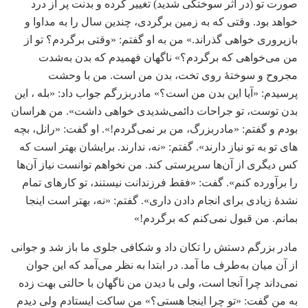
صورت تو (در اثر سوختگی شدید) تغییر کرده و بدنت پر از درد
خواهد بود. وقتی که به زمین برگردی، چندین سال را به مداوا و
بازپروری خواهی گذراند.» من به او گفتم: «وقتی برگردم؟ تو از
من می‌خواهی که برگردم؟» ناگهان فهمیدم که بدن به‌شدت
مجروح و سوختۀ روی تخت، بدن من است. من با وحشت
پرسیدم: «آیا این بدن من است؟» مادربزرگم جواب داد: «بله ، این
بدن توست، تو جراحات دائمی‌شدیدی خواهی داشت». من هراسان
بودم و گفتم: «مادربزرگ، من بر نمی‌گردم!». او گفت: «رانل، بچه
های تو به تو نیاز دارند». گفتم: «نه، ندارند. برایشان بهتر است که
کس دیگری از آن‌ها سرپرستی کند. من نخواهم توانست نیاز آن‌ها
را برآورده کنم». گفت: «فقط فرزندانت نیستند، تو کارهای تمام
نشدۀ زیادی برای انجام دادن داری». گفتم: «نه، بهتر است اینجا
بمانم. من قبول نمی‌کنم که برگردم!»
مادر بزرگم دستش را تکان داد و شکافی جلوی ما باز شد و جوانی
از آن میان به‌طرف ما آمد. در ابتدا به نظر می‌آمد که این جوان
نمی‌داند چرا آنجا است، ولی با دیدن من ناگهان با حالتی بهت زده
به من گفت: «تو چرا اینجا هستی؟» من ساکت ایستادم ولی دیدم