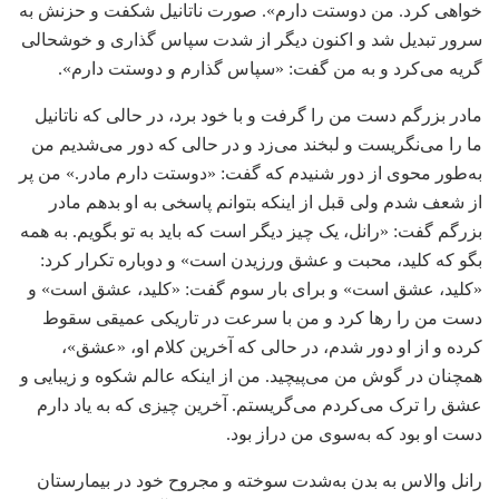
خواهی کرد. من دوستت دارم». صورت ناتانیل شکفت و حزنش به
سرور تبدیل شد و اکنون دیگر از شدت سپاس گذاری و خوشحالی
گریه می‌کرد و به من گفت: «سپاس گذارم و دوستت دارم».
مادر بزرگم دست من را گرفت و با خود برد، در حالی که ناتانیل
ما را می‌نگریست و لبخند می‌زد و در حالی که دور می‌شدیم من
به‌طور محوی از دور شنیدم که گفت: «دوستت دارم مادر.» من پر
از شعف شدم ولی قبل از اینکه بتوانم پاسخی به او بدهم مادر
بزرگم گفت: «رانل، یک چیز دیگر است که باید به تو بگویم. به همه
بگو که کلید، محبت و عشق ورزیدن است» و دوباره تکرار کرد:
«کلید، عشق است» و برای بار سوم گفت: «کلید، عشق است» و
دست من را رها کرد و من با سرعت در تاریکی عمیقی سقوط
کرده و از او دور شدم، در حالی که آخرین کلام او، «عشق»،
همچنان در گوش من می‌پیچید. من از اینکه عالم شکوه و زیبایی و
عشق را ترک می‌کردم می‌گریستم. آخرین چیزی که به یاد دارم
دست او بود که به‌سوی من دراز بود.
رانل والاس به بدن به‌شدت سوخته و مجروح خود در بیمارستان