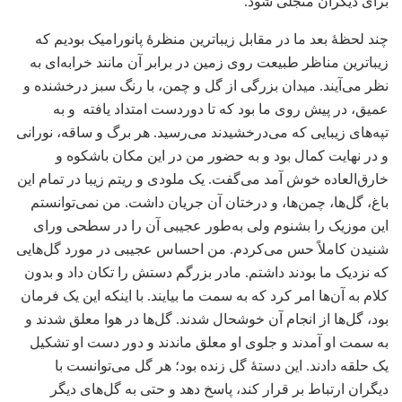
برای دیگران متجلی شود.
چند لحظۀ بعد ما در مقابل زیبا‌ترین منظرۀ پانورامیک بودیم که
زیبا‌ترین مناظر طبیعت روی زمین در برابر آن مانند خرابه‌ای به
نظر می‌آیند. میدان بزرگی از گل و چمن، با رنگ سبز درخشنده و
عمیق، در پیش روی ما بود که تا دوردست امتداد یافته و به
تپه‌های زیبایی که می‌درخشیدند می‌رسید. هر برگ و ساقه، نورانی
و در نهایت کمال بود و به حضور من در این مکان باشکوه و
خارق‌العاده خوش آمد می‌گفت. یک ملودی و ریتم زیبا در تمام این
باغ، گل‌ها، چمن‌ها، و درختان آن جریان داشت. من نمی‌توانستم
این موزیک را بشنوم ولی به‌طور عجیبی آن را در سطحی ورای
شنیدن کاملاً حس می‌کردم. من احساس عجیبی در مورد گل‌هایی
که نزدیک ما بودند داشتم. مادر بزرگم دستش را تکان داد و بدون
کلام به آن‌ها امر کرد که به سمت ما بیایند. با اینکه این یک فرمان
بود، گل‌ها از انجام آن خوشحال شدند. گل‌ها در هوا معلق شدند و
به سمت او آمدند و جلوی او معلق ماندند و دور دست او تشکیل
یک حلقه دادند. این دستۀ گل زنده بود؛ هر گل می‌توانست با
دیگران ارتباط بر قرار کند، پاسخ دهد و حتی به گل‌های دیگر