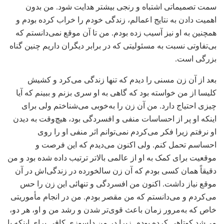
سمت تصمیماتی اشتباه و رنجی بیشتر هدایت شود. من بدون
اهمیت دادن به نتایج اعمالم، زندگی خودم را خراب کرده بودم و
همچنین به او نیز آسیب زده بودم. من تا آن موقع نمی‌دانستم که
بی‌تفاوتی نسبت به مسئولیتی که در برابر دیگران داریم چنین گناه
بزرگی است.
بعد از آن زن مسنی را دیدم که تنها زندگی می‌کرد و کشیش
کلیسا از من خواسته بود که گاهی به او سری بزنم و ببینم که آیا
چیزی احتیاج دارد. من آن زن را به‌خوبی می‌شناختم ولی برای
اینکه او پر از احساسات منفی و افسردگی بود، هیچ‌وقت به دیدن
او نرفتم زیرا فکر می‌کردم نمی‌توانم اثر منفی او را روی
احساسم تحمل کنم. ولی اکنون می‌دیدم که این فرصت و
موقعیت برای کمک به او از عالمی بالاتر ترتیب داده شده بود و من
دقیقاً همان کسی بودم که آن زن سالخورده در زندگی‌اش در آن
موقع نیاز داشت. اکنون من افسردگی و تنهائی این زن را حس
می‌کردم و می‌دانستم که من مقصر بودم. من در انجام مأموریتی
خاص که به‌مرور زمان باعث قوی‌تر شدن و رشد من و او، هر دو،
می‌شد کوتاهی کرده بودم. زیرا در من دلسوزی کافی برای اینکه با