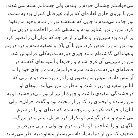
می‌خواستم چشمان خودم را ببندم، ولی چشمانم بسته نمی‌شدند.
من با نیروی خارق‌العاده‌ای که برایم غیرقابل کنترل بود به سمت
نور جذب می‌شدم تا جایی که تشعشع نور در تمام وجود من نفوذ
کرد. من در نور شناور بودم و عشقی که مرا احاطه و درون مرا
پر کرده بود شیرین‌تر و عالی‌تر از هر چه که بتوان آن را تصور کرد
بود. نور من را عوض کرد، من با آن پاک و تصفیه شدم و درد درونم
و هولناکی گذشته‌ام مانند چیزی دوردست به‌کلی فراموش شد.
من در شیرینی آن غرق شدم و زخم‌ها و آسیب‌های گذشته در
فاصله‌ای دوردست پشت سرم فراموش شده و جای خود را به
آرامش دادند. سپس من تصویری را در دوردست دیدم؛ زنی که
لباس سفیدی دربر داشت و به‌طرف من می‌آمد. موهای او
درخشندگی سفیدی داشت و چهرۀ او نیز از نور می‌درخشید. او به
من رسیده و لبخندی زد که پر از محبت بود و گفت: «رانل»، ولی
لبان او حرکت نکردند و متوجه شدم که صدای او را در سرم
می‌شنوم و نه در گوشم. او تکرار کرد «رانل، منم مادر بزرگ».
ناگهان او را شناختم، او مادر مادرم بود ولی با زنی مریض و
ضعیف که من از دنیا به یاد داشتم بسیار متفاوت به نظر می‌رسید.