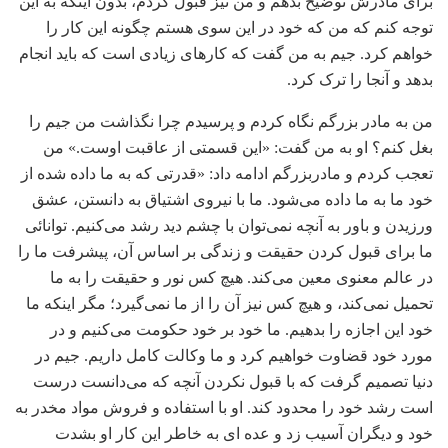
برای مادرش توضیح بدهم و من نیز قبول کردم، بدون اینکه به این
توجه کنم که من که خود در این سوی هستم چگونه این کار را
خواهم کرد. جیم به من گفت که کارهای زیادی است که باید انجام
بدهد و آنجا را ترک کرد.
من به مادر بزرگم نگاه کردم و پرسیدم چرا نگذاشت من جیم را
بغل کنم؟ او به من گفت: «این قسمتی از عاقبت اوست.» من
تعجب کردم و مادربزرگم ادامه داد: «قدرتی که به ما داده شده از
خود ما به ما داده می‌شود. ما با نیروی اشتیاق به دانستن، عشق
ورزیدن و باور به آنچه نمی‌توان با چشم دید رشد می‌کنیم. توانائی
ما برای قبول کردن حقیقت و زندگی بر اساس آن، پیشرفت ما را
در عالم معنوی معین می‌کند. هیچ کس نور و حقیقت را به ما
تحمیل نمی‌کند، و هیچ کس نیز آن را از ما نمی‌گیرد؛ مگر اینکه ما
خود این اجازه را بدهیم. ما خود بر خود حکومت می‌کنیم و در
مورد خود قضاوت خواهیم کرد و ما وکالت کامل داریم. جیم در
دنیا تصمیم گرفت که با قبول نکردن آنچه که می‌دانست درست
است رشد خود را محدود کند. او با استفاده و فروش مواد مخدر به
خود و دیگران آسیب زد و عده ای به خاطر این کار او بشدت