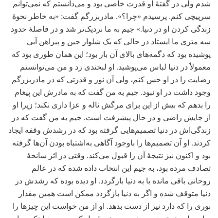
شدم ولی در گفتۀ او قدرت خاصی بود و می‌دانستم که نمی‌توانم
سرپیچی کنم. پرسیدم «چرا؟». مادربزرگم گفت: «به خاطر نحوۀ
زندگی کردن او در دنیا.» جیم به ما نزدیک‌تر شد و در فاصلۀ حدود
سه متری ما ایستاد در حالی که یک شلوار جین و پیراهن آبی
پوشیده بود که دگمه‌های بالای آن باز بود؛ این همان طوری بود که
معمولاٌ در دنیا لباس می‌پوشید. او لبخندی زد و من می‌توانستم
رضایت را در او حس کنم، ولی آن نور و قدرتی که در مادربزرگم
وجود داشت در او نبود. جیم به من گفت که به مادرش این پیغام
را بدهم که بیش از این برای مرگش ناله و عزا داری نکند؛ زیرا او
از جایش راضی و در حال پیشرفت است. جیم به من گفت که در
زندگی‌اش در دنیا تصمیم‌هایی گرفته بود که در رشدش وقفه ایجاد
کردند. او آن تصمیم‌ها را باوجود آگاهی به‌اشتباه بودن آن‌ها گرفته
بود و اکنون نیز نتیجۀ آن را قبول می‌کند. وقتی در اثر سانحۀ
تصادف مرده بود، به جیم این انتخاب داده شده که در عالم
روحانی باقی مانده یا به دنیا بازگردد. او دیده بوده که رشدش در
دنیا متوقف شده و اگر به دنیا بازگردد ممکن است همین مقدار
نوری را که دارد نیز از دست بدهد. او از من خواست این چیزها را