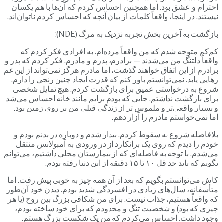
احترام و عشق بود. اما همچنین احساس کردم که آن‌ها با هم یکسان
نیستند. در اینجا، واقعاً کلمات از بیان آنچه که احساس کردم ناتوان‌اند.
بازگشت به آخرین بخش تجربه نزدیک به مرگ (NDE):
کم‌کم متوجه شدم که من واقعاً مرده‌ام. به افرادی فکر کردم که
واقعاً دلتنگ من می‌شدند — برادرم، پدرم و مادرم. فکر کردم که پدر و
برادرم از این اتفاق خواهند گذشت، اما مادرم هرگز نمی‌تواند از این غم
رهایی یابد. نمی‌توانستم باور کنم که قدرت ایجاد چنین رنجی را دارم.
شروع به درخواستی عمیق برای بازگشت کردم. هیچ تمایل شخصی
برای بازگشت نداشتم. جایی که بودم برایم مانند خانه احساس می‌شد
و بسیار واقعی‌تر و ملموس تر از زندگی قبلی من بر روی زمین بود.
اما نمی‌خواستم مادرم را آزار دهم.
بلافاصله شروع به سقوط کردم. بیدار شدم و دوباره در بدنم بودم و
خودم را دیدم که روی یک برانکارد از در ورودی به آمبولانس منتقل
می‌شدم. با توجه به فاصله‌ای که از بیمارستان محلی داشتیم، می‌توانم
بگویم که باید حداقل ۱۰ تا ۱۵ دقیقه از این دنیا رفته بودم.
کاش می‌توانستم بگویم که بعد از آن همه چیز به خوبی پیش رفت. اما
متأسفانه، سال‌های زیادی در افسردگی شدید بودم. دیدن خود آن‌طور
که واقعاً هستیم، جذاب نیست. برای من شکافی بزرگ بین روح (یا هر
چیزی که بود) و شخصیت تنگ و محدودم که برای خود ساخته بودم،
وجود داشت. احساس می‌کردم که من یک شکست بزرگ هستم.