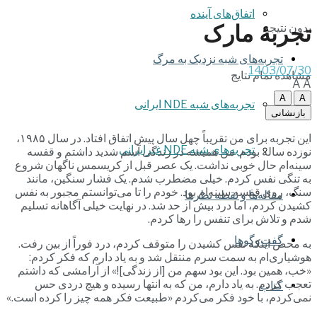
اتفاق‌های آینده
تجربۀ مارک
بدون نتیجه
تجربه‌های شبه نزدیک به مرگ
1403/07/30
مشاهده تمام نتایج
A
A
A
A
تجربه‌های شبه NDE ایرانی
بازنشانی
این تجربه برای من تقریباً چهل سال پیش اتفاق افتاد. در سال ۱۹۸۵،
تجربه‌های شبه NDE غیرایرانی
نوزده ساله بودم. من همیشه در زندگی آسم شدید داشتم و قفسه
سینه‌ام حال خوبی نداشت. یک عصر قبل از کریسمس ناگهان شروع
به تنگی نفس کردم. خیلی مضطرب شدم. یک فشار سنگین، مانند
سنگ، روی قفسه سینه‌ام بود. خودم را تا می‌توانستم مجبور به نفس
مقاله‌ها و نقطه نظرها
کشیدن کردم، اما درد بیش از حد شد. در نهایت خیلی آگاهانه تسلیم
شدم و تلاش برای تنفس را رها کردم.
گفت‌وگوها
به محض اینکه نفس کشیدن را متوقف کردم، درد فوراً از بین رفت.
هوشیاری‌ام به سمت سرم منتقل شد و به یاد دارم که فکر کردم:
«خب، همین بود. این بود سهم من [از زندگی]!» از آرامشی که داشتم
تعجب کردم. به یاد دارم، من که به انتها رسیده و هیچ دردی حس
کتاب
نمی‌کردم، با خود فکر می‌کردم «طبیعت فکر همه چیز را کرده است.»