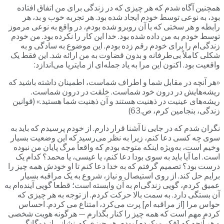
همچنین آگاه شدم که هر چیزی که در زندگی‌ برای من اتفاق افتاده
بود، به نوعی توسط خودم ایجاد شده بود. هر تجربه خوب و بد، هر
رابطه و هر سختی که با آن روبرو شده بودم، در واقع به نوعی مرموز
توسط خودم به من داده شده بود. خدا این کار را نکرده بود. من خودم
زندگی‌ام را برای خودم رقم زده بودم. این موضوع به سادگی و به
شکلی کاملاً بی‌طرفانه و بدون قضاوت به من ارائه شد. این فقط یک
واقعیت بود. اکنون این مرا به یاد جمله‌ای از مایتریا می‌اندازد:
«هر آنچه در مقابل شما و اطراف شماست، اطمینان داشته باشید که
ریشه‌هایش در درون خود شماست. خلقت در درون شماست.
ریشه‌های عینیت در ذهنیت هستند و آن ذهنیت شما هستید.» (قوانین
زندگی، بنجامین کرم، ص.63)
نگران شدم که در جایی نا آشنا قرار دارم. از خودم پرسیدم که باید به
سوی چه کسی دعا کنم، زیرا به نظر می‌رسید که این وضعیت بسیار
وخیم است، به‌ویژه اینکه متوجه بودم که واقعاً مرگ پایان من نبوده
است. اما آیا باید به سوی بودا دعا کنم، یا عیسی، یا محمد؟ کدام یک
درست بود؟ تصمیم گرفتم که به خدا دعا کنم تا او خودش همه چیز را
برایم حل کند. از روی استیصال و نیاز، شروع به یک مراقبه بسیار
عمیق کردم، گویی زندگی‌ام به آن وابسته است؛ قطعا گویی آینده‌ام به
آن بستگی دارد. به سمت بالا حرکت کردم. از توجه به هر چیزی که
حواس مرا [از مراقبه ام] پرت می‌کرد، امتناع می کردم. احساس
کردم مهم است که همه چیز را کنار بگذارم — هرگونه هویت شخصی
و هر آنچه که [فکر میکردم] بودم. هر چیزی که نشانی از دوگانگی