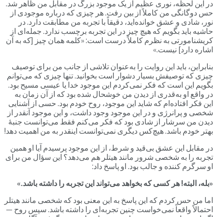
در این لحظه، نوری عظیم از یک موجود بزرگ در مقابل من ظاهر شد.
حس دوگانگی من کاملاً از بین رفت. هر چیزی که درباره موجودی از
نور، شادی و عشق خوانده‌اید، دقیقاً با تجربه من مطابقت دارد. در
حاشیه باید بگویم که هیچ چیز در این تجربه برچسب ندارد. جمله‌ای از
کریشنامورتی به نظرم کاملاً درست است: «کلمه همان چیز [که به آن
اشاره دارد] نیست.»
بنابراین، باید این روایت را به‌عنوان تلاشی از جانب من برای توصیف
چیزی که توصیفش بسیار دشوار است بخوانید. تنها چیزی که می‌توانم
بگویم این است که فکر نمی‌کردم این موجود خدا یا عیسی مسیح بود.
در واقع او به‌قدری از دیدن من خوشحال شده بود که از آن زمان به
این فکر افتاده‌ام که شاید این موجود، روح خودم بود. حسی از آشنایی
شخصی و پرانرژی‌ و در این موجود وجود داشت، و این موجود آنقدر از
دیدن من سرشار از شادی بود که فکر می‌کنم فقط می‌توانست جنبۀ
بهتر خودم باشد. هیچ‌کس دیگری نمی‌توانست اینقدر به من اهمیت دهد!
در مقابل این عشق بی‌قید و شرط، از این موجود پرسیدم آیا او همین
تجربه را به شخصی شرور مانند هیتلر هم می‌دهد؟ این سؤال من برای
او سرگرم کننده و جالب بود. او پاسخ داد:
«بله، البته! هر کسی که بخواهد می‌تواند این تجربه را داشته باشد.»
اما من حس کردم که این پاسخ به این معنی بود که شخصی مانند هیتلر
احتمالاً واقعاً نمی‌خواست چنین تجربه‌ای را داشته باشد. سپس روح —