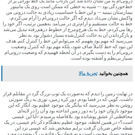
درونی‌ام به من نشان داده شد. این بازتاب مانند یک خط نورانی پر از
خط‌خوردگی بود — شبیه به خطی که ممکن است روی یک مانیتور
بیمارستان ببینید — و این خط با حساسیت زیادی به حالت درونی من
واکنش نشان می‌داد. دیدم که اگر حالت درونی‌ام را آرام می‌کردم،
خط به حالت مستقیم و آرام‌تری در می‌آمد. به‌همین ترتیب، اگر خود را
رها می‌کردم، خط به یک هرج‌ومرج از خطوط درهم‌رفته تبدیل می‌شد
و بازگرداندن آن به حالت کنترل‌شده بسیار دشوار بود. به نظر
می‌رسید که مهم بود بفهمم که می‌توانم این خط را کنترل کنم. هدف
این نبود که خط کاملاً صاف شود، بلکه مهم بود که کنترل وضعیت
درونی‌ام را به دست بگیرم. در آن لحظه فهمیدم که وضعیت درونی‌ام
بسیار بی‌نظم و آشفته بوده است.
همچنین بخوانید
تجربۀ مالا
در نهایت زمین را دیدم که به‌صورت یک توپ بزرگ گرد در مقابلم قرار
داشت، گویی که در فضا بودم. دور کره زمین، نوری به رنگ صورتی
روشن به نظر می‌رسید که بیانگر یک موجود عظیم بود. انگار که این
موجود بازوان خود را به دور زمین انداخته بود و آن را در لایه‌ای
محافظتی از عشق پوشانده بود. بلافاصله پرسیدم: «آیا این عیسی
است؟» در همین لحظه، موجود عظیم به‌هنگام ذکر نام عیسی، در یک
نقطه خاص ضربان گرفت. برایم مشخص شد که عیسی نزد این
موجود بسیار محبوب است و به عنوان یک خادم بزرگ به‌شدت مورد