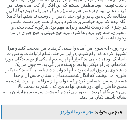
داشت توهمی بود. مطمئن نیستم که این افکار از کجا آمده بودند. من
فرد مذهبی نبودم (و هنوز هم نیستم) و هرگز دین یا مفهوم دوگانگی را
مطالعه نکرده بودم. در واقع، چندان دین را دوست نداشتم. اما کاملاً
آگاه بودم که نباید حواسم پرت شود و باید از همه چیز دست بکشم —
هر چیزی که دوست داشتم و برایم مهم بود، هرگونه کینه، تلخی و
دلخوری. همه چیز باید رها شود. نباید هیچ هویتی با هیچ چیزی در من
وجود داشته باشد.
دو «روح» [به سوی من آمده و] سعی کردند با من صحبت کنند و مرا
تشویق کردند که آرام شوم. (در این مرحله، تمام ارتباطات به‌صورت
تله‌پاتیک بود.) یادم می‌آید که از آنها پرسیدم آیا یکی از نویسندگان مورد
علاقه‌ام، چارلز دیکنز، واقعاً نویسنده بزرگی بود — چون من یک
دانشجوی پر ذوق ادبیات بودم. آنها جواب دادند بله، اما گفتند که دیکنز
طوری می‌نوشت که انگار شخصیت‌های داستان هایش از او جدا
هستند. سپس احساس کردم که حواسم [از مراقبه ام] پرت شده، به
همین خاطر از آنها دور شدم. آنها به من که داشتم به سمت بالا
می‌رفتم نگاه کردند و تصور می‌کردم که پشت سرم، سرهایشان را به
نشانه تأسف تکان می‌دهند.
همچنین بخوانید
تجربۀ نرما ادواردز