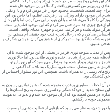
اگر این همان روح بود — مرا در خود جای داد و دربر گرفت. آگاهی
عادی و پایین‌تر من گسترش یافت و کاملاً در این موجود حل شدم.
برای چند لحظه، شخصیت محدود خود را فراموش کردم و با او یکی
شدم. این موجود دارای ویژگی‌ای از فردیتی عظیم، اما خاص بود. این
ویژگی را کاملاً می‌شناختم و با آن هویت یابی می‌کردم، اما با این حال
او از هیچ چیزی جدا نبود. حس می‌کردم که این موجود فناناپذیر است:
هرگز متولد نشده و هرگز نمی‌میرد، و جوهره معنای واقعی است.
احساس می‌کردم که در حال تجربه قلب خود حقیقی ام هستم. این
تجربه شگفت‌انگیز بود — تمرکزی از عشق بی‌کران، هوشی شگرف و
هدفی عمیق.
پس از مدتی، متوجه نوری قرمز در بخشی از این موجود شدم. تا آن
لحظه، همه چیز پر از شادی، خنده و نوری طلایی بود. اما حالا نوری
قرمز و جدی‌تر پدیدار شده بود. به نظر می‌رسید که این نور یا پرتو
قرمز به زمین متصل است، تقریباً مثل یک بند ناف، که آگاهی از
رنج‌های زمینی را به همراه داشت. همچنین، این نور مملو از احساس از
خودگذشتگی بود.
در آن لحظه، به‌طوری پرقدرت متوجه شدم که هنوز توانایی رسیدن به
این سطح شدید از خودگذشتگی و دلسوزی نسبت به رنج انسان‌ها را
ندارم. در همین لحظه بود که از آن موجود جدا شدم و به‌نوعی به هویت
معمولی خودم بازگشتم.
با دور شدن، به نظر می‌رسید که بازتابی از فعالیت ذهنی یا وضعیت