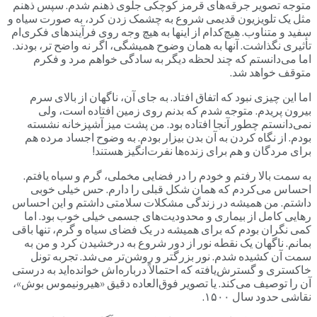
متوجه تصویر جرقه‌های قرمز کوچکی جلوی ذهنم شدم. سپس ذهنم
مثل یک تلویزیون قدیمی شروع به چشمک زدن کرد، به صورت سیاه و
سفید و متناوب. هیچ‌کدام از اینها به هیچ وجه روی فرآیندهای فکری‌ام
تأثیری نگذاشت. آنها به همان وضوح همیشگی، اگر نه واضح تر، بودند.
اما می‌دانستم که چند لحظه دیگر به سادگی خواهم مرد و فکرم
متوقف خواهد شد.
اما این چیزی نبود که اتفاق افتاد. به جای آن، ناگهان از بالای سرم
بیرون پریدم. متوجه شدم که بدنم روی زمین افتاده است، ولی
نمی‌دانستم چطور آنجا افتاده بود. من پشت میز آشپزخانه نشسته
بودم. از نگاه کردن به آن بدن بیزار بودم. به وضوح اجساد مرده هم
برای مردگان و هم برای زنده‌ها نفرت‌انگیز هستند!
به سمت بالا رفتم و خودم را در فضایی مخملی، گرم و سیاه یافتم.
احساس می‌کردم که همان شکل قبلی را دارم. حس خیلی خوبی
داشتم. من همیشه در زندگی مشکلات سلامتی داشتم و این احساس
رهایی کامل از بیماری و محدودیت‌های جسمی خیلی خوب بود. اما
کمی نگران بودم که برای همیشه در یک فضای سیاه و گرم، تنها باقی
بمانم. ناگهان یک نقطه نور از دور شروع به درخشیدن کرد و من به
سمت آن کشیده شدم. نور بزرگتر و روشن‌تر می شد. تجربه تونل
خاکستری و گسترش‌یافته که احتمالاً درباره‌اش خوانده‌اید به درستی
آن را توصیف می‌کند. یا تصویر فوق‌العاده دقیق «هیرونیموس بوش»،
نقاشی حدود سال ۱۵۰۰.