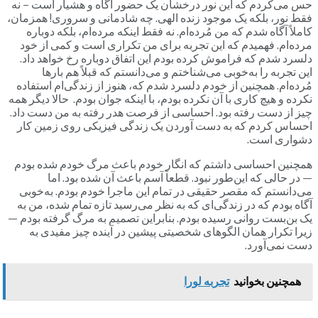
حس می‌کردم که این نور درخشان یک حضور آگاه و هشیار است – نه
فقط نور، بلکه یک موجود زنده الهی. چه شادمانی و سروری! همزمان،
کاملاً آگاه شدم که من مُرده‌ام. نه فقط اینکه مرده‌ام، بلکه دوباره
مرده‌ام. فهمیدم که این تجربه برای من تکراری است و کمی از خود
دلسرد شدم که فراموش کرده بودم این اتفاق دوباره رخ خواهد داد.
این تجربه را به‌خوبی می‌شناختم و می‌دانستم که قبلاً هم بارها
مُرده‌ام. همچنین از خودم دلسرد شدم که، هنوز از زندگی‌ام استفاده
نکرده و هیچ کاری با آن نکرده بودم، با اینکه جوان بودم. حالا دیگر همه
چیز از دست رفته بود. احساسی از فرصت هدر رفته به من دست داد.
احساس کردم که به دست آوردن یک زندگی فیزیکی روی زمین کار
دشواری است.
همچنین احساسی داشتم که انگار خودم باعث مرگ خودم شده بودم
— در حالی که این‌طور نبود. قطعاً آسم باعث آن شده بود. اما
می‌دانستم که مقصر حقیقی در تمام این ماجرا خودم بودم. به‌خوبی
آگاه بودم که در زندگی‌ای که به نظر می‌رسید تازه تمام شده، من به
یک بن‌بست روانی رسیده بودم. بنابراین تصمیم به مرگ گرفته بودم —
زیرا تکرار همان الگوهای شخصیتی پیشین در آینده چیز مفیدی به
دست نمی‌آورد.
همچنین بخوانید
تجربه لورا