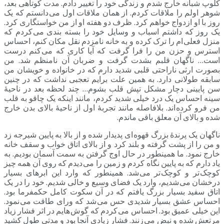
کلوپ شبانه خارج شدم و زندگی خود را تغییر دادم. مدت کوتاهی بعد،
شوهر اولم را ملاقات کردم. از همان ملاقات اول می دانستم که یک
روز با او ازدواج خواهم کرد. ظرف دو هفته او از من خواستگاری کرد.
یک روز که داشتم اسباب و وسایل خود را بسته بندی می کردم که
منزل فعلی ام را ترک کرده و به خانه نامزدم نقل مکان کنم، احساس
استرس و حزن من را فرا گرفت که آیا کاری که می کنم درست
است… ناگهان قلبم بشدت گرفت و ضربان آن نامنظم شد. من
بصورت ارثی ناراحتی قلبی شدید دارم که در خانواده و خویشان من
سابقه طولانی دارد. به همین علت برایم تعجبی نداشت که در چنین
سن پایینی دچار مشکل تپش قلب بشوم… چند لحظه بعد در ناحیۀ
سینه احساس یک درد خیلی شدید کردم، مانند اینکه یک چاقو به قلب
من فرو کرده اند. بلافاصله مانند تجربۀ اول از ناحیۀ بالای بدن خارج
شده و بالای آن معلق باقی ماندم.
ناگهان یک پرندۀ بزرگ قهوه ای پدیدار شده و از بالا به پایین شیرجه زد
و من را از پشت گرفته و بلند کرد و از بالای اتاق خواب و سقف خانه
خارج نمود. ما همینطور در حال اوج گرفتن به سمت آسمان بودیم. به
یاد دارم که به پایین نگاه کردم و زمین را می دیدم که روی آن همه چیز
کوچک تر و کوچک تر می شد. همینطور که وارد این ابرهای بسیار
درخشان می شدیم، وارد یک فضای وسیع و خالی شدیم. خود را در یک
اتاق سفید بسیار بزرگ یافتم که در آن سکوت کامل حکمفرما بود.
احساس عشق بسیار شدیدی حس می شد که ورای طاقت می نمود.
این خیلی عمیق بود. احساس می کردم که گوش هایم در اثر فشار زیاد
مرتعش شده و نبض می زنند. فشار زیادی آنجا بود و مدتی طول کشید