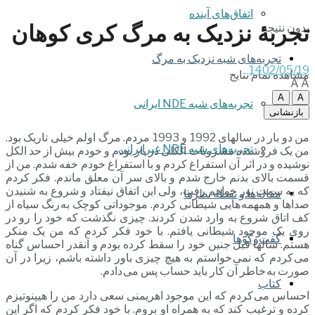
اتفاق‌های آینده
تجربۀ نزدیک به مرگ کری کوهان
بدون نتیجه
تجربه‌های شبه نزدیک به مرگ
1402/05/19
مشاهده تمام نتایج
A
A
A
A
تجربه‌های شبه NDE ایرانی
بازنشانی
من دو بار در سالهای 1992 و 1993 مردم. مرگ اولم خیلی تاریک بود.
تجربه‌های شبه NDE غیرایرانی
من یک فروشنده مشروبات الکلی در بار بودم و خودم بیش از حد الکل
نوشیده و در اثر آن استفراغ کردم و با استفراغ خودم خفه شدم. من از
قسمت بالای بدنم خارج شدم و بالای سر آن معلق ماندم. فکر کردم
که به سمت نور خواهم رفت، ولی این اتفاق نیفتاد و شروع به شنیدن
مقاله‌ها و نقطه نظرها
صداها و همهمه هایی شیطانی کردم. موجوداتی کوچک به رنگ سیاه از
کف اتاق شروع به وارد شدن کردند. چیزی نگذشت که خود را رو در
روی یک موجود شیطانی یافتم. با خود فکر کردم که من یک منکر
گفت‌وگوها
هستم. سالها قبل جنین خود را سقط کرده بودم و آنقدر احساس گناه
می کردم که نمی خواستم به هیچ چیزی باور داشته باشم، زیرا در آن
صورت به خاطر آن کار باید حساب پس می دادم.
کتاب
احساس می کردم که این موجود اهریمنی سعی دارد من را هیپنوتیزم
کرده و ترغیب کند که به همراه او بروم. با خود فکر کردم که اگر این