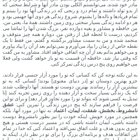
مادر خود شدند. می توانستم الکلی بودن مادر آنها و شرایط سختی که
از بدو تولد داشتند و تمام درد و رنجی که در زندگی آنها بود را ببینم و
تمام فریادها و ناله ها را بشنوم. شروع زندگی هر دوی آنها جهنمی بود و
هر دو ادامه زندگی بسیار سختی روی زمین داشتند. همۀ ما، یعنی من،
من حافظه و مشاور و بقیه دوازده نفر، بزرگ شدن آنها را تماشا می
کردیم، درست تا لحظه قبل از رفتن من. دوباره همه چیز متوقف و
منجمد شده و من به سمت مشاور برگشته و گفتم، من فقط تا یک
نقطه خاص از زمان را بیاد می آورم و نمی توانم بعد از آن را بیاد بیاورم
و می خواهم بدانم بعد از آن چه اتفاقی خواهد افتاد. مشاور به من گفت
که وقتی نیاز شد، حافظه آن قسمت به تو باز خواهد گشت ولی فعلا
می خواهیم روی پنج درس زندگی تمرکز کنی.
به این نکته توجه کن که کسانی که تو را مورد آزار جنسی قرار دادند،
جزو بهترین دوستان تو [در دنیای معنوی] بودند! کسانی که به تو
بیشترین آزار را رساندند بهترین دوست تو هستند. آنها داوطلب شدند
که یک زندگی بسیار سخت و آزار دهنده را روی زمین تجربه کنند [تا
تبدیل به کسی شوند که بتواند تو را مورد تجاوز قرار دهد] و برای تو این
فرصت را فراهم سازند که پنج درس زندگی را تمرین کنی:
عشق
نامشروط، بخشش، شفقت، ایمان، اعتماد
. نه تنها در مورد آنها، بلکه
همچنین در مورد خویش. اینکه خودت را نیز بطور نامشروط دوست
داشته باشی، ایمان داشته باشی که در مسیر درست هستی و هیچ
چیزی بدون هدف و علت اتفاق نمی افتد و اعتماد کنی که خدا در تمام
این اتفاقات هدف و برنامه ای بزرگ را برای تو در نظر دارد. اینکه نه