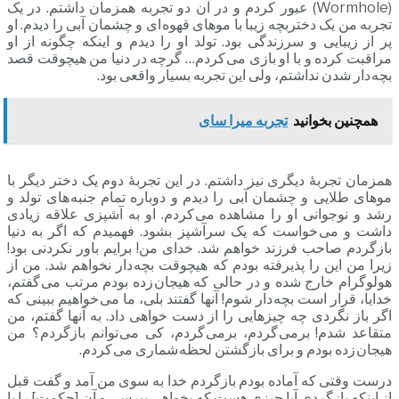
(Wormhole) عبور کردم و در آن دو تجربه همزمان داشتم. در یک
تجربه من یک دختربچه زیبا با موهای قهوه ای و چشمان آبی را دیدم. او
پر از زیبایی و سرزندگی بود. تولد او را دیدم و اینکه چگونه از او
مراقبت کرده و با او بازی می کردم… گرچه در دنیا من هیچوقت قصد
بچه دار شدن نداشتم، ولی این تجربه بسیار واقعی بود.
همچنین بخوانید
تجربه میرا سای
همزمان تجربۀ دیگری نیز داشتم. در این تجربۀ دوم یک دختر دیگر با
موهای طلایی و چشمان آبی را دیدم و دوباره تمام جنبه های تولد و
رشد و نوجوانی او را مشاهده می کردم. او به آشپزی علاقه زیادی
داشت و می خواست که یک سرآشپز بشود. فهمیدم که اگر به دنیا
بازگردم صاحب فرزند خواهم شد. خدای من! برایم باور نکردنی بود!
زیرا من این را پذیرفته بودم که هیچوقت بچه دار نخواهم شد. من از
هولوگرام خارج شده و در حالی که هیجان زده بودم مرتب می گفتم،
خدایا، قرار است بچه دار شوم! آنها گفتند بلی، ما می خواهیم ببینی که
اگر باز نگردی چه چیزهایی را از دست خواهی داد. به آنها گفتم، من
متقاعد شدم! برمی گردم، برمی گردم، کی می توانم بازگردم؟ من
هیجان زده بودم و برای بازگشتن لحظه شماری می کردم.
درست وقتی که آماده بودم بازگردم خدا به سوی من آمد و گفت قبل
از اینکه بازگردی آیا چیزی هست که بخواهی بپرسی و آن [حکمت] را با