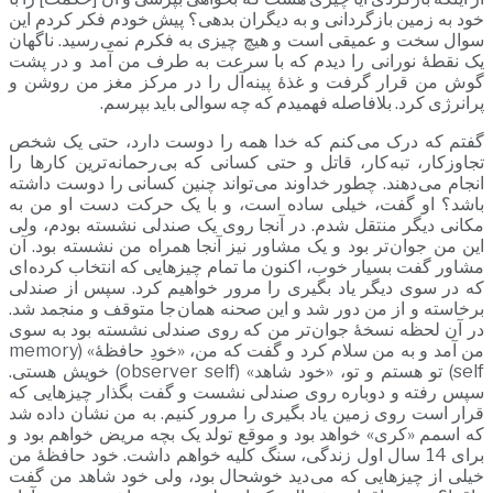
خود به زمین بازگردانی و به دیگران بدهی؟ پیش خودم فکر کردم این
سوال سخت و عمیقی است و هیچ چیزی به فکرم نمی رسید. ناگهان
یک نقطۀ نورانی را دیدم که با سرعت به طرف من آمد و در پشت
گوش من قرار گرفت و غذۀ پینه آل را در مرکز مغز من روشن و
پرانرژی کرد. بلافاصله فهمیدم که چه سوالی باید بپرسم.
گفتم که درک می کنم که خدا همه را دوست دارد، حتی یک شخص
تجاوزکار، تبه کار، قاتل و حتی کسانی که بی رحمانه ترین کارها را
انجام می دهند. چطور خداوند می تواند چنین کسانی را دوست داشته
باشد؟ او گفت، خیلی ساده است، و با یک حرکت دست او من به
مکانی دیگر منتقل شدم. در آنجا روی یک صندلی نشسته بودم، ولی
این من جوان تر بود و یک مشاور نیز آنجا همراه من نشسته بود. آن
مشاور گفت بسیار خوب، اکنون ما تمام چیزهایی که انتخاب کرده ای
که در سوی دیگر یاد بگیری را مرور خواهیم کرد. سپس از صندلی
برخاسته و از من دور شد و این صحنه همان جا متوقف و منجمد شد.
در آن لحظه نسخۀ جوان تر من که روی صندلی نشسته بود به سوی
من آمد و به من سلام کرد و گفت که من، «خودِ حافظۀ» (memory
self) تو هستم و تو، «خود شاهد» (observer self) خویش هستی.
سپس رفته و دوباره روی صندلی نشست و گفت بگذار چیزهایی که
قرار است روی زمین یاد بگیری را مرور کنیم. به من نشان داده شد
که اسمم «کری» خواهد بود و موقع تولد یک بچه مریض خواهم بود و
برای 14 سال اول زندگی، سنگ کلیه خواهم داشت. خود حافظۀ من
خیلی از چیزهایی که می دید خوشحال بود، ولی خود شاهد من گفت