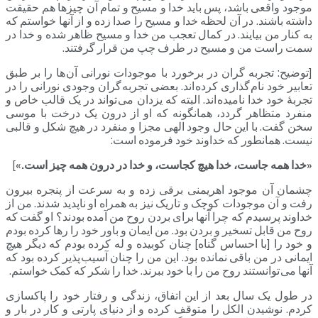
موجود واقعی باشد، پس باید خدا و مسیح و تمام آن چیزها هم حقیقت
داشته باشند. در آن لحظه خدا و مسیح را صدا زده و از آنها خواستم که
به کنار من بیایند. در کمال تعجب من خدا و مسیح ظاهر شده و خدا در
سمت راست من و مسیح در طرف چپ من قرار گرفتند.
[توضیح: تجربه گران در برخورد با موجودات نورانی آن ها را بر طبق
تعابیر خود نام گذاری کرده اند. بعضی تجربه گران وجودی نورانی را در
تجربۀ خود خدا نامیده اند. البته که یزدان می تواند در یک قالب خاص و
منفرد متظاهر گردد، همانگونه که او از درون یک درخت با موسی
سخن گفت. با این حال وجود الهی مجزا و منفرد در هیچ شکل و قالبی
نیست. همانطور که خداوند خود فرموده است:
«خدا همه جاست، خدا هیچ کجاست، و خدا در درون همه چیز است.»
]
چشمان آن موجود اهریمنی برقی زده و به سرعت از پنجره بیرون
رفت و آن موجودات کوچک و تاریک نیز به همراه او ناپدید شدند. من از
خداوند پرسیدم که چرا آنها برای بردن روح من آمده بودند؟ او گفت که
روح من قابل تسخیر و بردن بود. من ایمان و باور خود را رها کرده بودم
و خود را [با احساس گناه] چنان کوبیده و له کرده بودم که دیگر هیچ
ایمانی در من باقی نمانده بود. این من را چنان آسیب پذیر کرده بود که
آنها می توانستند روح من را با خود ببرند. خدا را شکر که کمک خواستم.
در طول یک سال بعد از این اتفاق، زندگی و رفتار خود را پاکسازی
کردم. نوشیدن الکل را متوقف کرده و از دنیای پارتی و کار در بار و