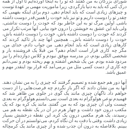
شورای بزرگان به من گفتند که تو را به اینجا آورده ایم تا اول از همه
درک کنی که باید به دنیا بازگردی، زیرا ماموریت مهمی بر عهدۀ توست
و چیزهای زیادی است که باید انجام دهی. دوم برای اینکه بفهمی که
چقدر تو را دوست داریم و تو نیز باید خودت را همین قدر دوست داشته
باشی. اولین مرگ تو به این خاطر بود که خودت را دوست نداشتی،
ولی باید این عشق به خویشتن را درون خود بیابی. آنها مرتب تکرار می
کردند که خودت را دوست داشته باش، خودت را دوست داشته باش،
خودت را دوست داشته باش… همچنین آنها چند بار تاکید کردند که
کارهای زیادی است که باید انجام دهی. من جواب دادم، خدای من،
مگر چه کاری قرار است انجام دهم؟ من قبلا یک فروشنده بار و
شخصی الکلی بودم، در مدرسه موفق نبودم و کلاس دوازده ام را نیز
مردود شده بودم. من یک شخص آشفته و بهم ریخته بودم و نمی دانم
چه کاری از دست کسی مثل من برمی آمد که قرار بود اینقدر مهم و
عمیق باشد.
آنها دور هم جمع شده و تصمیم گرفتند که چیزی را به من نشان دهند.
آنها به من نشان دادند که اگر باز نگردم چه فرصت هایی را از دست
خواهم داد. ناگهان چیزی مانند یک گوی در جلوی من ظاهر شد که
فهمیدم نوعی هولوگرام نه بعدی است. نمی دانستم هولوگرام نه بعدی
چیست ولی آن چیزی بود که به من گفتند. مانند یک کره بود که یک
مکعب درون خود داشت و چهار هرم در آن در یک نقطه به هم می
رسیدند، یک هرم مکعبی درون یک کره. این نقطه درخشش بسیار
زیادی داشت. وقتی با دقت به آن نگاه کردم، می توانستم در آن حرکت
ببینم. بلافاصله به درون آن جذب شده و از چیزی مانند یک کرمچاله