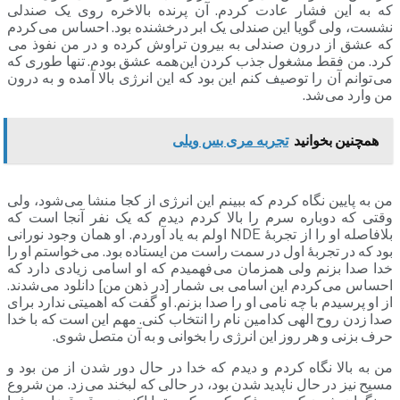
که به این فشار عادت کردم. آن پرنده بالاخره روی یک صندلی
نشست، ولی گویا این صندلی یک ابر درخشنده بود. احساس می کردم
که عشق از درون صندلی به بیرون تراوش کرده و در من نفوذ می
کرد. من فقط مشغول جذب کردن این همه عشق بودم. تنها طوری که
می توانم آن را توصیف کنم این بود که این انرژی بالا آمده و به درون
من وارد می شد.
همچنین بخوانید
تجربه مری بس ویلی
من به پایین نگاه کردم که ببینم این انرژی از کجا منشا می شود، ولی
وقتی که دوباره سرم را بالا کردم دیدم که یک نفر آنجا است که
بلافاصله او را از تجربۀ NDE اولم به یاد آوردم. او همان وجود نورانی
بود که در تجربۀ اول در سمت راست من ایستاده بود. می خواستم او را
خدا صدا بزنم ولی همزمان می فهمیدم که او اسامی زیادی دارد که
احساس می کردم این اسامی بی شمار [در ذهن من] دانلود می شدند.
از او پرسیدم با چه نامی او را صدا بزنم. او گفت که اهمیتی ندارد برای
صدا زدن روح الهی کدامین نام را انتخاب کنی. مهم این است که با خدا
حرف بزنی و هر روز این انرژی را بخوانی و به آن متصل شوی.
من به بالا نگاه کردم و دیدم که خدا در حال دور شدن از من بود و
مسیح نیز در حال ناپدید شدن بود، در حالی که لبخند می زد. من شروع