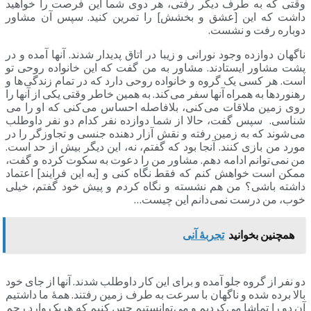
وقتی که به طرف دیگر رفتی، هر دوی شما این فرصت را خواهید
داشت که این [عشق و بخشش] را تمرین کنید. سپس آن مشاور
دوباره رفت و نشست.
ناگهان دوازده وجود نورانی و زیبا در اتاق پدیدار شدند. آنها آمده و در
پشت مشاور ایستادند. مشاور به من گفت که این خانواده روحی تو
است. هر کسی یک گروه و خانواده روحی دارد که در تمام زندگی ها و
رهنوردها به همراه آنها سفر می کند. به همین خاطر وقتی یکی از آنها را
روی زمین ملاقات می کنی، بلافاصله احساس می کنی که او را می
شناسی. سپس گفت، حالا از شما دوازده نفر کدام دو نفر داوطلب
می شوند که به زمین رفته و نقش آزار دهنده جنسی و تجاوزگر را در
مورد من بازی کنند. آنجا بود که گفتم، نه، این دیگر بیش از حد است.
من نمی توانم ادامه دهم. مشاور من را دعوت به سکوت کرده و گفت،
ممکن است خواهش کنم که فقط نگاه کنی و [به این فرایند] اعتماد
داشته باشی؟ من هم نشسته و نگاه کردم و پیش خود گفتم، خیلی
خوب، من درست نمی دانم این چیست…
همچنین بخوانید
تجربۀ آنی
دو نفر از گروه جلو آمده و برای این کار داوطلب شدند. آنها از جای خود
بالا برده شده و ناگهان با سرعت به طرف زمین رفتند. همۀ ما داشتیم
آن دو را تماشا می کردیم و می توانستیم حس کنیم که هریک وارد رحم