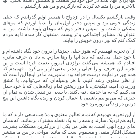
تنها برای آنها، بلکه در حق خود نیز شفقت و بخشش داشته باشی. آنها
بالاخره من را متقاعد کردند که بازگردم و من هم بازگشتم…
وقتی بازگشتم یکسال را در ازدواج با همسر اولم گذراندم که خیلی
زندگی خوبی بود و سپس دختر اول مان را بدنیا آوردم که موهای
مشکی داشت، و سپس دختر دوم که موهای بلوند داشت. من به
عنوان یک مشاور اجتماعی و تراپیست مشغول کار شدم تا به مردم
کمک کنم که نور درون خویش را بیابند.
از آن تجربه فهمیدم که هنوز خیلی چیزها را درون خود نگاه داشته ام و
با خود حمل می کنم که باید آنها را رها سازم. به یاد آن حرف مادرم
افتادم که همیشه می گفت تراژدی امروز، نعمت فردا است و این
تجربه این حرف او را خیلی زنده تر معنی دارتر می کرد… فهمیدم که
همه چیز در نهایت درست خواهد بود. ماموریت ما در اینجا این است که
از نظر معنوی رشد کنیم، با هر وسیله ای که می توانیم، با عشق
ورزیدن، امید، نیکبختی، با دور ریختن تمام زباله هایی که با خود حمل
می کنیم که به ما خدمتی نمی کنند، با سعی در تبدیل شدن به تمام آن
چیزی که می توانیم باشیم، با اعمال کردن و زنده نگاه داشتن این پنج
درس در زندگی روزمره خود…
از این تجربه فهمیدم که تمام تعالیم معنوی و مذاهب سعی دارند که ما
را به هم نزدیک سازند و همه را به یک نقطه مشترک برسانند، که همان
ندای روح الهی است. به نظر من یکی از بزرگترین مشکلات بشریت
مشکل افکار منفی و مسموم است که مانند امواجی در بین ما منتشر
می شوند و همه ما را تحت تاثیر قرار می دهد… این وظیفه ماست که