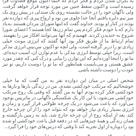
به نگران شدن کردم و فکر کردم که حتما اکنون موقع قضاوت فرا
رسیده است و اکنون سقط جنین من مورد توجه قرار خواهد گرفت.
ولی ناگهان خود را در حالت نشسته روی یک صندلی در پیش روی یک
میز نیم دایره یافتم. آنجا خدا جلوی من بود و ارواح پیری که دوازده نفر
بودند در کنار او بودند. خداوند گفت که اینها شورای مردان هستند. به یاد
دارم که با خودم فکر کردم پس تمام زن ها کجا هستند؟ اعضای شورا
شروع به خندیدن کردند. فهمیدم که آنها می توانند افکار من را بفهمند.
تمام ارتباط ما از طریق فکر بود. آنها گفتند که انرژی مونث خیلی
زیادی تو را دربر گرفته است، ولی آنچه تو اکنون می بینی انرژی مذکر
است، زیرا خیلی توسط انرژی مذکر، یا عدم توازن آن، آسیب دیده ای.
ما تو را اینجا آورده ایم که این توازن را بیابی و درک کنی که چقدر مورد
عشق هستی و می بایست همانطور که ما تو را دوست داریم، تو نیز
خودت را دوست داشته باشی.
شخص اصلی در میان این دوازده نفر به من گفت که ما خیلی
خوشحالیم که مرتکب خودکشی نشدی. من در زندگی بارها و بارها به
خودکشی فکر کرده بودم. آنها به من گفتند که وقتی یک روح مرتکب
خودکشی می شود، با این کار یک شکستگی ناگهانی در ماتریس بوجود
می آورد که باعث می شود در یک چرخه طولانی قرار گیرد و زمان و
انرژی بسیار زیادی نیاز خواهد بود که بتواند خود را از آن چرخه خارج
کند. بعد از اینکه روح از آن چرخه خارج شد، باید به زمین بازگشته و
همان زندگی و همۀ چیزهایی که در دفعه قبل باعث خودکشی او شده
بود را دوباره از اول تجربه کند تا وقتی که درس های خود را فرا گیرد…