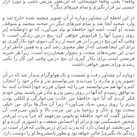
واقعا؟ یعنی واقعا خوشحالی که این طور مریض باشی و مورد آزار
جنسی نیز قرار بگیری و تمام چیزهای دیگر؟
در این لحظه آن مشاور دوباره از آن تصویر منجمد شده خارج شد و
وارد صحنه آنجا شد و تمام چیزهای دیگر در صحنه منجمد و متوقف
شدند. او گفت، آنچه خود حافظۀ تو بیاد می آورد، که تو داوطلبانه [بر
روی زمین] آنها را فراموش خواهی کرد، پنج درس زندگی است، تا
وقتی که این پنج درس را در هر جنبه از زندگی دنیوی خود بکارگیری. تو
برای این اینجا هستی که از نظر معنوی رشد کنی و به همین خاطر او از
دیدن این تجربه های سخت و دشوار هیجان زده است، زیرا هر تجربه
فرصتی است برای بکار گیری آن پنج درس. وقتی این کار را بکنی
رشدی ورای تصور خواهی داشت.
دوباره آن مشاور رفت و نشست و یک هولوگرام پدیدار شد که در آن
تصویر پدر و مادرم را می دیدم. می توانستم پدر و مادر خود را انتخاب
کنم و آنها هم می توانستند من را [به عنوان فرزند خود] انتخاب کنند. ما
به توافق رسیدم که آنها در روی زمین پدر و مادر من باشند. پیش خودم
فکر کردم که آیا خود حافظۀ من عادت می خوارگی و الکلی بودن
پدرم را روی زمین به یاد می آورد؟ زیرا آن سال ها برای من خیلی
سخت بود و حال و روحیۀ پدر من مرتب بالا و پایین می رفت. آن
مشاور گفت که خود حافظۀ تو بخوبی می فهمد که چرا پدرت این قدر
شخص خشمگینی بود و برای او احساس شفقت و دلسوزی کرده و او
را می بخشد. او ایمان دارد که پدرت [برای درس هایی که قرار است در
زندگی یاد بگیری] عالی خواهد بود و بطور نامشروط او را دوست دارد.