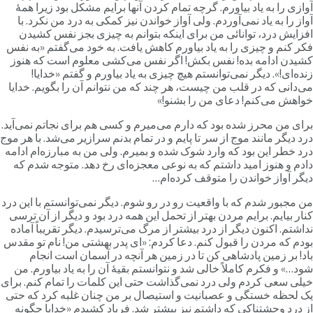
وازی را به یاد بیاورم. گرچه تمام کردن آنها برایم مشکل بود زیرا همۀ
واز را به یاد نمی‌آوردم. ولی آواز خواندن نیز کمکی به درد من نکرد. با
فزایش درد، توانائی من برای اینکه بتوانم به چیزی بجز نفس کشیدن
کر کنم و چیزی را به یاد بیاورم کاهش یافت. به خود می‌گفتم «به نفس
شیدن ادامه بده! نفس بکش! اگر نفس می‌کشی معلوم است که هنوز
نده‌ای!». دیگر نمی‌توانستم هیچ چیزی به یاد بیاورم و گفتم «خدایا!
ی‌دانی که در قلب من چیست، هر چند که من نتوانم آن را بگویم. خدایا
واهش می‌کنم! دعای من را بشنو!»
رای من محرز شده بود که دارم می‌میرم و کسی هم برای نجاتم نمی‌آید.
رد دیگر مانند موج از سر تا پایم و در تمام بدنم سرازیر می‌شد. با هر موج
رد خطر این بود که وارد شوک شده و بمیرم. ولی من به مبارزه‌ام ادامه
ادم و هنوز امید داشتم که به نوعی معجزه‌ای رخ دهد. متوجه شدم که
یگر آواز خواندن را متوقف کرده‌ام…
ن مجبور شدم که با واقعیت رو در رو شوم. دیگر نمی‌توانستم با این درد
نار بیایم. برایم مردن بهتر از تحمل این همه درد بود و دیگر از آن ترسی
داشتم. اکنون دیگر از درد بیشتر از مرگ می‌ترسیدم. دیگر تقریباً آماده
ودم که مردن را قبول کنم. دعا کردم: «ای پدر بهشتی من! نام تو مقدس
اد! بر زمین پادشاهی کن تا در زمین هر آنچه در آسمان است انجام
ود…» و فکرم کاملاً خالی شد و نتوانستم بقیۀ آن را به یاد بیاورم. من
یلی سعی کردم ولی درد نمی‌گذاشت حتی این کلمات را تمام کنم. برای
ک لحظه خستگی و عصبانیت و استیصال بر من چنان غلبه کرد که حتی
ز درد وحشتناکی که داشتم نیز بیشتر شد. فریاد کشیدم «خدایا چگونه