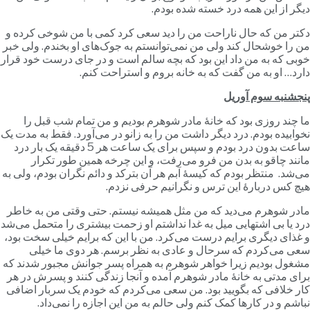
یگر از این همه درد خسته شده بودم.
کتر من که حال ناراحت من را دید سعی کرد کمی با من شوخی کرده و
ن را خوشحال کند ولی من نمی‌توانستم به جوک‌های او بخندم. ولی خبر
وبی که به من داد این بود که بچه سالم است و در جای درست خود قرار
ارد… او به من گفت که به خانه بروم و استراحت کنم.
نجشنبه سوم آوریل
ا چند روزی بود که خانۀ مادر شوهرم بودیم و من تمام شب قبل را
خوابیده بودم. درد دیگر داشت من را به زانو در می‌آورد. فقط به مدت یک
ساعت بدون درد بودم و سپس برای یک ساعت هر 5 دقیقه یک بار درد
انند چاقو به بدن من فرو می‌رفت، و این چرخه همین طور تکرار
ی‌شد. منتظر بودم که کیسۀ آبم هر آن بترکد و دائم نگران بودم، ولی به
یچ کس دربارۀ این ترس و نگرانیم حرفی نزدم.
ادر شوهرم می‌دید که من مثل همیشه نیستم. حتی وقتی من به خاطر
رد یا بی اشتهایی میل به غدا نداشتم او زحمت بیشتری را متحمل می‌شد
 غذای دیگری برایم درست می‌کرد. من با این که برایم خیلی سخت بود،
عی می‌کردم که سرحال و عادی به نظر برسم. هر دوی ما خیلی
شغول بودیم زیرا خواهر شوهرم به همراه پسر جوانش مجبور شدند که
رای مدتی به خانۀ مادر شوهرم آمده و آنجا زندگی کنند و پسرش در هر
ار خلافی که بگویید بود. من سعی می‌کردم که خودم یک سربار اضافی
باشم و در کارها کمک کنم ولی حالم به من این اجازه را نمی‌داد.