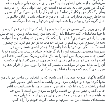
ی‌توانی اجازه دهی اینطور بشود؟ من برای مردن خیلی جوان هستم!
ودک من هنوز حتی به دنیا نیامده است. چرا نمی‌توانی بگذاری ما زنده
مانیم؟ مگر من چکار کرده‌ام؟ چرا این کار را با من می‌کنی؟ آیا من را
ه خاطر چیزی مجازات می‌کنی؟». من با صدای بلند در اتاق خالیم در
ال گریه کردن بودم و با عصبانیت این حرفها را به خدا می‌گفتم.
ز روی بی‌چارگی سعی کردم که خودم را آرام کنم تا بتوانم فکر کرده و
ا خدا معامله‌ای کنم «خدایا! بگذار که بچۀ من زنده بماند و من را به جایش
بر. آیا راضی می‌شوی؟ خدایا! یا اینکه بگذار من زنده بمانم تا بعداً دوباره
چه‌ دار بشوم. من زندگیم را صرف خدمت به تو خواهم کرد. این چطور
ست؟ نه، مگر می‌شود با خدا چانه زد؟ چقدر احمق هستم. من در
درسۀ مسیحی یکشنبه این را یاد گرفته‌ام. خدایا درست می‌گویم؟ تو با
سی چانه نمی‌زنی!» من اینها را به اتاق خالی و تاریک می‌گفتم. «خدا هر
نچه را که می‌خواهد برای دلایلی که خود می‌داند می‌کند. تنها او حکمت
ن را می‌داند. من در موقعیتی نیستم که خدا را مورد سؤال قرار بدهم.»
ن سعی کردم که خود را متقاعد و آرام کنم.
نگاه، ناگهان متوجه صدای آرامی شدم که در ابتدای این ماجرا در دل من
جوا کرده بود: «تو خواهی مرد، ولی واهمه نداشته باش! صبور باش،
یمان داشته باش، دعا کن، و نترس…و بمیر». من با عصبانیت به اتاق
الی گفتم: «پس تمام این قضیه راجع به مردن من است؟ پس چه
خواهم چه نخواهم دیگر موعد من برای مردن است؟ خیلی خوب،
سئله‌ای نیست، من می‌میرم.» و سعی کردم خودم را آرام کنم.