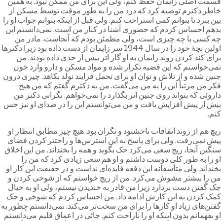
سمت اصلی زایمان حفظ کنم، ولی این برای من ممکن نبود. به همین
اطر دکترم توصیه کرد که درد من را به طور موقت توسط مسکن از
ین ببرد تا بتوانم کمی استراحت کنم. ولی قبل از اینکه بتوانم جواب او را
دهم احساس کردم که حضوری آشنا در کنار من است. نمی‌دانستم این
ه کسی یا چه چیزی است، ولی مطمئن بودم که آنجاست. مادر من
اولین بچۀ خود را در سال 1944 سر زایمان از دست داده بود زیرا دکترها
رای کند کردن روند زایمان به او گاز اتر بیش از حدی داده بودند. من
می‌خواستم که این قضیه تکرار شده و مواد مسکن و دارو وارد خون
نین شده و از تلاش و توان او برای تحمل فرایند تولد بکاهد. چیزی درون
کر من مرتباً این را به من می‌گفت. من به دکترم گفتم که من هیچ
اروئی که بتواند روی جنین اثر بگذارد را نمی‌خواهم. نگرانی دکتر من
یش از پیش افزایش یافت و من می‌توانستم این را در صدای او نیز حس
نم.
یچ هم از روند اتفاقات ناخشنود و نگران بود. هیچ چیز مطابق انتظار او
یش نمی‌رفت. ولی برای پاسخ به این استرس‌ها و راحتتر کردن فضای
نگین آنجا، ریچ سعی می‌کرد جک بگوید و همه را بخنداند. من این اخلاق
و را به طور کلی دوست داشتم و او هم سعی زیادی کرد که من را
خنداند. ولی متأسفانه این دفعه فایده‌ای نداشت و در حقیقت این کار او
ن را بیشتر مشوش می‌کرد. من از ریچ خواستم که از شوخی کردن و
ک گفتن دست بردارد زیرا من قادر به خندیدن نیستم، ولی او به خیال
مک کردن به این کارش ادامه داد. من احساس کردم که شوخی و جک
فتن‌های زیاد او کارها را برای من سخت‌تر می‌کند. نمی‌دانستم چطور به
و بفهمانم بدون اینکه او را ناراحت کنم. جائی در اعماق قلبم می‌دانستم