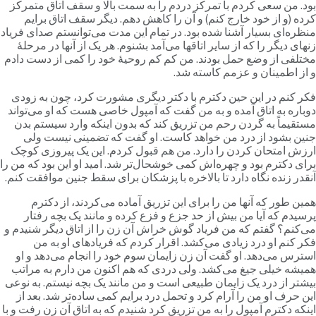
ود. من سعی کردم با تمرکز دردم را به سمت بالا و سقف اتاق متمرکز
رده (و از خود خارج کنم) و آن را کاهش دهم. دیگر سقف اتاق برایم
نظره‌ای بسیار آشنا شده بود. در تمام این مدت می‌توانستم صدای فریاد
نهای دیگر را که از سایر اتاقها می‌آمد بشنوم. هر یک از آنها در مرحلۀ
ختلفی از وضع حمل بودند. من کم کم روحیۀ خود را کمی از دست دادم
 از اطمینان و عزمم کاسته شد.
کر کنم در این حین دکترم با دکتر دیگری مشورت کرد، چون به زودی
وباره به اتاق آمده و به من گفت که آمپول خاصی هست که او می‌تواند
ستقیماً به گردن رحم من تزریق کند که بدون اینکه وارد سیستم بدن
نین بشود از درد من خواهد کاست. او گفت که تضمینی نیست ولی
رزش امتحان کردن را دارد. من هم قبول کردم. این یک پیروزی کوچک
رای دکترم بود و چهره‌اش کمی خوشحال‌تر شد. امید او این بود که من را
نقدر زنده نگاه دارد تا بالاخره با پزشکان برای سقط جنین موافقت کنم.
مین طور که آنها من را برای این تزریق آماده می‌کردند، از دکترم
رسیدم که آیا من بیش از حد جزع و فزع کرده و مانند یک بچه رفتار
ی‌کنم؟ گفتم که من فریاد گوش خراش آن زن را از اتاق دیگر شنیدم و
کر کنم او درد زیادی می‌کشد. اقرار کردم که فریادهای او به من
سترس می‌دهد. او گفت آن زن زایمان سوم خود را انجام می‌دهد و او
میشه خیلی جیغ می‌کشد. ولی دردی که هم اکنون من دارم به مراتب
یشتر از درد یک زایمان طبیعی است و من مانند یک بچه نیستم. به نوعی
ین حرف او من را آرام کرد و تحمل درد برایم کمی ساده‌تر شد. بعد از
ینکه دکترم آمپول را به من تزریق کرد شنیدم که به اتاق آن زن رفت و با