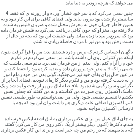
ی‌خواهد که هرچه زودتر به دنیا بیاید.
جنین سعی می‌کرد که با سر خود فشار آورده و از روزنه‌ای که فقط 4
انتیمتر باز شده بود بیرون بیاید. ولی فضای کافی برای این کار نبود و به
مین خاطر جریان خون به مغزش مختل شده و ضربان قلبش به شدت
الا رفته بود. مغز او که خون کافی دریافت نمی‌کرد به قلبش فرمان داده
ود که سریع‌تر بتپد تا زنده بماند. ولی حقیقت این بود که بچه در حال از
ست رفتن بود و من نیز با مردن فاصلۀ زیادی نداشتم.
اگهان احساس کردم که ترس و درد شدیدی بدن من را فرا گرفت بدون
ینکه من کنترلی روی آن داشته باشم. من سعی می‌کردم در فکرم
ودم را آرام کنم، ولی بدنم از من فرمان نمی‌برد. بدنم سعی داشت که
جنینی را که 9 ماه در خود پرورش داده و تغذیه کرده بود را حفظ کند، و
ر عین حال برای بقای خود نیز می‌جنگید. گوئی بدن من خود زمام امور
ا به دست گرفته بود و من و فکرم دیگر کاره‌ای نبودیم. فضای آنجا پر از
گرانی و سردرگمی شده بود. بلافاصله اتاق من پر از رفت و آمد شد و یک
اسک اکسیژن روی صورت من گذاشته و به من گفتند که چطور نفس
کشم تا تنفسم طبیعی شود، ولی من نمی‌توانستم به طور طبیعی تنفس
نم. اکسیژن اضافی علت دیگری هم داشت و آن این بود که بچه با
ارسائی اکسیژن مواجه نشود.
ه جای اتاق عمل من برای عکس برداری به اتاق اشعه ایکس فرستاده
دم. دکترها (اکنون دیگر بیشتر از یک دکتر روی من کار می‌کرد) گفتند
ه باید بفهمند که در رحم من چه خبر است و برای این کار عکس برداری