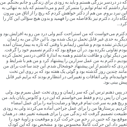
ه در دردسر بزرگی هستم و باید به زودی برای زندگی و جانم بجنگم. من
یاز داشتم که تمام توانم را متمرکز کنم و می‌دانستم که باید به تنهائی به
ین نبرد بروم. من هم از دکتر خواهش کردم که ریچ را از اتاق من بیرون
گاه دارد. دکترم نیز بلافاصله من را فهمید و بدون هیچ سؤالی این کار را
رد…
کترم می‌خواست که من استراحت کنم ولی درد من رو به افزایش بود و
یگر به حدی غیر قابل تحمل نزدیک شده بود. با این حال من به زایمان
زدیک‌تر نشده بودم و شانس زایمانم با وقتی که تازه به بیمارستان آمده
ودم تفاوتی نکرده بود. در آن موقع بود که دکترم تصمیم خود را گرفت.
ن دیگر توان و طاقت نداشتم و همه به اندازۀ کافی دردسر تحمل کرده
ودیم. دکترم به من عمل سزارین را پیشنهاد کرد و من هم با شرایط و
ردی که داشتم از این پیشنهاد خوشحال شدم. این چند ساعت برای من
انند چندین روز گذشته بود و گوئی یک هفته بود که بر روی این تخت
وابیده‌ام. ولی اتفاقات و تغییراتی در انتظارم بودند که برایم غیر قابل
یش بینی بود.
ر پس ذهنم ترس این که سر زایمان و روی تخت عمل بمیرم بود. ولی
ن آن را پس زدم و فقط می‌خواستم که این درد و کابوس پایان یابد. من
 ریچ هم به سرعت تمام فرم‌ها و رضایت‌نامه را برای عمل امضاء
ردیم. پرستارها من را برای عمل جراحی آماده می‌کردند ولی به زودی
بیعت تصمیم گرفت که زندگی من را برای همیشه تغییر دهد. در همان
وقع بود که جنین در رحم من حرکت کرد و موقعیت و زاویۀ خود را
غییر داد. این حرکت کاملاً محسوس بود و مشخص بود که این کودک