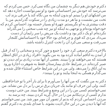
کترم خودش هم دیگر به چشمان من نگاه نمی‌کرد. حس می‌کردم که
ی‌ترسد که خودش نیز احساساتی شود و او نمی‌توانست اجازه دهد که
ن اشکهای او را ببینم. او بدون اینکه به من نگاه کند یا حرفی بزند لب
خت من نشست و ما هر دو مدت زیادی را در سکوت گذراندیم. من با
قت بیشتری به او نگریستم. چهرۀ او بسیار خسته بود. احساس کردم که
ودخواه بوده‌ام و توجهی به اینکه او نیز چه شب سختی را می‌گذراند
کرده‌ام. او یک دکتر بود و داشت یک مریض را سر زایمان از دست
ی‌داد. مردی که قوی و حرفه‌ای بود حالا خود با احساساتش کلنجار
ی‌رفت و سعی می‌کرد آن را تحت کنترل داشته باشد.
الاخره دکترم سعی کرد خود را جمع و جور کرده و سخنانی را که از قبل
ز آمدن به اتاقم آماده کرده بود به من بگوید: «افراد زیادی در اتاق انتظار
ستند که می‌خواهند تو را ببینند. بعضی از آنها مدت زیادی برای دیدن تو
بر کرده‌اند. در شرایط عادی بیمارستان فقط به شوهرت اجازۀ ورود
ه این اتاق را می‌دهد. ولی من در این شرایط خاص استثناء قائل شده و
ی‌گذارم همگی به اینجا بیایند و تو را ببینند».
کتر به من نگفت که من آنها را می‌آورم تا برای بار آخر با تو خداحافظی
نند، ولی این حرف او مانند یک جریان برق ترس را بر دل من نشاند. من
می‌خواستم کسی من را در این وضع و شرایط ببیند. من حتی دوست
دارم کسی از نزدیکانم من را در حال گریه کردن ببیند، چه برسد به
ردن. احساس کردم که بدنم از تصور آن مور مور شد. من نمی‌خواستم
ه آنها با دیدن من در این حال اذیت بشوند. با صدای بلندی به دکترم گفتم