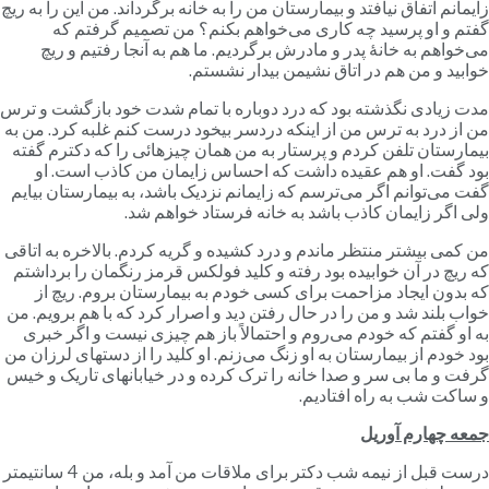
ایمانم اتفاق نیافتد و بیمارستان من را به خانه برگرداند. من این را به ریچ
فتم و او پرسید چه کاری می‌خواهم بکنم؟ من تصمیم گرفتم که
ی‌خواهم به خانۀ پدر و مادرش برگردیم. ما هم به آنجا رفتیم و ریچ
وابید و من هم در اتاق نشیمن بیدار نشستم.
دت زیادی نگذشته بود که درد دوباره با تمام شدت خود بازگشت و ترس
ن از درد به ترس من از اینکه دردسر بیخود درست کنم غلبه کرد. من به
یمارستان تلفن کردم و پرستار به من همان چیزهائی را که دکترم گفته
ود گفت. او هم عقیده داشت که احساس زایمان من کاذب است. او
فت می‌توانم اگر می‌ترسم که زایمانم نزدیک باشد، به بیمارستان بیایم
لی اگر زایمان کاذب باشد به خانه فرستاد خواهم شد.
ن کمی بیشتر منتظر ماندم و درد کشیده و گریه کردم. بالاخره به اتاقی
ه ریچ در آن خوابیده بود رفته و کلید فولکس قرمز رنگمان را برداشتم
ه بدون ایجاد مزاحمت برای کسی خودم به بیمارستان بروم. ریچ از
واب بلند شد و من را در حال رفتن دید و اصرار کرد که با هم برویم. من
ه او گفتم که خودم می‌روم و احتمالاً باز هم چیزی نیست و اگر خبری
ود خودم از بیمارستان به او زنگ می‌زنم. او کلید را از دستهای لرزان من
رفت و ما بی سر و صدا خانه را ترک کرده و در خیابانهای تاریک و خیس
 ساکت شب به راه افتادیم.
معه چهارم آوریل
درست قبل از نیمه شب دکتر برای ملاقات من آمد و بله، من 4 سانتیمتر