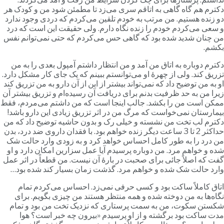
کترم هم گاه گاهی به اتاقم سری می‌زد تا مطمئن شود من و کودک هر
و زنده هستیم. من مرتب به خودم تلقین می‌کردم که دردی وجود ندارد
 سعی می‌کردم خودم را زنده نگاه دارم. ولی حقیقت این است که درد
ن چنان شدید شده بود که گاهی حس می‌کردم که حتی نمی‌توانم نفس
کشم.
کترم دوباره به اتاق من آمد و من انتظار داشتم آمپول بعدی را به من
زریق کند. ولی از چهرۀ او می‌توانستم ببینم که یک جای کار مشکل دارد.
و به من توضیح داد که نمی‌تواند بیشتر از این از آن دارو به من تزریق کند
یرا من به حد ظرفیت بدنم برای دریافت آن رسیده‌ام و تزریق بیشتر آن
مکن است من را بکشد. جالب اینجا است که من داشتم می‌مردم، فقط
یمارستان نمی‌خواست که مرگ من در اثر تزریق زیادی این دارو باشد!
کترم لب تخت من نشسته و خیلی رک و بدون حاشیه توضیح داد که من
حداکثر 2 تا 3 ساعت دیگر زنده خواهم بود. با فقدان داروی ضد درد، بدن
ن درد را به طور کامل احساس خواهد کرد و به زودی وارد حالت شک
ده و خواهم مرد. من دوباره پرسیدم آیا عمل سزارین امکان دارد و او
فت که اصلاً جائی برای صحبت در بارۀ آن نیست. من قطعاً در اثر عمل
ارد حالت شک شده و خواهم مرد. گذشت زمان بسیار کند شده بود…
تاق کاملاً ساکت بود و کسی حرفی نمی‌زد. احساس می‌کردم تمام
گاه‌ها به من دوخته شده و همه منتظر هستند من چیزی بگویم. برای
کستن سکوت، من به سمت پرستاری که نزدیک تخت من بود و تمام
دت ساکت بود برگشته و از او پرسیدم «بیرون چه خبر است؟ هوا