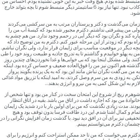
نبسط شده بودم. هیچ وقت خبر به این خوبی نشنیده بودم. احساس من
کاذب نبود. تنها نیاز بود 6 سانتیمتر دیگر منبسط شوم تا بچه بتواند خارج
ود.
مان می‌گذشت و دکتر و پرستاران مرتب به من سرکشی می‌کردند
لی من پیشرفتی نداشتم. دکترم مجبور شده بود که کیسۀ آب من را
اره کند و نگران بود که دیگر آبی در رحمم وجود ندارد. من هم چشم به
اه بودم که زودتر از این مرحله عبور کنم. دکترم به من توضیح داد که
چه دیگر در موقعیت مناسب برای زایمان قرار ندارد، ولی نگران نباشم.
ن به پهلو خوابیدم و گذاشتم تا به تدریج جاذبه و طبیعت روند خود را طی
نند. ولی مشکل اینجا بود که بی خوابی‌ها و غدا نخوردن‌های چندین روز
ذشته هم اکنون نیز من را فوق‌العاده ضعیف و حساس کرده بود. اینکه
ه من می‌گفت نگران نباش مانند این بود که به یک پرنده بگویند پرواز
کن. به زودی به من سرم وصل کردند، به امید اینکه با تزریق مواد غذائی
ازم به این شکل کمی به من نیرو و انرژی بدهند…
وهرم ریچ از شروع این امتحان سخت در کنار من بود و تنها شخص از
انوادۀ من بود که اجازه داشت در اتاق من باشد. بقیه در اتاق انتظار
ودند. مدت زیادی نگذشت که من برای اولین بار با درد شدید یک زایمان
مام و کمال آشنا شدم. این درد طاقت فرسا بدون توقف بود و هیچ
خفیفی نیز برای آن در افق دید نبود. با گذشت زمان افزایش نگرانی را در
شمان دکترم می‌توانستم ببینم.
کترم می‌خواست که من تا حد ممکن استراحت کنم و انرژیم را برای