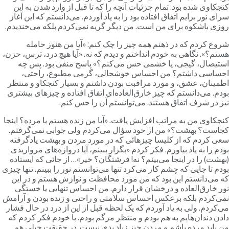
نجکاوی شده بود. تمام جزئیات آنچه را که تا قبل از وارد شدن به این
رای نور برایم اتفاق افتاده بود را به یاد آوردم. می‌دانستم که این آغاز
وزی باشکوه برای من است. من دیگر گریه نمی‌کردم بلکه می‌خندیدم.
روع کردم که در ذهنم همه چیز را چک کنم: «آیا من هنوز حامله
ستم؟». نگاهی به خودم انداختم و دیدم که نه. «آیا هیچ درد، ترس، حزن،
ستیصال، گیجی، یا خشمی حس می‌کنم؟» پاسخ منفی بود. پس چه
حساسی داشتم؟ من احساس خوشحالی، گرمی مطبوع، راحتی،
طمینان، عشق، و مورد مراقبت بودن داشتم و بسیار کنجکاو و منتظر
ودم. می‌دانستم که چیز خارق‌العاده‌ای اتفاق افتاده و چیزهای بیشتری
یز در شرف اتفاق هستند. می‌توانستم آن را حس کنم.
نجکاوی من به مراتب افزایش یافت. «آیا من زنده هستم یا مرده؟ اینجا
جاست؟ بهشت؟» من از خود سؤال می‌کردم ولی جوابی نمی‌گرفتم.
عی کردم که از کلیسا چیزهائی که در مورد مردن و بهشت یادگرفته
ودم را به یاد بیاورم. فکر کردم «بگزار ببینم، آیا دروازه‌های مرواریدی
بهشت) را در اینجا می‌بینم؟ نه! فرشتگان؟ خیر»… از جائی که ایستاده
ودم تا جایی که چشم کار می‌کرد تنها می‌توانستم نور را ببینم. تنها چیزی
ه می‌دانستم این بود که من مورد محافظت و نوازش هستم و در این
ور خارق‌العاده و درخشان قرار دارم. من احساس تنهایی یا خستگی
می‌کردم بلکه برعکس احساس سلامتی و راحتی و زنده بودن و آرامش
ی‌کردم. ولی به یاد آوردم که یک لحظه قبل از این از درد در حال فشار
ادن دندان‌هایم به هم بودم و منتظر مرگم بودم. با خودم فکر کردم که
ن باید مرده باشم و مردن چیز زیاد بدی نیست. در حقیقت خیلی هم