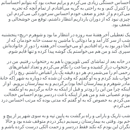
حساس خستگی زیادی می‌کردم و برایم سخت بود که بتوانم احساساتم
ا کنترل کنم، و به راحتی به گریه می‌افتادم. از تمام آنچه که تجربه
ی‌کردم و از عجز و ضعف خودم احساس سرخوردگی می‌کردم. این
یزی نبود که از دوران بارداریم انتظار داشتم، توقع من خوشحالی و
عف بود.
ک تعطیلی آخر هفنۀ سه روزه در انتظار ما بود و شوهرم «ریچ» پنجشنبه
ب از سر کار آمد و ما دوتائی با ماشین به سمت خانه خودمان که از
نجا دور بود به راه افتادیم. او می‌خواست آخر هفته را دور از خانواده‌اش
پری کند و من هم می‌خواستم یک گوشه پیدا کرده و تنها قایم شوم.
ر خانه بعد از تماشای کمی تلویزیون با هم به رختخواب رفتیم. من در
ختخواب دراز کشیده و ساعت را نگام می‌کردم و تعداد انقباض‌های
حمی ‌ام را می‌شمردم. هر دو دقیقه یک بار انقباض داشتم. ریچ را از
واب بلند کردم و به او گفتم که وقت آن شده که دوباره به شهر (که خانۀ
ادر شوهرم و بیمارستان آنجا بود) برگردیم و به بیمارستان برویم. او از
ینکه چرا من این را زودتر و قبل از اینکه به خانه برگردیم به او نگفته
ودم عصبانی شد و من هم از اینکه باعث دردسر بودم احساس خجالت
ی‌کردم. به خصوص که به او گفتم که مدتی بوده که مرتب احساس درد
ی‌کردم.
ب تاریک و بارانی و راه برگشت به پایین تپه و به سوی شهر پر از پیچ و
م بود. وقتی به بیمارستان رسیدیم دیگر دردم متوقف شده بود و حالا
گران این بودم که نکند فقط دردسر و زحمت الکی درست کرده‌ باشم و