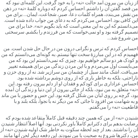
ز زبان من بیرون آمد حالت «نه» را به خود گرفت. این کلمه‌ای نبود که
ن قصد گفتن آن را داشتم. احساس کردم که دوباره کلمۀ «نه» در ذهن
ن نقش می‌بندد، همراه کلمات دعا، صبر، شجاعت، ایمان… برای من
ین کافی بود. احساس می‌کردم که به دعای من جواب داده شده است.
ی‌دانستم که این به این معنی است که باید بگویم «نه». خدا برای من
صمیم گرفته بود و او نمی‌خواست که من فرزندم را بکشم. سرسختی
ن شروع شد…
حساس کردم که ترس و نگرانی درون من در حال حل شدن است. من
همیدم که در این مبارزۀ سخت تنها نیستم. به گونه‌ای می‌دانستم که من
 کودک هر دو سالم خواهیم بود. چیزی که نمی‌دانستم این بود که من
ی‌بایست اول می‌مردم و با این مردن زندگی من برای همیشه تغییر
ی‌یافت. اشک مانند سیل از چشمان من سرازیر شد. نه از روی حزن و
اراحتی، بلکه به خاطر باری که از روی دوشم برداشته شده بود.
حساس عزاداری برای کودکم و فقدان او از دلم بیرون رفته بود. این
نه» متعلق به من نبود، بلکه از جائی بیرون از این دنیا و زندگی آن آمده
ود، گرچه بر روی لبان من شکل گرفته بود. این حس و حضور با من ماند
 به شهامت من افزود تا جائی که من دیگر نه با نجوا، بلکه بلند و با
اطعیت «نه» را می‌گفتم.
نیدن «نه» از من که همین چند دقیقه قبل کاملاً متقاعد شده بودم که
ضایت بدهم برای دکترانم کاملاً باور نکردنی بود. آنها اصلاً انتظار شنیدن
ن را نداشتند. بعد از چند لحظه سکوت به خاطر شک اولیه‌ شنیدن «نه» از
ن، دکترها شروع به صحبت با من نمودند. این دفعه دیگر لحن آنها مانند