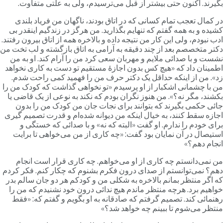
گیرند. اکنون حتی بیشتر از قبل می‌ترسیدم، ولی به علتی متفاوت.
ر کمال تعجب تمام کسانی که در اتاق بودند، ناگهان من فریاد بلندی
شیده و به همه گفتم که تنهایم بگذارید. من هرگز در زندگیم اینقدر بی
دب نبودم، ولی این کار من نتیجه داده و بالاخره همه از اتاق بیرون رفتند.
کتر متخصصم بعد از چند دقیقه به آرامی به اتاق بازگشته و لب تخت من
شست و با صدائی ملایم و مهربان سعی کرد من را آرام کند. او به من
طمینان داد که «هیچ کس بدون اجازۀ مستقیم تو دست به کاری نخواهد
د». من از اینکه حداقل یک دکتر حرف من را فهمید کمی راحت شدم.
ن با چشمانی اشکبار از او پرسیدم «تو نخواهی گذاشت که کودک من را
کشند، مگر نه؟». من هنوز نگران بودم که نکند به نوعی از یک قاضی یا
ائی حکمی بگیرند که بتوانند برای نجات جان من کودک من را بدون
جازه سقط کنند، به خیال اینکه من دیوانه شده‌ام و قدرت تصمیم گیری
رای خودم را ندارم. او گفت «البته که نه» و با صدائی که خستگی و
ستیصال در آن نمایان بود گفت: «چه کاری از من می‌خواهی تا برایت
نجام دهم؟»
ن نمی‌دانستم چه کاری از او می‌خواهم. چه کاری قرار است انجام
هم؟ نمی‌توانستم از صدای درون فکرم بشنوم که چکار کنم. فکر کردم
ه اگر منتظر بمانم بالاخره به شکلی من و کودکم هر دو جان سالم بدر
واهیم برد. هرچه منتظر ماندم هیچ ندائی درون خود نشنیدم که من را
هنمائی کند. تصمیم گرفتم که صادقانه به او بگویم و گفتم که: «فقط
نتظر می‌شوم تا ببینم چه خواهد شد؟»