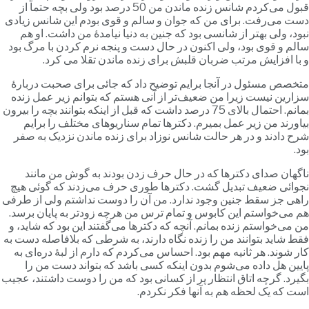
قبول می‌کردم شانس زنده ماندن من 50 درصد بود ولی بچه حتماً از
ست می‌رفت. برای من که جوان و سالم و قوی بودم این شانس زیادی
بود، ولی بهتر از شانسی بود که جنین به دنیا نیامدۀ من داشت. او هم
الم و قوی بود، ولی اکنون در حال دست و پنجه نرم کردن با مرگ بود
 با افزایش مرتب ضربان قلبش برای زنده ماندن تقلا می کرد.
تخصص مسئول در آنجا برایم توضیح داد که جائی برای صحبت دربارۀ
زارین نیست زیرا من ضعیف‌تر از آنی هستم که بتوانم زیر عمل زنده
بمانم. احتمال بالای 75 درصد داشت که قبل از اینکه بتوانند بچه را بیرون
یاورند من زیر عمل بمیرم. دکترها تمام سناریوهای مختلف را برایم
رح دادند و در هر حالت شانس نوزاد برای زنده ماندن نزدیک به صفر
ود.
اگهان صدای دکترها که در حال حرف زدن بودند به گوش من مانند
جوائی ضعیف تبدیل گشت. دکترها طوری حرف می‌زدند که گوئی هیچ
اهی جز سقط جنین وجود ندارد. من آن را دوست نداشتم ولی از طرفی
م می‌خواستم این کابوس و تمام ترس من هرچه زودتر به پایان برسد.
ن می‌خواستم زنده بمانم. آنچه که دکترها می‌گفتند این بود که شاید، و
قط شاید بتوانند من را زنده نگاه دارند، به شرطی که بلافاصله دست به
ار شوند. هر ثانیه مهم بود. احساس می‌کردم که دارم از لبۀ دره‌ای به
ایین هل داده می‌شوم بدون اینکه کسی باشد که بتواند دست من را
گیرد. گرچه اتاق انتظار پر از کسانی بود که من را دوست داشتند، عجیب
ست که یک لحظه هم به آنها فکر نکردم.