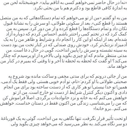
نه! در حال حاضر نمی‌خواهم کسی به اتاقم بیاید». خوشبختانه لحن من
ه اندازۀ کافی قاطع بود و دکترم هم با من بحثی نکرد.
ن به او گفتم «من از تو می‌خواهم که تمام دستگاه‌هائی که به من متصل
ستند را قطع کنی». بعد از سکوتی طولانی، او سرش را به نشانۀ قبول
کان داد و تمام دستگاه‌ها را قطع کرده و از من دور کرد. سپس به من
مک کرد که در تختم کمی راحتتر باشم. احساس کردم که دوباره آزاد
ده‌ام. بعد از اینکه او این کار را انجام داد و شرایط و ظاهر من را به یک
دمیزاد نزدیک‌تر کرد، خودش روی صندلی که در کنار تخت من بود دست
ه سینه نشسته و سرش را پایین انداخت، گویی در حال دعا است. من
دتی منتظر ماندم که او چیزی بگوید ولی بالاخره از او پرسیدم که چکار
ی‌کند؟ او گفت که لحظه به لحظه تا آخر و تا وقتی که بمیرم در کنار من
واهد ماند.
ن از جائی درونم که برای مدتی مخفی و ساکت مانده بود شروع به
حبتی طولانی با او کردم: «تام، تو آدم خوبی هستی. ولی فقط یک آدمی،
مین! تو خدا نیستی! تو هر کاری که از دستت ساخته بود برای من انجام
ادی و اکنون دیگر کنترل شرایط از دست تو خارج است. من از تو
واهش می‌کنم که به خانه و نزد خانواده‌ات برگردی. اصلاً فراموش کن
ه من را می‌شناسی. زندگی من اکنون فقط در دستان خداست. خواهش
ی‌کنم…برو خانه!»
و تحت تأثیر قرار نگرفت. تنها نگاهی به من انداخت، گوئی به یک قورباغۀ
و سر نگاه می‌کند. به نظر می‌رسید که می‌خواهد چیزی بگوید ولی