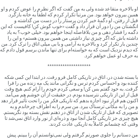
و بالاخره متقاعد شده ولی به من گفت که اگر نظرم را عوض کردم و او
مین بیرون خواهد بود. من مرتباً تکرار کردم که لطفاً به خانه بازگرد.
بل از رفتن، او دگمۀ خبر کردن پرستار را در دست من گذاشته و
نگشتان من را دور آن قرار داد و گفت «خوب گوش کن! کافیست که این
گمه را فشار دهی و من بلافاصله اینجا خواهم بود. خیلی خوب؟ به یاد
اشته باش که اگر چیزی نیاز داشتی من همین بیرون هستم» و این را
ندین بار تکرار کرد و بالاخره به آرامی و با بی میلی اتاق را ترک کرد. من
ه دیدم نزدیک است که به خواسته‌ام برای تنها ماندن برسم قول دادم که
ه حرف او عمل خواهم کرد.
********************
ا بسته شدن در، اتاق در تاریکی کامل فرو رفت. در ابتدا این کمی شکه
ننده بود و احساس کردم ترس و نگرانی مانند یک مه زنده من را فرا
رفت. به خود گفتم بس کن! و سعی کردم خودم را آرام کنم. هیچ وقت
بل از این از تاریکی نترسیده بودم. در حقیقت از آن خوشم هم می‌آمد.
کنون هم قرار نبود اجازه بدهم که تاریکی فکر من را تحت تأثیر قرار دهد
 من را به مکانی ترسناک ببرد. من سرم را به اطراف چرخاندم و به
صویری که قبل از تاریک شدن از اتاق در ذهنم نقش بسته بود نگریستم.
یچ چیزی جز تاریکی کامل آنجا نبود و ذره‌ای از نور وارد اتاق نمی‌شد تا
قتی که چشمانم کاملاً به تاریکی عادت کردند.
ن دستانم را جلوی صورتم گرفتم ولی نمی‌توانستم آن را ببینم. پیش