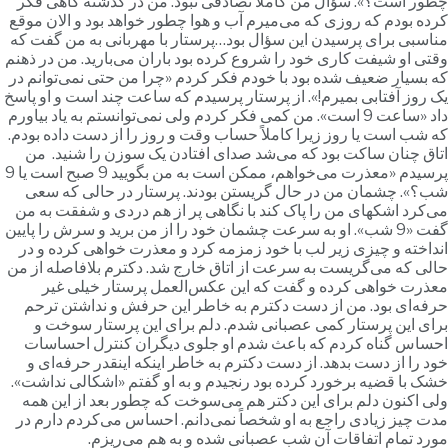
طور است؟». سؤال من کاملاً تصادفی نبود. من در گذشته گاهی فکر
رده بودم که روزی که می‌میرم آب و هوا چطور خواهد بود و الان موقع
ناسبی برای پرسیدن این سؤال بود…پرستار با مهربانی به من گفت که
قتی او شیفت کاری خود را شروع کرده بود باران می‌بارید. من در ذهنم
ه بسیار ضعیف شده بود با خودم فکر کردم «چرا من حتی نمی‌توانم در
ک روز آفتابی بمیرم!». از پرستار پرسیدم که ساعت چند است و او پاسخ
داد «ساعت 9 است». من کمی فکر کردم ولی نمی‌توانستم به یاد بیاورم
ه شب است یا روز زیرا کاملاً حساب وقت و روز را از دست داده بودم.
تاق چنان ساکت بود که می‌شد صدای افتادن یک سوزن را شنید. من
پرسیدم «معذرت می‌خواهم، ممکن است به من بگویید 9 صبح است یا 9
ب؟». چشمان من در حال گریستن بودند. پرستار در حالی که سعی
ی‌کرد اشکهای من را پاک کند با نگاهی پر از هم دردی و شفقت به من
گفت «9 شب». او به سرعت چشمان خود را از من برید و سرش را پایین
نداخته و چیزی زیر لب با خود زمزمه کرد و معذرت خواهی کرده و در
الی که می‌گریست به سرعت از اتاق خارج شد. دکترم بلافاصله از من
عذرت خواهی کرده و گفت که این عکس‌العمل پرستار خیلی غیر
رفه‌ای بود. من از دست دکترم به خاطر این حرفش و نداشتن ترحم
رای این پرستار کمی عصبانی شدم. دلم برای این پرستار سوخت و
حساس گناه کردم که باعث شدم او جلوی دیگران کنترل احساسات
ود را از دست بدهد. از دست دکترم به خاطر اینکه اینقدر حرفه‌ای و
شک با قضیه برخورد کرده بود رنجیدم و به او گفتم «اشکالی نداشت».
لی اکنون دلم برای این دکتر هم می‌سوخت که چطور بعد از این همه
دت چیز زیادی راجع به او شخصاً نمی‌دانم. احساس می‌کردم دارم در
ورد تمام اتفاقات آن شب عصبانی شده و به هم می‌ریزم.