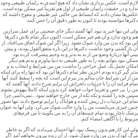
ازم است. عکس برداری نشان داد که هیچ امیدی به زایمان طبیعی وجود
دارد و در حقیقت زایمان طبیعی از اول هم تقریباً غیر ممکن بوده است.
کس‌ها نشان دادند که انبساط من حالتی غیر طبیعی و معوج داشته که
کترها نتوانسته بودند تا کنون به طور دقیق آن را حس کنند.
لی این تنها خبر بد نبود. آنها گفتند دیگر جای صحبتی برای عمل سزارین
م وجود ندارد و آن هم غیر ممکن است. اکنون دیگر تمام تلاش دکترها
ین بود که بدن من وارد شوک نشود. زیرا اگر این شوک اتفاق می‌افتاد، از
ن بازگشتی وجود نداشت. دکترها در این باره متفق‌القول بودند، و پیش
ینی آنها دربارۀ وضع من از بد به بدتر و به وخیم پیشرفت کرده بود.
مکن نبود بتوانم بچه را به طور طبیعی به دنیا بیاورم و بدنم هم دیگر
مکان تحمل یک عمل جراحی را نداشت. من بین شرایط و انتخاب بد و
دتر گیر کرده بودم. آخرین نظر تمام دکترها این بود که تنها راه برای اینکه
ن از این شرایط جان سالم بدر ببرم این است که بچه را سقط کنند. آنها
مام فرایند آن را با جزئیات دلخراش آن برایم شرح دادند. آنها گفتند که
ن را بی حس و تقریباً خواب خواهند کرد بدون اینکه کاملاً بیهوش بشوم.
پس بچه را کشته و تکه تکه از من خارج خواهند نمود….نمی‌دانمی چرا
مام این جزئیات دل ریش کننده و هولناک را برایم توضیح دادند. تنها تصور
نین چیزی می‌بایست من را وارد حالت شوک می‌کرد. ولی آنها به عنوان
زشک ناچار بودند تمام جنبه‌های آن را به من بگویند تا من فرم‌های
ربوط را با آگاهی امضاء کنم.
لی این کار هم بدون ریسک نبود. آنها احتمال می‌دادند که اگر به خاطر
رگ کودک بدن من وارد شوک شود، از آن زنده بیرون نخواهم آمد. اگر