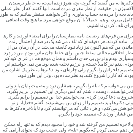
کترها به من گفتند که گرچه بچه هنوز زنده است، به خاطر نرسیدن
کسیژن در حقیقت از نظر مغزی مرده است. آنها گفتند که از نظر عملی
اید بچه را مرده به حساب بیاوری و اگر بخواهیم منتظر بمانیم که به طور
امل بمیرد، تو هم احتمالاً تا آن موقع خواهی مرد. ما هیچ وقت اضافی
رای تلف کردن نداشتیم.
رای من فرم‌های رضایت نامه بیمارستان را برای امضاء آوردند و کارها
ا آماده کردند. هر دقیقه‌ای که تلف می‌شد یک درصد از احتمال زنده
اندن من که هم اکنون نیز زیاد نبود کاسته می‌شد. در آن زمان من از
ظر اخلاقی مخالف سقط جنین برای حقظ جان مادر نبودم. من در درد
سیاری بودم و ترس بی حدی داشتم و همان موقع هم در عزای کودکم
ودم. بدنم نیز کاملاً خسته و انرژیم تخلیه شده بود. من نمی‌خواستم این
صمیم دلخراش را بگیرم ولی چاره‌ای نبود. دکترها منتظر یک اشاره من
ودند که کار را شروع کنند. به نظر ساده بود، ولی این طور نبود.
ن می‌خواستم که بله را بگویم تا همۀ این درد و مصیبت پایان یابد ولی
می‌توانستم. دوست داشتم که کس دیگری این تصمیم را برایم بگیرد.
روع به دعا کردن کردم. می‌خواستم خدا این تصمیم را برایم بگیرد.
لی دکترها باید تصمیم را از زبان من می‌شنیدند. گفتم «خدایا، از تو
واهش می‌کنم» و هر دعائی که می‌توانستم کردم تا بالاخره دکترها به
ن فشار آوردند که تصمیم خود را بگیرم.
الاخره تصمیم من گرفته شد و خود را مجبود دیدم که به تنها راه ممکن
ن دهم. سعی کردم که بگویم «بله»، ولی عجیب بود که نجوای آرامی که