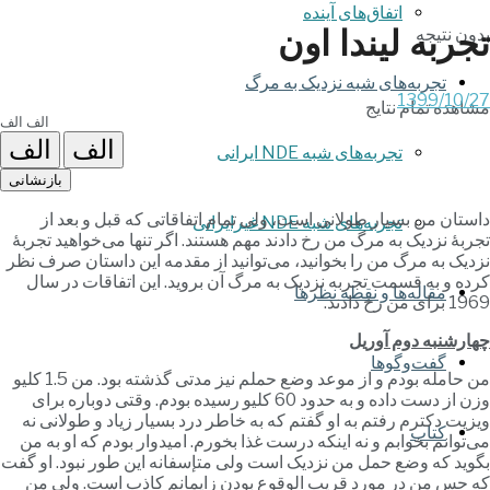
اتفاق‌های آینده
جربه لیندا اون
دون نتیجه
تجربه‌های شبه نزدیک به مرگ
1399/10/2
شاهده تمام نتایج
تجربه‌های شبه NDE ایرانی
بازنشانی
استان من بسیار طولانی است، ولی تمام اتفاقاتی که قبل و بعد از
تجربه‌های شبه NDE غیرایرانی
جربۀ نزدیک به مرگ من رخ دادند مهم هستند. اگر تنها می‌خواهید تجربۀ
زدیک به مرگ من را بخوانید، می‌توانید از مقدمه این داستان صرف نظر
رده و به قسمت تجربه نزدیک به مرگ آن بروید. این اتفاقات در سال
مقاله‌ها و نقطه نظرها
1 برای من رخ دادند.
هارشنبه دوم آوریل
گفت‌وگوها
من حامله بودم و از موعد وضع حملم نیز مدتی گذشته بود. من 1.5 کلیو
وزن از دست داده و به حدود 60 کلیو رسیده بودم. وقتی دوباره برای
یزیت دکترم رفتم به او گفتم که به خاطر درد بسیار زیاد و طولانی نه
کتاب
ی‌توانم بخوابم و نه اینکه درست غذا بخورم. امیدوار بودم که او به من
گوید که وضع حمل من نزدیک است ولی متإسفانه این طور نبود. او گفت
ه حس من در مورد قریب الوقوع بودن زایمانم کاذب است. ولی من