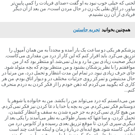
حنی که خیلی خوب نبود به او گفت «صدای فریادت را کمی پایین‌تر
یاور، در اتاق بقلی یک زن در حال مردن است». من بعد از آن دیگر
ریادی از آن زن نشنیدم.
همچنین بخوانید
تجربه جاستین
زشکم هر یکی دو ساعت یک بار آمده و مجدداً به من همان آمپول را
زریق می‌کرد. باید اقرار کنم که این کار از درد من مقداری می‌کاست.
یگر صحبت زیادی بین ما رد و بدل نمی‌شد. او منتظر بود که از من
وافقتم را با نظر پزشکان بشنود و من منتظر بودم که بچه متولد شود.
ای حرف زیادی نبود. در تمام این مدت انتظار و تحمل درد، من مرتباً در
ال مدیتیشن و تمرکز روی جزئیات مختلف در و دیوار اتاق بودم. من هر
اری که بگویید می‌کردم که ذهن خودم را از فکر کردن به دردم منحرف
نم…
ن می‌دانستم که درد می‌تواند من را بکشد. من به خانواده یا شوهر یا
وستانم فکر نمی‌کردم. من به بچه یا خدا یا دعا کردن نیز فکر نمی‌کردم.
ن هیچ کاری نمی‌کردم به جز خیره شدن به سقف و انتظار کشیدن،
حمل کردن، و ساعتها که بسیار طولانی به نظر می‌آمدند را یکی بعد از
یگری سپری کردن. تا موقع تزریق بعدی رسیده و از کابوس درد من
ندکی کاسته شود. هیچ ایده‌ای دربارۀ زمان و اینکه ساعت چند است
داشتم. پرستارها برای چک کردن شرایط من رفت و آمد می‌کردند.