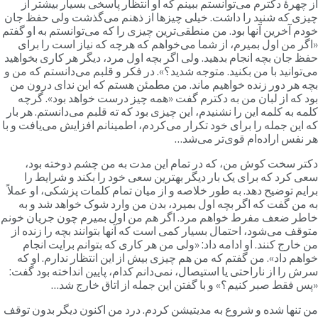
ز چهرۀ دکترم می‌توانستم ببینم که او انتظار پاسخی بسیار بیشتر از
یزی که شنید را داشت. خیلی چیزها از ذهنم می‌گذشت ولی حفظ جان
ودم آخرین آنها بود. من منطقی‌ترین چیزی را که می‌توانستم به او گفتم
اگر من اول بمیرم، از شما می‌خواهم که هرچه که نیاز است را برای
فظ جان بچه انجام بدهید. ولی اگر بچه اول مرد، دیگر هر کاری بخواهید
ی‌توانید با من بکنید. متوجه شدید؟». در فکر و قلبم می‌دانستم که من و
چه هر دور زنده خواهیم ماند. من مطمئن هستم که این ندای درون من
ود که از لبان من به دکترم گفت «همه چیز درست خواهد بود». گرچه
لمه به کلمه این را نشنیدم، این چیزی بود که ته قلبم می‌دانستم. هر بار
ه این جمله را برای خود تکرار می‌کردم، اطمینانم افزایش می‌یافت و با
ر نفس اراده‌ام قوی‌تر می‌شد…
کتر سخت کوش من، که در تمام این مدت به من چشم دوخته بود،
عی کرد که برای یک بار دیگر بهترین سعی خود را بکند و شرایط را
رایم توضیح دهد. به طور خلاصه و از میان تمام کلمات پزشکی، او عملاً
ه من گفت که اگر بچه اول بمیرد، بدن من وارد شوک خواهد شد و به
اطر ضعف مفرط خواهم مرد. اگر هم من اول بمیرم چون جریان خونم
توقف می‌شود، احتمال بسیار کمی است که آنها بتوانند بچه را زنده از
ن خارج کنند. او ادامه داد: «ولی من هر کاری که بتوانم برایت انجام
واهم داد». من گفتم که من هم چیزی بیش از این انتظار ندارم. او که
رش را از ناراحتی یا استیصال، نمی‌دانم کدام، پایین انداخته بود گفت:
پس فقط صبر کنیم؟» و با گفتن این جمله از اتاق خارج شد…
ن تنها شده و شروع به مدیتیشن کردم. درد من اکنون دیگر بدون توقف