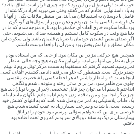
وب است! ولی سؤال من این بود که چه چیزی قرار است اتفاق بیافتد؟
ه یاد داستانهایی افتادم که می‌گفتند وقتی می‌میرید افراد درگذشته از
امیل یا دوستان به استقبالتان می‌آیند. من منتظر ملاقات یکی از آنها یا
ک فرشته یا کسی مانند آن بودم و ذهن من پر از سؤال‌های گوناگون
ود…آنجا سکوت خارق‌العاده‌ای حکمفرما بود. تازه متوجه شدم که ما در
نیا هیچ وقت در سکوت کامل نیستیم و همیشه صدائی می‌شنویم، حتی
گر صدای نفس کشیدن خودمان یا ضربان قلبمان باشد. ولی سکوت این
کان مطلق و آرامش بخش بود و من آن را واقعاً دوست داشتم.
مچنین هیچ حرکتی نیز در این مکان نبود. از جایی که من ایستاده بودم
ونل به نظر بی انتها می‌آمد… ولی این مکان به هیچ وجه خالی به نظر
می‌رسید. تصمیم گرفتم که مستقیماً به سمت مرکز تونل بروم تا ببینم
قدر بزرگ است. همینطور که جلو می‌رفتم داد می‌کشیدم «آهای، کسی
ینجا هست؟» و انتظار داشتم که هر لحظه کسی یا شخصیت مقدسی
لوی من ظاهر شود. من برای مدتی رفته و متوقف شدم و نگاهی
نداختم تا ببینم آیا می‌توان چیز قابل تشخیصی (غیر از نور یا تونل) دید. هیچ
یز دیگر آنجا نبود و من به قدم زدن خودم ادامه دادم. ناگهان مانند اینکه
ک طناب پلاستیکی به کمر من وصل شده باشد که به انتهای کشش خود
سیده است، با شدت و سرعت بسیار زیاد به عقب کشیده شدم. هیچ
رصتی برای این که بخواهم سؤالی بپرسم نبود. خودم را در اتاق
یمارستان نزدیک به سقف و بالای سر بدنم که روی تخت افتاده بود
افتم.
ن چشمان خود را بسته و مانند پری که به آرامی به زمین می‌افتد با