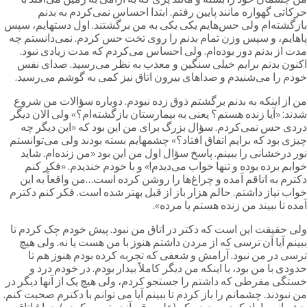
رکاتی گهواره مانند پایین رفتم. ابتدا احساس نمی‌کردم به بدنم
ازگشته‌ام ولی حس‌هایم یکی یکی به من برگشتند. اول دستهایم، سپس
اهایم، و سپس وزن تمام بدنم را روی تخت حس کردم. نمی‌دانستم چه
دت از بدنم دور بوده‌ام. ولی احساس می‌کردم که مدت زیادی نبود.
کنون بدنم برایم خیلی سنگین و معذب به نظر می‌رسید. صدای نفس
ودم را می‌شنیدم و صداهای بیرون اتاق نیز کمی به گوشم می‌رسید.
ن از اینکه به بدنم برگشتم ذوق زده نبودم. دوباره سؤالات من شروع
دند: «آیا زنده هستم؟ یعنی به بیمارستان بازگشته‌ام؟» ولی الان دیگر
ردی حس نمی‌کردم. سؤال بزرگ برای من این بود که «این دیگر چه
یزی بود که برایم اتفاق افتاد؟» چشمهایم بسته بودند ولی می‌توانستم
ور درخشانی را ببینم. پاسخ سؤال اول من این بود «من زنده‌ام. شاید
وابم برده بوده و تنها خواب می‌دیدم!» و با خودم خندیدم. «فکر کنم
کترم به اتاقم آمده و چراغ‌ها را روشن کرده است…من واقعاً به این
واب نیاز داشتم. حالم هزار باز از قبل بهتر شده است. فکر کنم دکترم
مده تا ببیند من زنده هستم یا مرده».
لی حقیقت این است که دکتر در اتاق من نبود. پیش خودم چک کردم تا
بینم آیا آن ترسی که از مردن داشتم هنوز با من هست یا نه. ولی هیچ
رسی در من نبود. آرامش و شعفی که تجربه کرده بودم هنوز هم تا
دودی با من بود، با اینکه من دیگر کاملاً بیدار بودم. در خودم درد و
ستگی مفرطی که داشتم را جستجو کردم، ولی هیچ‌ یک از آنها دیگر در
ن نبودند. چشمانم را باز کردم تا ببینم آیا می توانم با دکترم صحبت کنم.