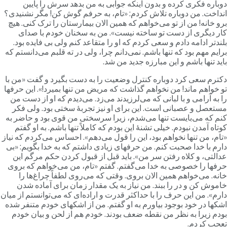
وباره فکری کرده و بدون اینکه جوابی به من بدهد سرش را پایین
نداخت. من دوباره تلاش کردم: «تام، به حرفم گوش کن! مگر نشنیدی؟
رو خانه! من از تو می‌خواهم که همین الان بیمارستان را ترک کنی. هیچ
ار دیگری از دست تو ساخته نیست». من به سخنان خودم با صدای
لند‌تر ادامه دادم و سعی کردم که او را متقاعد کنم ولی بی فایده بود.
رایم مهم بود که تنها باشم. نمی‌دانم چرا، ولی در ته قلبم می‌دانستم که
اید تنها باشم و این مبارزه جدید من شد.
کترم سعی کرد دوباره کنترل وضعیت را به دست بگیرد و گفت «من با
و خواهم ماند! من نخواهم گذاشت که مریض من تنها بمیرد!». این حرفها
ا به آرامی و با لبانی که می‌لرزیدند می‌زد. می‌دیدم که او از دست من
ستعصل و عصبانی است. این برای او نیز تجربۀ سختی بود. ولی فکر
نم که می‌بایست تنها می‌شدم، زیرا سرسختی من قوی بود و حاضر به
وتاه آمدن نبودم. خیلی تشنۀ این بودم که کاملاً تنها باشم. به او گفتم
تام، من تنها نخواهم بود، این را قول می‌دهم». احساس می‌کردم که نیاز
ارم با خدا صحبت کنم. من حرفهای زیادی داشتم که به خدا بگویم: «بی
دالتی، و کلاه رفتن سر من». باید قبل از قبول کردن حکم مرگم این
رفها را خصوصی به خدا می‌گفتم. گفتم «تام، من می‌خواهم که بروی
انه. می‌خواهم همین الان بروی. وقتی که می‌روی لطفاً چراغ‌ها را
اموش کن و در را ببند. من نیاز به یک مقدار زمان برای آماده شدن
ارم». من این حرف را با حداکثر قدرت و اراده‌ای که می‌توانستم از میان
شکها در خود بوجود بیاورم به او گفتم. من از اشکهای خودم متنفر شده
ودم زیرا به نظر من نقطه ضعف بودند. خودم هم از لحن و بیان خودم
عجب کردم.