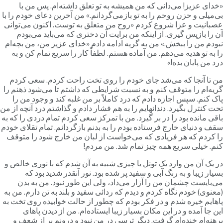
خدای عزیز! می‌دانی که من همیشه به تو تعلق داشته‌ام. پس من با
ی‌میلی و حزن روحم را به تو بازمی‌گردانم.» من آخرین دعای خودم را با
صبانیت و عزا شروع کردم «روح من متعلق به توست. اکنون می‌توانی
ن را بازپس گیری. از اینکه من برایت آن دختری که می‌باید می‌بودم
بودم من را ببخش.» من به گریه ادامه دادم «خدای عزیز من، من بچه‌ام
ا به تو هدیه می‌دهم. من آماده هستم. لطفاً کار را سریع تمام کن و به
رد من پایان بده!»
ن تا آنجا که می‌شد جای خودم را روی تخت راحت کردم. سعی کردم
ریه‌ام را متوقف کنم و به نسبت شرایطی که داشتم تا می‌شود ذهنم را
اک کنم. سپس اجازه دادم که درد کاملاً بر من غلبه کند و وجود من را
حت کنترل بگیرد. دندانهایم را به هم فشار دادم و گذاشتم درد آنچه از من
اقی مانده بود را در بر گیرد. من با تمرکز سعی کردم تمام دردی را که به
قف و دنیای خارج فرستاده بودم را به بدنم بازگردانم. تمام تقلای خودم
ا کردم که هر فریادی که می‌خواست از لبان من خارج شود را متوقف
نم. خیلی سریع همه چیز تمام شد. من مردم!
ر یک آن من وارد یک تونل یا چیزی شبیه به آن شدم که با نوری خالص و
سیار زیبا و به رنگ آبی و سفید پر شده بود. نور آنقدر شدید بود که
ی‌بایست چشمان من را آزار می‌داد، ولی این طور نبود. من به بدن
معنوی) خودم نگاه کردم و دیدم که ردائی سفید و بلند به تن دارم. من به
اهایم خیره شدم و در فکر بودم که چطور از حالت خوابیده روی تخت به
ین جا آمده و در این مکان بسیار زیبا ایستاده‌ام. من از دیدن پاهای
رهنه‌ام خنده‌ام گرفت. دیگر ترسی در من نبود و درونم پر از شعف و