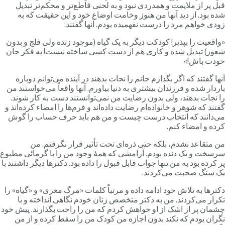
بل پر از ملایمت و همدردی نبود و به لحنی قاطع‌تر و محکم‌تر تبدیل
ده بود. از دید آنها من هنوز وخامت اوضاع خود و این حقیقت که به
ودی خواهم مرد را درست نفهمیده بودم. آنها گفتند:
واقعیت را بپذیر! کودکت دیگر به یک گیاه (موجود زنده ولی فلج و بدون
عور) تبدیل شده و کاری هم از دست کسی ساخته نیست! به فکر جان
ودت باش!»
نها گفتند که اگر بگذارم جانم را نجات بدهند در آینده می‌توانم دوباره
اردار شده و فرزندان بیشتری به دنیا بیاورم. آنها واقعاً می‌خواستند من
ا نجات بدهند، ولی بدون رضایت من نمی‌توانستند دست به کار شوند.
فتند که شوهر و خانواده‌ام رضایت داده‌اند و فرم‌ها را امضاء کرده‌اند و
ی‌دانند که انتخاب درست چیست و من هم باید حرف حساب را گوش
رده و امضاء کنم.
ن متقاعد نشدم، بلکه حتی ذره‌ای تحت تأثیر قرار نگرفتم. من
رسخت و یک دنده بودم. آرامشی که همۀ وجود من را با گرمائی مطبوع
ر کرده بود به من تنها جواب قابل قبول را داده بود. دکترها دیگر داشتند با
ک سنگ صحبت می‌کردند.
کترها به تلاش خود ادامه داده و مرتباً کلمات «مرگ مغزی» و «گیاه» را
کرار می‌کردند. من به دکتر متخصص زنان خودم نگاهی انداخته و با
شمان پر از اشک از او خواهش کردم که من را راحت بگذارند. پیش خود
گران بودم که نکند بدون اجازه من کودک من را سقط کرده و از من