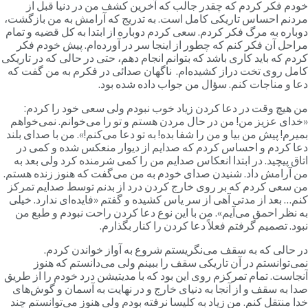
ودم فکر کردم که چقدر جالب که آخرین کشف من در دنیا قبل از
ردنم احساس تاریکی کامل است. به تدریج که آرامش به من بازگشت،
وباره به مرگ فکر کردم. سعی کردم دوباره از ابتدا به کل قضیه و تمام
راحل آن فکر کنم که چطور از اینجا سر در آورده‌ام. پیش خودم فکر
ردم که باید کاری باشد که بتوانم انجام دهم، حتی در حالی که در تاریکی
امل روی تخت دراز کشیده‌ام. ناگهان صدائی در فکرم به من گفت که
عا و مناجات کنم. سؤال من جواب داده شده بود.
ن هیچ وقت در دعا کردن زیاد خوب نبودم ولی سعی خود را کردم:
خدای عزیز من! من در حال مردن هستم و تو را می‌خوانم. نمی‌خواهم
میرم! پیش من بیا و من را شفا بده! به تو دعا می‌کنم!». من با صدای بلند
عا کردم و احساس کردم که صدایم از دیوار منعکس شده و کمی در
تاق پیچید. در ابتدا انعکاس صدایم من را کمی شرمنده کرد ولی بعد به
ن آرامش داد. شنیدن صدای خودم به من می‌گفت که هنوز زنده هستم.
ن سعی کردم که بر روی خارج کردن درد از بدنم توسط صدایم تمرکز
نم… بعد از مدتی آهی از سر یاس کشیده و گفتم «فایده‌ای ندارد. خیلی
ه نظر احمق می‌آیم». من با این نوع دعا کردن راحت نبودم و طبع من
بود. تصمیم گرفتم فعلاً دعا کردن را کنار بگذارم.
ر حالی که به سقف می‌نگریستم شروع به آواز خواندن کردم.
می‌توانستم در آن تاریکی سقف را ببینم ولی می‌دانستم که هنوز
نجاست. تمام تمرکزم روی این بود که با مدیتیشن درد خودم را از طریق
دا به سقف و از آنجا به دنیای خارج و در نهایت به آسمان و گوش‌های
دا منتقل کنم. من زیاد به کلیسا نرفته بودم ولی هنوز می‌توانستم چند