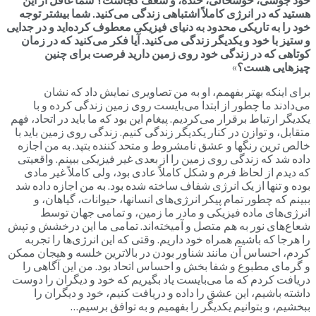
خود جوشی، خوشحالی، خنده، و شعف کجاست؟ شما غافل از این
هستید که در انرژی کاملاً اشتباهی زندگی می
کنید. شما بیشتر توجه
خود را به تاریکی محدود به دنیای فیزیکی معطوف کرده
اید و در جدایی
و ستیز با خود و یکدیگر زندگی می
کنید. آیا فکر می
کنید که در زمان
کوتاهی که در زندگی خود روی زمین دارید فرصت برای چنین
چیزهایی هست؟
»
برای اینکه بهتر بفهمم، او به من تصاویری نمایش داد که نشان
می‌دادند ما چطور از ابتدا می‌بایست روی زمین زندگی کرده و با
یکدیگر ارتباط برقرار می‌کردیم. پیغام این بود که ما باید در اتحاد، فهم
متقابل، و توازن در کنار یکدیگر زندگی کنیم. زندگی روی زمین باید با
خالص ترین رنگها و عشق نامشروط و متحد کننده بتپد. به من اجازه
داده شد که زندگی روی زمین را از بعدی غیر فیزیکی ببینم. واقعیتی
که دیدم از لحاظ فرم و شکل کاملاً عادی بود، ولی کاملاً غیر مادی
بوده و تنها از یک انرژی شفاف ساخته شده بود. به من اجازه داده شد
ببینم که چطور تمام پیکر انرژی‌های انسانها، حیوانات، گیاهان، و
انرژی‌های ماده فیزیکی و مادر ما زمین، و تمامی جهان توسط
شعاع‌های نور به هم متصل و آمیخته‌اند. تمامی ما این درخشش و تپش
را هرجا که باشیم همراه خود داریم. وقتی که این انرژی‌ها را تجربه
کردم، احساس آن مانند شناور بودن در بالاترین خلسه و هیجان ممکن
و گرمای مطبوع و شفا بخش و احساس اتحاد بود. من این آگاهی را
دریافت کردم که ما می‌بایست یاد بگیریم که خود و دیگران را دوست
داشته باشیم، این عشق را داده و دریافت کنیم، خود و دیگران را
ببخشیم، و بتوانیم یکدیگر را بفهمیم و به توافق برسیم…