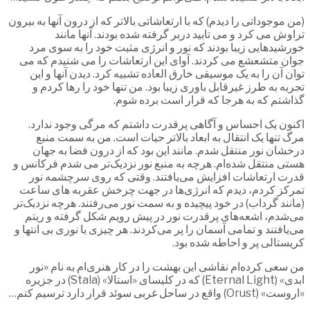
(من موجوداتی را دیدم) که با ارتعاشاتی بالاتر که از درون آنها به بیرون
تراوش می کرد و می تابید دربر گرفته شده بودند. آنها مانند
خورشیدهایی زیبا بودند که نور و انرژی مثبت خود را به سوی مرد
جوان متشعشع می کردند. آوای این ارتعاشات را می شنیدم که می
توان آن را به یک موسیقی خارق العاده تشبیه کرد. دیدن آنها و این
تجربه به طرز غیرقابل باوری زیبا بود. من تنها خود را رها کردم و
گذاشتم که به هرجا که قرار است برده شوم.
اکنون یک احساس و آگاهی پرقدرت داشتم که مرگی وجود ندارد.
مرگ تنها یک انتقال به ابعاد بالاتر حیات است. من به سمت منبع
درخشان نور منتقل شدم. مانند این بود که از درون فضا به جهان
هستی منتقل شده‌ام. هرچه به منبع نور نزدیک‌تر می شدم فرکانس و
قدرت ارتعاشات افزایش می‌یافتند. وقتی که روی سرچشمه نور
تمرکز کردم، دیدم که انرژی‌ها در جهت چرخش عقربه های ساعت
(مانند گرداب) در خود پیچیده و به سمت نور می‌رفتند. هرچه نزدیک‌تر
می‌شدم، اشعه‌های پرقدرت نور در پیش رویم شکل گرفته و ریتم
می‌یافتند و تمامی آسمان را پر می‌کردند. هر چیزی با نوری بی انتها و
کریستالی پر و احاطه شده بود.
من سعی کرده‌ام نقاشی این بهشت را در کار هنری‌ام به نام «نور
ابدی» (Eternal Light) که در کلیسای «استالا» (Stala) در جزیره
«اروست» (Orust) واقع در ساحل غربی سوئد قرار دارد ترسیم کنم…