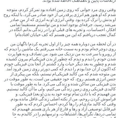
ارتعاشات پایین و ناهماهنگ احاطه شده بودند.
وقتی روی مرد جوانی که روی زمین افتاده بود تمرکز کردم، متوجه
شدم که او هنوز هم انرژی پرقدرتی از خود صادر می‌کرد، با اینکه روح
او بدنش را ترک کرده بود. وقتی انرژی او به انرژی که از من صادر
می‌شد رسید، جرقه‌ای بوجود آمده و من توانستم مستقیماً تمامی
افکار، احساسات، و تجربه های قبلی او را در زندگی بدانم. آنگاه در
کمال تعجب دریافتم که این من هستم که کف خیابان افتاده‌ام!
در آن لحظه من دوباره همه چیز را از اول تجربه کردم! ناگهان من
روی دوچرخه‌ام بودم و به سمت خانه می‌رفتم. یک ماشین را دیدم که
از روبرو با سرعت به من نزدیک می شود. من تصادف و به هوا پرت
شدن خودم را دیدم و دیدم که چطور از بدن فیزیکی‌ام بیرون کشیده
شدم و چطور به بعد دیگر حیات وارد گشتم. از آنجا بدن فیزیکی خودم
که اکنون از آن جدا بودم را دیدم که کمی دورتر روی زمین فرود آمد.
من متوجه شدم که من کالبد فیزیکی‌ام نیستم، بلکه من پیکری از
جنس انرژی هستم. روح، که خود حقیقی من است، به طور موقت در
بدن فیزیکی من ساکن شده و زندگی می‌کرد. ما به طور موقت با
کالبدی فیزیکی روی زمین زندگی می‌کنیم، ولی ما آن کالبد نیستیم.
من فهمیدم که با دادن تمام توجه خود به بدن (و بعد) فیزیکی، و
فراموش کردن روحم، من از نکته اصلی زندگی غافل مانده بودم.
وقتی که کالبد مادی‌ام را رها کردم، احساس کردم که به طور
غیرقابل توصیفی آزاد و رها و فارغ از هر باری هستم. فهمیدم که
تمامی دردها، نگرانی‌ها، اشتباهات، و ترسهایم را در کالبدم به جا