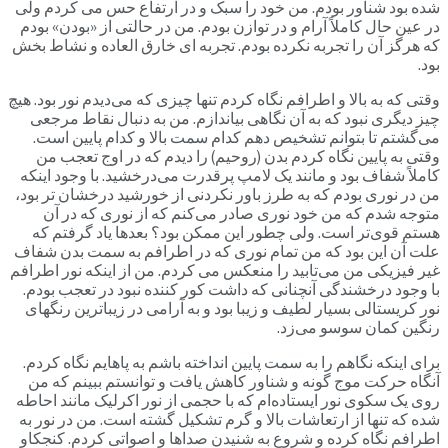
شده بود شناور بودم. من خود را سبک و در ارتفاع حس می کردم ولی
در عین حال کاملاً آرام و در توازن بودم. من در حالتی از «بودن» بودم
که هرگز آن را تجربه نکرده بودم. تجربه ای خارق العاده و نشاط بخش
بود.
وقتی که به بالا و اطرافم نگاه کردم تنها چیزی که می‌دیدم نور بود. هیچ
چیز دیگری نبود که به آن نگاهی بیاندازم. من به دنبال نقاط مرجعی
می‌گشتم تا بتوانم تشخیص دهم کدام سمت بالا و کدام پایین است.
وقتی به پایین نگاه کردم بدن (روحیم) را دیدم که در اوج تعجب من
کاملاً شفاف بود و مانند یک لامپ پرقدرت می‌درخشید. با وجود اینکه
من در نوری بودم که به طرز باور نکردنی از خورشید درخشان تر بود،
متوجه شدم که من خود نوری صادر می‌کنم که از نوری که در آن
هستم قوی‌تر است. ولی چطور این ممکن بود؟ بعدها یاد گرفتم که
علت آن این بود که من تمام نوری که در اطرافم به سمت بدن شفاف
غیر فیزیکی من می‌تابید را منعکس می کردم. من از اینکه نور اطرافم
با وجود درخشندگی آنچنانی که داشت کور کننده نبود در تعجب بودم.
نور کریستالی بسیار لطیف و زیبا بود و به آرامی در زیباترین رنگهای
رنگین کمان سوسو می‌زد.
برای اینکه نگاهم را به سمت پایین انداخته باشم به پاهایم نگاه کردم.
آنگاه حرکت موج گونه و شناور کاهش یافت و توانستم ببینم که من
روی یک سکوی نور ایستاده‌ام که با حجمی از نور اکرلیک مانند احاطه
شده که تنها از ارتعاشات بالا و گرم تشکیل گشته است. من در نور به
اطرافم نگاه کرده و شروع به شنیدن صداها و اصواتی کردم. کنجکاو