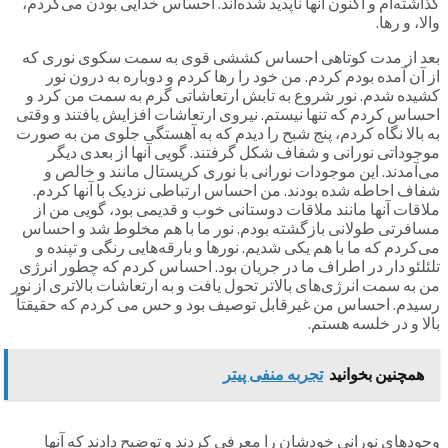
گذاشته‌ام و اکنون آنها ناپدید شده‌اند. احساس خدایی بودن می‌کردم،
والا، و رها.
بعد از مدت کوتاهی احساس کششی قوی به سمت سکوی نوری که
از آن آمده بودم کردم. من خود را رها کردم و دوباره به درون نور
کشیده شدم. نور شروع به تابش ارتعاشاتی گرم به سمت من کرد و
احساس کردم که تنها نیستم. نیروی ارتعاشات افزایش یافتند و وقتی
به بالا نگاه کردم، پنج شبح را دیدم که به آهستگی جلوی من به صورت
موجوداتی نورانی و شفاف شکل گرفتند. گویی آنها از بعدی دیگر
می‌آمدند. این موجودات نورانی با نوری کریستال مانند و خالص و
شفاف احاطه شده بودند. من احساس ارتباطی نزدیک با آنها کردم.
ملاقات آنها مانند ملاقات دوستانی خوب و قدیمی بود، گویی من از
مسافرتی طولانی بازگشته بودم. نور ما با هم مخلوط شد و احساس
می‌کردم که ما با هم یکی شدیم. نورها و بارقه‌هایی رنگی و تپنده و
تلئلئو دار در اطراف ما در جریان بود. احساس کردم که چطور انرژی
من به سمت انرژی‌های بالاتر تحول یافت و به ارتعاشات بالاتری از نور
رسیدم. احساس من غیرقابل توصیف بود و حس می کردم که حقیقتاً
بالا و در خلسه هستم.
همچنین بخوانید
تجربه منفی پیتر
وجودهای نورانی خودشان را معرفی کردند و توضیح دادند که آنها