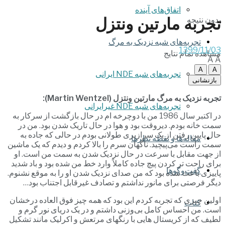
اتفاق‌های آینده
تجربه مارتین ونتزل
بدون نتیجه
تجربه‌های شبه نزدیک به مرگ
1399/11/03
مشاهده تمام نتایج
A
A
A
A
تجربه‌های شبه NDE ایرانی
بازنشانی
تجربه نزدیک به مرگ مارتین ونتزل (Martin Wentzel):
تجربه‌های شبه NDE غیرایرانی
در اکتبر سال 1986 من با دوچرخه ام در حال بازگشت از سرکار به
سمت خانه بودم. دیروقت بود و هوا در حال تاریک شدن بود. من در
حال پایین رفتن از یک سرازیری طولانی بودم در حالی که جاده به
مقاله‌ها و نقطه نظرها
سمت راست می‌پیچید. ناگهان سرم را بالا کردم و دیدم که یک ماشین
از جهت مقابل با سرعت در حال نزدیک شدن به سمت من است. او
برای راحت تر کردن پیچ جاده کاملاً وارد خط من شده بود و باد شدید
گفت‌وگوها
پاییزی باعث شده بود که من صدای نزدیک شدن او را به موقع نشنوم.
دیگر فرصتی برای مانور نداشتم و تصادف غیرقابل اجتناب بود…
اولین چیزی که تجربه کردم این بود که همه چیز فوق العاده درخشان
کتاب
است. من احساس کامل بی‌وزنی داشتم و در یک دریای نور گرم و
لطیف که از کریستال هایی با رنگهای مرتعش و اکرلیک مانند تشکیل