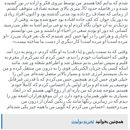
شدم که بدانم کجا هستم. من توسط نیروی فکر و اراده در نور کشیده
شده و در فاصله حدود 30 متری بالای صحنه تصادف متوقف گشتم.
از زمانی که تصادف رخ داده بود مدتی گذشته بود و اکنون افراد زیادی
به دور یک جوان که کف جاده افتاده بود جمع شده بودند. وقتی از
نزدیک‌تر به آن جوان نگاه کردم او به نوعی برایم آشنا به نظر می‌رسید.
کسانی که دور او بودند سعی در احیاء او داشتند و من می توانستم
ناچاری و هراس را در آنها حس کنم. شنیدم که یک نفر فریاد می‌زد: «او
مرده است! او مرده است! کار دیگری از دست ما ساخته نیست».
وقتی که به سمت پایین و (با دقت) به او نگاه کردم، درونم به درد آمد.
وقتی که احساسات خودم را دیدم، حس کردم که تمرکزم از مغزم به
قلبم و سپس تمامی بدنم منتقل شد و اطرافم شعله ور شد. مانند
اینکه کسی یک جریان الکتریکی قوی را به درون من منتقل کرده و من
به یک سیستم انرژی جدید و بسیار بالاتر متصل شده‌ام. من این را
خیلی قوی حس کردم. همچنین حس می‌کردم که با قدرتی غیرقابل
توصیف پر‌ شده ام و برای اولین بار احساس کردم که کاملاً خودم
هستم. متوجه شدم که من پاره ای از روح الهی هستم که در ابعاد
بسیاری به طور همزمان وجود دارد. در آن موقع هزاران اشعه نور را
دیدم که در زیباترین رنگها مانند یک رنگین کمان از درون من
می‌درخشید. احساس می‌کردم که گویی من با همه چیز یکی شده‌ام.
همچنین بخوانید
تجربه بولیت