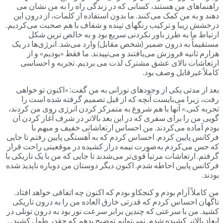
راهنماهای من هستند، کسانی که در زندگی راه را به من نشان می
دهند و به من کمک می‌کنند. ما بدون استفاده از کلمات، از درون این
درخشش زیبا و ترکیب رنگهای تپنده و شفاف با هم صحبت می‌کردیم.
ارتباط ما به طرز باور نکردنی سریع بود و به خالص ترین شکل
مستقیماً به درون ضمیر (شخص مقابل) وارد می‌شد. انرژی‌ها در یک
هزارم ثانیه فروزش می‌یافتند و می‌تپیدند. ما فقط «بودیم» و از
ارتعاشات بالای عشق مشترک لذت می بردیم. تجربه و احساسی
کاملاً غیرقابل وصف بود.
بعد از مدتی یکی از وجودهای نورانی به من گفت: «اکنون تو خواهی
رفت، زیرا می‌بایست آنچه که از قبل تصمیم گرفته شده است را
تجربه کنی.» آنها با هم شروع به متمرکز کردن انرژی روی من کردند،
گویی من را برای سفری که در این بعد بالاتر در شرف آغاز کردن آن
بودم آماده می‌کردند. من احساس ارتعاشاتی خفیف و مبهم با
فرکانس پایین کردم. احساس کردم که به آهستگی پایین رفتم تا جایی
که حس می‌کردم به‌صورت نیمه دراز کشیده در موقعیتی راحت قرار
گرفتم. ارتعاشات مرتباً قوی‌تر می‌شدند تا جایی که من با یک تاریکی با
فرکانس پایین احاطه شدم. اکنون دیگر دوستان من دوباره ناپدید شده
بودند.
من کاملاً آرام بودم و کنجکاو بودم که اکنون چه اتفاقی خواهد افتاد.
ناگهان احساس کردم که قدرتی خارق العاده من را به درون تاریکی
کشید. من با سرعتی که چندین برابر سرعت نور بود به درون تونلی در
ابعاد بالاتر کشیده شدم. نمی‌توانم توضیح بدهم که چقدر طول کشید…