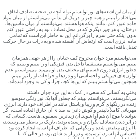
از میان این اشعه‌های نور توانستم تمام آنچه در صحنه تصادف اتفاق
می‌افتاد را ببینم و همه چیز را در یک آن بدانم. می‌توانستم از میان مواد
جامد عبور کنم، مانند اینکه هوا هستند. می‌توانستم از میان ماشین‌ها،
درختان، و هر چیز دیگری که در محل تصادف بود به راحتی عبور کنم
بدون اینکه حتی سرم را برگردانم. این به خاطر این است که تمامی
ماده انرژی است که ارتعاش آن آهسته شده و به ذرات در حال حرکت
تبدیل یافته است.
می‌توانستم مرد جوان مجروح کف خیابان را از هر جهتی همزمان
ببینم. می‌توانستم مستقیماً داخل بدن فیزیکی او را ببینم و ببینم که
چطور انرژی درون قسمتهای مختلف بدن او می‌تپد. می‌توانستم عدم
توازن‌های فیزیکی و احساسی او و دردها و جراحات او را نیز ببینم.
همچنین می‌توانستم ببینم که این‌ها کجا، چرا، و کی به وجود آمده‌اند.
وقتی به کسانی که سعی در کمک به این مرد جوان داشتند
می‌نگریستم، می‌توانستم ببینم که چطور آنها یک نور رنگی سوسو
زننده در رنگهای گرم و زیبا و پاستل مانند در اطراف خود دارند. انرژی
مهربانی کاملاً دلپذیر و گوش دادن به صدای آن خارق العاده است، اگر
بتوانید با موج آن هم آوا شوید. آن زیباترین سمفونی‌هاست. کسانی که
در اثر دیدن تصادف نگران و ترسیده بودند، تاریک تر به‌نظر می‌رسیدند،
با انرژی منقبض شده و رنگهایی که اطراف آنها سایه ایجاد کرده بود.
احساس آنها سرد، ترسیده، و دور از بدنشان بود، در حالی که با