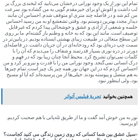
تمام این نور از یک وجود نورانی درخشان می‌تابید که لبخندی بزرگ بر
لب داشت و آغوش او برای خیرمقدم گویی به من گشاده بود. سرعت
من کم شد و در فاصله چند متری او متوقف شدم. احساس آن مانند
دیدار مجدد بهترین دوستم بود. وقتی تشعشع او به من رسید احساس
خلسه و شعفی از آزادی و عشق و خوشحالی پیدا کردم که غیرقابل
توصیف است. مانند این بود که به خانه و وطنم باز گشته‌ام. ما بر روی
این سطح متعالی در طبیعت زیبای بهشتی ایستاده بودیم. در پایین‌تر در
سمت چپ دره‌ای بود که رودخانه‌ای در آن جریان داشت. در فاصله‌ای
دورتر در دره نوری بسیار قدرتمند و شفاف را می‌دیدم که آن را با
کلمات نمی‌توان تشریح کرد. محیط آنجا چنان زیبا بود که در فهم و
درک انسانی نمی‌گنجد. وجود نورانی من را با قدرت و نیرو پر کرد و من
احساس کردم که در این جهان نور همه چیز یک چیز است. تمام چیزها
به هم متصل و پیوسته بودند. خیلی‌ها از من پرسیده‌اند که آیا او مسیح
بود، ولی اینطور نبود.
همچنین بخوانید
تجربۀ فیلیس آتواتر
نور به من خوش آمد گفت و ما از طریق تله‌پاتی با هم صحبت کردیم.
او پرسید:
«
سیل عشق بین شما کسانی که روی زمین زندگی می کنید کجاست؟