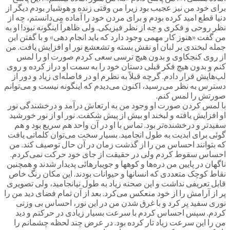
برای خود من نیز عجیب بود زیرا من وقتی زنده و هوشیار بودم دیگر از
دنیا قطع امید کرده بودم و برای مردن خود را آماده می‌دانستم، چه از
نظر روحی و فکری و چه از نظر فیزیکی. ولی ظاهراً اینگونه نبود! او به
من گفت «هنوز کار مهمی وجود دارد که باید انجام دهی» و با گفتن این
جمله لبخندی بر لبان او نقش بسته و تشعشع نور او افزایش یافت. من
از روی کنجکاوی و بدون هیچ ترسی سعی کردم صورت او را لمس
کنم و بدون هیچ فکر قبلی دستان خود را به سمت او دراز کرده و روی
لپ‌هایش قرار دادم. گرچه قبلاً به نظرم او در فاصله‌ای زیاد و دور از
دسترس به نظر می‌رسید، اکنون می‌دیدم که اینگونه نیست و می‌توانم
صورتش را لمس کنم.
با لمس کردن صورت او وجود من به ارتعاش درآمد و درخشندگی نور
او افزایش یافته و لبخند او بیش از پیش شکفت. نور او از نور خورشید
سفید‌تر و درخشنده‌تر بود. تماس با او در آن واحد هم سریع بود و هم
گوئی برای ابدیت به طول انجامید. بسیار سخت می‌توان کلماتی یافت
که بتوانند احساس من را از گذشت زمان در آن حال توصیف کند. من
احساس سقوط کردم ولی در حقیقت از جای خود حرکت نمی‌کردم.
ناگهان در پایین من دره‌ها و کوهها و جویبارهائی پدیدار شدند و همچنین
نقاط کوچک متعددی که انسانها و حیوانات بودند. این مکان رنگ خاص
قابل تعریفی نداشت و این صحنه زیاد به طول نیانجامید، ولی تصویری
پر از آرامش را از خود منعکس می‌کرد. بعد از آن تمام فضای دید من را
نوری سفید پر کرد و با غرق شدن من در این نور، احساس بی وزنی
کردم. سپس احساس کردم با سرعت بسیار زیادی در حرکتم و دید
من را این سرعت زیاد تار کرده بود. در عرض چند لحظه چشمانم را