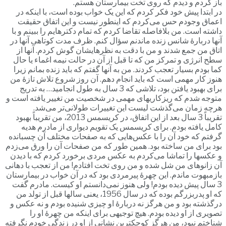
باز کردم و دیدم که روی تخت بیمارستان هستم.
در ابتدا پیش خود فکر کردم که این یک خواب بوده است، با اینکه در
اعماق وجودم حس می‌کردم که اینطور نیست و این اتفاق حقیقت
داشته است. من بلافاصله تقاضا کردم که تمام دکترهایم را ببینم و با
آنها دربارۀ شانس زنده ماندنم سؤال کنم. ظرف مدت کوتاهی آنها در
اتاق من جمع شدند و من با دقت به نظرهایشان گوش کردم. آنها از
سطح انرژی و تمرکز من که تا قبل از آن در حالت نیمه اغماء یا حال
کما بودم بسیار تعجب کردند. من به آنها گفتم که باید زنده بمانم زیرا
هنوز کار مهمی است که باید انجام دهم. آن روز شروع تلاش تازۀ من
برای بهبود یافتن بود، تلاشی که 3 سال به طول انجامید… به تدریج
متوجه شدم که ریزکاریهای مهمی در شخصیت من تغییر یافته است و
هرچه زمان می‌گذشت لیست این تغییرات طولانی‌تر می‌شد.
تقریباً 3 سال بعد از این اتفاق، در کریسمس 2013، من تقریباً بهبود
کامل یافته بودم. برای کریسمس یک تقویم دیواری از مادرم هدیه
گرفتم که خود آن را با عکس‌هایی که به صفحات مختلف آن چسبانده
بود برای من ساخته بود. همین طور که من صفحات آن را ورق می‌زدم
و عکسها را تماشا می‌کردم به عکس مردی برخورد کردم که با دیدن
آن زانوهای من شل شده و من روی تخت افتادم! من از تعجب با دهانی
بازمبهوت ماندم. این چهرۀ پیرمردی بود که در آن خواب در بیمارستان
3 سال پیش دیده بودم! ولی هنوز نمی‌دانستم او کیست. مادرم گفت
که او پدربزرگم بوده که در سال 1956، یعنی سالها قبل از تولد من
درگذشته بود و من هرگز نه دربارۀ او چیزی شنیده بودم و نه عکس و
تصویری از او دیده بودم. هیچ توجیهی برای اینکه من چهرۀ او را
شناختم نبود، من هرگز کوچکترین نشانی از او در زندگی خودم نگرفته