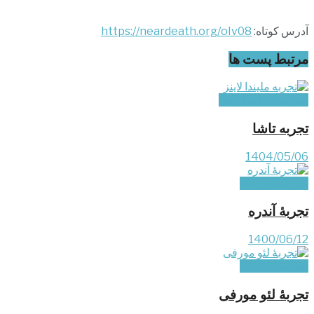
آدرس کوتاه:
https://neardeath.org/oIv08
مرتبط
پست ها
تجربه‌های غیر ایرانی
تجربه تاشا
1404/05/06
تجربه‌های کوتاه
تجربۀ آندره
1400/06/12
تجربه‌های کوتاه
تجربۀ لئو مورفی