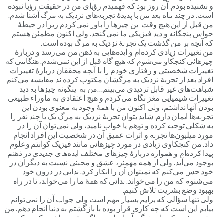
و نشنیده بودم. آن روز بود که فهمیدم رؤیای من در حقیقت رؤیا نبوده
است. در چند ماه بعد من با پدیدۀ تجربه‌های نزدیک به مرگ آشنا شدم.
من قبل از این هیچ وقت این چیزها را باور نمی‌کردم زیرا در حیطۀ
حواس پنجگانه و دید فیزیکی ما نمی‌گنجد. ولی اکنون مطمئن هستم
که آنچه بر من گذشت یک تجربۀ نزدیک به مرگ بوده است.
من تغییرات زیادی کرده‌ام و ایده‌هایی به ذهن من می‌رسد و دربارۀ
چیزهائی کنجکاو می‌شوم که هیچ گاه قبل از این نمی‌شدم. هنگامی که
تغییرات شخصیتی و رفتاری خودم را با آنچه محققان دربارۀ تغییرات
افراد بعد از تجربۀ نزدیک به مرگشان مکتوب کرده‌اند مقایسه می‌کنم
شباهت‌های غیر قابل تردیدی می‌بینم…من به اینگونه چیزها به دید
تغییرات شیمیایی مغز نگاه می‌کردم و هیچ اعتقادی به ماوراء طبیعی
بودن آنها نداشتم، ولی اکنون من با همۀ وجود به معنوی بودن این
تجربه‌ها ایمان دارم. شاید بتوان تجربۀ نزدیک به مرگ یک یا چند نفر را
به شکلی توجیه کرده و توهم یا خواب نامید، ولی نمی‌توان آن را در
مورد میلیون‌ها تجربه و اثرات عمیق آن در شخصیت این افراد انجام
داد. من کنجکاوی زیادی در مورد چیزهائی مانند فیزیک کوانتم وعلوم
پیدا کرده‌ام و همواره دربارۀ چیزهای مختلف ایده‌های جدیدی در ذهنم
بوجود می‌آید. ولی از همه مهمتر، عشق و محبتی نسبت به دیگران در
خود حس می‌کنم که نمیتوان آن را انکار کرد. ندائی در درون خود
می‌شنوم که من را می‌خواند. ندائی که همۀ ما را می‌خواند، تا در راه
بهبود وضع بشریت تلاش کنیم.
ولی تنها سؤالی که برایم بسیار مهم است ولی جواب آن را نمی‌توانم
بیابم این است که چه کاری قرار بوده با بازگشتم به دنیا انجام دهم. من