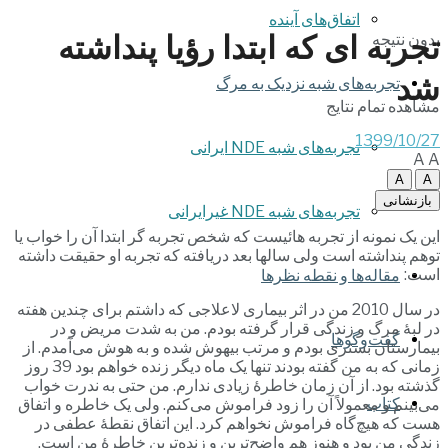
اتفاق‌های آینده
تجربه ای که ابتدا رؤیا پنداشته
بدون نتیجه
شد
تجربه‌های شبه نزدیک به مرگ
مشاهده تمام نتایج
1399/10/27
تجربه‌های شبه NDE ایرانی
A
A
A
A
بازنشانی
تجربه‌های شبه NDE غیرایرانی
این یک نمونه از تجربه هائیست که شخص تجربه گر ابتدا آن را خواب یا
توهم پنداشته است ولی سالها بعد دریافته که تجربه او حقیقت داشته
است:
مقاله‌ها و نقطه نظرها
در سال 2010 من در اثر بیماری لاعلاجی که داشتم برای چندین هفته
در لبۀ مرگ و زندگی قرار گرفته بودم. من به شدت مریض و در
گفت‌وگوها
بیمارستان بستری بودم و مرتب بیهوش شده و به هوش می‌آمدم. از
زمانی که به من گفته بودند تنها یک ماه دیگر زنده خواهم بود 39 روز
گذشته بود. از آن زمان خاطرۀ زیادی ندارم. من حتی به ندرت خواب
کتاب
می‌بینم و معمولاً آن را زود فراموش می‌کنم. ولی یک خاطره و اتفاق
هست که هیچ‌گاه فراموش نخواهم کرد. این اتفاق نقطۀ عطفی در
زندگی من بود و هنوز هم واضح‌ترین و زنده‌ترین خاطرۀ من است.