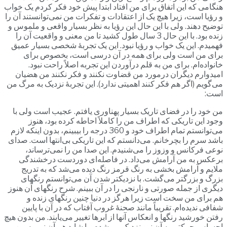
هنگامی که این اتفاق برای من افتاد ابتدا پیش خود فکر کردم یک خواب
و رؤیا است، زیرا هیچ یک از اعتقادات و تفکرات من نمی‌توانستند آن را
توضیح دهند. ولی با این حال این رؤیا به نظر بسیار واقعی و ملموس و
زنده بود. با این حال 3 سال طول کشید تا من معنی و واقعیت آن را
فهمیدم. این یک خواب و رؤیا نبود. این یک تجربۀ شخصی بسیار عمیق
برای من است ولی برای همه در آن درسی است، بخصوص برای
خانواده‌ام. برای من به قلم درآوردن این تجربه اصلاً راحت نبود.
امیدوارم دیگران درمورد من قضاوت نکنند و فکر نکنند من هضیان
می‌گویم (اگر هم فکر کنند اهمیتی ندارد). این تجربۀ نزدیک به مرگ من
است:
من خود را در فضای تاریک بسیار پهناوری یافتم. عجیب است ولی با
وجود این تاریکی که اطراف من را کاملاً احاطه کرده بود، هنوز
می‌توانستم تمام اطراف خود و 360 درجه را بیبینم، بدون اینکه لازم
باشد سرم را بچرخانم. می‌‌دانستم که این تاریکی بی‌انتها است. صدای
نوعی فرکانس و وزوز را می‌شنیدم. این صدا من را نمی‌ترساند،
برعکس به من آرامش می‌داد. در فاصله‌ای دوردست درخشندگی
ملایم و آرامش بخشی به رنگ قرمز رنگ دیده می‌شد که به تدریج
بزرگ و بزرگتر می‌گشت. با نزدیکتر شدن آن می‌توانستم رنگهای
دیگری از جمله صورتی و نارنجی را در آن ببینم. شرح رنگهای آن هنوز
هم برای من سخت است زیرا هرگز در دنیا چنین رنگهای زنده و
شفافی ندیده‌ام. تقریباً مانند صحنۀ غروب آفتاب که در آن با پایین
رفتن خورشید رنگها و انعکاس آنها از ابرها تغییر می‌یابند. من بدون هیچ
احساس حرکتی به آن نور نزدیک‌ می‌شدم، یا شاید هم آن نور به من