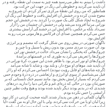
داشت را ببینم. به نظر می‌رسید همه چیز به سمت این نقطه رفته و در
آن ناپدید می‌گردید و خطوطی آبی رنگ در جهت این حرکت بود.
همانطور که من روی این نقطۀ مرکزی تمرکز ‌کردم، آن شروع به
معوج شدن کرده و درخشش آن افزایش یافت و خطوط آبی رنگ آن
شروع به ایجاد شکل کلی یک صورت را کردند. به درخشش این حجم
نورانی مرتباً افزوده می‌شد ولی درخشش آن چشمان من را آزار
نمی‌داد. بلکه برعکس، با افزایش این درخشندگی آرامش بیشتری
حس می‌کردم. همچنین صدای آن فرکانس و هارمونی مرتب رو به
افزایش بود.
ناگهان صورتی در پیش روی من شکل گرفت که مصمم و پر انرژی
بود. آن صورت مردی مسن بود بدون ریش یا سبیل و با چین و
چروک‌هائی که پختگی را نشان می‌داد. حالت درخشش نور این
چروک‌ها را تعریف می‌کرد به طوری که در قسمتهای برآمدۀ
چروک‌های او نور آبی‌تر بود. با ظاهر شدن این صورت کرۀ نورانی در
آن ناپدید شد. موهای او موج دار، و بلند بود، و شاید تا شانه می‌آمد
(گرچه شانه‌های او قابل رؤیت نبودند). احساس می‌کردم که او را از
قبل می‌شناسم. از سوی او انرژی و ارتعاشی در ذره ذرۀ وجودم حس
می‌کردم که بسیار آرامش بخش بود. مانند نسیم خنک تابستانی که بر
صورتتان بوزد در حالی که ذره‌ای غم و نگرانی دنیا را ندارید. دردهای
شدیدی که در بدنم بودند دیگر ناپدید شده بودند و هیچ وقت نظیر چنین
آرامشی را حس نکرده بودم.
ناگهان کلماتی در ذهن من پدیدار شدند. البته صحبت کردنی در کار نبود
زیرا لبان او یا من حرکت نمی‌کردند. ولی با این حال او به من گفت «آیا
آماده هستی؟». من پاسخ دادم «نه! من هنوز آماده نیستم!». این پاسخ