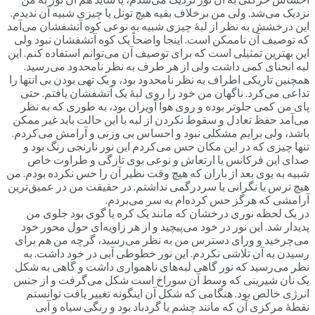
نزدیک‌ می‌شد. ولی من برخلاف بقیه هیچ تونل یا چیزی شبیه آن ندیدم.
این درخشش به نظر از لبۀ چیزی شبیه به نوعی کوه آتشفشان می‌آمد
که توصیف آن ناممکن است. اینجا واضحاً یک کوه آتشفشان نبود ولی
این بهترین تمثیلی است که برای توصیف آن می‌توانم استفاده کنم. این
لبه انحنای کمی داشت ولی از هر طرف به نظر نامحدود می‌رسید.
همچنین تاریکی اطراف به نظر نامحدود بود، و یک تهی بودن بی انتها را
تداعی می‌کرد. ناگهان من خود را روی لبۀ یک آتشفشان یافتم. حتی
پای من کمی جلوتر بوده و روی هوا آویزان بود، به طوری که به نظر
می‌آمد حفظ تعادل و سقوط نکردن از لبه با این حالت باید غیر ممکن
باشد، ولی برایم مشکلی نبود و احساس بی وزنی و آرامش می‌کردم.
تنها چیزی که در این مکان حس می‌کردم این نور نارنجی رنگ بود و
صدای این فرکانس یا ارتعاش و نوعی بوی تازگی و طراوت خاص
شبیه به بوی بعد از باران که هیچ وقت نظیر آن را حس نکرده بودم. من
هیچ ترس یا نگرانی یا سردرگمی نداشتم. در حقیقت من در عمیق‌ترین
آرامشی که هرگز حس کرده‌ام به سر می‌بردم.
در یک لحظه نوری درخشان که مانند یک کره یا گوی بود جلوی من
پدیدار شد. این نور در خود می‌پیچید و از هر زاویه‌ای حول محور خود
می‌چرخید و ورای دسترس من به نظر می‌رسید، گرچه من هم برای
رسیدن به آن تلاشی نکردم. این نور خطوطی آبی در خود داشت. به
نظر می‌رسید که نور گاهی لبه‌های ناهمواری داشت و گاهی به شکل
یک نان شیرینی که وسط آن سوراخ است شکل می‌گرفت و از جنس
انرژی خالص بود. هنگامی که شکل آن اینگونه تغییر یافت توانستم
نقطۀ مرکزی آن که مانند چشم یا گردباد بود و رنگی سیاه و آبی