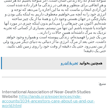
متوجه شدم که راه زندگی آسان است، اگر متوجه باشیم که هرکسی
و هر اتفاقی برای منظور و هدفی در زندگی ما قرار داده شده است.
این آزادی انتخاب ماست که به ما این اجازه را می‌دهد که توجه و
انرژی خود را به آنچه می‌خواهیم معطوف داریم. به اینکه یکی بودن و
یکپارچگی در جهان هستی وجود دارد و همۀ ما از یک چیز ساخته
شده‌ایم. اکنون من چیزهائی را می‌دانم بدون اینکه چیزی در مورد آنها
خوانده یا شنیده باشم. این تنها من نیستم، بسیاری از کسانی که تجربه
نزدیک به مرگ داشته‌اند همین حالات را دارند…
من یک چیز را فهمیده‌ام، زندگی پیوسته است و همواره وجود خواهد
داشت، حتی بعد از مرگ. انرژی ما از دنیائی به دنیای دیگر می‌رود ولی
از بین نمی‌رود. حتی یک دقیقه از وقت خود را روی زمین تلف نکنید،
حتی یک دقیقه!
همچنین بخوانید
تجربۀ اندرو
منبع:
International Association of Near-Death Studies
Website:
http://iands.org/experiences/nde-
accounts/1034-ancestors-care-about-us-and-our-
world.html