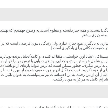
زندگی) نیست، و همه چیز دانسته و معلوم است. به وضوح فهمیدم که بهشت
و نه چیزی بیشتر.
زی به یادگیری هیچ چیزی ندارد. ولی زندگی دنیوی فرصتی است که در آن ر
ا در حقیقت مکانی برای یادگیری است.]
ناک، اعتیاد آور، خواستنی، متقاعد کننده، و کاملاً تحلیل برنده بود.
ترس شامل خواستن، رنج، و جدایی بود. هویت یابی با ترس من را دوباره ب
Osho) به یاد من آمد: «اگر می‌توانی به ترس بنگری، چطور ممکن است که ترس بتواند پاره‌
دای از خود) کردم، قدرت چنگال آن بر من ضعیف شده و از بین رفت. با
بال آن از بین رفتند. به این احساسات نیز می‌توانست به عنوان تاثیرا
شراق کامل به مرکز به من بازگشت.
ر کنار من بود. من او را از نقطه نگاه خارج از بدنم می‌دیدم. او نبض من