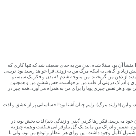
ال 1979 بعد از گذراندن چهار ماه در هند به مریضی سخت اسهال آمیبی و تب سختی که ناشی از هپاتایتس (Hepatitis A) و غذا منشأ آن بود مبتلا شدم. بدن من به حدی ضعیف شد که تنها کاری که
امش زیاد و آگاهی به اینکه مرگ من به زودی فرا خواهد رسید بود. ترسی
رسیدند از ذهن من گریختند. من متوجه شدم که بدن و فکر یک سیستم
 بیداری و ادراک درونی از قلب من برخواست. حس ششم من و همچنین
بود و هر نفس چیزی پویا را برای من به همراه می‌آورد. همه چیز در
د، و این (فرایند مرگ) برایم چنان آشنا بود! احساساتی پر از عشق و لذت
ن خود می‌رسد. فکر رها کردن (ّبدن و زندگی دنیا) لذت بخش بود، در
وم. ضمیر و ادراک من مانند یک گل نیلوفر آبی شکفت و همه چیز به
مول کامل وجود داشت. این ورای هر انتظار و توقع من بود، ولی با