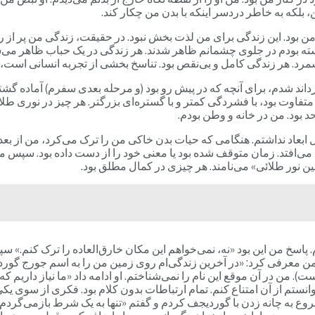
 بلکه به خاطر دردسر اینکه با بدن من چکار کند.
من بود. این زندگی برای من لذت بخش نبود. در حقیقت، زندگی من پر از رن
ه بودم در جلوی چشمانم ظاهر شدند. هر زندگی در یک حباب ظاهر می‌شد، تم
 را شمرد. هر زندگی کامل و بی‌نقص بود. تناسخ بخشی از تجربه انسانی است
رداند شدم، برای آنچه که در پیش رو بود (و مرحله بعدی سفرم) آماده گشت
فاوت بود، با فشردگی کمتر و با گستره‌ای بزرگتر. هر چیز در نوری طلائی
 بود. من در خانه و وطن بودم.
 ابعاد نداشتم. هنگامی که حیات بدن خاکی من را ترک می‌کرد، من از بع
می‌افتد. زمان متوقف شده بود یا معنی خود را از دست داده بود. سپس من
ین نور طلائی» می‌نامند. هر چیزی در کمال مطلق بود.
م. پاسخ من این بود «نه، نمی‌خواهم این مکان خارق‌العاده را ترک کنم.»
دان یونانی-ارمنی بود که در سال 1949 درگذشته است). من در آن موقع این نام را نمی‌شناختم. او ادام
ستم از آن امتناع کنم. تمام ارتباطات بدون کلام بود. فکری از سوی یکی
ه چانه زدن با گوردیجف کردم و گفتم «تنها به یک شرط بازمی‌گردم، اینکه