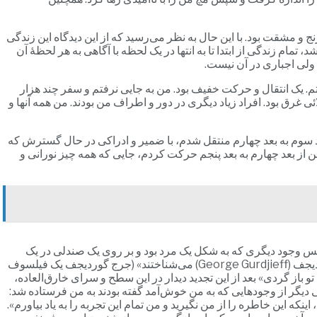
ج و مشقت بود. با این حال به نظر می‌رسید که از این دیدگاه این زندگی
ام زندگی از ابتدا تا به انتها در یک لحظه با آگاهی به هر لحظۀ آن
، ولی اجباری در آن نیست.
م. یک انتقال و حرکت خفیف بود. من به جایی نرفتم و سفر چند هزار
 غرق بود. افراد زیاد دیگری در دور و اطراف من بودند. من همه آنها و
د سوم به بعد چهارم منتقل شدم، با ضمیر و ادراکی در حال گسترش که
 از بعد چهارم به بعد پنجم حرکت کردم، جایی که همه چیز نورانی و
 سپس وجود دیگری که به شکل یک مرد بود و بر روی یک صندلی در یک
کافی‌شاپ نشسته بود به من اشاره کرد که کنار او بنشینم. او خود را به من معرفی کرد: «در آخرین زندگی‌ام روی زمین من را به اسم جورج گوردیجف (George Gurdjieff) می‌شناختند» (جرج گوردیجف یک فیلسوف
ه داد «ما نیاز داریم که تو باز گردی» بعد از این تجدید دیدار در این سطح و سرای خارق‌العاده،
 دیگر از وجودهایی که به من خوش‌آمد گفته بودند به من فرستاده شد:
 این خاطره را از من نگیرید و من تمام این تجربه را به یاد بیاورم».