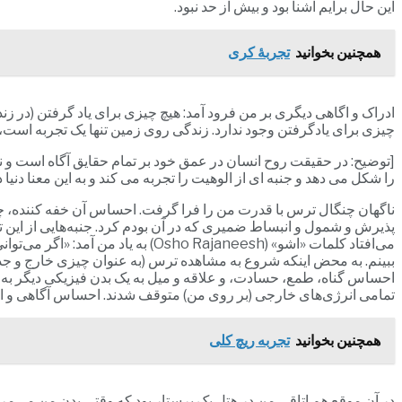
این حال برایم آشنا بود و بیش از حد نبود.
همچنین بخوانید
تجربۀ کری
ادراک و اگاهی دیگری بر من فرود آمد: هیچ چیزی برای یاد گرفتن (در 
چیزی برای یادگرفتن وجود ندارد. زندگی روی زمین تنها یک تجربه است، 
[توضیح: در حقیقت روح انسان در عمق خود بر تمام حقایق آگاه است و نیا
را شکل می دهد و جنبه ای از الوهیت را تجربه می کند و به این معنا دنی
ناگهان چنگال ترس با قدرت من را فرا گرفت. احساس آن خفه کننده، چسب
پذیرش و شمول و انبساط ضمیری که در آن بودم کرد. جنبه‌هایی از این 
می‌افتاد کلمات «اشو» ( Rajaneesh
ببینم. به محض اینکه شروع به مشاهده ترس (به عنوان چیزی خارج و ج
احساس گناه، طمع، حسادت، و علاقه و میل به یک بدن فیزیکی دیگر به دن
تمامی انرژی‌های خارجی (بر روی من) متوقف شدند. احساس آگاهی و ا
همچنین بخوانید
تجربه ریچ کلی
در آن موقع هم اتاقی من در هتل یک پرستار بود که وقتی بدن من می‌مرد د