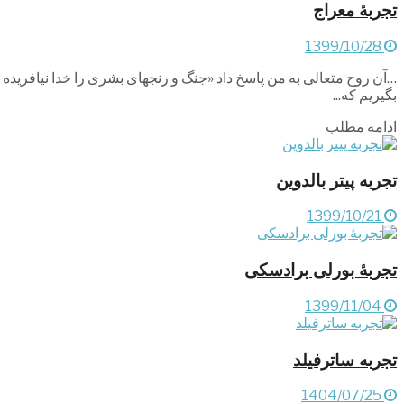
تجربۀ معراج
1399/10/28
…آن روح متعالی به من پاسخ داد «جنگ و رنجهای بشری را خدا نیافریده است
بگیریم که...
ادامه مطلب
تجربه پیتر بالدوین
1399/10/21
تجربۀ بورلی برادسکی
1399/11/04
تجربه ساترفیلد
1404/07/25