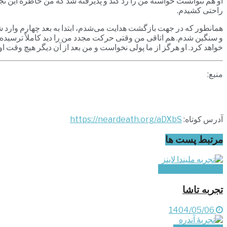
او هم نتوانست خواسته من را رد کند و پذیرفته شد که من خاطره این ت
راحتی کشیدم.
همانطور که در جهت بازگشت هدایت می‌شدم، ابتدا به بعد چهارم وا
و سنگین شدم. هم اتاقی من وقتی حرکت مجدد من را دید کاملاً ترسیده و
خواهد کرد. او هرگز از ما پولی نخواست و من بعد از آن دیگر هیچ وقت او ر
منبع:
آدرس کوتاه:
https://neardeath.org/aDXbS
مرتبط
پست ها
تجربه‌های غیر ایرانی
تجربه تاشا
1404/05/06