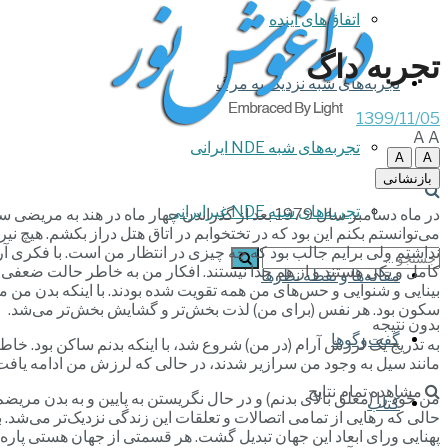
اتفاق‌های آینده
تجربه داگ
تجربه‌های شبه نزدیک به مرگ
1399/11/05
A
A
تجربه‌های شبه NDE ایرانی
A
A
بازنشانی
تجربه‌های شبه NDE غیرایرانی
می‌توانستم بکنم این بود که در تختخوابم در اتاق هتل دراز بکشم. هیچ ن
نداشتم ولی برایم جالب بود که چه چیزی در انتظار من است. با فکری آرا
کامل و یکی هستند و از هم جدا نیستند. افکار من به خاطر حالت ضعفی 
مقاله‌ها و نقطه نظرها
بینایی و شنوایی و حس‌های من همه تقویت شده بودند. با اینکه بدن من م
سکون بود. هر نفس (برای من) لذت بخش‌تر و گشایش بخش‌تر می‌شد.
بدون نتیجه
گفت‌وگوها
به تدریج یک لرزش آرام (در من) شروع شد، با اینکه بدنم ساکن بود. خاطره
مانند سیل به وجود من سرازیر شدند، در حالی که لرزش من ادامه یاف
مشاهده تمام نتایج
من خود را (معلق بالای بدنم) و در حال نگریستن به پایین و به بدن مریضم
کتاب
حالی که رهایی از تمامی اتصالات و تعلقات این زندگی نزدیک‌تر می‌شد.
پهنایی ورای ابعاد این جهان تبدیل گشت. هر قسمتی از جهان هستی پاره