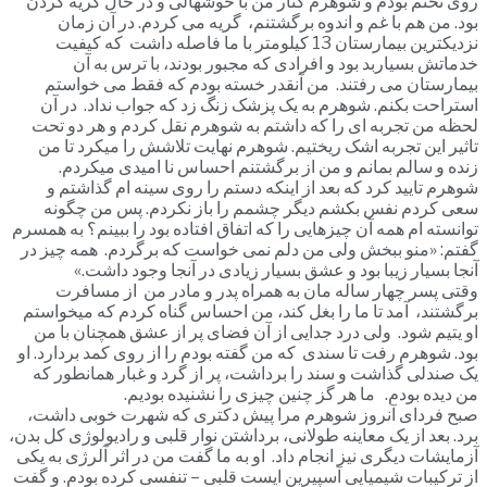
روی تختم بودم و شوهرم کنار من با خوشهالی و در حال گریه کردن
بود. من هم با غم و اندوه برگشتنم، گریه می کردم. در آن زمان
نزدیکترین بیمارستان 13 کیلومتر با ما فاصله داشت که کیفیت
خدماتش بسیاربد بود و افرادی که مجبور بودند، با ترس به آن
بیمارستان می رفتند. من آنقدر خسته بودم که فقط می خواستم
استراحت بکنم. شوهرم به یک پزشک زنگ زد که جواب نداد. در آن
لحظه من تجربه ای را که داشتم به شوهرم نقل کردم و هر دو تحت
تاثیر این تجربه اشک ریختیم. شوهرم نهایت تلاشش را میکرد تا من
زنده و سالم بمانم و من از برگشتنم احساس نا امیدی میکردم.
شوهرم تایید کرد که بعد از اینکه دستم را روی سینه ام گذاشتم و
سعی کردم نفس بکشم دیگر چشمم را باز نکردم. پس من چگونه
توانسته ام همه آن چیزهایی را که اتفاق افتاده بود را ببینم؟ به همسرم
گفتم: «منو ببخش ولی من دلم نمی خواست که برگردم. همه چیز در
آنجا بسیار زیبا بود و عشق بسیار زیادی در آنجا وجود داشت.»
وقتی پسر چهار ساله مان به همراه پدر و مادر من از مسافرت
برگشتند، آمد تا ما را بغل کند، من احساس گناه کردم که میخواستم
او یتیم شود. ولی درد جدایی از آن فضای پر از عشق همچنان با من
بود. شوهرم رفت تا سندی که من گفته بودم را از روی کمد بردارد. او
یک صندلی گذاشت و سند را برداشت، پر از گرد و غبار همانطور که
من دیده بودم. ما هر گز چنین چیزی را نشنیده بودیم.
صبح فردای آنروز شوهرم مرا پیش دکتری که شهرت خوبی داشت،
برد. بعد از یک معاینه طولانی، برداشتن نوار قلبی و رادیولوژی کل بدن،
آزمایشات دیگری نیز انجام داد. او به ما گفت من در اثر آلرژی به یکی
از ترکیبات شیمیایی آسپیرین ایست قلبی – تنفسی کرده بودم. و گفت