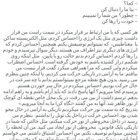
– کجا؟
– بیا ما را دنبال کن
– چطور؟ من شما را نمیبینم
– خودت را رها کن
هر کسی که با من ارتباط بر قرار میکرد در سمت راست من قرار
داشت. چیزی مثل یک انرژی را احساس کردم، مثل الکتریسیته ساکن
یا مغناطیس، که نمیتوانم توصیفش بکنم. همچنین احساس کردم که
انرژی های دیگری نیز اطراف من هستند. دیگر سوال نپرسیدم و خودم
را رها کردم. احساس کردم بدنم حالت رو با پایین، مثل اینکه روی
شکمم دراز کشیده باشم به خودش گرفته است. احساس اضطراب
میکردم ولی کسی که مرا همراهی میکرد گفت قرار نیست من
بیافتم. ما به آرامی در تاریکی حرکت می کردیم، یا اینکه چنین بنظرم
می رسید. بدون هیچ نقطه مرجع نمیتوانستم بدانم با چه سرعت در
حال حرکت بودیم. احساس میکردم در حال سر خوردن هستم.
پرسیدم کجا میرویم؟ آنها پاسخ دادند که باید آرام باشم و به راهم ادامه
بدهم. ترسم داشت از بین می رفت. در یک محل خاص نقطه ای کوچک
از نور ظاهر شد. آنها به من گفتند «نگاه کن! ما به آنجا میرویم.»
بتدریج که به سمت نور حرکت میکردیم تاریکی به آرامی در حال محو
شدن بود. احساس حرکت درداخل یک تونل را نداشتم. بنظرم می
رسید در داخل مخروطی از نور حرکت میکنم، مثل حالتی که شما در
تاریکی بایک فانوس، مخروطی از نور ایجاد می کنید. من آن لحظه را
اینچنین میتوانم توصیف بکنم. من احساس اشتیاق داشتم. می خواستم
آنجا باشم، نزدیک نور. برای من آن یک ستاره ای بود که وقتی به آن