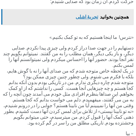
حرکت کردم. آن زمان بود که صدایی شنیدم:
همچنین بخوانید
تجربۀ اشلی
«نترس! ما اینجا هستیم که به تو کمک بکنیم.»
دستهایم را در جهت صدا دراز کردم ولی چیزی پیدا نکردم. صدایی
دیگر، و باز یکی دیگر، همان مطلب را به من گفتند. نمیتوانم بگویم چند
نفر آنجا بودند. حضور آنها را احساس میکردم ولی نمیتوانسنم آنها را
لمس بکنم.
در یک لحظه خاص متوجه شدم که من صدای آنها را نه با گوش هایم،
بلکه با فکرم می شنوم. ولی چطور چنین چیزی ممکن بود؟
متوجه شدم چاره دیگری ندارم. من در تاریکی بودم بدون آنکه بدانم
کجا هستم و چه چیزهایی آنجا هست. کسی را نداشتم که از او کمک
بخواهم. این صداها بنظرم افرادی مثل خودم می آمدند چون آنچه را که
به من می گفتند، میفهمیدم. دلم می خواست بدانم که کجا هستم.
وقتی من آنها را نمیبینم آیا من نابینا هستم؟ جوابی را در درونم شنیدم،
«نه تو نابینا نیستی» از تلاش برای لمس کردن آنها دست کشیدم. بطور
ذهنی کمک آنها را قبول کردم. من میترسیدم، حتی میتوانم بگویم
وحشتزده بودم. تاریکی مطلق من را سر در گم کرده بود.
– بیا