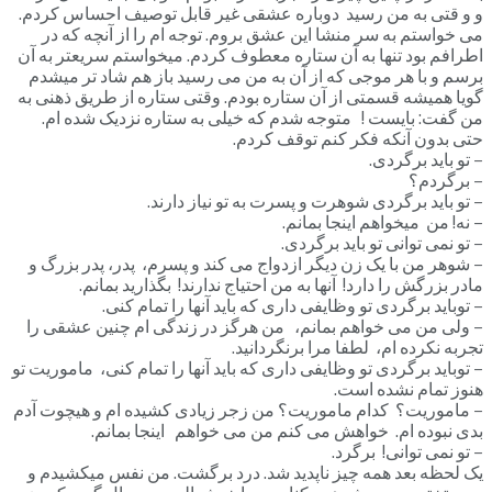
و و قتی به من رسید دوباره عشقی غیر قابل توصیف احساس کردم.
می خواستم به سر منشا این عشق بروم. توجه ام را از آنچه که در
اطرافم بود تنها به آن ستاره معطوف کردم. میخواستم سریعتر به آن
برسم و با هر موجی که از آن به من می رسید باز هم شاد تر میشدم
گویا همیشه قسمتی از آن ستاره بودم. وقتی ستاره از طریق ذهنی به
من گفت: بایست ! متوجه شدم که خیلی به ستاره نزدیک شده ام.
حتی بدون آنکه فکر کنم توقف کردم.
– تو باید برگردی.
– برگردم؟
– تو باید برگردی شوهرت و پسرت به تو نیاز دارند.
– نه! من میخواهم اینجا بمانم.
– تو نمی توانی تو باید برگردی.
– شوهر من با یک زن دیگر ازدواج می کند و پسرم، پدر، پدر بزرگ و
مادر بزرگش را دارد! آنها به من احتیاج ندارند! بگذارید بمانم.
– توباید برگردی تو وظایفی داری که باید آنها را تمام کنی.
– ولی من می خواهم بمانم، من هرگز در زندگی ام چنین عشقی را
تجربه نکرده ام، لطفا مرا برنگردانید.
– توباید برگردی تو وظایفی داری که باید آنها را تمام کنی، ماموریت تو
هنوز تمام نشده است.
– ماموریت؟ کدام ماموریت؟ من زجر زیادی کشیده ام و هیچوت آدم
بدی نبوده ام. خواهش می کنم من می خواهم اینجا بمانم.
– تو نمی توانی! برگرد.
یک لحظه بعد همه چیز ناپدید شد. درد برگشت. من نفس میکشیدم و