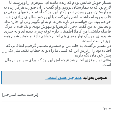
بسیار خوش شانس بودم که زنده مانده ام. شوهرم از او پرسید آیا
لازم بود که به بیمارستان برویم. و او گفت در آن صورت هرگز زنده به
بیمارستان نمی رسیدم. نظر دکتر این بود که احتمالا زخمهای جزئی در
قلب و ریه ام داشته باشم ولی گفت با این وجود سالهای زیادی زنده
خواهم بود. من خواستم در باره تجربه ام به او بگویم ولی او اجازه نداد
و بجایش به من گفت: «چرا، گریس! تو بیهوش بودی و یک قدم با مرگ
فاصله داشتی! من کاملا اطمینان دارم تو نه چیزی دیده ای و نه چیزی
شنیده ای. من یک نوار مغزی هم انجام خواهم داد تا مطمئن شوم همه
چیز درست است».
در مسیر برگشت به خانه من و همسرم تصمیم گرفتیم اتفاقاتی که
افتاده بود را از ترس این که کسی ما را دیوانه خطاب نکند، مثل یک راز
پیش خودمان نگه داریم.
وقتی نوار مغزی انجام شد نتیجه اش این بود که برای سن من نرمال
است.
همچنین بخوانید
همه چیز عشق است…
[ترجمه محمد امیرخیز]
منبع: