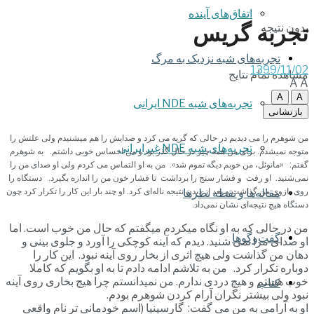
اتفاق‌های آینده
تجربه گریس
بدون نتیجه
تجربه‌های شبه نزدیک به مرگ
1399/11/02
مشاهده تمام نتایج
A
A
A
A
تجربه‌های شبه NDE ایرانی
بازنشانی
من شوهرم را می دیدیم در حالی که گریه می کرد و صدایش را هم میشنیدم ولی علتش را
تجربه‌های شبه NDE غیرایرانی
متوجه نمیشدم. برای من همه چیز در حال گذر بود و من احساس خوبی داشتم. به شوهرم
گفتم: «مانوئل، من خوبم دیگه تموم شد». من به او التماس می کردم ولی او صدای من را
نمی‌شنید. او رفت و فشار سنج را برداشت تا فشار خون من را اندازه بگیرد. دستگاه را
روی بازوی من گذاشت و بعد از دیدن نتیجه ناله‌ای کرد. او چند بار این کار را تکرار کرد چون
مقاله‌ها و نقطه نظرها
دستگاه هیچ نتیجه‌ای نشان نمی‌داد.
من در حالی که به او نگاه میکردم میگفتم که حال من خوب است. اما
گفت‌وگوها
او صدای مرا نمی شنید. دیدم که آینه کوچکی را آورد و جلوی بینی و
دهان من گذاشت ولی هیچ اثری از بخار روی آینه نبود. این کار را
دوباره تکرار کرد. من به تلاشم ادامه دادم تا به او بگویم که کاملا
خوب هستم و هیچ دردی ندارم. من نمیدانستم چرا هیچ بخاری روی آینه
کتاب
نبود ولی بیشتر نگران آرام کردن شوهرم بودم.
او به آرامی به من می گفت: گارسینیا (اسم خودمانی تر نام واقعی