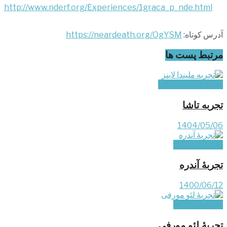
http://www.nderf.org/Experiences/1graca_p_nde.html
آدرس کوتاه:
https://neardeath.org/OgYSM
مرتبط
پست ها
تجربه‌های غیر ایرانی
تجربه تاشا
1404/05/06
تجربه‌های کوتاه
تجربۀ آندره
1400/06/12
تجربه‌های کوتاه
تجربۀ لئو مورفی