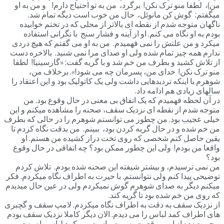
من)، لطفا منو ترک نکن! برگرد، من به تو احتیاج دارم! و من به او
میگفتم: گوش کن مانوئل، حال من خوب است دیگه تمام شد.
ناگهان متوجه شدم از نقطه ای بالاتر از محلی که در تختم خوابیده
بودم به او نگاه می کنم. او از آینه و فشار سنج با نگرانی استفاده
میکرد و من علتش را نمی فهمیدم. من به او می گفتم که هیچ دردی
ندارم همه چیز تمام شده ولی او صدای مرا نمی شنید. بالاخره دست
از تلاش کشید و بطرف من خم شد و با گریه گفت: «گارسینیا! لطفا
منو ترک نکن! خدای من، پسرمان چه می شود!». برخلاف من،
شوهرم با اینکه تردیدهایی داشت ولی یک کاتولیک بود و این اعتقاد را
سالهای زیادی هم ادامه داد.
در آن لحظه فهمیدم که یک اتفاق بی معنی در حال وقوع بود. من
متوجه شدم از نقطه ای نزدیک سقف، صحنه را مشاهده میکنم و این
خیلی عجیب بود. من چطور می توانستم شوهرم را در حالی که بطرف
من خم شده و در حال گریه کردن بود، ببینم. من بدقت نگاه کردم تا
یقین حاصل کنم شخصی که روی تخت دراز کشیده من هستم. او
واقعا من بودم! ولی این چطور ممکن بود؟ چه اتفاقی در حال وقوع
بود؟
من نمی ترسیدم، و بیشتر شیفته این صحنه شده بودم. تلاش کردم
توضیحی پیدا کنم ولی نتوانستم. با حیرت به اطراف نگاه میکردم. فکر
میکنم دیگر به صدای شوهرم گوش نمیکردم ولی در عین حال میدیدم
که روی من خم شده بود تا گریه کند.
از نزدیک سقف به دقت به اطراف نگاه میکردم. لامپ سقف و گچبری
های اطراف کمد لباس را می دیدم. الان دیگر کاملا نزدیک سقف بودم
و حیرت‌زده از این موقعیت. سمت راست من کمد لباس با سه در