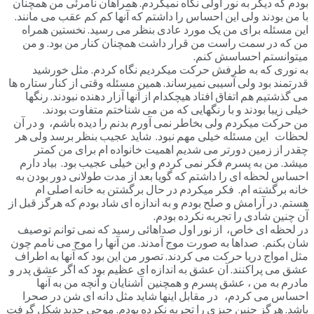
بودم که دیگر به نور اولی نگاه نمیکردم. همراهان نامرئی من همچنان
با من بودند ولی این احساس را داشتم که آنها کم کم عقب می مانند.
این مسئله برای من یک مورد عادی بنظر می رسید. نخستین همراه
من که در سمت راست من قرار داشت همچنان کنار من بود. و من
میتوانستم احساسش کنم.
به نوری که به طرفش حرکت میکردیم نگاه کردم. مثل خورشید
قدرتمند بود ولی آسیبی نمیرساند. همین مسئله وقتی از کنار ستاره ها
می گذشتیم هم اتفاق افتاد هیچکدام از آنها آزار دهنده نبودند. رنگها
خیلی زیبا بودند و با رنگهایی که من می شناختم متفاوت بودند.
من حرکت میکردم ولی بخاطر نمی آورم بدنم را دیده باشم، و در آن
لحظات این مسئله خیلی مهم نبود. شاید عجیب بنظر برسد ولی هر
چقدر از زمین دورتر می شدیم اهمیت خانواده ام برای من کمتر
میشد. من به پسرم فکر نمی کردم و این خیلی عجیب بود. بیاد دارم
احساس لحظه ای را داشتم که گویا بعد از مدت طولانی دور بودن به
خانه برگشته ام. فکر میکردم در حال برگشتن به خانه اصلی ام
هستم. در آرامش و صلح بودم و به اندازه ای شاد بودم که هرگز قبل از
آن چنین شادی را تجربه نکرده بودم.
در لحظه ای خاص، از نور اول صداهائی رسید که نمی توانم توصیف
شان بکنم. صداها به صورت موج آمدند. من آنها را موج می نامم چون
مثل امواج دریا حرکت می کردند. تصور من این بود که آنها به اطراف
عشق می پراکنند. آن عشق به اندازه ای عظیم بود که اگر عشق پدر و
مادرم به من ، عشق پسرم و همچنین آشنایان و آنچه من به آنها
احساس می کردم، در مقابل اینها شاید مثل دانه ای شن در صحرا
باشد. هرگز چنین چیزی را تجربه نکرده بودم. موجی جدید شکل گرفت