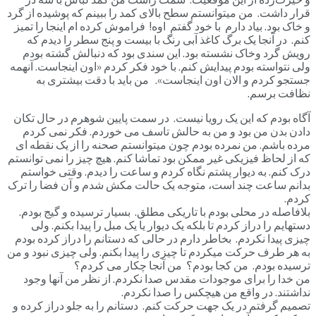
قرار داشت. من میتوانستم سطح بالای کمد را ببینم که پوشیده از گرد
و خاک بود. بیاد دارم با خود گفتم اوه! فراموش کرده ام اینجا را تمیز
کنم. در آنجا یک برگ کاغذ آبی رنگ با بیست و پنج سطر را دیدم که
رویش گرد وخاک نشسته بود. این سندی بود که دنبالش گشته بودم
ولی نتواسته بودم پیدایش کنم. با خود فکر کردم «اون اینجاست. آنهمه
جستجو کردم و الان اون اینجاست». من باید با دقت بیشتری به
نظافت برسم.
آگاه بودم که این یک رویا نیست. در سمت پایین شوهرم در حال تکان
دادن بدن من بود و من به حالش تاسف می خوردم. فکر نمی کردم
مرده باشم. من نمرده بودم چون میتوانستم صحنه را از یک نقطه ای
که از لحاظ فیزیکی غیر ممکن بود تماشا کنم. هیچ چیز را نمی توانستم
درک کنم. به دیوار پشتم نگاه کردم و ساعت را دیدم. وقتی خواستم
بدانم ساعت چند است، متوجه یک حالت مکش شدم و آن فضا را ترک
کردم.
بلافاصله در محلی بودم با تاریکی مطلق. بسیار ترسیده و گیج بودم.
دستهایم را دراز کردم تا بلکه یک دیوار یا یک مبل را پیدا بکنم. ولی
چیزی پیدا نکردم. بخاطر دارم در حالی که دستانم را دراز کرده بودم
به هر طرف حرکت میکردم تا چیزی را پیدا بکنم. ولی چیزی نبود و من
ترسیده بودم. من کجا بودم؟ من آنجا چکار می کردم؟
من خدا را برای موجودات مقدس صدا نکردم. از نظر من آنها وجود
نداشتند. در واقع من هیچکس را صدا نکردم.
تصمیم گرفتم در یک جهت حرکت کنم. دستانم را به جلو دراز کرده و