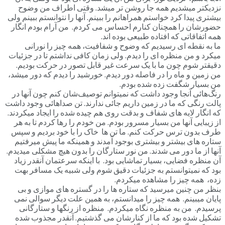
نزدیکتر میشدیم همه جا روشن تر میشد. وقتی اطراف من وضوح
بیشتری پیدا کرد خواستم همراهانم را ببینم. آنها را نتوانستم ببینم ولی
حضورشان را همچنان کنارم احساس می کردم. من آرام بودم انگار
همه اتفاقاتی که افتاده طبیعی بوده اند.
ما به نقطه ای رسیدیم که وضوح و شفافیت، همه چیز را نورانی
میکرد و من منظره ای را دیدم. ولی زمان کافی نداشتم تا در جزئیات
دقیقتر شوم چون ما با یک سرعت غیر قابل تصور در حرکت بودیم.
من زمین و ماه را در فاصله دور دیدم. خورشید را دیدم که دور میشد،
من بسیار شگفت زده شده بودم.
رنگ‌هائی آنجا وجود داشت که نمیتوانم توصیف‌شان کنم چون آنها در
پالت رنگی که ما در زمین داریم جائی ندارند. تن صداهائی وجود داشت
که انگار لایه های شفاف و بدقت روی هم چیده شده را ایجاد میکردند.
از زیبایی آنها من بسیار مسرور بودم. من خودم را رها کردم تا به هر
طرف بدون ترس حرکت کنم. ما تن ها خاک را با خود بردیم و سپس
ستاره های بیشتر و بیشتری بوجود آمدند و همینکه ما پیش میرفتیم
آنها از ما دور می شدند. من نور ستارگان را بدون هیچ مشکلی میدیدم.
آن منظره فضایی، بسیار تماشایی بود. با اینکه سرعتمان آنقدر زیاد
بود که نمیتوانستم به جزئیات دقیق شوم ولی شبیه یک مسافر بهت
زده، همه چیز را مشاهده میکردم.
بنظر من چنین میرسید که ستاره ها را در گستره های موازی و بی
پایان میبینم. همه چیز را میدانستم، به همین علت دیگر سوالی نمی
پرسیدم. من به منظره نگاه میکردم. منظره از رنگها و ستارگانی
تشکیل شده بود که ما از کنارشان می گذشتیم. آنقدر مجذوب شده