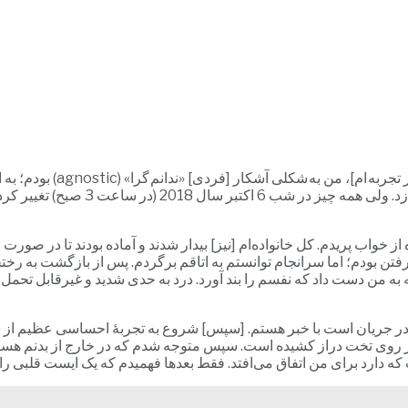
تجربۀ من کمی بیش از 3 ماه 
بودند، احساس می‌کردم که چیزی وجود ند
 خواب پریدم. کل خانواده‌ام [نیز] بیدار شدند و آماده بودند تا در صورت
فتن بودم؛ اما سرانجام توانستم به اتاقم برگردم. پس از بازگشت به رخ
ه من دست داد که نفسم را بند آورد. درد به حدی شدید و غیرقابل تحمل بو
 در جریان است با خبر هستم. [سپس] شروع به تجربۀ احساسی عظیم از سب
وی تخت دراز کشیده است. سپس متوجه شدم که در خارج از بدنم هستم. ابت
که دارد برای من اتفاق می‌افتد. فقط بعدها فهمیدم که یک ایست قلبی ر