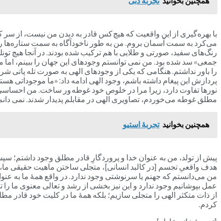
همچنین بخوانید
تجربۀ دبی
با بهره‌گیری از این واقعیت که هیچ کس قادر به دیدن من نیست، از سر
می‌کرد به سمت آسمان بروم. من به طور ناخودآگاه به سمت ستاره‌ها رفتم
رنگ‌های سفید، صورتی و طلایی با هم ترکیب شده بودند. در آنجا هیچ تو
جمعی» سد شده بود. من نمی توانستم وجودهای این جهان را ببینم، ام
را باور نداشتم. هنگامی که یکی از وجودهای الهی به صورت تله پاتی شر
پردازش این پیغام داشته باشم، وجود الهی ادامه داد: «ما موجوداتی هست
نورها تفاوت دارد، زیرا مرا در خلوص خود غوطه ور ساخت. من احساسی شگ
مطلق غوطه می‌خوردم، تصاویری الهی در مقابلم پدیدار شدند. نمی دانم چ
همچنین بخوانید
تجربۀ استیو
پیش از تولد، من به عنوان خدا و پروردگارِ قادر مطلق وجود داشتم؛ سپ
هدف واقعیِ تجسم [در کالبد انسانی]، متجلی ساختن ماهیت حقیقی ما، ی
من می‌دانستم که جهنم یا سرنوشتی وجود ندارد. در واقع همۀ ما به عنوان
عمل بپوشانیم وجود ندارد و این نیز بخشی از رشد و تعالی معنوی ما را 
از ذات متکثر الهی را متجلی سازیم؛ بلکه همۀ ما در کلیت خود قادر مطل
کردم.