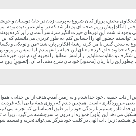
 کنجکاوی محض، پرواز کنان شروع به پرسه زدن در خانۀ دوستان و خویشا
. [آنگاه] پیش رویم صحنه‌ای پدیدار شد که در تمام عمر ندیده بودم. من 
نلی وجود نداشت. این نورهای حیرت انگیز سرتاسر آسمان را پر کرده بود
ا می توانستم حضور آنها را احساس کنم. به طور غریزی می دانستم که 
وع به سخن گفتن با من کرد، رشتۀ افکارم پاره شد: «من و تو یکی و یکس
یم که خداوند خلق کرد.» معنای این جمله را نفهمیدم. اما سپس بر پرتو نو
رف و مقاومت ناپذیر از آرامش مطلق را تجربه کردم. نور، خیره کننده ب
طور این را با زبان [محدود] خودمان شرح دهم، اما آن، [تصویرِ] روحِ م
س از ذات حقیقی خود جدا شدم و به زمین آمدم. هدف از این جدایی، هموا
عنی «پروردگاری» است. همچنین دیدم که روزی همۀ ما بی آنکه فردیت خود 
 خدا، قادر هستیم تا زندگی خود را بر طبق احساساتی که تجربه می‌کنیم خ
تشکیل می‌دهد. این [باور] همواره از درون ما سرچشمه می‌گیرد، زیرا ما
ق هستیم؛ زیرا ذات الهی در کلیت خود هرگز نمی‌تواند تجزیه و تقسیم شود