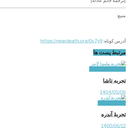
[ترجمۀ خانم عادله]
منبع:
آدرس کوتاه:
https://neardeath.org/0c7y9
مرتبط
پست ها
تجربه‌های غیر ایرانی
تجربه تاشا
1404/05/06
تجربه‌های کوتاه
تجربۀ آندره
1400/06/12