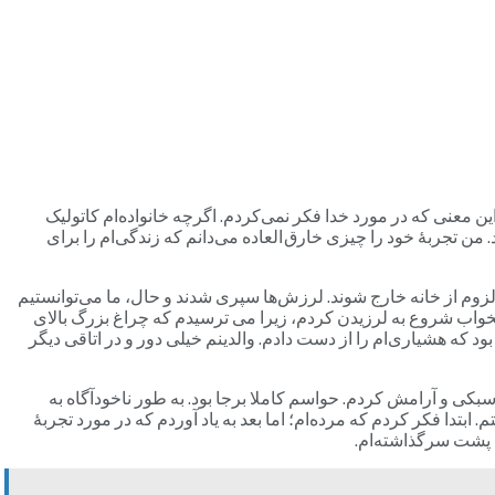
پیش رخ داد. در طی این مدت [یعنی پیش از تجربه ام]، من به شکلی آشکار [فردی] «ندانم گرا» (agnostic) بودم؛ به این معنی که در مورد خدا فکر نمی‌کردم. اگرچه خانواده‌ام کاتولیک
ارد تا مرا پایبند این مذهب سازد. ولی همه چیز در شب 6 اکتبر سال 2018 (در ساعت 3 صبح) تغییر کرد. من تجربۀ خود را چیزی خارق العاده می‌دانم که زندگی‌ام را برای
 لزوم از خانه خارج شوند. لرزش‌ها سپری شدند و حال، ما می‌توانستیم
تخواب شروع به لرزیدن کردم، زیرا می ترسیدم که چراغ بزرگ بالای
د که هشیاری‌ام را از دست دادم. والدینم خیلی دور و در اتاقی دیگر
کی و آرامش کردم. حواسم کاملا برجا بود. به طور ناخودآگاه به
دا فکر کردم که مرده‌ام؛ اما بعد به یاد آوردم که در مورد تجربۀ
ا پشت سرگذاشته‌ام.