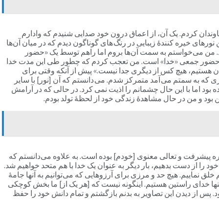
وندان کردم. یک آن، از اعماق درون خود صدایی شنیدم که وادارم
نورهای خیره کنندۀ زیبایی در رنگ های گوناگون دیدم که در میان آن‌ها
ند. من می‌خواستم به سمت آن‌ها بروم اما راهم توسط یک «حضور
این حضور جمعی «خدا» است. من تعجب کردم که چطور طی این مدت خدا
ان هستیم، هیچ کس از دیگری جدا نیست.» پیش از آنکه وقتی برای
ری که به سمتم می آمد متمرکز شدم. می دانستم که آن [نور] با سایر
ود اما با این حال چشمانم را اذیت نمی کرد. در حالی که در آرامش
ن بود و من در حال مشاهدۀ زندگی خود از لحظۀ تولد بودم.
ره پیشرفت و تعالی معنوی [خودم] بوده است. به علاوه می‌دانستم که
را از دست بدهیم، بار دیگر به عنوان یک خدا با هم متحد خواهیم شد.
لق نماییم. هیچ حد و مرزی برای آرزوهایی که می‌توانیم به آنها جامۀ
 تنها خدای راستین هستیم. اینگونه نیست که [هر یک از] ما بخش کوچکی
. پس از دیدن این تصاویر به بدنم بازگشتم و تمام دانش خود را حفظ