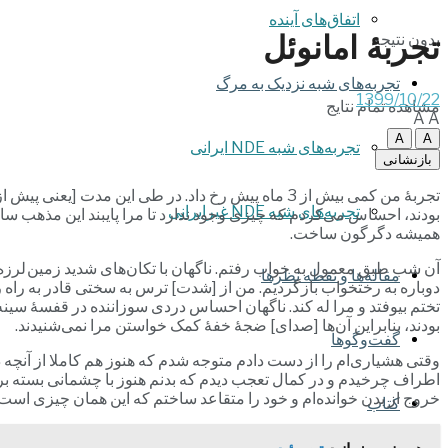
اتفاق‌های آینده
تجربۀ امانوئل
بدون نتیجه
تجربه‌های شبه نزدیک به مرگ
1399/10/22
مشاهده تمام نتایج
A
A
A
A
تجربه‌های شبه NDE ایرانی
بازنشانی
تجربه‌های شبه NDE غیرایرانی
همیشه دگرگون ساخت.
آن شب طبق معمول به خواب رفتم. ناگهان با تکان‌های شدید زمین لرزه از
مقاله‌ها و نقطه نظرها
دوباره به رختخواب بازگردیم. من از [شدت] ترس به سختی قادر به راه ر
تختم بیوفتد و مرا له کند. ناگهان احساس دردی سوزاننده در قفسۀ سینه ب
بودند، بنابراین آن‌ها [صدای] ضجۀ خفۀ کمک خواستن مرا نمی‌شنیدند.
گفت‌وگوها
وقتی هشیاری‌ام را از دست دادم متوجه شدم که هنوز هم کاملا از آنچه
اطراف چرخیدم و در کمال تعجب دیدم که بدنم هنوز با چشمانی بسته بر ر
خروج از بدن خوانده‌ام و خود را متقاعد ساختم که این همان چیزی است 
کتاب