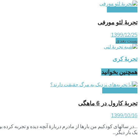
تجربه‌های کوتاه
تجربۀ لئو مورفی
1399/12/25
پست‌ بعدی
تجربۀ کری
همچنین بخوانید
تجربه‌های کودکان
تجربۀ کارول در 6 ماهگی
1399/10/16
یک بار دیگر...