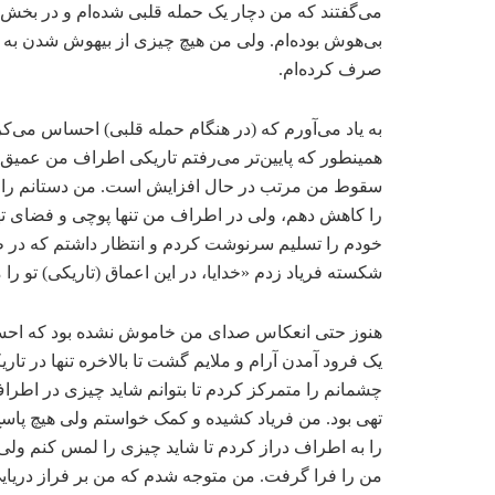
می‌گفتند که من دچار یک حمله قلبی شده‌ام و در بخش
بی‌هوش بوده‌ام. ولی من هیچ چیزی از ‌بیهوش شدن به یا
صرف کرده‌ام.
به یاد می‌آورم که (در هنگام حمله قلبی) احساس می‌ک
همینطور که پایین‌تر می‌رفتم تاریکی اطراف من عمیق
سقوط من مرتب در حال افزایش است. من دستانم را د
را کاهش دهم، ولی در اطراف من تنها پوچی و فضای تهی
خودم را تسلیم سرنوشت کردم و انتظار داشتم که در
شکسته فریاد زدم «خدایا، در این اعماق (تاریکی) تو را 
هنوز حتی انعکاس صدای من خاموش نشده بود که اح
یک فرود آمدن آرام و ملایم گشت تا بالاخره تنها در تا
چشمانم را متمرکز کردم تا بتوانم شاید چیزی در اطراف
تهی بود. من فریاد کشیده و کمک خواستم ولی هیچ پاس
را به اطراف دراز کردم تا شاید چیزی را لمس کنم ول
من را فرا گرفت. من متوجه شدم که من بر فراز دریای