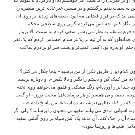
(و پر قدرتی) را نداشت. می‌خواستم به او بازگردم تا بگویم که
. من به سمت بدنم برگشتم و در مسیر، غیرعادی ترین منظره را
یبی تند که بر فراز فضایی مه آلود، نقطه‌های زیادی بر روی آن
 آن نگاه کنم. احساس می‌کردم گویی روی سطحی محکم
نند فرم سابقم به نظر می‌رسم. سعی کردم به سمت بالا پرواز
م. همانطور که به آن تپه نزدیک‌تر ‌شدم احساس کردم که یک نفر
ناختم. او پدرم بود! کمی عقب‌تر و پشت سر او برادرم ساکت
 کلام (و از طریق فکر) از من پرسید «اینجا چکار می‌کنی؟».
به من کمک کن و دستم را بگیر و بالا بکش». او دوباره پرسید
د چند ابزار آورده‌ام، رنگ مشکی و قلمو. می‌خواهم روی تخته
ریبه، یتیم، و بی همسر (و هر درمانده‌ای) محبت بورز.» او گفت
 که در کتاب (الهی) نوشته شده است». من پاسخ دادم «بله
ه اشیائی مادی می‌توانند مفهومی معنوی را برسانند؟ ولی اگر
ده آن را حک کنم، آن مانند یک آتش سیاه بر روی آتشی سفید
امی قلب‌ها و روح‌ها شود.»