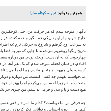
همچنین بخوانید
تجربه کوتاه سارا
ناگهان متوجه شدم که هر حرکت من، حتی کوچکترین آنه
خارج شوم، و از این تاریکی غم انگیز و خفه کننده فرا
به سرعت اوج گرفتم و شروع به حرکتی نرم (به اطراف)
تدریج رنگها روشن‌تر می‌شدند تا جایی که نور به فضا باز
چهارچوبی که به آن دست آویخته بودم. من دوباره سعی 
افتادم. در همان لحظه متوجه شدم که یک نفر آنجا در حا
کیست، ولی مبهوت و متحیر ماندم، زیرا او را می‌شناخت
می‌خواستم بفهمم چه کسی کیست. من دوباره و دوباره ب
متعجب ماندم زیرا احساس می‌کردم او را بهتر از خودم
هیچ دست و پا و بدن و فرمی نداشتم. من چیزی جز یک نق
چه فرقی بین ما دوتاست؟ کدام ما «من» واقعی هستیم
کنم. من اراده و احساس و توانایی فکر کردن دارم. پس 