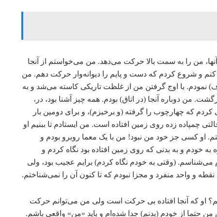
ا، من را به سمت بالا حرکت می‌دهد. من می‌خواستم از آنجا
ر کنم و شروع کردم که دست و پایم را دیوانه‌وار حرکت دهم. من
 نمودم. با اوج گرفتن من از غلظت تاریکی کاسته می‌شد و به
گشت. من دوباره آنجا (در اتاق) بودم. همه چیز آشنا بود، در،
کردم که چهارچوب را گرفته (و برخیزم)، و برای دومین بار
لتی چمپاده زده روی زمین افتاده است. من ایستادم تا ببنیم او
م. او کسی جز خود من نبود! من با یک معما روبرو بودم و
ه خودم و به بدنی که روی زمین افتاده بود نگاه کردم و
 می‌شناسم. (وقتی به خودم نگاه کردم) برایم عجیب بود، ولی
طه و واحد منفرد و مجزا نبودم که تا کنون آن را نمی‌شناختم.
؟ او که آنجا افتاده بی حرکت است ولی من می‌توانم حرکت
من حتما از خودم (بدنم) جدا شده‌ام و باید «من» واقعی باشم.