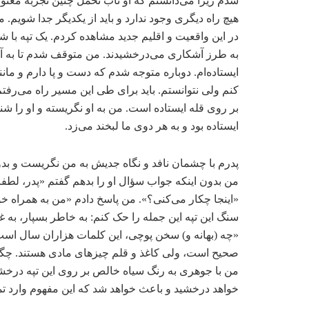
شدم زیرا می‌دانستم که او تاب تحمل چنین تجربه معنوی 
هیچ راه دیگری وجود ندارد و باید از یکدیگر جدا شویم
در این واقعیت و اقلیم جدید مشاهده کردم. یک تپه با ش
به طرز آشکاری می‌درخشیدند. من متوقف شدم تا به
ایستاده‌ام. دوباره متوجه شدم که دست و پا دارم و ما
کنم ولی نتوانستم. باید برای طی این مسیر راه می‌رفت
بر روی قله ایستاده است. من به او نگریسته و او را ش
ایستاده بود و به هر دوی ما لبخند می‌زد.
پدرم با چشمان نافد و نگاه جدیش به من نگریست و بدون
من بدون اینکه جواب سؤال او را بدهم گفتم «پدر، لطفا 
«اینجا چکار می‌کنی؟». من پاسخ دادم «من به همراه خو
سنگ این تپه این جمله را حک کنم: به خاطر بسپار، به غ
«چه (بهانه و) سخن پوچی، این کلمات هزاران سال است
صحیح است، ولی کاغذ و قلم چیزهای مادی هستند. چگون
من با جوهری به رنگ سیاه خالص بر روی این تپه درخشن
خواهد درخشید و باعث خواهد شد که این مفهوم وارد تم