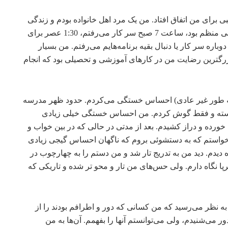
 برای من اتفاق افتاد. من یک مرد اهل خانواده بودم و زندگی
به نسبت با ثباتی داشتم. زندگی و برنامه روزانه من خیلی منظم بود، ساعت 7 صبح سر کار می‌رفتم، 1:30 عصر برای
راحت به خانه بازمی‌گشتم، و ساعت 4 عصر دوباره سر کار یا دنبال بقیه برنامه‌هایم می‌رفتم. من بسیار
بزرگترین رضایت من در کارهای آموزشی و تحصیلی بود که انجام
 که (به طور غیر عادی) احساس خستگی می‌کردم. حدود ظهر مدرسه
 نشسته و فقط گوش کردم. من احساس خستگی خیلی زیادی
ای سبکی خورده و دراز کشیدم. بعد از مدتی در حالی که در بین خواب و
رخواستم که به دستشوئی بروم که ناگهان احساس گیجی زیادی
دیدم. دید من به تدریج تار شد و من دستم را به چهارچوب در
 نگاه دارم. ولی حس‌های من تار و محو تر شده و تاریکی که
ه نظر می‌رسید که من کسانی که دور و اطرافم بودند را از
 می‌شنیدم، ولی می‌توانستم آنها را بفهمم. آن‌ها به من