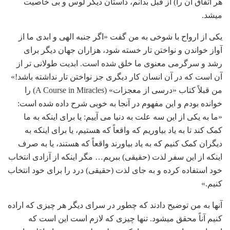
هر اتفاق آن را) از قبل بدانم، داستان دیگر لوس و بی‏ خاصیت
می‏شد.
یکی از ارواح با شوخی به من گفت «اگر جنبه الهی و ابدی ما از
آواز خواندن و نواختن تار خسته شود، هزاران جهان دیگر برای
رشد و سرگرمی معنوی ما خلق شده است. ابدیت طولانی‏ تر از
آن است که در آن انسان کار دیگری جز نواختن تار نداشته باشد!»
من قبلاً کتاب «درسی از معجزات» (A Course in Miracles) را
خوانده بودم و این مفهوم در آنجا به خوبی شرح داده شده است:
«ما به یکی از این سه علت به دنیا می ‏آییم: یا برای اینکه به ما
کمک کند تا به یاد بیاوریم که واقعاً که هستیم، یا برای اینکه به
دیگران کمک کنیم که به یاد بیاورند واقعاً که هستند، یا به صرف
اینکه از این سفر لذت (حقیقی) ببریم… مگر اینکه از آزادی انتخاب
خود استفاده کرده و به جای لذت (حقیقی) درد را برای خود انتخاب
کنیم.»
آنها به من توضیح دادند که چطور در سرای دیگر هر چیزی که اراده
کنیم آناً محقق می‏شود. تنها چیزی که لازم است این است که