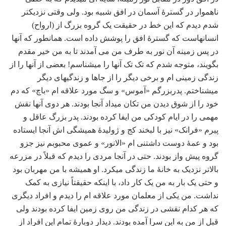
ناهموار در گسترۀ آسمان در افق شبیه بود. ولی وقتی نزدیک‏تر
شدم دیدم که این خط در حقیقت یک گروه بزرگ از (ارواح)
انسانهاست که گسترۀ افق را پوشش داده‏ است. همانطور که آنها
در پس زمینه آن نور به طرف من می ‏آمدند تا به من خیر مقدم
بگویند، متوجه شدم که تک تک آن‏ها را می‏شناسم! بعضی از آنها را از
زندگی زمینی‏ ام و برخی دیگر را از جاها و زندگی‏های دیگر
می‏شناختم. پدربزرگم «آموس» و سگ مورد علاقه‏ ام «باچ» که دم
خود را از شوق دیدن من تکان می‏داد آنجا بودند. هر دوی آن‏ها نقش
مهمی را در ایام کودکی من ایفا کرده بودند. پدر بزرگ عاقل و
پیرم «فرانک» نیز با لبخند کج و ژولیدۀ همیشگی‏ اش آنجا ایستاده
بود و عمۀ دوست داشتنی‏ ام «الانور» و عموی محبوبم نیز جزو
گروه پیش واز بودند. حتی در آنجا مردی را دیدم که قبلاً در مزرعه
بالاتر نزدیک به خانۀ ما زندگی می‏کرد. او همیشه با من مهربان بود
و حتی یک بار به من یک کار داد، با اینکه حقیقتاً نیازی به کمک
نداشت. من یکی از معلمان مورد علاقه‏ ام را دیدم و افراد دیگری
که هر کدام نقشی در زندگی من روی زمین ایفا کرده بودند ولی
قبل از من به این سرا آمده بودند. دیدار دوبارۀ تمام این افراد از