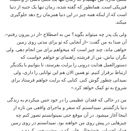
فیزیکی است. همانطور که گفته شده، زمان تنها یک جنبه از دنیا
است که از اینکه همه چیز در این دنیا همزمان رخ دهد جلوگیری
می‏کند.
ولی یک پدر چه می‏تواند بگوید؟ من به اصطلاح «از در بیرون رفتم».
آن صدا به من گفت: «از آنجایی که تو برای مدتی روی زمین
خواهی ماند، چند چیز است که می‏خواهم برای من انجام دهی. ولی
نگران نباش، من از فرشته راهنمای تو خواهم خواست که
دستورالعمل هدایت درونی را برایت بفرستد، تا بتوانیم با یکدیگر
ارتباط برقرار کنیم. تو همین الان هم این توانایی را داری، ولی
نمی‏دانی چطور گوش کنی. کتابی که برایت خواهم فرستاد برای
شروع به تو کمک خواهد کرد.»
من در حالی که فقدان عظیمی را در خود حس می‏کردم به زندگی
دنیا بازگشتم. نمی‏دانستم که سفر و ماجرای واقعی من تازه از
اینجا آغاز می‏شود. در آن موقع حتی نمی‏توانستم تصور کنم چه
چیزهایی در پیش روی من خواهند بود. نمی‏دانستم در روی زمین
همان احساس خوشحالی‏ هایی که در بهشت حس کرده و