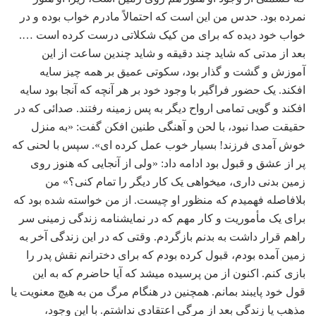
نمرده بود. حدس من این است که احتمالاً مادرم خواب بوده و در
خواب خود دیده که برای من کیک شکلاتی درست کرده است ….
بعد از مدتی که شاید چند دقیقه و شاید چندین ساعت از این
آموزش و گشت و گذار بود، سکوتی عمیق بر همه چیز سایه
افکند. یک حضور فراگیر با وجود خود بر هر آنچه که آنجا بود سایه
افکند و گویی تمامی ارواح دیگر به پس زمینه رفتند. صدائی که در
حقیقت صدا نبود، با لحن و آهنگی طنین افکن گفت: «به منزل
خوش آمدی فرزند! بسیار خوب عمل کرده‏ ای». سپس با لحنی که
پر از عشق و قبول بود ادامه داد: «ولی از آنجایی که هنوز روی
زمین بدنی داری، می‏خواهی یک کار دیگر را تمام کنی؟» من
بلافاصله فهمیدم که منظور او چیست. از من خواسته شده بود که
برای یک مأموریت و کار مهم که در نمایشنامه زندگی زمینی سر
راهم قرار داشت به بدنم بازگردم. وقتی که در این زندگی آخر به
زمین آمده بودم، قبول کرده بودم که برای دخترانم نقش پدر را
بازی کنم. اکنون از من پرسیده می‏شد که آیا حاضرم که به این
قول خود پایبند بمانم. همچنین در هنگام مرگ من به هیچ معنویت یا
مذهب یا زندگی بعد از مرگی اعتقادی نداشتم. با این وجود،