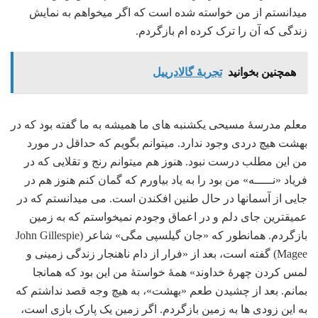
می‏دانستم از من خواسته شده است که اگر می‏خواهم به نمایش
زندگی که آن را ترک کرده‏ ام بازگردم.
همچنین بخوانید
تجربۀ گالادرییل
معلم مدرسۀ مسیحی یکشنبه‏ های ما همیشه به ما گفته بود که در
بهشت هیچ دردی وجود ندارد. می‏توانم بگویم که حداقل در مورد
من این مطلب درست نبود. هنوز هم می‏توانم رنج و تقلایی که در
فریاد «نـــــه» من بود را به یاد بیاورم که گمان کنم هنوز هم در
جایی از آسمانها در حال طنین افکندن است. می می‏دانستم که در
عمیق‏ترین جای دلم و در اعماق وجودم نمی‏خواستم که به زمین
بازگردم. همانطور که «جان گیلسپی مگی» شاعر (John Gillespie
Magee) گفته است، بعد از «فرار از دام ناهنجار زندگی زمینی و
لمس کردن چهرۀ خداوند» همۀ خواستۀ من این بود که همانجا
بمانم. بعد از چشیدن طعم «بهشت»، به هیچ وجه قصد نداشتم که
به این زودی‏ ها به زمین بازگردم. اگر زمین یک پارک بازی است،