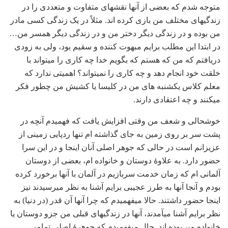
متوجه شدم که بعضی از آنها نقشهای متفاوت و متعددی را در
زندگی‏های مختلف من بازی کرده ‏اند. مثلاً در یک زندگی کسی مادر
من بوده و در زندگی دیگر دختر من و در زندگی دیگر همسر من…
در ابتدا این مطلب برایم مبهوت کننده و سقیم بود، ولی به زودی
دریافتم که من که هستم که بگویم خدا چه کاری را می‏تواند با
خلقت خود انجام دهد و چه کاری را نمی‏تواند؟ اهمیتی ندارد که
معلم کلاس یکشنبه‏ های من در کلیسا یا کشیش من چطور فکر
می‏کنند و چه اعتقادی دارند.
خوشحالی و شعف من وقتی افزایش یافت که فهمیدم آنچه در
پشت سر بر روی زمین به جای گذاشته‏ ام تنها ردپایی زمینی از
عزیزانم است در حالی که جوهر اصلی آنان اینجا و در این سرا
حضور دارد. به علاوۀ دوستان و خانواده‏ ام، بعضی از دوستان
آلمانی ‏ام که زمان خدمت سربازیم در آلمان با آنها برخورد کرده
بودم و آنجا آنها به طرز عجیبی برایم آشنا به نظر می‏رسیدند نیز
اینجا حضور داشتند. حالا می‏فهمیدم که چرا آنها آن قدر (در دنیا) به
نظر برایم آشنا می‏آمدند، آنها در زندگی‏های قبلی من جزو دوستان یا
خانواده من بوده‏ اند. حال می‏فهمیدم که جوهرۀ اصلی تمامی