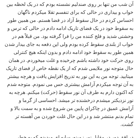
آن شب من تنها بر روی صندلیم نشسته بودم که در یک لحظه بین
خواب و بیداری در حالی که برای تنفسم تقلا می‏کردم ناگهان
احساس کردم در حال سقوط آزاد در فضا هستم. من همین طور
به سقوط خود در یک فضای تاریک ادامه دادم در حالی که ترس و
وحشتی شدید و فلج کننده من را فرا گرفته بود. من قبلاً هم در
خواب از بلندی سقوط کرده بودم ولی این دفعه به جای بیدار شدن
همین طور به سقوط خود ادامه دادم و بدون اینکه هیچ کنترلی
روی حرکت خود داشته باشم چرخیده و غلت می‏خوردم. در همان
حال متوجه نور ملایمی شدم که از یک نقطه خاص از فضای تاریک
می‏تابید. توجه من به این نور به تدریج افزایش یافت و هرچه بیشتر
به آن توجه می‏کردم آرامش بیشتری حس می‏ نمودم. متوجه شدم
که اکنون دارم به طرف آن نور سقوط (حرکت) می‏کنم. هرچه به
نور نزدیک‏تر می‏شدم درخشنده تر می‏شد. احساسی از گرما و
آرامش عمیق در چاکرای پایین من شروع شده و به سمت بالا و
تمام بدنم منتشر شد و در این حال غلت خوردن من آهسته تر
گشت.
در افق دور در مقابل نور زمینه، سایه‏ ای می‏دیدم که به خطی