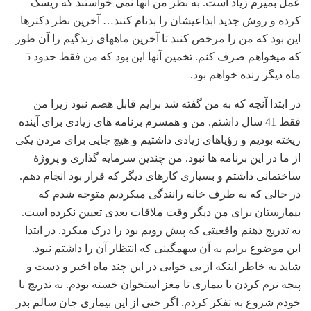
عمل بمیرم زیاد است. به نظر من آنها نمی‏ خواستند که ریسک
کرده و روش جدید ابداعیشان را بدنام کنند… آخرین نظر دکترها
این بود که من را مرخص کنند تا آخرین ماه‏های زندگیم را آن طور
که می‏خواهم صرف کنم. تخمین آنها این بود که من فقط حدود 5
ماه دیگر زنده خواهم بود.
در ابتدا آنچه که به من گفته شد برایم قابل هضم نبود زیرا من
فقط 41 سال داشتم. من و همسرم برنامه‏ های زیادی برای آینده
ریخته بودیم و رؤیاهای زیادی داشتیم و هیچ جایی برای مردن یکی
از ما در این برنامه ‏ها نبود. من چندین سرمایه ‏گذاری و پروژۀ
ساختمانی داشتم و بسیاری کارهای دیگر که قرار بود انجام دهم.
در حالی که به طرف خانه رانندگی می‏کردیم متوجه شدم که
بیمارستان برای من دیگر وقت ملاقات بعدی تعیین نکرده است.
به تدریج ذهنم واقعیتی که پیش رویم بود را درک می‏کرد. در ابتدا
این موضوع برایم به آن سهمگینی که انتظار آن را داشتم نبود.
شاید به خاطر اینکه از بی خوابی در این چند ماه اخیر و دست و
پنجه نرم کردن با بیماری تا مغز استخوان خسته بودم. به تدریج با
خودم شروع به تفکر کردم. اگر حتی از این بیماری جان سالم بدر