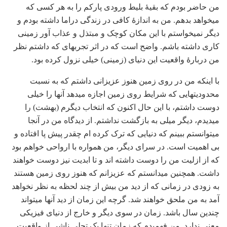
من حاضر بودم که بقیۀ بلیط ورودی‏ پارکم را به هر کسی که
می‏خواهد بدهم. من به اندازۀ کافی در زندگی دراما داشته بودم و
دیگر نمی‏خواستم با این مکان کوچک و مبتذل و عذاب آور زمینی
کاری داشته باشم. واضح است که در اثر تجربه‏ای که داشتم نظر
من دربارۀ واقعیت این دنیای (زمینی) خیلی نزول کرده بود.
با اینکه من در روی زمین هنوز عزیزانی داشتم که به نسبت
محدودیت‏هایی که شرایط روی زمین اجازه می‏دهد آنها را خیلی
دوست داشتم، با این حال اکنون که انتخاب دیگرم (بهشت) را
می‏دیدم، دیگر میلی به بازگشت نداشتم. از دیدگاه من در آنجا
می‏توانستم ببینم که دنیایی که ترک کرده‏ ام چقدر پیش پا افتاده و
بی اهمیت است. در سرای دیگر، من همواره با ارواحی خواهم بود
که از ازلیت من را دوست داشته‏ اند و تا ابدیت نیز دوست خواهند
داشت. همچنین می‏دانستم که عزیزانم که هنوز روی زمین هستند
به زودی در زمانی که از دید من بیش از چند لحظه به نظر نخواهد
آمد به من ملحق خواهند شد. گرچه این زمان از دید آنها می‏تواند
چندین سال باشد. زمان در سوی دیگر و خارج از دنیای فیزیکی
معنی ندارد. من فهمیدم که زمان تنها یک تجلی ناشی از واقعیت