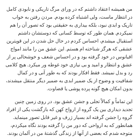
من همیشه اعتقاد داشتم که در ورای مرگ تاریکی و نابودی کامل
در انتظار ماست، ولی اشتباه کرده بودم. مردن رفتن به خواب
تاریک و ابدی نبود، بلکه بیداری به حقیقتی بود که تصور آن را هم
نمی‏کردم. همان طور که توسط کسانی که دوستشان داشتم
استقبال می‏شدم، احساس کردم در حال حل شدن در این قوی‏ترین
عشقی که هرگز شناخته‏ ام هستم. این عشق من را مانند امواج
اقیانوس در خود گرفته بود و در احساس شعف و خوشحالی پر از
عشق و انتظار و امید و بی نیازی خود غوطه ور می‏کرد. هیچ کلامی
رد و بدل نمی‏شد. فقط افکار بودند که به طور آنی و در کمال
شفافیت و وضوح از یک ضمیر ابدی به ضمیر دیگر منتقل می‏شدند،
بدون امکان هیچ گونه پرده پوشی یا قضاوت.
این تماماً و کمالاً تجلی و جشن عشق بود. در روی زمین چنین
تجدید دیداری بین یک گروه از ارواح کهن که بازگشت یکی از افراد
گروه را جشن گرفته ‏اند بسیار ژرف و غیر قابل تصور می‏نماید.
همانطور که به ارواحی که دور من را گرفته بودند نگاه می‏کردم،
متوجه شدم که بعضی از آنها از زندگی‏ گذشتۀ من در آلمان بودند.