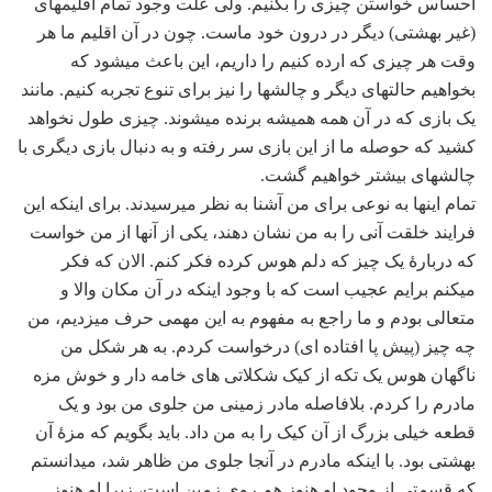
احساس خواستن چیزی را بکنیم. ولی علت وجود تمام اقلیم‏های
(غیر بهشتی) دیگر در درون خود ماست. چون در آن اقلیم ما هر
وقت هر چیزی که ارده کنیم را داریم، این باعث می‏شود که
بخواهیم حالتهای دیگر و چالش‏ها را نیز برای تنوع تجربه کنیم. مانند
یک بازی که در آن همه همیشه برنده می‏شوند. چیزی طول نخواهد
کشید که حوصله ما از این بازی سر رفته و به دنبال بازی دیگری با
چالش‏های بیشتر خواهیم گشت.
تمام این‏ها به نوعی برای من آشنا به نظر می‏رسیدند. برای اینکه این
فرایند خلقت آنی را به من نشان دهند، یکی از آن‏ها از من خواست
که دربارۀ یک چیز که دلم هوس کرده فکر کنم. الان که فکر
می‏کنم برایم عجیب است که با وجود این‏که در آن مکان والا و
متعالی بودم و ما راجع به مفهوم به این مهمی حرف می‏زدیم، من
چه چیز (پیش پا افتاده ‏ای) درخواست کردم. به هر شکل من
ناگهان هوس یک تکه از کیک شکلاتی‏ های خامه دار و خوش مزه
مادرم را کردم. بلافاصله مادر زمینی من جلوی من بود و یک
قطعه خیلی بزرگ از آن کیک را به من داد. باید بگویم که مزۀ آن
بهشتی بود. با اینکه مادرم در آنجا جلوی من ظاهر شد، می‏دانستم
که قسمتی از وجود او هنوز هم روی زمین است، زیرا او هنوز