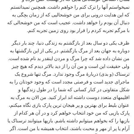
نمی‏خواستم آنها را ترک کنم را خواهم داشت. همچنین نمی‏دانستم
که این هدایت درونی برای من خوشحالیی که از زمان بچگی به
دنبال آن بودم را خواهد داشت. عجیب است که من خوشحالی که
با مرگم تجربه کردم را قرار بود روی زمین تجربه کنم.
ظرف یکی دو سال بعد از بازگشتم به زندگی دنیا، چند بار دیگر
دوباره به جهان بعد از مرگ بازگشتم. در یکی از این بازگشت‏ها به
من نشان داده شد که چرا مرگ و مردن این‏قدر بد نام شده است.
ولی حقیقت این است و من آن را از دید بالاتر دیدم که هیچ چیز
ترسناک (و بدی) دربارۀ مرگ وجود ندارد. مرگ تنها شروع یک
ماجرای جدید است و فرصتی مجدد است که وجود خودتان را به
شکل متفاوتی در کنار کسانی که شما را در طول زندگی‏ها و
اقلیم‏های متعدد دوست داشته‏ اند ابراز کنید. من الان به مرگ به
عنوان بلیط برای بهترین و پر هیجان ترین پارک بازی نگاه می‏کنم،
پارک بازیی که من خود انتخاب خواهم کرد و در آن هر کدام از
بازی‏ها را که بخواهم می‏توانم داشته باشم. بازی‏ها می‏توانند ترسناک یا
آرام یا پر از مهر و محبت باشند، انتخاب همیشه با من است. اگر