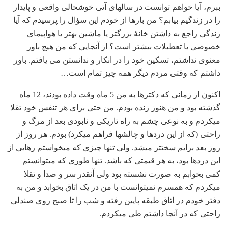
ببرم، آیا خواهم توانست در سالهای آتی خوشحالی واقعی و پایدار
را در زندگیم بیابم؟ من بارها از خودم این سؤال را پرسیدم که آیا
زندگی راجع به داشتن خانۀ بزرگتر یا ماشین بهتر یا هواپیمای
خصوصی یا تعطیلات بیشتر است؟ از آنجایی که من هیچ باور
معنوی نداشتم، تسکین خود را در انکار و ندانستن می‏ یافتم. باور
داشتم که وقتی مردم دیگر همه چیز تمام است…
اکنون از زمانی که دکترها به من 5 ماه وقت داده بودند، 12 ماه
گذشته بود و من هنوز زنده بودم. من حتی برای هر تنفس خود تقلا
می‏کردم و به نوعی چشم به راه تاریکی و نابودی بعد از مرگ و
راحتی (که از این دردها و چالش‏ها فراهم می‏کرد) بودم. هر روز از
روز بعد برایم سخت‏تر می‏شد. ولی تنها چیزی که می‏خواستم رهایی از
این دردها بود، به هر قیمتی که باشد. تنها طوری که می‏توانستم
کمی بخوابم به صورت نشسته بود ولی آنقدر سر و صدا و تقلا
می‏کردم که همسرم نمی‏توانست با من در یک اتاق بخوابد و من به
دفتر خودم در اتاق طبقه پایین رفته و شب را تا صبح روی صندلی
راحتی که در آنجا داشتم طی می‏کردم.