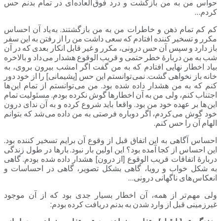
حواس من به من بازگشت و درد فوق العاده ای در تمام بدنم حس
کردم…
کم کم تمام ذهن و خاطرات من به من بازگشتند. به یاد آن احساس
مکرر و تسخیر کننده افتادم که سعی داشت من را از رفتن به این سفر
باز دارد و سپس آن حس درونی، مکرر و غیر قابل انکار بعدی که در آن
شب به من دربارۀ خطر حتمی و قریب الوقوع هشدار می داد و بالاخره
بیاد اخطار نهایی افتادم که به من گفت اگر امشب بیرون بروی، به
خانه باز نخواهی گشت. نمی توانستم این حس [پشیمانی] را از خود دور
کنم که به من هشدار داده شده بود. من می توانستم از تمام این ها
اجتناب کنم، ولی من به آن اخطارها گوش نکرده بودم. مسئولیت تمام
این ها بر عهده خود من بود. واقعا باید شروع کرده و به آن ندای درون
خود گوش می کردم، اگر دوباره فرصتی به من داده می شد که بتوانم
الهام آن را حس کنم.
احساس آگاهی به این اتفاق قبل از وقوع آن برایم تسخیر کننده بود.
این احساس از کجا آمده بود؟ این اولین بار نبود. بارها در طول زندگی
دربارۀ اتفاقات قریب الوقوع [از درون] هشدار داده شده بودم. گاهی
به شکل خواب و رویا، گاهی بشکل تصویر، گاهی در احساسات و
انعکاس های ناگهانی درونی…
ولی مهم تر از همه، آن اخطار بسیار جدی بود که از آن موجود
غیرزمینی قبل از وارد شدن به بدنم دریافت کرده بودم: