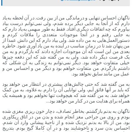
ناگهان احساس تنهایی و درماندگی من از بین رفت. در آن لحظه به یاد
دارم که از آنجا به جایی دیگر برده شدم، ولی نمی توانم درست بیاد
بیاورم که چه اتفاقات دیگری افتاد. فقط به طور مبهمی به یاد دارم که
به جایی رفتم و در آنجا موجودات متعددی را ملاقات کردم و
دستورالعمل هایی به من داده شد. ولی بیاد دارم که این دانش عمدا از
من پنهان شد تا در زمان مناسب در آینده به من یاد آوری شود. خاطره
بعدی من این است که آن موجودات اجازه دادند که بازگردم و به من
یک فرصت دیگر داده شد، ولی به من گفته شد که این دفعه چیزها
خیلی متفاوت خواهد بود. دیگر نمی توانم به زندگی به آن شکلی که
داشتم بازگردم. من متفاوت خواهم بود و دیگر من و احساس من و
عمل من مانند سابق نخواهد بود.
به من گفته شد که حتی چالش های بیشتری در انتظار من خواهد بود
که باید بر آنها فائق آیم، ولی توانایی آن را دارم. به علاوه، به من کمک
خواهد شد. به من گفته شد که هیچوقت تنها نخواهم بود و همیشه یک
همراه برای هدایت من در کنار من خواهد بود…
ناگهان به بدنم بازگشتم. بخاطر تصادف، دچار خون ریزی مغزی شده
بودم و روی من جراحی مغز انجام شده و بدن من در اتاق ریکاوری
بود. من از بالا به بدنم نزدیک شده و از ناحیۀ پیشانی وارد آن شدم.
احساس بدن سرد و ناخوشایند بود و در آن کاملا گیج بودم. بتدریج