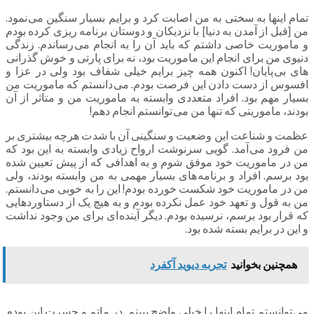
تمام اینها به سختی به من اصابت کرد و برایم بسیار سنگین می نمود.
من [قبل از آمدن به دنیا] با نزدیکان و دوستان برنامه ریزی کرده بودم
و ماموریت خاصی داشتم که باید آن را به انجام می رساندم. زندگی
دنیوی من برای انجام این ماموریت بود، نه برای پارتی و خوش گذرانی
های بی پایان! اکنون همه چیز برایم خیلی شفاف بود ولی در عزا و
افسوس از دست دادن این فرصت بودم. می دانستم که ماموریت من
بسیار مهم بود. افراد متعددی وابسته به ماموریت من و متاثر از آن
بودند، ماموریتی که تنها من می توانستم انجام دهم!
عظمت و شناعت این وضعیت و سنگینی آن با شدت هرچه بیشتری بر
من فرود می آمد. گویی سرنوشت ارواح زیادی وابسته به این بود که
من در ماموریت خود موفق شوم و به اهدافی که از پیش تعیین شده
بود برسم. افراد و برنامه های بسیار مهمی به من وابسته بودند، ولی
من در ماموریت خود شکست خورده بودم! این را به خوبی می دانستم.
من به قول و تعهد خود عمل نکرده بودم و به هیچ یک از دستاوردهایی
که قرار بود برسم، نرسیده بودم. دیگر آینده ای برای من وجود نداشت
و این در برایم بسته شده بود.
همچنین بخوانید
تجربه دیوید آکفرد
می توانستم تمام اینها را خیلی واضح ببینم. در ماتم و حسرت این بودم