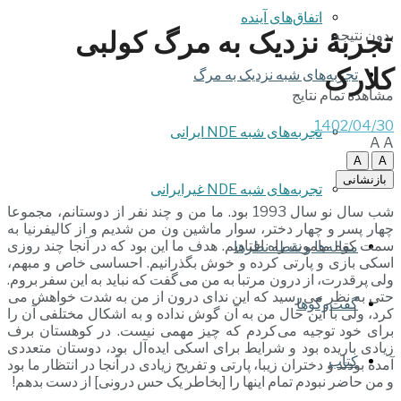
اتفاق‌های آینده
تجربۀ نزدیک به مرگ کولبی
بدون نتیجه
کلارک
تجربه‌های شبه نزدیک به مرگ
مشاهده تمام نتایج
1402/04/30
تجربه‌های شبه NDE ایرانی
A
A
A
A
بازنشانی
تجربه‌های شبه NDE غیرایرانی
شب سال نو سال 1993 بود. ما من و چند نفر از دوستانم، مجموعا
چهار پسر و چهار دختر، سوار ماشین ون من شدیم و از کالیفرنیا به
سمت کوه ماموت راه افتادیم. هدف ما این بود که در آنجا چند روزی
مقاله‌ها و نقطه نظرها
اسکی بازی و پارتی کرده و خوش بگذرانیم. احساسی خاص و مبهم،
ولی پرقدرت، از درون مرتبا به من می گفت که نباید به این سفر بروم.
حتی به نظر می رسید که این ندای درون از من به شدت خواهش می
گفت‌وگوها
کرد، ولی با این حال من به آن گوش نداده و به اشکال مختلفی آن را
برای خود توجیه می کردم که چیز مهمی نیست. در کوهستان برف
زیادی باریده بود و شرایط برای اسکی ایده آل بود، دوستان متعددی
کتاب
آمده بودند و دختران زیبا، پارتی و تفریح زیادی در آنجا در انتظار ما بود
و من حاضر نبودم تمام اینها را [بخاطر یک حس درونی] از دست بدهم!