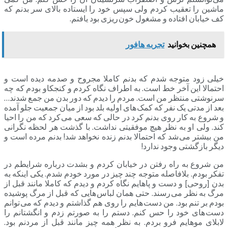
ماشین را تعقیب کردم ولی سپس خود را ایستاده بالای سر بدنم که
کف خیابان افتاده و مشغول خون ریزی بود یافتم.
همچنین بخوانید
تجربه هافور
خیلی زود متوجه شدم که بدنم کاملا مجروح و صدمه دیده است و
احتمالا این آخر خط است. به اطراف نگاه کردم و کنجکاو بودم که چه
سرنوشتی منتظر من است. مردم را دیدم که دور بدن من جمع شدند…
بعد از مدتی یک نفر که کمک های اولیه بلد بود از میان جمعیت جلو آمده
و شروع به کار روی بدنم کرد در حالی که سعی می کرد که من را احیا
کند. ولی او به نظر هیچ موفقیتی نداشت. با گذشت هر لحظه نگرانی
من بیشتر می شد که احتمالا بدنم زنده نخواهد شد! بدنم مرده است و
دیگر بازگشتی وجود ندارد!
من شروع به راه رفتن در خیابان کردم و بشدت درباره شرایطم در
تفکر بودم. بلافاصله متوجه چند چیز در مورد خودم شدم. یکی اینکه به
بدن [روحی] و دست و پاهایم نگاه کردم و دیدم که کاملا مانند قبل از
مرگ به نظر می رسند. حتی همان لباس هایی که قبل از مرگ پوشیده
بودم بر تنم بود. من دست هایم را روی هم گذاشتم و دیدم که می توانم
دست های خود را حس کنم. دستم را به صورتم زدم و انگشتانم را
لابلای موهایم فرو بردم. به نظر همه چیز مانند قبل از مردنم بود.