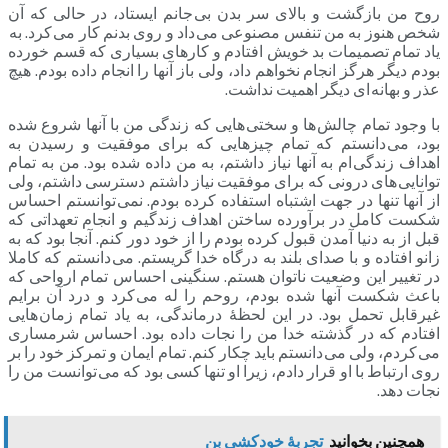
روح من بازگشت و بالای سر بدن بی جانم ایستاد، در حالی که آن
شخص هنوز به من تنفس مصنوعی می داد و روی بدنم کار می کرد. به
یاد تمام تصمیمات بد خویش افتادم و کارهای بسیاری که قسم خورده
بودم دیگر هرگز انجام نخواهم داد، ولی باز آنها را انجام داده بودم. هیچ
عذر و بهانه ای دیگر اهمیت نداشت.
با وجود تمام چالش ها و سختی هایی که زندگی من با آنها شروع شده
بود، می دانستم که تمام چیزهایی که برای موفقیت و رسیدن به
اهداف زندگی ام به آنها نیاز داشتم، به من داده شده بود. من به تمام
توانایی های درونی که برای موفقیت نیاز داشتم دسترسی داشتم، ولی
از آنها تنها در جهت اشتباه استفاده کرده بودم. نمی توانستم احساس
شکست کامل در برآورده ساختن اهداف زندگیم و انجام تعهداتی که
قبل از به دنیا آمدن قبول کرده بودم را از خود دور کنم. آنجا بود که به
زانو افتاده و با صدای بلند به درگاه خدا گریستم. می دانستم که کاملا
در تغییر این وضعیت ناتوان هستم. سنگینی احساس تمام ارواحی که
باعث شکست آنها شده بودم، روحم را له می کرد و درد آن برایم
غیرقابل تحمل بود. در این لحظۀ درماندگی، به یاد تمام زمان هایی
افتادم که در گذشته خدا من را نجات داده بود. احساس شرمساری
می کردم، ولی می دانستم باید چکار کنم. تمام ایمان و تمرکز خود را بر
روی ارتباط با او قرار دادم، زیرا او تنها کسی بود که می توانست من را
نجات دهد.
همچنین بخوانید
تجربۀ خودکشی بن