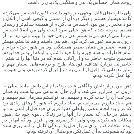
روحم همان احساس یک بدن و سنگینی یک بدن را داشت.
ولی تفاوت های قابل توجهی نیز وجود داشت. اکنون احساس می کردم
کاملا هوشیار هستم و دیگر ذره ای از مستی و گیجی ناشی از الکل و
مواد مخدر در من نبود. احساس می کردم از همیشه سالم تر و زنده تر
هستم. متوجه شدم که هوا خیلی سرد است ولی من اصلا احساس
سرما نمی کردم. می توانستم بدن روحی خود را ببینم ولی دید من از
درون بدنم هم عبور می کرد. گویی هم بدن داشتم و هم نداشتم. مهمتر
از همه، ضمیر من همان ضمیر همیشگی بود. من هنوز خودم بودم و
تمام خاطرات و همه چیزم را با خود داشتم، با اینکه از بدنم جدا بودم.
همچنین متوجه خاطرات و ادراکاتی شدم که در دنیا آنها را نداشتم…
خاطراتی دربارۀ اهداف، قول ها، طرح و برنامه هایی بسیار مهم و
سایر تعهداتی که [قبل از آمدن به دنیا] قبول کرده بودم، ولی هنوز به
آنها عمل نکرده بودم.
ذهن من پر از دانش و آگاهی شده بود! تمام این دانش مانند سیلی به
درون من سرازیر می شد، با این حال به نوعی می توانستم به همان
سرعت آن را جذب کرده و بفهمم. می توانستم همزمان هم بفهمم و
هم به یاد بیاورم. می توانستم به یاد بیاورم که هنوز کارهای زیادی بود
که قرار بود انجام بدهم، روابطی که با عزیزان خود قبل از آمدن به دنیا
داشتم، در حالی که بسیاری از آنها را در زندگی دنیوی خود حتی هنوز
ملاقات هم نکرده بودم، ولی [اگر نمرده بودم] قرار بود که آنها را در
آینده ملاقات کنم. برای من از قبل یک زندگی کامل برنامه ریزی شده
بود که هیچوقت به آن عمل نکرده و بدنبال آن نرفته بودم.