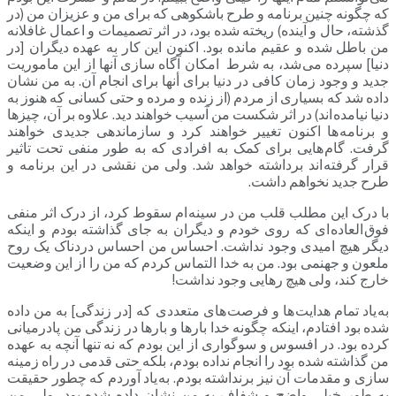
که چگونه چنین برنامه و طرح باشکوهی که برای من و عزیزان من (در
گذشته، حال و آینده) ریخته شده بود، در اثر تصمیمات و اعمال غافلانه
من باطل شده و عقیم مانده بود. اکنون این کار به عهده دیگران [در
دنیا] سپرده می شد، به شرط امکان آگاه سازی آنها از این ماموریت
جدید و وجود زمان کافی در دنیا برای أنها برای انجام آن. به من نشان
داده شد که بسیاری از مردم (از زنده و مرده و حتی کسانی که هنوز به
دنیا نیامده اند) در اثر شکست من آسیب خواهند دید. علاوه بر آن، چیزها
و برنامه ها اکنون تغییر خواهند کرد و سازماندهی جدیدی خواهند
گرفت. گام هایی برای کمک به افرادی که به طور منفی تحت تاثیر
قرار گرفته اند برداشته خواهد شد. ولی من نقشی در این برنامه و
طرح جدید نخواهم داشت.
با درک این مطلب قلب من در سینه ام سقوط کرد، از درک اثر منفی
فوق العاده ای که روی خودم و دیگران به جای گذاشته بودم و اینکه
دیگر هیچ امیدی وجود نداشت. احساس من احساس دردناک یک روح
ملعون و جهنمی بود. من به خدا التماس کردم که من را از این وضعیت
خارج کند، ولی هیچ رهایی وجود نداشت!
به یاد تمام هدایت ها و فرصت های متعددی که [در زندگی] به من داده
شده بود افتادم، اینکه چگونه خدا بارها و بارها در زندگی من پادرمیانی
کرده بود. در افسوس و سوگواری از این بودم که نه تنها آنچه به عهده
من گذاشته شده بود را انجام نداده بودم، بلکه حتی قدمی در راه زمینه
سازی و مقدمات آن نیز برنداشته بودم. به یاد آوردم که چطور حقیقت
به طور خیلی واضح و شفاف به من نشان داده شده بود، ولی من