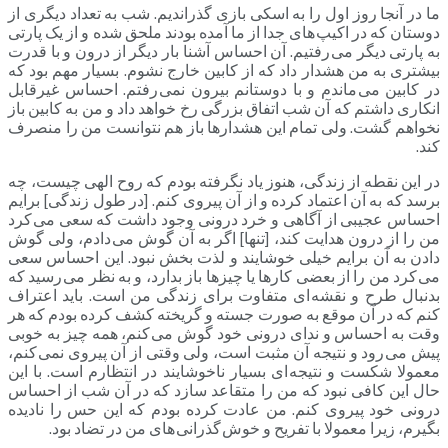
ما در آنجا روز اول را به اسکی بازی گذراندیم. شب به تعداد دیگری از
دوستان که در اکیپ های جدا از ما آمده بودند ملحق شده و از یک پارتی
به پارتی دیگر می رفتیم. آن احساس آشنا بار دیگر از درون و با قدرت
بیشتری به من هشدار داد که از کابین خارج نشوم. بسیار مهم بود که
در کابین می ماندم و با دوستانم بیرون نمی رفتم. احساس غیرقابل
انکاری داشتم که آن شب اتفاق بزرگی رخ خواهد داد و من به کابین باز
نخواهم گشت. ولی تمام این هشدارها باز هم نتوانست من را منصرف
کند.
در این نقطه از زندگی، هنوز یاد نگرفته بودم که روح الهی چیست، چه
برسد که به آن اعتماد کرده و از آن پیروی کنم. [در طول زندگی] برایم
احساس عجیبی از آگاهی و خرد درونی وجود داشت که سعی می کرد
من را از درون هدایت کند، [تنها] اگر به آن گوش می دادم، ولی گوش
دادن به آن برایم خیلی خوشایند و لذت بخش نبود. این احساس سعی
می کرد من را از بعضی کارها یا چیزها باز بدارد، و به نظر می رسید که
بدنبال طرح و نقشه ای متفاوت برای زندگی من است. باید اعتراف
کنم که در آن موقع به صورت جسته و گریخته کشف کرده بودم که هر
وقت به احساس و ندای درونی خود گوش می کنم، همه چیز به خوبی
پیش می رود و نتیجه آن مثبت است، ولی وقتی از آن پیروی نمی کنم،
معمولا شکست و نتیجه ای بسیار ناخوشایند در انتظارم است. با این
حال این کافی نبود که من را متقاعد سازد که در آن شب از احساس
درونی خود پیروی کنم. من عادت کرده بودم که این حس را نادیده
بگیرم، زیرا معمولا با تفریح و خوش گذرانی های من در تضاد بود.