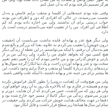
هرگز تصمیم نگرفته بودم که به آن عمل کنم.
وقتی بچه بودم جنبه هایی از کلیسا و مذهب برایم غامض و به دل
نچسب می رسیدند، در حالی که افرادی که دور و اطراف من بودند
جواب درستی برای آن نداشتند. ولی من اجازه داده بودم که کم
اطلاعی این افراد، من را از تعقیب آنچه می دانستم درست است باز
دارد.
ولی دیگر هیچ عذر و بهانه ای فایده نداشت. می بایست آن [حقیقت
درون خویش] را تعقیب می کردم. به علاوه، بعدا که بزرگتر و بالغ شدم
هم به دنبال آن نرفتم، با اینکه می توانستم. در این نقطه از زندگی دیگر
هیچ کسی نبود که بخواهد جلوی من را بگیرد. ولی زندگی من پر از
پارتی و خوش گذرانی بود و من حاضر نبودم که آن را تغییر دهم. تغییر
سخت بود و عذر و بهانه آوردن راحت، و یک دنیا انکار! گرچه سوال ها و
تردیدهای زیادی دربارۀ کلیسا [و مذهب و خدا] برایم وجود داشت، این
ها بیشتر برای من جنبه عذر و بهانه داشتند، تا اینکه علت واقعی باشند.
ولی من هیچ وقت آن [هدایت درونی] را بطور کامل فراموش نکرده
بودم و همیشه در فکرم بود که بالاخره یک روز به آن روی خواهم آورد.
ولی هر روز که می گذشت، حس می کردم که از آن هدایت دورتر و
دورتر می شوم. زندگی من دیگر کاملا از مسیر خود خارج شده بود و
دقیقا در جهت مخالف هدایت خویش حرکت می کردم. ولی حقیقت در
تمام این سال ها همانجا زیر سطح قرار داشت و قابل انکار نبود.