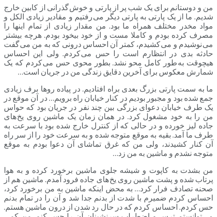
من و دوستانم برای یک شب پر از پارتی و خوش گذرانی از کابین خارج
شدیم. ما از یک پارتی به پارتی دیگر می رفتیم و مقادیر زیادی الکل و
مواد مخدر مختلف همراه ما بود. من مقدار زیادی از تمام اینها را
مصرف کرده بودم و کاملا مست و از خود بیخود بودم. هرچه بیشتر
می نوشیدم و می کشیدم، کمتر آن احساس درونی که به من می گفت
حادثه بدی در انتظارم است را حس می کردم. ولی این احساس
هیچوقت به طور کامل محو نشد. بطور محوی حس می کردم که یک
شمارش معکوس برای آخرین دقایق زندگی من در جریان است…
ما به سمت پارتی بزرگ بعدی براه افتادیم. در پیاده روها برف زیادی
جمع شده بود و مجبور بودیم در کنار خیابان راه برویم… در آن موقع در
یک طرف خیابان دعوای بزرگی بین چند نفر در جریان بود که حواس
من را به خود مشغول کرد. در همان زمان یک ماشین روی یخ های
جاده لیز خورده و در حالی که از کنترل خارج شده بود با سرعت به
طرف ما آمد. بقیه به موقع متوجه شده و به سرعت خود را از سر راه
آن کنار کشیدند، ولی من که غرق تماشای آن دعوا بودم به موقع
متوجه نشدم و ماشین به من زد…
من بشدت به کاپوت و شیشه جلوی ماشین برخورد کرده و به هوا
پرتاب شده و پشت ماشین روی یخ های جاده فرود آمدم. ماشین هم از
صحنه تصادف فرار کرد… به محض اینکه ماشین به من برخورد کرد،
احساس کردم ضمیرم با شدت از بدنم جدا شد و آن را در تمام بدنم
حس کردم. احساس کردم که در حال رد شدن از درون ماشین هستم.
می توانستم ترس و اضطراب سرنشینان آن را حس کنم. من کمی