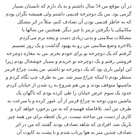
در آن موقع من 54 سال داشتم و به یاد دارم که تابستان بسیار
گرمی بود. من یک دوچرخه قدیمی داشتم ولی همیشه نگران بودم
که به خاطر قدیمی بودن آن تصادف کنم، مثلاً در اثر مشکل
مکانیکی یا نگرفتن ترمز یا چیز دیگر. همچنین من سالها با
مشکلات سلامتی و بدنی زیادی دست و پنجه نرم می‌کردم.
بالاخره وضع سلامتی من رو به بهبود گذاشت و یک روز تصمیم
گرفتم که یک دوچرخه نو برای خودم بخرم. من به مغازه دوچرخه
فروشی رفتم و یک دوچرخه نو خریدم و بسیار خوشحال بودم زیرا
این اولین باری بود که یک دوچرخه نو داشتم. من پشت چراغ قرمز
منتظر بودم تا اینکه چراغ سبز شد. من به طرف چپ نگاه کردم و
ماشینها متوقف بودند و من هم شروع به رد شدن از خیابان کردم.
حدود یک سوم عرض خیابان را طی کرده بودم که ناگهان یک
ماشین بدون توجه به چراغ قرمز از آن عبور کرده و با سرعت به
طرف من آمد. بلافاصله فهمیدم که به من برخورد خواهد کرد و
کاری از دست من ساخته نیست. در یک لحظه برای من همه چیز
تاریک شد. افرادی که شاهد تصادف بودند گفتند که من در اثر
تصادف چندین متر به هوا پرتاب شدم و با پشت به کاپوت آن