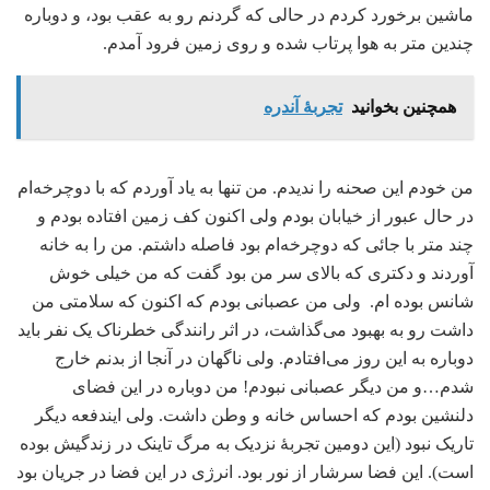
ماشین برخورد کردم در حالی که گردنم رو به عقب بود، و دوباره
چندین متر به هوا پرتاب شده و روی زمین فرود آمدم.
همچنین بخوانید
تجربۀ آندره
من خودم این صحنه را ندیدم. من تنها به یاد آوردم که با دوچرخه‌ام
در حال عبور از خیابان بودم ولی اکنون کف زمین افتاده بودم و
چند متر با جائی که دوچرخه‌ام بود فاصله داشتم. من را به خانه
آوردند و دکتری که بالای سر من بود گفت که من خیلی خوش
شانس بوده ام. ولی من عصبانی بودم که اکنون که سلامتی من
داشت رو به بهبود می‌گذاشت، در اثر رانندگی خطرناک یک نفر باید
دوباره به این روز می‌افتادم. ولی ناگهان در آنجا از بدنم خارج
شدم…و من دیگر عصبانی نبودم! من دوباره در این فضای
دلنشین بودم که احساس خانه و وطن داشت. ولی ایندفعه دیگر
تاریک نبود (این دومین تجربۀ نزدیک به مرگ تاینک در زندگیش بوده
است). این فضا سرشار از نور بود. انرژی در این فضا در جریان بود