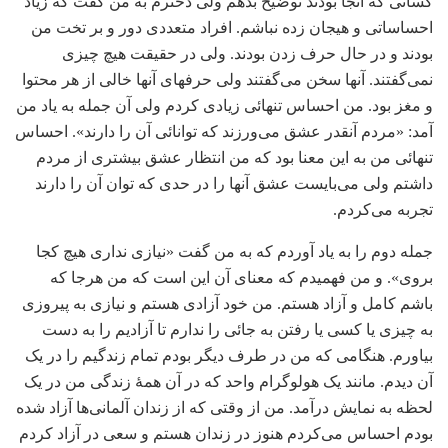
کسانی که آنجا بودند توضیح بدهم ولی دخترم به من گفت که زیاد
احساساتی و هیجان زده نباشم. افراد متعددی دور و بر تخت من
بودند و در حال حرف زدن بودند. ولی در حقیقت هیچ چیزی
نمی‌گفتند. آنها سخن می‌گفتند ولی حرفهای آنها خالی از هر محتوا
و مغز بود. من احساس تنهائی زیادی کردم ولی آن جمله‌ به یاد من
آمد: «مردم آنقدر عشق می‌ورزند که توانائی آن را دارند». احساس
تنهائی من به این معنا بود که من انتظار عشق بیشتری از مردم
داشتم ولی می‌بایست عشق آنها را در حدی که توان آن را دارند
تجربه می‌کردم.
جمله دوم را به یاد آوردم که به من گفت «نیازی نداری هیچ کجا
بروی». و من فهمیدم که معنای آن این است که من هرجا که
باشم کامل و آزاد هستم. من خود آزادی هستم و نیازی به پیروزی
به چیزی یا کسی یا رفتن به جائی را ندارم تا آزادیم را به دست
بیاورم. هنگامی که من در طرف دیگر بودم تمام زندگیم را در یک
آن دیدم. مانند یک هولوگرام واحد که در آن همۀ زندگی من در یک
لحظه به نمایش درآمد. من از وقتی که از زندان آلمانی‌ها آزاد شده
بودم احساس می‌کردم هنوز در زندان هستم و سعی در آزاد کردم