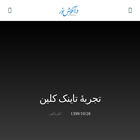
تجربۀ تاینک کلین
1399/10/28