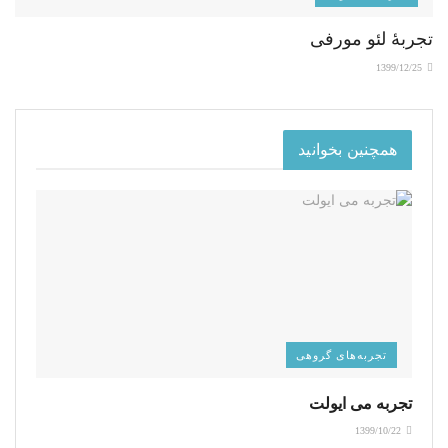
تجربۀ لئو مورفی
1399/12/25
همچنین بخوانید
تجربه‌های گروهی
تجربه می ایولت
1399/10/22